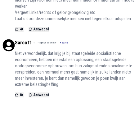
Mensen zijn voor hen niets meer dan maden of materiaal om mee te
werken.
Vergeet Links/rechts of gelovig/ongelovig etc.
Laat u door deze onmenselijke mensen niet tegen elkaar uitspelen.
4
+
Antwoord
Sarcoff
14 april 2026 om 8:41
+
32313
Niet verwonderlijk, dat krijg je bij staatsgeleide socialistische
economieën, hebben meestal een oplossing, een staatsgeleide
oorlogseconomie opbouwen, om hun zaligmakende socialisme te
verspreiden, een normaal mens gaat namelijk in zulke landen niets
meer investeren, je bent dan namelijk gewoon je poen kwijt aan
extreme belastingheffing.
8
+
Antwoord