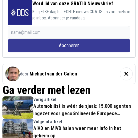
Word lid van onze GRATIS Nieuwsbrief
Krijg ELKE dag het ECHTE nieuws GRATIS en voor niets in
je inbox. Abonneer je vandaag!
Abonneren
Michael van der Galien
door
Ga verder met lezen
Vorig artikel
Automobilist is wéér de sjaak: 15.000 agenten
ingezet voor gecoördineerde Europese
klopjacht op hardrijders
Volgend artikel
AIVD en MIVD halen weer meer info in het
geheim op