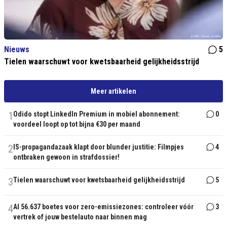
Nieuws
5
Tielen waarschuwt voor kwetsbaarheid gelijkheidsstrijd
Meer artikelen
1
Odido stopt LinkedIn Premium in mobiel abonnement:
0
voordeel loopt op tot bijna €30 per maand
2
IS-propagandazaak klapt door blunder justitie: Filmpjes
4
ontbraken gewoon in strafdossier!
3
Tielen waarschuwt voor kwetsbaarheid gelijkheidsstrijd
5
4
Al 56.637 boetes voor zero-emissiezones: controleer vóór
3
vertrek of jouw bestelauto naar binnen mag