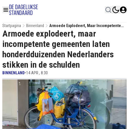
Startpagina
Binnenland
Armoede Explodeert, Maar Incompetente
Armoede explodeert, maar
Gemeenten Laten Honderdduizenden
Nederlanders Stikken In De Schulden
incompetente gemeenten laten
honderdduizenden Nederlanders
stikken in de schulden
BINNENLAND
•
14 APR , 8:30