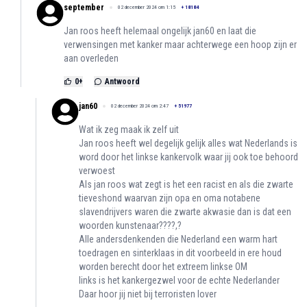
september
02 december 2024 om 1:15
+
18184
Jan roos heeft helemaal ongelijk jan60 en laat die
verwensingen met kanker maar achterwege een hoop zijn er
aan overleden
0
+
Antwoord
jan60
02 december 2024 om 2:47
+
51977
Wat ik zeg maak ik zelf uit
Jan roos heeft wel degelijk gelijk alles wat Nederlands is
word door het linkse kankervolk waar jij ook toe behoord
verwoest
Als jan roos wat zegt is het een racist en als die zwarte
tieveshond waarvan zijn opa en oma notabene
slavendrijvers waren die zwarte akwasie dan is dat een
woorden kunstenaar????,?
Alle andersdenkenden die Nederland een warm hart
toedragen en sinterklaas in dit voorbeeld in ere houd
worden berecht door het extreem linkse OM
links is het kankergezwel voor de echte Nederlander
Daar hoor jij niet bij terroristen lover