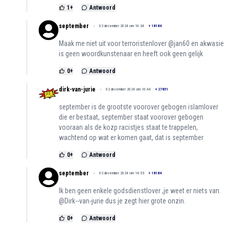
1
+
Antwoord
september
02 december 2024 om 10:34
+
18184
Maak me niet uit voor terroristenlover @jan60 en akwasie
is geen woordkunstenaar en heeft ook geen gelijk
0
+
Antwoord
dirk-van-jurie
02 december 2024 om 10:44
+
27851
september is de grootste voorover gebogen islamlover
die er bestaat, september staat voorover gebogen
vooraan als de kozp racistjes staat te trappelen,
wachtend op wat er komen gaat, dat is september
0
+
Antwoord
september
02 december 2024 om 14:53
+
18184
Ik ben geen enkele godsdienstlover ,je weet er niets van.
@Dirk--van-jurie dus je zegt hier grote onzin.
0
+
Antwoord