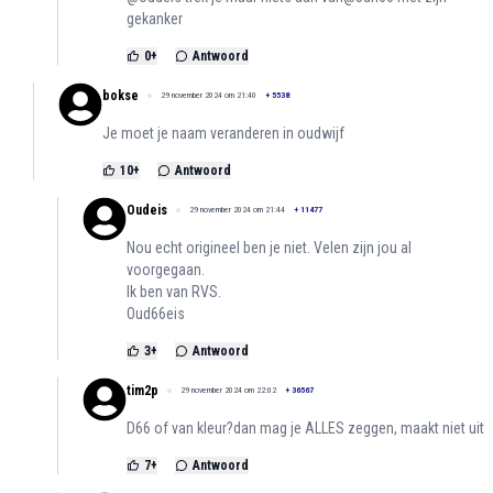
gekanker
0
+
Antwoord
bokse
29 november 2024 om 21:40
+
5538
Je moet je naam veranderen in oudwijf
10
+
Antwoord
Oudeis
29 november 2024 om 21:44
+
11477
Nou echt origineel ben je niet. Velen zijn jou al
voorgegaan.
Ik ben van RVS.
Oud66eis
3
+
Antwoord
tim2p
29 november 2024 om 22:02
+
36567
D66 of van kleur?dan mag je ALLES zeggen, maakt niet uit
7
+
Antwoord