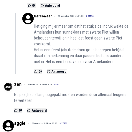
0
+
Antwoord
marcoweer
30 november 2024 om 21:23
+
25316
Het ging mij er meer om dat het stukje de indruk wekte de
Amelanders hun sunneklaas met zwarte Piet willen
behouden terwijl er in heel dat feest geen zwarte Piet
voorkomt.
Het is een feest (als ik de docu goed begrepen heb)dat
draait om herkenning en daar passen buitenstaanders
niet in. Het is een feest van en voor Amelanders.
0
+
Antwoord
zen
30 november 2024 om 1:13
+
241
Nu pas ,had allang opgepakt moeten worden door allemaal leugens
te vertellen.
0
+
Antwoord
aggie
29 november 2024 om 23:25
+
17702