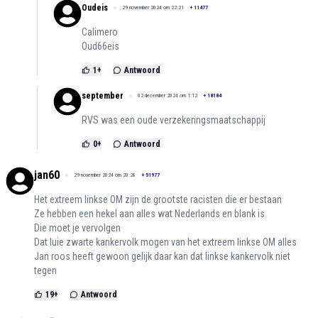
Oudeis
29 november 2024 om 22:21
+
11477
Calimero
Oud66eis
1
+
Antwoord
september
02 december 2024 om 1:12
+
18184
RVS was een oude verzekeringsmaatschappij
0
+
Antwoord
jan60
29 november 2024 om 20:28
+
51977
Het extreem linkse OM zijn de grootste racisten die er bestaan
Ze hebben een hekel aan alles wat Nederlands en blank is
Die moet je vervolgen
Dat luie zwarte kankervolk mogen van het extreem linkse OM alles
Jan roos heeft gewoon gelijk daar kan dat linkse kankervolk niet
tegen
19
+
Antwoord