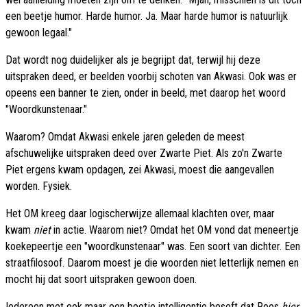
een beetje humor. Harde humor. Ja. Maar harde humor is natuurlijk
gewoon legaal."
Dat wordt nog duidelijker als je begrijpt dat, terwijl hij deze
uitspraken deed, er beelden voorbij schoten van Akwasi. Ook was er
opeens een banner te zien, onder in beeld, met daarop het woord
"Woordkunstenaar."
Waarom? Omdat Akwasi enkele jaren geleden de meest
afschuwelijke uitspraken deed over Zwarte Piet. Als zo'n Zwarte
Piet ergens kwam opdagen, zei Akwasi, moest die aangevallen
worden. Fysiek.
Het OM kreeg daar logischerwijze allemaal klachten over, maar
kwam
niet
in actie. Waarom niet? Omdat het OM vond dat meneertje
koekepeertje een "woordkunstenaar" was. Een soort van dichter. Een
straatfilosoof. Daarom moest je die woorden niet letterlijk nemen en
mocht hij dat soort uitspraken gewoon doen.
Iedereen met ook maar een beetje intelligentie beseft dat Roos
hier