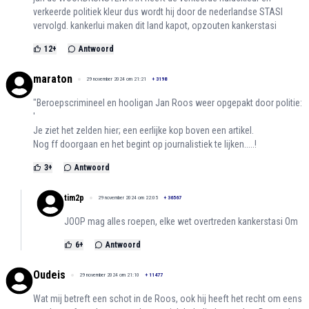
verkeerde politiek kleur dus wordt hij door de nederlandse STASI
vervolgd. kankerlui maken dit land kapot, opzouten kankerstasi
12
+
Antwoord
maraton
29 november 2024 om 21:21
+
3198
"Beroepscrimineel en hooligan Jan Roos weer opgepakt door politie:
'
Je ziet het zelden hier; een eerlijke kop boven een artikel.
Nog ff doorgaan en het begint op journalistiek te lijken.....!
3
+
Antwoord
tim2p
29 november 2024 om 22:05
+
36567
JOOP mag alles roepen, elke wet overtreden kankerstasi Om
6
+
Antwoord
Oudeis
29 november 2024 om 21:10
+
11477
Wat mij betreft een schot in de Roos, ook hij heeft het recht om eens