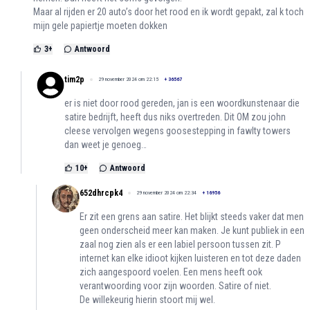
Maar al rijden er 20 auto’s door het rood en ik wordt gepakt, zal k toch
mijn gele papiertje moeten dokken
3
+
Antwoord
tim2p
29 november 2024 om 22:15
+
36567
er is niet door rood gereden, jan is een woordkunstenaar die
satire bedrijft, heeft dus niks overtreden. Dit OM zou john
cleese vervolgen wegens goosestepping in fawlty towers
dan weet je genoeg…
10
+
Antwoord
652dhrcpk4
29 november 2024 om 22:34
+
16956
Er zit een grens aan satire. Het blijkt steeds vaker dat men
geen onderscheid meer kan maken. Je kunt publiek in een
zaal nog zien als er een labiel persoon tussen zit. P
internet kan elke idioot kijken luisteren en tot deze daden
zich aangespoord voelen. Een mens heeft ook
verantwoording voor zijn woorden. Satire of niet.
De willekeurig hierin stoort mij wel.