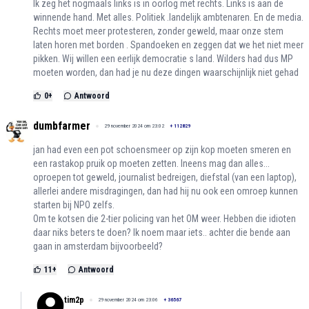
Ik zeg het nogmaals links is in oorlog met rechts. Links is aan de
winnende hand. Met alles. Politiek .landelijk ambtenaren. En de media.
Rechts moet meer protesteren, zonder geweld, maar onze stem
laten horen met borden . Spandoeken en zeggen dat we het niet meer
pikken. Wij willen een eerlijk democratie s land. Wilders had dus MP
moeten worden, dan had je nu deze dingen waarschijnlijk niet gehad
0
+
Antwoord
dumbfarmer
29 november 2024 om 23:02
+
112829
jan had even een pot schoensmeer op zijn kop moeten smeren en
een rastakop pruik op moeten zetten. Ineens mag dan alles...
oproepen tot geweld, journalist bedreigen, diefstal (van een laptop),
allerlei andere misdragingen, dan had hij nu ook een omroep kunnen
starten bij NPO zelfs.
Om te kotsen die 2-tier policing van het OM weer. Hebben die idioten
daar niks beters te doen? Ik noem maar iets.. achter die bende aan
gaan in amsterdam bijvoorbeeld?
11
+
Antwoord
tim2p
29 november 2024 om 23:06
+
36567