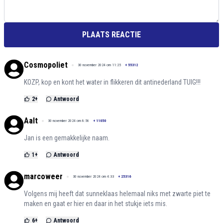
PLAATS REACTIE
Cosmopoliet
30 november 2024 om 11:25
+
55312
KOZP, kop en kont het water in flikkeren dit antinederland TUIG!!!
2
+
Antwoord
Aalt
30 november 2024 om 8:56
+
11050
Jan is een gemakkelijke naam.
1
+
Antwoord
marcoweer
30 november 2024 om 4:33
+
25316
Volgens mij heeft dat sunneklaas helemaal niks met zwarte piet te
maken en gaat er hier en daar in het stukje iets mis.
6
+
Antwoord