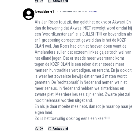
0
+
Antwoord
luwadder-r1
01 december 2024 om 10:34
+
12532
Als Jan Roos fout zit, dan geldt het ook voor Akwasi. En
dan de bewering dat Akwasi NIET vervolgt word omdat hij
een 'woordkunstenaar' is is BULLSHIT!!!! en bovendien als
er 1 groepering oproept tot geweld dan is het de KOZP
CLAN wel. Jan Roos had dit niet hoeven doen want de
Amelanders zullen dat extreem linkse gajes toch wel van
het eiland jagen. Dat er steeds meer weerstand komt
tegen de KOZP CLAN is een teken dat er steeds meer
mensen hun tradities verdedigen, en terecht. En ja ook dit
is weer het zoveelste bewijs dat er met 2 maten wordt
gemeten. De 'rechtspraak' in Nederland nemen we niet
meer serieus. In Nederland hebben we sinterklaas en
zwarte piet. Meerdere keuzes zijn er niet. Zwarte piet zal
nooit helemaal worden uitgeband.
En als je daar moeite mee hebt, dan rot je maar op naar je
eigen land.
Zo is het toevallig ook nog eens een keer!!!!!!
0
+
Antwoord