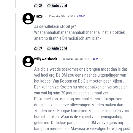
2
+
Antwoord
tim2p
29 november 2024 om 23:05
+
36567
Ja de willekeur stoort je?
Whahahahahahahahahahahahshshaha , het is politiek
anarcho tirannie EN racistisch anti blank
7
+
Antwoord
Willy weisbeek
30 november 2024 om 10:40
+
3387
Als dit is wat de toekomst ons brengen moet dan is dat
wel heel erg. De OM zou eens naar de uitzendingen van
het koppel Van Kooten en De Bie moeten gaan kijken .
Dan kunnen ze Kooten nu nog oppakken en veroordelen
van wat hij ruim 20 jaar geleden allemaal zei.
Dit koppel kon toen nog normaal dit soort uitspraken
doen, als ze nu deze afleveringen zouden maken dan
zouden onze Haagse komieken zo de bak indraaien voor
hun uitspraken. Waar is de vrijheid van meningsuiting
gebleven. De linkse partijen en de OM zijn volgens mij
bang om mensen als Akwassi te vervolgen terwijl zij juist