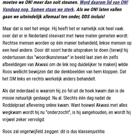
moeten we ON! meer dan ooit steunen.
Word daarom lid van ON!
Vandaag nog. Samen staan we sterk
. Als we ON! laten vallen
gaan we uiteindelijk allemaal ten onder, DDS incluis!
Maar dat is niet het enige. Hij heeft het er namelijk ook heel vaak
over dat er in Nederland steevast met twee maten gemeten wordt.
Rechtse mensen worden op één manier behandeld, linkse mensen op
een heel andere. Door dit soort harde uitspraken te doen (terwijl hij
ondertussen dus "woordkunstenaar" in beeld laat zien én zelfs
afbeeldingen van Akwasi om de link nog duidelijker te maken) wilde
Roos wellicht bewijzen dat die denkbeelden van hem kloppen. Dat
het OM links en rechts werkelijk anders behandelt.
Als dat inderdaad is waarom hij zo fel uit de hoek kwam dan is de
missie natuurlijk geslaagd. Nu al. Slechts één dag nadat de
Roddelpraat aflevering online kwam. Want hoewel Akwasi met alles
wegkwam wordt hij nu "onderzocht", is hij aangehouden, en wordt hij
vrijwel zeker vervolgd.
Roos zal ongetwijfeld zeggen: dit is dus klassenjustitie.