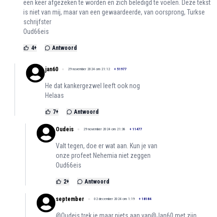
een keer afgezeken te worden en zich beledigd te voelen. Deze tekst
is niet van mij, maar van een gewaardeerde, van oorsprong, Turkse
schrijfster
Oud66eis
4
+
Antwoord
jan60
29 november 2024 om 21:12
+
51977
He dat kankergezwel leeft ook nog
Helaas
7
+
Antwoord
Oudeis
29 november 2024 om 21:38
+
11477
Valt tegen, doe er wat aan. Kun je van
onze profeet Nehemia niet zeggen
Oud66eis
2
+
Antwoord
september
02 december 2024 om 1:19
+
18184
@Oudeis trek je maar niets aan van@Jan60 met zijn