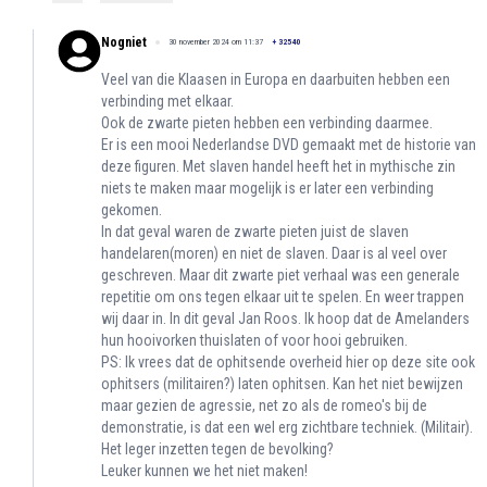
Nogniet
30 november 2024 om 11:37
+
32540
Veel van die Klaasen in Europa en daarbuiten hebben een
verbinding met elkaar.
Ook de zwarte pieten hebben een verbinding daarmee.
Er is een mooi Nederlandse DVD gemaakt met de historie van
deze figuren. Met slaven handel heeft het in mythische zin
niets te maken maar mogelijk is er later een verbinding
gekomen.
In dat geval waren de zwarte pieten juist de slaven
handelaren(moren) en niet de slaven. Daar is al veel over
geschreven. Maar dit zwarte piet verhaal was een generale
repetitie om ons tegen elkaar uit te spelen. En weer trappen
wij daar in. In dit geval Jan Roos. Ik hoop dat de Amelanders
hun hooivorken thuislaten of voor hooi gebruiken.
PS: Ik vrees dat de ophitsende overheid hier op deze site ook
ophitsers (militairen?) laten ophitsen. Kan het niet bewijzen
maar gezien de agressie, net zo als de romeo's bij de
demonstratie, is dat een wel erg zichtbare techniek. (Militair).
Het leger inzetten tegen de bevolking?
Leuker kunnen we het niet maken!