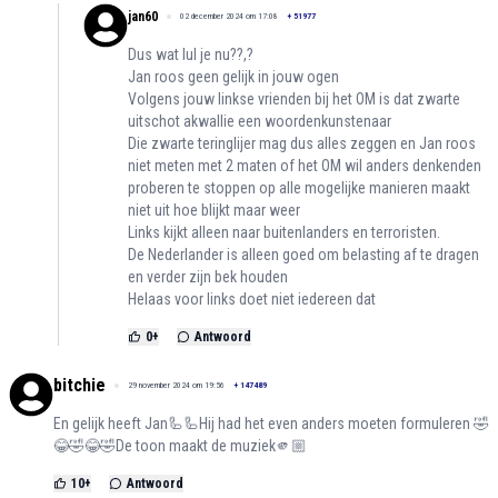
jan60
02 december 2024 om 17:08
+
51977
Dus wat lul je nu??,?
Jan roos geen gelijk in jouw ogen
Volgens jouw linkse vrienden bij het OM is dat zwarte
uitschot akwallie een woordenkunstenaar
Die zwarte teringlijer mag dus alles zeggen en Jan roos
niet meten met 2 maten of het OM wil anders denkenden
proberen te stoppen op alle mogelijke manieren maakt
niet uit hoe blijkt maar weer
Links kijkt alleen naar buitenlanders en terroristen.
De Nederlander is alleen goed om belasting af te dragen
en verder zijn bek houden
Helaas voor links doet niet iedereen dat
0
+
Antwoord
bitchie
29 november 2024 om 19:56
+
147489
En gelijk heeft Jan🦾🦾Hij had het even anders moeten formuleren 🤣
😂🤣😂🤣De toon maakt de muziek🫵🏼
10
+
Antwoord