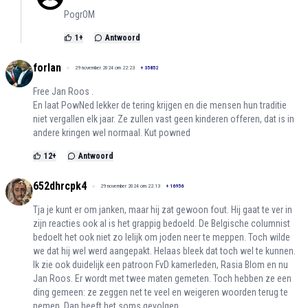
PogrOM
1
+
Antwoord
forlan
29 november 2024 om 22:23
+
35852
Free Jan Roos .
En laat PowNed lekker de tering krijgen en die mensen hun traditie
niet vergallen elk jaar. Ze zullen vast geen kinderen offeren, dat is in
andere kringen wel normaal. Kut powned
12
+
Antwoord
652dhrcpk4
29 november 2024 om 22:13
+
16956
Tja je kunt er om janken, maar hij zat gewoon fout. Hij gaat te ver in
zijn reacties ook al is het grappig bedoeld. De Belgische columnist
bedoelt het ook niet zo lelijk om joden neer te meppen. Toch wilde
we dat hij wel werd aangepakt. Helaas bleek dat toch wel te kunnen.
Ik zie ook duidelijk een patroon FvD kamerleden, Rasia Blom en nu
Jan Roos. Er wordt met twee maten gemeten. Toch hebben ze een
ding gemeen: ze zeggen net te veel en weigeren woorden terug te
nemen. Dan heeft het soms gevolgen.