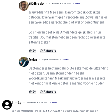
652dhrcpk4
01 december 2024 om 16:04
+
16956
@luwadder-rt1 Mee eens. Daarom zeg ik ook: ik zie
patroon. Ik verwacht geen veroordeling. Zowel dan is er
een tweeledige gerechtigheid of wel ongerechtigheid.
Los hiervan geef ik de Amelandets gelijk. Het is hun
traditie. Journalisten hebben geen recht op overal in te
zitten te zieken
0
+
Antwoord
forlan
18 januari 2025 om 18:42
+
35852
September je hebt met absolute zekerheid de uitzending
niet gezien. Daarin stond onderin beeld;
woordkunstenaar. Maakt niet uit verder maar als je iets
niet kent of kijkt kun je beter je mening voor je houden.
0
+
Antwoord
tim2p
29 november 2024 om 22:01
+
36567
jan de WOORDKUNSTENAAR heeft de verkeerde huidskleur en