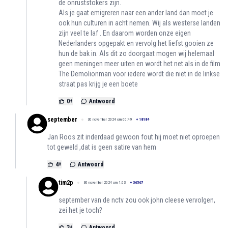
de onruststokers zijn.
Als je gaat emigreren naar een ander land dan moet je
ook hun culturen in acht nemen. Wij als westerse landen
zijn veel te laf . En daarom worden onze eigen
Nederlanders opgepakt en vervolg het liefst gooien ze
hun de bak in. Als dit zo doorgaat mogen wij helemaal
geen meningen meer uiten en wordt het net als in de film
The Demolionman voor iedere wordt die niet in de linkse
straat pas krijg je een boete
0
+
Antwoord
september
30 november 2024 om 00:49
+
18184
Jan Roos zit inderdaad gewoon fout hij moet niet oproepen
tot geweld ,dat is geen satire van hem
4
+
Antwoord
tim2p
30 november 2024 om 1:03
+
36567
september van de nctv zou ook john cleese vervolgen,
zei het je toch?
3
+
Antwoord