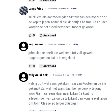
LangeFries
30 november 2024 om 9:57
+
20007
KOZP-ers die aanmoedigden Sinterklaas een kogel door
de kop te jagen zodat al die kindertjes besmeurd zouden
worden onder bloed hersenen, mocht gewoon.
0
+
Antwoord
september
30 november 2024 om 10:04
+
18184
john cleese heeft die wel eens tot zulk geweld
opgeroepen en dat is in engeland
0
+
Antwoord
Willy weisbeek
30 november 2024 om 10:43
+
3387
Heb jij ooit wel eens gekeken naar van Kooten en de Bie
gekend? Zal wel niet want daar ben je denk ik te jong
voor. Ga maar eens daar naar kijken (je kunt nu
afleveringen van ze op de tv kijken) dan kom je wel terug
omJohn Cleese zo te beschuldigen