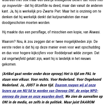
op inspeelde
- dat hij ditzelfde nu deed, maar dan vanuit de anderen
kant. Ja, hij is werkelijk pro-Zwarte Piet. Maar het is onzinnig om te
denken dat hij werkelijk denkt dat kutjournalisten dan maar
doodgeschoten moeten worden.
Hij maakte dus een persiflage, of misschien een kopie, van Akwasi.
Waarom? Nou, ik zou zeggen dat er twee mogelijkheden zijn. De
eerste reden is dat hij op deze manier even voor wat opschudding
en dus voor hogere kijkcijfers voor Roddelpraat wilde zorgen. Dat
zal ongetwijfeld gelukt zijn, want hij is landelijk in het nieuws
gekomen.
(Artikel gaat verder onder deze oproep) Het is tijd om PAL te
staan voor elkaar. Voor rechts. Voor Nederland. Voor Ongehoord
Nederland. Ja, JUIST in deze tijd.
Daarom roepen wij al onze
lezers op om NU lid te worden van Omroep ON!, de enige NPO-
omroep die jouw en onze waarden deelt.
We zien de aanvallen op
ON! in de media, en zelfs in de politiek. Maar juist DAAROM