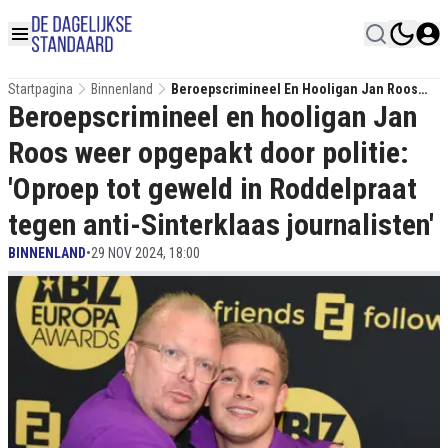
Startpagina
Binnenland
Beroepscrimineel En Hooligan Jan Roos
Beroepscrimineel en hooligan Jan
Weer Opgepakt Door Politie: 'Oproep Tot
Geweld In Roddelpraat Tegen Anti-
Roos weer opgepakt door politie:
Sinterklaas Journalisten'
'Oproep tot geweld in Roddelpraat
tegen anti-Sinterklaas journalisten'
BINNENLAND
•
29 NOV 2024, 18:00