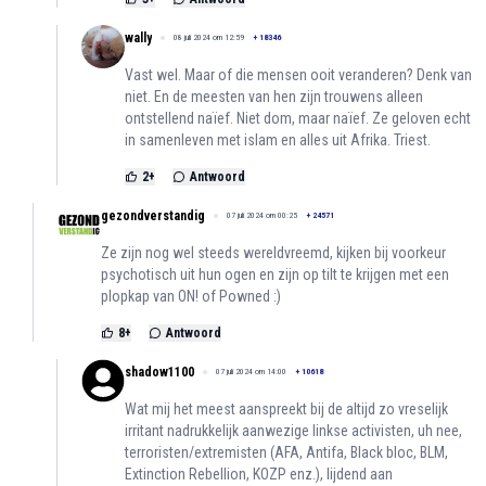
wally
08 juli 2024 om 12:59
+
18346
Vast wel. Maar of die mensen ooit veranderen? Denk van
niet. En de meesten van hen zijn trouwens alleen
ontstellend naïef. Niet dom, maar naïef. Ze geloven echt
in samenleven met islam en alles uit Afrika. Triest.
2
+
Antwoord
gezondverstandig
07 juli 2024 om 00:25
+
24571
Ze zijn nog wel steeds wereldvreemd, kijken bij voorkeur
psychotisch uit hun ogen en zijn op tilt te krijgen met een
plopkap van ON! of Powned :)
8
+
Antwoord
shadow1100
07 juli 2024 om 14:00
+
10618
Wat mij het meest aanspreekt bij de altijd zo vreselijk
irritant nadrukkelijk aanwezige linkse activisten, uh nee,
terroristen/extremisten (AFA, Antifa, Black bloc, BLM,
Extinction Rebellion, KOZP enz.), lijdend aan