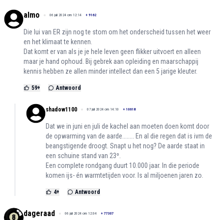
almo
06 juli 2024 om 12:14
+
9162
Die lui van ER zijn nog te stom om het onderscheid tussen het weer
en het klimaat te kennen.
Dat komt er van als je je hele leven geen flikker uitvoert en alleen
maar je hand ophoud. Bij gebrek aan opleiding en maarschappij
kennis hebben ze allen minder intellect dan een 5 jarige kleuter.
59
+
Antwoord
shadow1100
07 juli 2024 om 14:10
+
10618
Dat we in juni en juli de kachel aan moeten doen komt door
de opwarming van de aarde........ En al die regen dat is ivm de
beangstigende droogt. Snapt u het nog? De aarde staat in
een schuine stand van 23º.
Een complete rondgang duurt 10.000 jaar. In die periode
komen ijs- én warmtetijden voor. Is al miljoenen jaren zo.
4
+
Antwoord
dageraad
06 juli 2024 om 12:04
+
77307