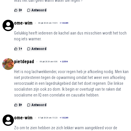
Was het dan geen warm water die regen ?
0
+
Antwoord
ome-wim
08 juli 2024 om 15:05
+
132281
Gelukkig heeft iedereen de kachel aan dus misschien wordt het toch
nog iets warmer.
1
+
Antwoord
pietdepad
08 juli 2024 om 4:06
+
22554
Het is nog lachwekkender, voor regen heb je afkoeling nodig. Men kan
niet protesteren tegen de opwarming omdat het weer een afkoeling
veroorzaakt in een lagedrukgebied dat het doet regenen. Die linkse
socialisten zijn ook zo dom. Ik begin er overtuigt van te raken dat
socialisme en IQ een correlatie en causatie hebben.
8
+
Antwoord
ome-wim
07 juli 2024 om 15:23
+
132281
Zo om te zien hebben ze zich lekker warm aangekleed voor de