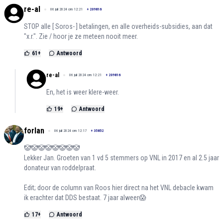
re-al
06 juli 2024 om 12:21
+
209816
STOP alle [ Soros- ] betalingen, en alle overheids-subsidies, aan dat
"x.r.". Zie / hoor je ze meteen nooit meer.
61
+
Antwoord
re-al
06 juli 2024 om 12:21
+
209816
En, het is weer klere-weer.
19
+
Antwoord
forlan
06 juli 2024 om 12:17
+
35852
🤡🤡🤡🤡🤡🤡🤡🤡
Lekker Jan. Groeten van 1 vd 5 stemmers op VNL in 2017 en al 2.5 jaar
donateur van roddelpraat.
Edit; door de column van Roos hier direct na het VNL debacle kwam
ik erachter dat DDS bestaat. 7 jaar alweer😱
17
+
Antwoord