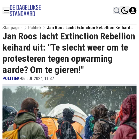
Startpagina
Politiek
Jan Roos Lacht Extinction Rebellion Keihard
Jan Roos lacht Extinction Rebellion
Uit: "Te Slecht Weer Om Te Protesteren Tegen
Opwarming Aarde? Om Te Gieren!"
keihard uit: "Te slecht weer om te
protesteren tegen opwarming
aarde? Om te gieren!"
POLITIEK
•
06 JUL 2024, 11:37