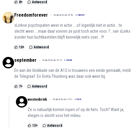
8
+
Antwoord
Freedomforever
06 juli 2024 om 18:58
+
185239
sLinkse psychopaten weer in actie.....of eigenlijk niet in actie....te
slecht weer.....maar daar voeren ze juist toch actie voor..?...van sLinks
zonder hun luchtkastelen blijft kennelijk niets over....!!!
10
+
Antwoord
september
06 juli 2024 om 16:15
+
18184
En aan die blokkade van de A12 is trouwens een einde gemaakt, meld
de Telegraaf. En Greta Thunberg was daar ook weer bij.
7
+
Antwoord
westenbrink
06 juli 2024 om 17:07
+
9316
Ze is natuurlijk komen lopen of op de fiets. Toch? Want ja,
vliegen is slecht voor het milieu.
15
+
Antwoord