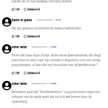
laatste als ze hun laadklep niet tijdig sluiten)
14
+
Antwoord
hans-e-pans
07 juli 2024 om 00:08
+
41157
Het zijn gewoon protesterende watjes/wattebollen.
10
+
Antwoord
ome-wim
06 juli 2024 om 23:21
+
132281
Vertel dat maar tegen Robje Jetten beste @westenbrink, die vliegt
even heen en weer naar zijn vriendje in Argentinie voor een rondje
poepstampen, of was dat een misschien een (af)werkbezoek ?
18
+
Antwoord
ome-wim
06 juli 2024 om 23:16
+
132281
Binnenkort gaan die "Ikstinkrebellions" nog protesteren tegen het
vollopen van de aarde want dat zal ook wel komen door de
opwarming.