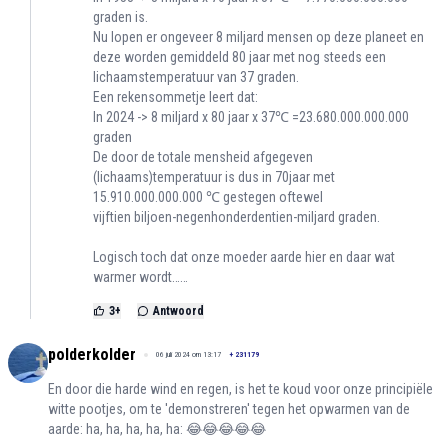
graden is.
Nu lopen er ongeveer 8 miljard mensen op deze planeet en
deze worden gemiddeld 80 jaar met nog steeds een
lichaamstemperatuur van 37 graden.
Een rekensommetje leert dat:
In 2024 -> 8 miljard x 80 jaar x 37℃ =23.680.000.000.000
graden
De door de totale mensheid afgegeven
(lichaams)temperatuur is dus in 70jaar met
15.910.000.000.000 ℃ gestegen oftewel
vijftien biljoen-negenhonderdentien-miljard graden.
Logisch toch dat onze moeder aarde hier en daar wat
warmer wordt……
3
+
Antwoord
polderkolder
06 juli 2024 om 13:17
+
231179
En door die harde wind en regen, is het te koud voor onze principiële
witte pootjes, om te 'demonstreren' tegen het opwarmen van de
aarde: ha, ha, ha, ha, ha: 😂😂😂😂😂