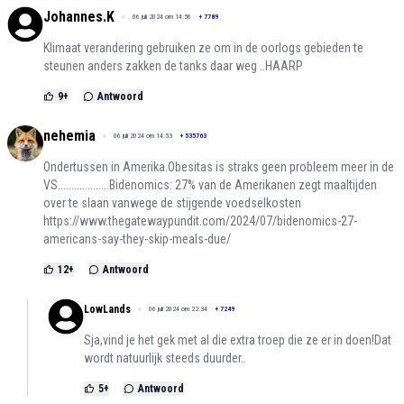
Johannes.K
06 juli 2024 om 14:56
+
7789
Klimaat verandering gebruiken ze om in de oorlogs gebieden te
steunen anders zakken de tanks daar weg ..HAARP
9
+
Antwoord
nehemia
06 juli 2024 om 14:53
+
535763
Ondertussen in Amerika.Obesitas is straks geen probleem meer in de
VS...................Bidenomics: 27% van de Amerikanen zegt maaltijden
over te slaan vanwege de stijgende voedselkosten
https://www.thegatewaypundit.com/2024/07/bidenomics-27-
americans-say-they-skip-meals-due/
12
+
Antwoord
LowLands
06 juli 2024 om 22:34
+
7249
Sja,vind je het gek met al die extra troep die ze er in doen!Dat
wordt natuurlijk steeds duurder..
5
+
Antwoord