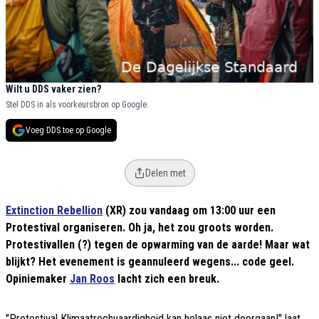
Wilt u DDS vaker zien?
Stel DDS in als voorkeursbron op Google.
Voeg DDS toe op Google
Delen met
Extinction Rebellion
(XR) zou vandaag om 13:00 uur een
Protestival organiseren. Oh ja, het zou groots worden.
Protestivallen (?) tegen de opwarming van de aarde! Maar wat
blijkt? Het evenement is geannuleerd wegens... code geel.
Opiniemaker
Jan Roos
lacht zich een breuk.
"Protestival Klimaatrechvaardigheid kan helaas niet doorgaan!" laat