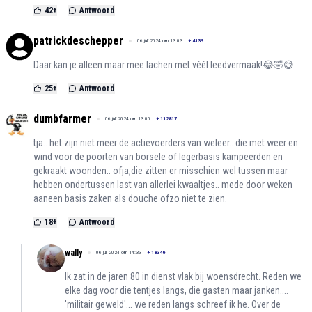
42
+
Antwoord
patrickdeschepper
06 juli 2024 om 13:03
+
4139
Daar kan je alleen maar mee lachen met véél leedvermaak!😂🤣😅
25
+
Antwoord
dumbfarmer
06 juli 2024 om 13:00
+
112817
tja.. het zijn niet meer de actievoerders van weleer.. die met weer en
wind voor de poorten van borsele of legerbasis kampeerden en
gekraakt woonden.. ofja,die zitten er misschien wel tussen maar
hebben ondertussen last van allerlei kwaaltjes.. mede door weken
aaneen basis zaken als douche ofzo niet te zien.
18
+
Antwoord
wally
06 juli 2024 om 14:33
+
18346
Ik zat in de jaren 80 in dienst vlak bij woensdrecht. Reden we
elke dag voor die tentjes langs, die gasten maar janken....
'militair geweld'... we reden langs schreef ik he. Over de