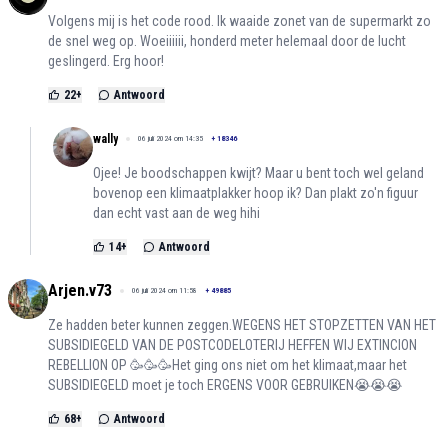
Volgens mij is het code rood. Ik waaide zonet van de supermarkt zo
de snel weg op. Woeiiiiii, honderd meter helemaal door de lucht
geslingerd. Erg hoor!
22
+
Antwoord
wally
06 juli 2024 om 14:35
+
18346
Ojee! Je boodschappen kwijt? Maar u bent toch wel geland
bovenop een klimaatplakker hoop ik? Dan plakt zo'n figuur
dan echt vast aan de weg hihi
14
+
Antwoord
Arjen.v73
06 juli 2024 om 11:58
+
49885
Ze hadden beter kunnen zeggen.WEGENS HET STOPZETTEN VAN HET
SUBSIDIEGELD VAN DE POSTCODELOTERIJ HEFFEN WIJ EXTINCION
REBELLION OP 🥳🥳🥳Het ging ons niet om het klimaat,maar het
SUBSIDIEGELD moet je toch ERGENS VOOR GEBRUIKEN😭😭😭
68
+
Antwoord