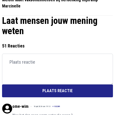
Marcinelle
Laat mensen jouw mening
weten
51 Reacties
PLAATS REACTIE
ome-wim
18 juli 2024 om 19:13
+
132281