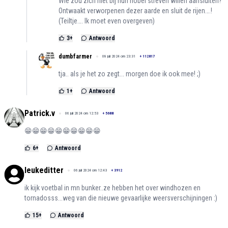
Wie zou zich niet bij hun nobel streven willen aansluiten?
Ontwaakt verworpenen dezer aarde en sluit de rijen….!
(Teiltje…. Ik moet even overgeven)
3
+
Antwoord
dumbfarmer
08 juli 2024 om 23:31
+
112817
tja.. als je het zo zegt... morgen doe ik ook mee! ;)
1
+
Antwoord
Patrick.v
06 juli 2024 om 12:53
+
5688
😁😁😁😁😁😁😁😁😁😁
6
+
Antwoord
leukeditter
06 juli 2024 om 12:43
+
3912
ik kijk voetbal in mn bunker..ze hebben het over windhozen en
tornadosss...weg van die nieuwe gevaarlijke weersverschijningen :)
15
+
Antwoord