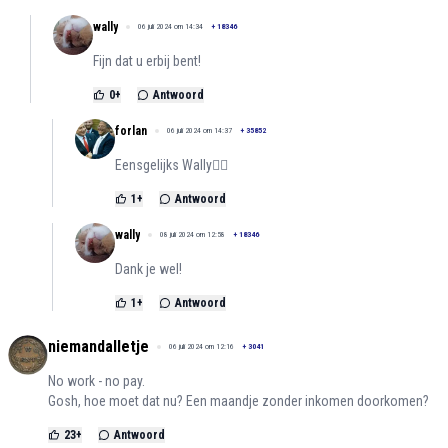
wally
06 juli 2024 om 14:34
+
18346
Fijn dat u erbij bent!
0
+
Antwoord
forlan
06 juli 2024 om 14:37
+
35852
Eensgelijks Wally👍🏻
1
+
Antwoord
wally
08 juli 2024 om 12:58
+
18346
Dank je wel!
1
+
Antwoord
niemandalletje
06 juli 2024 om 12:16
+
3041
No work - no pay.
Gosh, hoe moet dat nu? Een maandje zonder inkomen doorkomen?
23
+
Antwoord