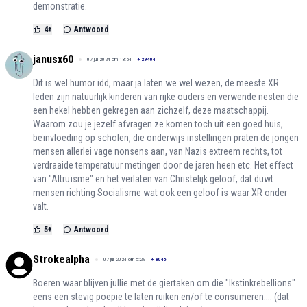
demonstratie.
4
+
Antwoord
janusx60
07 juli 2024 om 13:54
+
29404
Dit is wel humor idd, maar ja laten we wel wezen, de meeste XR
leden zijn natuurlijk kinderen van rijke ouders en verwende nesten die
een hekel hebben gekregen aan zichzelf, deze maatschappij.
Waarom zou je jezelf afvragen ze komen toch uit een goed huis,
beïnvloeding op scholen, die onderwijs instellingen praten de jongen
mensen allerlei vage nonsens aan, van Nazis extreem rechts, tot
verdraaide temperatuur metingen door de jaren heen etc. Het effect
van "Altruïsme" en het verlaten van Christelijk geloof, dat duwt
mensen richting Socialisme wat ook een geloof is waar XR onder
valt.
5
+
Antwoord
Strokealpha
07 juli 2024 om 5:29
+
8046
Boeren waar blijven jullie met de giertaken om die "Ikstinkrebellions"
eens een stevig poepie te laten ruiken en/of te consumeren.... (dat