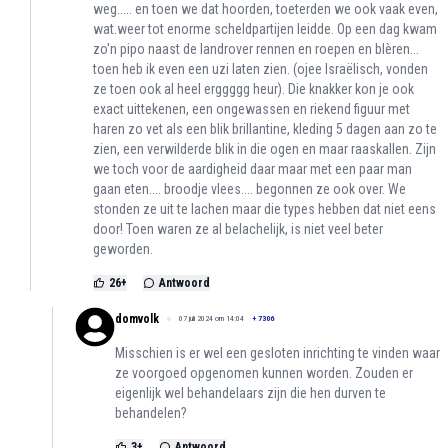
weg..... en toen we dat hoorden, toeterden we ook vaak even,
wat.weer tot enorme scheldpartijen leidde. Op een dag kwam
zo'n pipo naast de landrover rennen en roepen en blèren...
toen heb ik even een uzi laten zien. (ojee Israëlisch, vonden
ze toen ook al heel erggggg heur). Die knakker kon je ook
exact uittekenen, een ongewassen en riekend figuur met
haren zo vet als een blik brillantine, kleding 5 dagen aan zo te
zien, een verwilderde blik in die ogen en maar raaskallen. Zijn
we toch voor de aardigheid daar maar met een paar man
gaan eten.... broodje vlees.... begonnen ze ook over. We
stonden ze uit te lachen maar die types hebben dat niet eens
door! Toen waren ze al belachelijk, is niet veel beter
geworden.
26
+
Antwoord
domvolk
07 juli 2024 om 14:04
+
7306
Misschien is er wel een gesloten inrichting te vinden waar
ze voorgoed opgenomen kunnen worden. Zouden er
eigenlijk wel behandelaars zijn die hen durven te
behandelen?
3
+
Antwoord