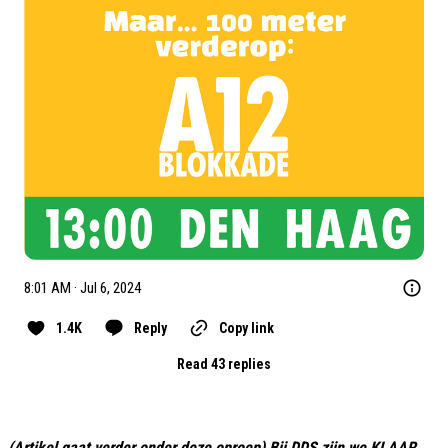
8:01 AM · Jul 6, 2024
1.4K
Reply
Copy link
Read 43 replies
(Artikel gaat verder onder deze oproep) Bij DDS zijn we KLAAR