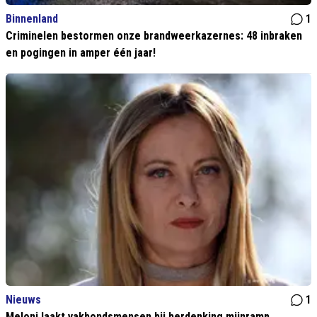
Binnenland
1
Criminelen bestormen onze brandweerkazernes: 48 inbraken
en pogingen in amper één jaar!
Nieuws
1
Meloni laakt vakbondsmensen bij herdenking mijnramp