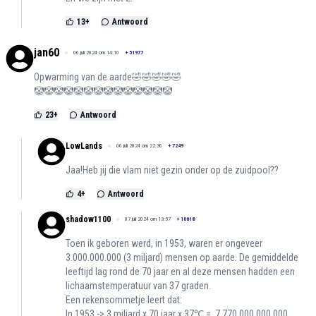
13
+
Antwoord
jan60
06 juli 2024 om 14:10
+
51977
Opwarming van de aarde🤣🤣🤣🤣🤣
🤡🤡🤡🤡🤡🤡🤡🤡🤡🤡🤡🤡🤡🤡
23
+
Antwoord
LowLands
06 juli 2024 om 22:36
+
7249
Jaa!Heb jij die vlam niet gezin onder op de zuidpool??
4
+
Antwoord
shadow1100
07 juli 2024 om 13:57
+
10618
Toen ik geboren werd, in 1953, waren er ongeveer
3.000.000.000 (3 miljard) mensen op aarde. De gemiddelde
leeftijd lag rond de 70 jaar en al deze mensen hadden een
lichaamstemperatuur van 37 graden.
Een rekensommetje leert dat:
In 1953 -> 3 miljard x 70 jaar x 37℃ = 7.770.000.000.000