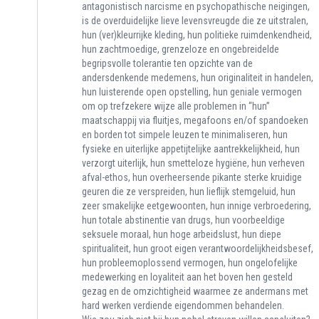
antagonistisch narcisme en psychopathische neigingen,
is de overduidelijke lieve levensvreugde die ze uitstralen,
hun (ver)kleurrijke kleding, hun politieke ruimdenkendheid,
hun zachtmoedige, grenzeloze en ongebreidelde
begripsvolle tolerantie ten opzichte van de
andersdenkende medemens, hun originaliteit in handelen,
hun luisterende open opstelling, hun geniale vermogen
om op trefzekere wijze alle problemen in “hun”
maatschappij via fluitjes, megafoons en/of spandoeken
en borden tot simpele leuzen te minimaliseren, hun
fysieke en uiterlijke appetijtelijke aantrekkelijkheid, hun
verzorgt uiterlijk, hun smetteloze hygiëne, hun verheven
afval-ethos, hun overheersende pikante sterke kruidige
geuren die ze verspreiden, hun lieflijk stemgeluid, hun
zeer smakelijke eetgewoonten, hun innige verbroedering,
hun totale abstinentie van drugs, hun voorbeeldige
seksuele moraal, hun hoge arbeidslust, hun diepe
spiritualiteit, hun groot eigen verantwoordelijkheidsbesef,
hun probleemoplossend vermogen, hun ongelofelijke
medewerking en loyaliteit aan het boven hen gesteld
gezag en de omzichtigheid waarmee ze andermans met
hard werken verdiende eigendommen behandelen.