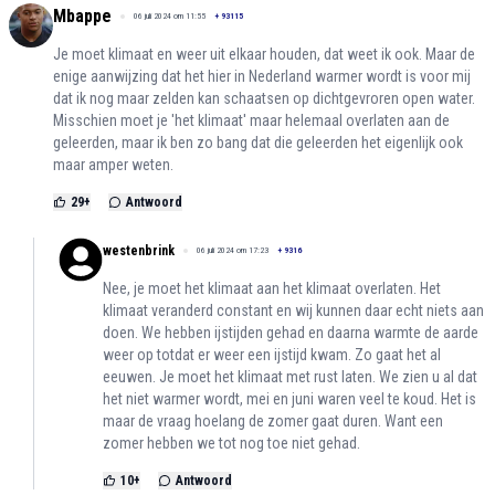
Mbappe
06 juli 2024 om 11:55
+
93115
Je moet klimaat en weer uit elkaar houden, dat weet ik ook. Maar de
enige aanwijzing dat het hier in Nederland warmer wordt is voor mij
dat ik nog maar zelden kan schaatsen op dichtgevroren open water.
Misschien moet je 'het klimaat' maar helemaal overlaten aan de
geleerden, maar ik ben zo bang dat die geleerden het eigenlijk ook
maar amper weten.
29
+
Antwoord
westenbrink
06 juli 2024 om 17:23
+
9316
Nee, je moet het klimaat aan het klimaat overlaten. Het
klimaat veranderd constant en wij kunnen daar echt niets aan
doen. We hebben ijstijden gehad en daarna warmte de aarde
weer op totdat er weer een ijstijd kwam. Zo gaat het al
eeuwen. Je moet het klimaat met rust laten. We zien u al dat
het niet warmer wordt, mei en juni waren veel te koud. Het is
maar de vraag hoelang de zomer gaat duren. Want een
zomer hebben we tot nog toe niet gehad.
10
+
Antwoord