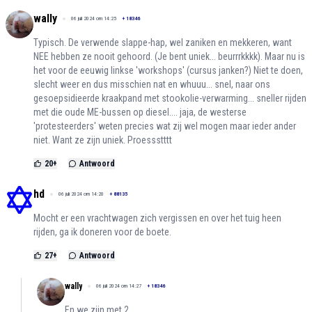
wally
06 juli 2024 om 14:25
+
18346
Typisch. De verwende slappe-hap, wel zaniken en mekkeren, want
NEE hebben ze nooit gehoord. (Je bent uniek... beurrrkkkk). Maar nu is
het voor de eeuwig linkse 'workshops' (cursus janken?) Niet te doen,
slecht weer en dus misschien nat en whuuu... snel, naar ons
gesoepsidieerde kraakpand met stookolie-verwarming... sneller rijden
met die oude ME-bussen op diesel.... jaja, de westerse
'protesteerders' weten precies wat zij wel mogen maar ieder ander
niet. Want ze zijn uniek. Proessstttt
20
+
Antwoord
hd
06 juli 2024 om 14:20
+
88135
Mocht er een vrachtwagen zich vergissen en over het tuig heen
rijden, ga ik doneren voor de boete.
27
+
Antwoord
wally
06 juli 2024 om 14:27
+
18346
En we zijn met 2.