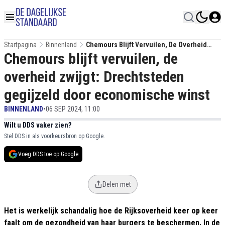
Startpagina
Binnenland
Chemours Blijft Vervuilen, De Overheid
Chemours blijft vervuilen, de
Zwijgt: Drechtsteden Gegijzeld Door
Economische Winst
overheid zwijgt: Drechtsteden
gegijzeld door economische winst
BINNENLAND
•
06 SEP 2024, 11:00
Wilt u DDS vaker zien?
Stel DDS in als voorkeursbron op Google.
Voeg DDS toe op Google
Delen met
Het is werkelijk schandalig hoe de Rijksoverheid keer op keer
faalt om de gezondheid van haar burgers te beschermen. In de