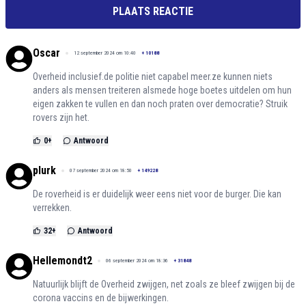
PLAATS REACTIE
Oscar
12 september 2024 om 10:40
+
10188
Overheid inclusief.de politie niet capabel meer.ze kunnen niets
anders als mensen treiteren alsmede hoge boetes uitdelen om hun
eigen zakken te vullen en dan noch praten over democratie? Struik
rovers zijn het.
0
+
Antwoord
plurk
07 september 2024 om 18:50
+
149228
De roverheid is er duidelijk weer eens niet voor de burger. Die kan
verrekken.
32
+
Antwoord
Hellemondt2
06 september 2024 om 18:36
+
31848
Natuurlijk blijft de Overheid zwijgen, net zoals ze bleef zwijgen bij de
corona vaccins en de bijwerkingen.