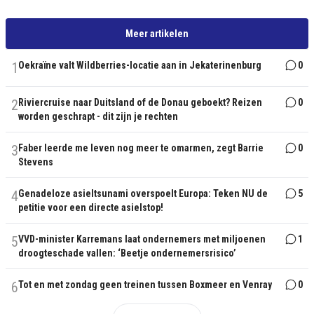
Meer artikelen
1
Oekraïne valt Wildberries-locatie aan in Jekaterinenburg
0
2
Riviercruise naar Duitsland of de Donau geboekt? Reizen
0
worden geschrapt - dit zijn je rechten
3
Faber leerde me leven nog meer te omarmen, zegt Barrie
0
Stevens
4
Genadeloze asieltsunami overspoelt Europa: Teken NU de
5
petitie voor een directe asielstop!
5
VVD-minister Karremans laat ondernemers met miljoenen
1
droogteschade vallen: ‘Beetje ondernemersrisico’
6
Tot en met zondag geen treinen tussen Boxmeer en Venray
0