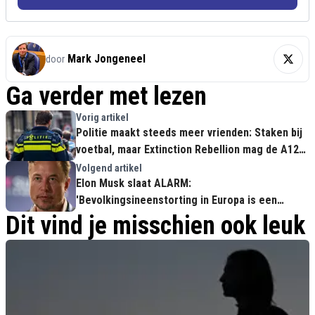
Mark Jongeneel
door
Ga verder met lezen
Vorig artikel
Politie maakt steeds meer vrienden: Staken bij
voetbal, maar Extinction Rebellion mag de A12
blokkeren!
Volgend artikel
Elon Musk slaat ALARM:
'Bevolkingsineenstorting in Europa is een
ZEKERHEID'
Dit vind je misschien ook leuk