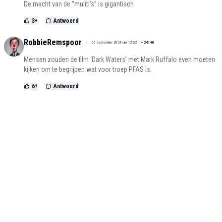
De macht van de “muliti’s” is gigantisch
3
+
Antwoord
RobbieRemspoor
06 september 2024 om 12:32
+
24148
Mensen zouden de film ‘Dark Waters’ met Mark Ruffalo even moeten
kijken om te begrijpen wat voor troep PFAS is.
6
+
Antwoord