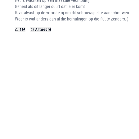
Het is wachten op een massale vechtpartij.
Geheid als dit langer duurt dat ie er komt
Ik zit alvast op de voorste rij om dit schouwspel te aanschouwen.
Weer is wat anders dan al die herhalingen op die flut tv zenders:-)
16
+
Antwoord