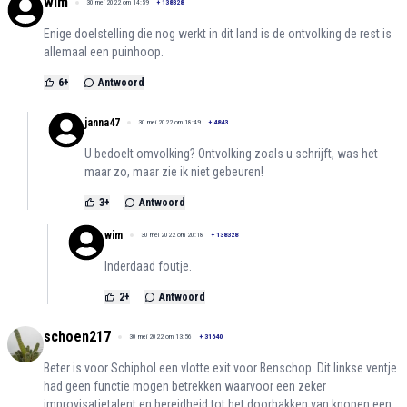
wim
30 mei 2022 om 14:59
+
138328
Enige doelstelling die nog werkt in dit land is de ontvolking de rest is
allemaal een puinhoop.
6
+
Antwoord
janna47
30 mei 2022 om 18:49
+
4843
U bedoelt omvolking? Ontvolking zoals u schrijft, was het
maar zo, maar zie ik niet gebeuren!
3
+
Antwoord
wim
30 mei 2022 om 20:18
+
138328
Inderdaad foutje.
2
+
Antwoord
schoen217
30 mei 2022 om 13:56
+
31640
Beter is voor Schiphol een vlotte exit voor Benschop. Dit linkse ventje
had geen functie mogen betrekken waarvoor een zeker
improvisatietalent en bereidheid tot het doorhakken van knopen een