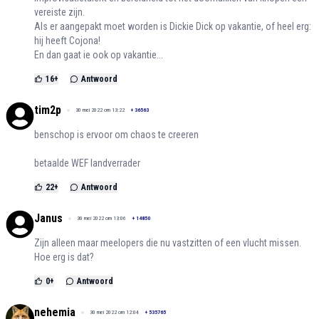
vereiste zijn.
Als er aangepakt moet worden is Dickie Dick op vakantie, of heel erg:
hij heeft Cojona!
En dan gaat ie ook op vakantie...
16
+
Antwoord
tim2p
30 mei 2022 om 13:22
+
36563
benschop is ervoor om chaos te creeren
betaalde WEF landverrader
22
+
Antwoord
Janus
30 mei 2022 om 13:06
+
14850
Zijn alleen maar meelopers die nu vastzitten of een vlucht missen.
Hoe erg is dat?
0
+
Antwoord
nehemia
30 mei 2022 om 12:04
+
535765