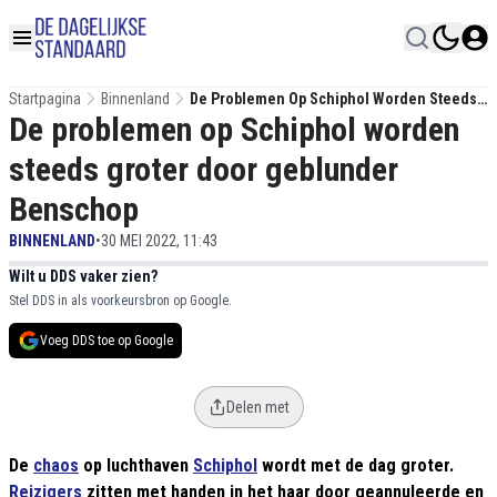
Startpagina
Binnenland
De Problemen Op Schiphol Worden Steeds
De problemen op Schiphol worden
Groter Door Geblunder Benschop
steeds groter door geblunder
Benschop
BINNENLAND
•
30 MEI 2022, 11:43
Wilt u DDS vaker zien?
Stel DDS in als voorkeursbron op Google.
Voeg DDS toe op Google
Delen met
De
chaos
op luchthaven
Schiphol
wordt met de dag groter.
Reizigers
zitten met handen in het haar door geannuleerde en