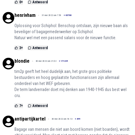
0
+
Antwoord
henrivham
31 mei 2022 om 7:50
+
63760
Oplossing voor Schiphol: Benschop ontslaan, zijn nieuwe baan als
beveiliger of bagagemederwerker op Schiphol.
Natuur wel met een passend salaris voor de nieuwe functie.
3
+
Antwoord
blondie
30 mei 2022 om 21:02
+
171239
tim2p geeft het heel duidelijk aan, het grote gros politieke
bestuurders en hoog geplaatste functionarissen zijn allemaal
onderdeel van het WEF gebeuren.
De term landverrader doet mij denken aan 1940-1945 dus best wel
cru.
7
+
Antwoord
antipartijkartel
30 mei 2022 om 18:13
+
499
Bagage van mensen die niet aan boord komen (niet boarden), wordt