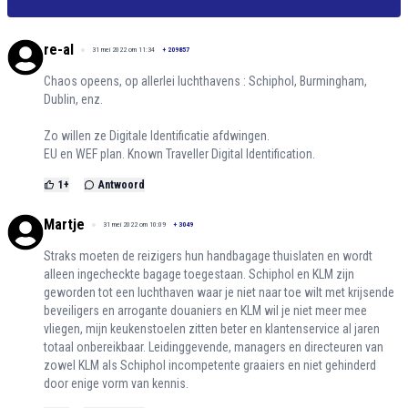
re-al
31 mei 2022 om 11:34
+
209857
Chaos opeens, op allerlei luchthavens : Schiphol, Burmingham,
Dublin, enz.
Zo willen ze Digitale Identificatie afdwingen.
EU en WEF plan. Known Traveller Digital Identification.
1
+
Antwoord
Martje
31 mei 2022 om 10:09
+
3049
Straks moeten de reizigers hun handbagage thuislaten en wordt
alleen ingecheckte bagage toegestaan. Schiphol en KLM zijn
geworden tot een luchthaven waar je niet naar toe wilt met krijsende
beveiligers en arrogante douaniers en KLM wil je niet meer mee
vliegen, mijn keukenstoelen zitten beter en klantenservice al jaren
totaal onbereikbaar. Leidinggevende, managers en directeuren van
zowel KLM als Schiphol incompetente graaiers en niet gehinderd
door enige vorm van kennis.