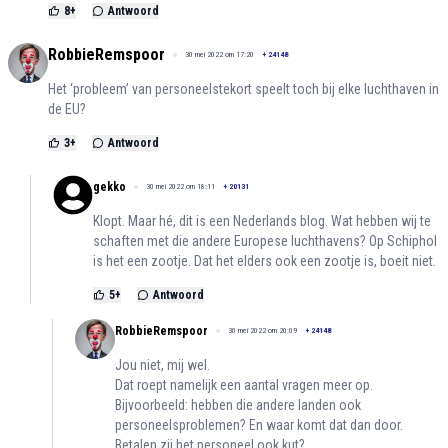
8
+
Antwoord
RobbieRemspoor
30 mei 2022 om 17:20
+
24148
Het ‘probleem’ van personeelstekort speelt toch bij elke luchthaven in
de EU?
3
+
Antwoord
gekko
30 mei 2022 om 18:11
+
20131
Klopt. Maar hé, dit is een Nederlands blog. Wat hebben wij te
schaften met die andere Europese luchthavens? Op Schiphol
is het een zootje. Dat het elders ook een zootje is, boeit niet.
5
+
Antwoord
RobbieRemspoor
30 mei 2022 om 20:09
+
24148
Jou niet, mij wel.
Dat roept namelijk een aantal vragen meer op.
Bijvoorbeeld: hebben die andere landen ook
personeelsproblemen? En waar komt dat dan door.
Betalen zij het personeel ook kut?