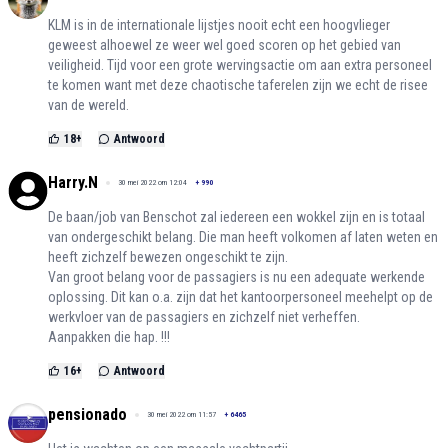
KLM is in de internationale lijstjes nooit echt een hoogvlieger
geweest alhoewel ze weer wel goed scoren op het gebied van
veiligheid. Tijd voor een grote wervingsactie om aan extra personeel
te komen want met deze chaotische taferelen zijn we echt de risee
van de wereld.
18
+
Antwoord
Harry.N
30 mei 2022 om 12:04
+
990
De baan/job van Benschot zal iedereen een wokkel zijn en is totaal
van ondergeschikt belang. Die man heeft volkomen af laten weten en
heeft zichzelf bewezen ongeschikt te zijn.
Van groot belang voor de passagiers is nu een adequate werkende
oplossing. Dit kan o.a. zijn dat het kantoorpersoneel meehelpt op de
werkvloer van de passagiers en zichzelf niet verheffen.
Aanpakken die hap. !!!
16
+
Antwoord
pensionado
30 mei 2022 om 11:57
+
6465