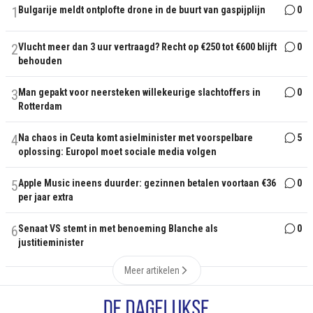
1
Bulgarije meldt ontplofte drone in de buurt van gaspijplijn
0
2
Vlucht meer dan 3 uur vertraagd? Recht op €250 tot €600 blijft
0
behouden
3
Man gepakt voor neersteken willekeurige slachtoffers in
0
Rotterdam
4
Na chaos in Ceuta komt asielminister met voorspelbare
5
oplossing: Europol moet sociale media volgen
5
Apple Music ineens duurder: gezinnen betalen voortaan €36
0
per jaar extra
6
Senaat VS stemt in met benoeming Blanche als
0
justitieminister
Meer artikelen