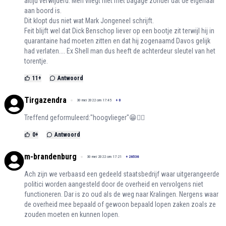
altijd verwijderd. Men vliegt niet met bagage zonder dat de eigenaar
aan boord is.
Dit klopt dus niet wat Mark Jongeneel schrijft.
Feit blijft wel dat Dick Benschop liever op een bootje zit terwijl hij in
quarantaine had moeten zitten en dat hij zogenaamd Davos gelijk
had verlaten.... Ex Shell man dus heeft de achterdeur sleutel van het
torentje.
11
+
Antwoord
Tirgazendra
30 mei 2022 om 17:45
+
0
Treffend geformuleerd:"hoogvlieger"😁👍🏻
0
+
Antwoord
m-brandenburg
30 mei 2022 om 17:21
+
26536
Ach zijn we verbaasd een gedeeld staatsbedrijf waar uitgerangeerde
politici worden aangesteld door de overheid en vervolgens niet
functioneren. Dar is zo oud als de weg naar Kralingen. Nergens waar
de overheid mee bepaald of gewoon bepaald lopen zaken zoals ze
zouden moeten en kunnen lopen.