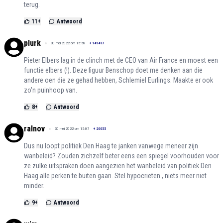
terug.
11
+
Antwoord
plurk
30 mei 2022 om 15:56
+
149417
Pieter Elbers lag in de clinch met de CEO van Air France en moest een
functie elbers (!). Deze figuur Benschop doet me denken aan die
andere oen die ze gehad hebben, Schlemiel Eurlings. Maakte er ook
zo'n puinhoop van.
8
+
Antwoord
ralnov
30 mei 2022 om 15:07
+
20055
Dus nu loopt politiek Den Haag te janken vanwege meneer zijn
wanbeleid? Zouden zichzelf beter eens een spiegel voorhouden voor
ze zulke uitspraken doen aangezien het wanbeleid van politiek Den
Haag alle perken te buiten gaan. Stel hypocrieten , niets meer niet
minder.
9
+
Antwoord