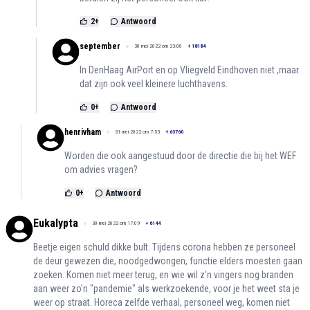
2
+
Antwoord
september
30 mei 2022 om 23:00
+
18184
In DenHaag AirPort en op Vliegveld Eindhoven niet ,maar
dat zijn ook veel kleinere luchthavens.
0
+
Antwoord
henrivham
31 mei 2022 om 7:53
+
63760
Worden die ook aangestuud door de directie die bij het WEF
om advies vragen?
0
+
Antwoord
Eukalypta
30 mei 2022 om 17:09
+
6144
Beetje eigen schuld dikke bult. Tijdens corona hebben ze personeel
de deur gewezen die, noodgedwongen, functie elders moesten gaan
zoeken. Komen niet meer terug, en wie wil z'n vingers nog branden
aan weer zo'n "pandemie" als werkzoekende, voor je het weet sta je
weer op straat. Horeca zelfde verhaal, personeel weg, komen niet