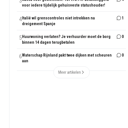
3
voor iedere tijdelijk gehuisveste statushouder!
4
Italië wil grenscontroles niet intrekken na
1
dreigement Spanje
5
Huurwoning verlaten? Je verhuurder moet de borg
0
binnen 14 dagen terugbetalen
6
Waterschap Rijnland pakt twee dijken met scheuren
0
aan
Meer artikelen