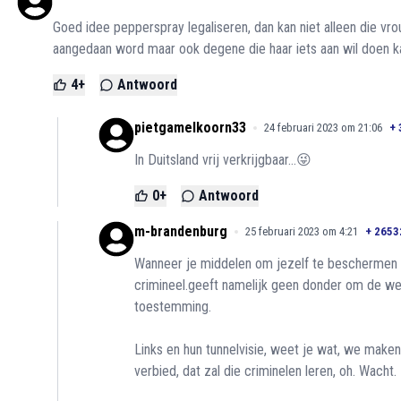
Goed idee pepperspray legaliseren, dan kan niet alleen die vr
aangedaan word maar ook degene die haar iets aan wil doen k
4
+
Antwoord
pietgamelkoorn33
24 februari 2023 om 21:06
+
In Duitsland vrij verkrijgbaar…😜
0
+
Antwoord
m-brandenburg
25 februari 2023 om 4:21
+
2653
Wanneer je middelen om jezelf te beschermen cr
crimineel.geeft namelijk geen donder om de wet.
toestemming.
Links en hun tunnelvisie, weet je wat, we make
verbied, dat zal die criminelen leren, oh. Wacht.