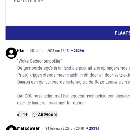
PLAATS
Rkn
25 februari 2023 om 12:15
+
20296
"Woke Gedachtenpolitie"
De gestoorde ego's in dit land die puur uit zijn op ongeremde
Pride) krijgen steeds meer macht in dit door en door verziekt
Daarbij een genuanceerde instelling als de Roze Leeuw als ni
Dat COC beschadigt met hun egocentrisch beleid een ongeken
over de kinderen maar niet te reppen!
1
+
Antwoord
marcoweer
24 februari 2023 om 20:10
+
25316