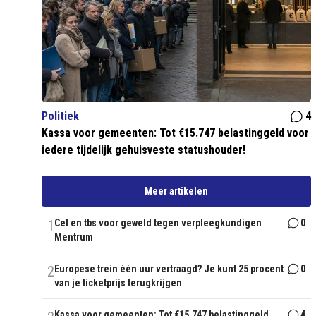
Politiek
4
Kassa voor gemeenten: Tot €15.747 belastinggeld voor
iedere tijdelijk gehuisveste statushouder!
Meer artikelen
1
Cel en tbs voor geweld tegen verpleegkundigen
0
Mentrum
2
Europese trein één uur vertraagd? Je kunt 25 procent
0
van je ticketprijs terugkrijgen
Kassa voor gemeenten: Tot €15.747 belastinggeld
4