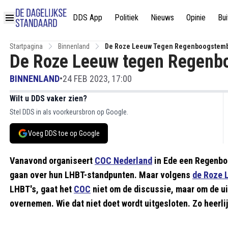
DDS App
Politiek
Nieuws
Opinie
Bui
Startpagina
Binnenland
De Roze Leeuw Tegen Regenboogstem
De Roze Leeuw tegen Regen
BINNENLAND
•
24 FEB 2023, 17:00
Wilt u DDS vaker zien?
Stel DDS in als voorkeursbron op Google.
Voeg DDS toe op Google
Vanavond organiseert
COC Nederland
in Ede een Regenboo
gaan over hun LHBT-standpunten. Maar volgens
de Roze 
LHBT's, gaat het
COC
niet om de discussie, maar om de ui
overnemen. Wie dat niet doet wordt uitgesloten. Zo heerli