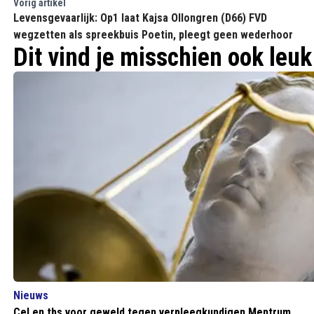
Vorig artikel
Levensgevaarlijk: Op1 laat Kajsa Ollongren (D66) FVD
wegzetten als spreekbuis Poetin, pleegt geen wederhoor
Dit vind je misschien ook leuk
Nieuws
Cel en tbs voor geweld tegen verpleegkundigen Mentrum