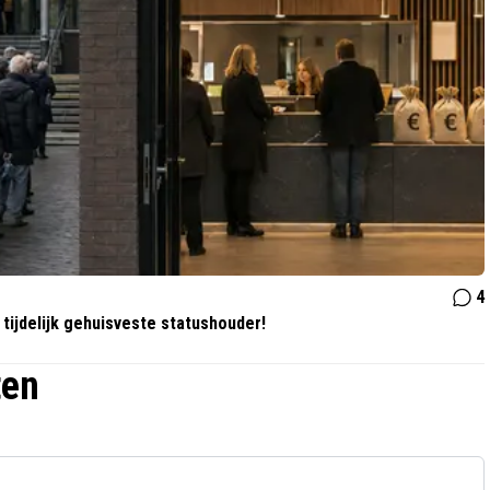
4
tijdelijk gehuisveste statushouder!
ten