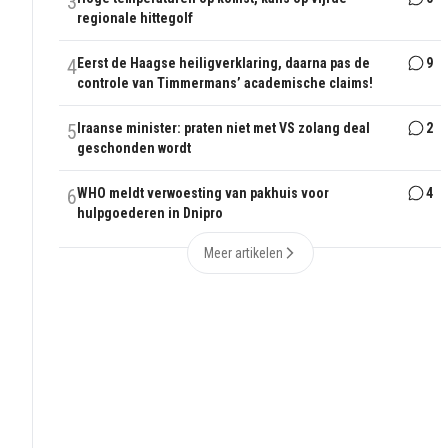
3
regionale hittegolf
4
Eerst de Haagse heiligverklaring, daarna pas de
9
controle van Timmermans’ academische claims!
5
Iraanse minister: praten niet met VS zolang deal
2
geschonden wordt
6
WHO meldt verwoesting van pakhuis voor
4
hulpgoederen in Dnipro
Meer artikelen