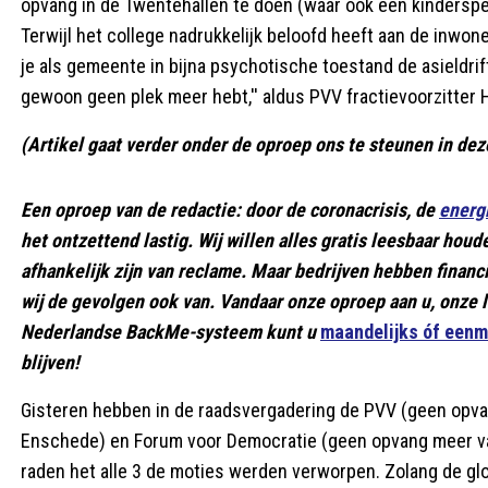
opvang in de Twentehallen te doen (waar ook een kinderspee
Terwijl het college nadrukkelijk beloofd heeft aan de inwoners
je als gemeente in bijna psychotische toestand de asieldrift 
gewoon geen plek meer hebt,'' aldus PVV fractievoorzitter 
(Artikel gaat verder onder de oproep ons te steunen in deze
Een oproep van de redactie: door de coronacrisis, de
energi
het ontzettend lastig. Wij willen alles gratis leesbaar ho
afhankelijk zijn van reclame. Maar bedrijven hebben finan
wij de gevolgen ook van. Vandaar onze oproep aan u, onze l
Nederlandse BackMe-systeem kunt u
maandelijks óf eenm
blijven!
Gisteren hebben in de raadsvergadering de PVV (geen opva
Enschede) en Forum voor Democratie (geen opvang meer van
raden het alle 3 de moties werden verworpen. Zolang de glo