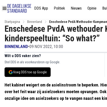
DDS App
Politiek
Nieuws
Opinie
Bui
Startpagina
Binnenland
Enschedese PvdA Wethouder Kampman Ov
Enschedese PvdA wethouder K
kinderspeeltuin: “So what?”
BINNENLAND
•
09 NOV 2022, 10:00
Wilt u DDS vaker zien?
Stel DDS in als voorkeursbron op Google.
Voeg DDS toe op Google
Het kabinet weigert om de asielinstroom te beperken. Hie
over het feit waar zij asielzoekers moeten opvangen. Oo
onzalige idee om asielzoekers op te vangen naast een kin