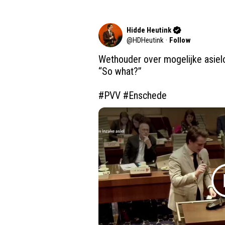
Hidde Heutink
@
HDHeutink
·
Follow
Wethouder over mogelijke asielo
“So what?”

#PVV
#Enschede