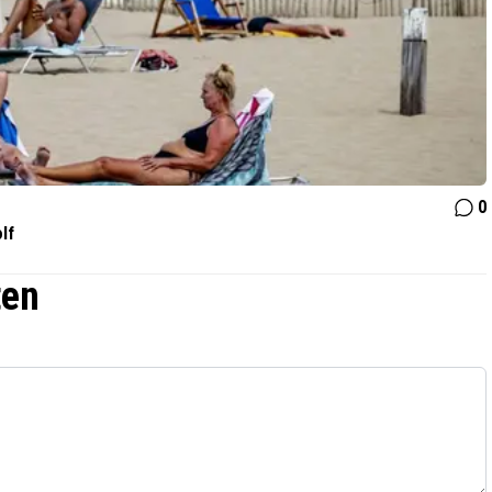
0
lf
ten