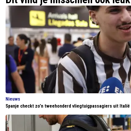
Nieuws
Spanje checkt zo'n tweehonderd vliegtuigpassagiers uit Italië