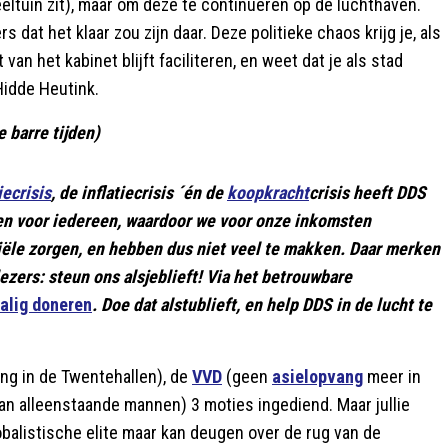
ltuin zit), maar om deze te continueren op de luchthaven.
 dat het klaar zou zijn daar. Deze politieke chaos krijg je, als
van het kabinet blijft faciliteren, en weet dat je als stad
Hidde Heutink.
 barre tijden)
ecrisis
, de inflatiecrisis ´én de
koopkracht
crisis heeft DDS
uden voor iedereen, waardoor we voor onze inkomsten
ciële zorgen, en hebben dus niet veel te makken. Daar merken
ezers: steun ons alsjeblieft! Via het betrouwbare
alig doneren
. Doe dat alstublieft, en help DDS in de lucht te
ng in de Twentehallen), de
VVD
(geen
asielopvang
meer in
 alleenstaande mannen) 3 moties ingediend. Maar jullie
balistische elite maar kan deugen over de rug van de