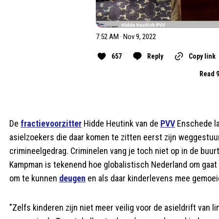
7:52 AM · Nov 9, 2022
657
Reply
Copy link
Read 9
De
fractievoorzitter
Hidde Heutink van de
PVV
Enschede la
asielzoekers die daar komen te zitten eerst zijn weggestu
crimineelgedrag. Criminelen vang je toch niet op in de buu
Kampman is tekenend hoe globalistisch Nederland om gaat 
om te kunnen
deugen
en als daar kinderlevens mee gemoeid
"Zelfs kinderen zijn niet meer veilig voor de asieldrift van 