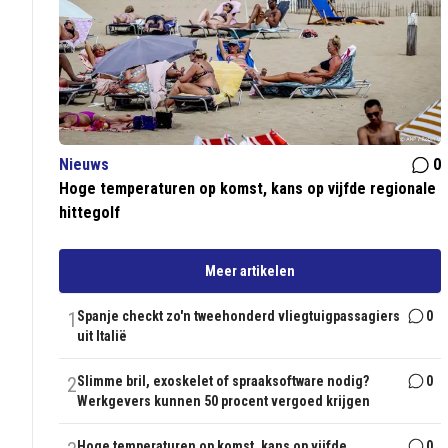
Nieuws
0
Hoge temperaturen op komst, kans op vijfde regionale
hittegolf
Meer artikelen
1
Spanje checkt zo'n tweehonderd vliegtuigpassagiers
0
uit Italië
2
Slimme bril, exoskelet of spraaksoftware nodig?
0
Werkgevers kunnen 50 procent vergoed krijgen
Hoge temperaturen op komst, kans op vijfde
0