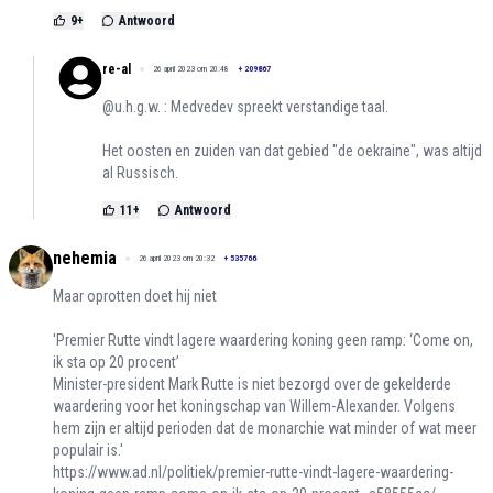
9
+
Antwoord
re-al
26 april 2023 om 20:48
+
209867
@u.h.g.w. : Medvedev spreekt verstandige taal.
Het oosten en zuiden van dat gebied "de oekraine", was altijd
al Russisch.
11
+
Antwoord
nehemia
26 april 2023 om 20:32
+
535766
Maar oprotten doet hij niet
'Premier Rutte vindt lagere waardering koning geen ramp: ‘Come on,
ik sta op 20 procent’
Minister-president Mark Rutte is niet bezorgd over de gekelderde
waardering voor het koningschap van Willem-Alexander. Volgens
hem zijn er altijd perioden dat de monarchie wat minder of wat meer
populair is.'
https://www.ad.nl/politiek/premier-rutte-vindt-lagere-waardering-