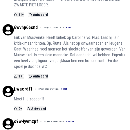
ZWARTE PIET LOSER.
11
+
Antwoord
6wvhp6bcnd
27 april 2023 om 15:15
+
110
Erik van Muiswinkel Heeft kritiek op Caroline vd. Plas. Laat hij. Z’n
kritiek maar richten. Op. Rutte. Als het op onwaarheden en leugens.
Gaat. Waar heel veel mensen het slachtoffer van zijn geworden. Van.
Muiswinkel. Is een klein manneke. Dat aandacht wil hebben. Eigenlijk.
een heel zielig figuur. ,vergelijkbaar ben een hoop stront. . En die
spoel je door de WC
17
+
Antwoord
j.waerdt1
27 april 2023 om 14:22
+
2315
Moet HIJ zeggen!!!
0
+
Antwoord
c9w4yvmzpf
27 april 2023 om 10:40
+
18549