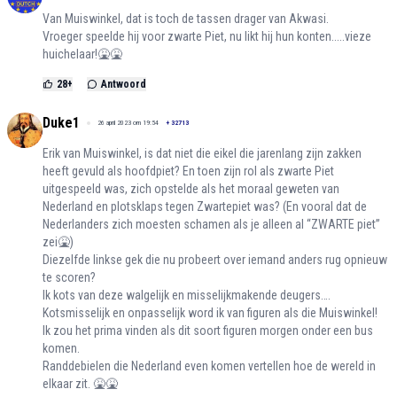
Van Muiswinkel, dat is toch de tassen drager van Akwasi.
Vroeger speelde hij voor zwarte Piet, nu likt hij hun konten.....vieze
huichelaar!🤮🤮
28
+
Antwoord
Duke1
26 april 2023 om 19:54
+
32713
Erik van Muiswinkel, is dat niet die eikel die jarenlang zijn zakken
heeft gevuld als hoofdpiet? En toen zijn rol als zwarte Piet
uitgespeeld was, zich opstelde als het moraal geweten van
Nederland en plotsklaps tegen Zwartepiet was? (En vooral dat de
Nederlanders zich moesten schamen als je alleen al “ZWARTE piet”
zei🤮)
Diezelfde linkse gek die nu probeert over iemand anders rug opnieuw
te scoren?
Ik kots van deze walgelijk en misselijkmakende deugers….
Kotsmisselijk en onpasselijk word ik van figuren als die Muiswinkel!
Ik zou het prima vinden als dit soort figuren morgen onder een bus
komen.
Randdebielen die Nederland even komen vertellen hoe de wereld in
elkaar zit. 🤮🤮