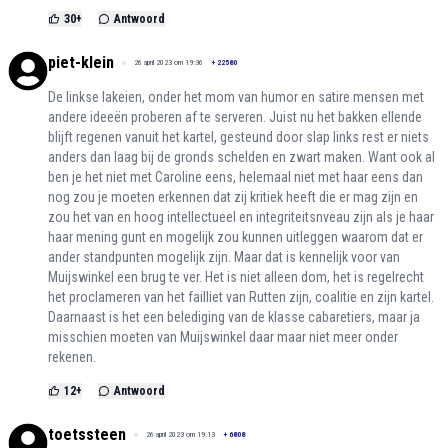
30
+
Antwoord
piet-klein
26 april 2023 om 19:36
+
22580
De linkse lakeien, onder het mom van humor en satire mensen met
andere ideeën proberen af te serveren. Juist nu het bakken ellende
blijft regenen vanuit het kartel, gesteund door slap links rest er niets
anders dan laag bij de gronds schelden en zwart maken. Want ook al
ben je het niet met Caroline eens, helemaal niet met haar eens dan
nog zou je moeten erkennen dat zij kritiek heeft die er mag zijn en
zou het van en hoog intellectueel en integriteitsnveau zijn als je haar
haar mening gunt en mogelijk zou kunnen uitleggen waarom dat er
ander standpunten mogelijk zijn. Maar dat is kennelijk voor van
Muijswinkel een brug te ver. Het is niet alleen dom, het is regelrecht
het proclameren van het failliet van Rutten zijn, coalitie en zijn kartel.
Daarnaast is het een belediging van de klasse cabaretiers, maar ja
misschien moeten van Muijswinkel daar maar niet meer onder
rekenen.
12
+
Antwoord
toetssteen
26 april 2023 om 19:13
+
6808