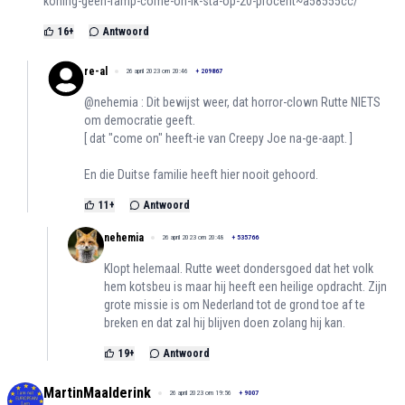
koning-geen-ramp-come-on-ik-sta-op-20-procent~a58555cc/
16
+
Antwoord
re-al
26 april 2023 om 20:46
+
209867
@nehemia : Dit bewijst weer, dat horror-clown Rutte NIETS
om democratie geeft.
[ dat "come on" heeft-ie van Creepy Joe na-ge-aapt. ]
En die Duitse familie heeft hier nooit gehoord.
11
+
Antwoord
nehemia
26 april 2023 om 20:48
+
535766
Klopt helemaal. Rutte weet dondersgoed dat het volk
hem kotsbeu is maar hij heeft een heilige opdracht. Zijn
grote missie is om Nederland tot de grond toe af te
breken en dat zal hij blijven doen zolang hij kan.
19
+
Antwoord
MartinMaalderink
26 april 2023 om 19:56
+
9007