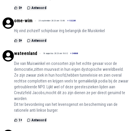
0
+
Antwoord
ome-wim
23 september 2023 om 13:48
+
132281
Hij vind zichzelf schijnbaar èrg belangrijk die Muiskinkel
0
+
Antwoord
wateenland
18 augustus 2023 om 18:02
+
34868
Die van Muiswinkel en consorten zijn het echte gevaar voor de
democratie,zitten muurvast in hun eigen dystopische wereldbeeld.
Ze zijn zwaar ziek in hun hoofd,hebben tunnelvisie en zien overal
rechtse complotten en krijgen veels te gemakkelijk podia bij de zwaar
getroubleerde NPO. Lijkt wel of deze geesteszieken lijden aan
Creutzfeld Jacobs,mocht dit zo zijn dienen ze per direct geruimd te
worden.
Dit ter bevordering van het levensgenot en bescherming van de
rationele anti linkse burger.
1
+
Antwoord