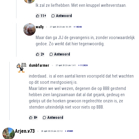
Ik zal ze liefhebben. Met een knuppel welteverstaan.
11
+
Antwoord
wally
27 april 2023 om 10:39
+
18346
Maar dan ga JIJ de gevangenis in, zonder voorwaardelijk
gedoe. Zo werkt dat hier tegenwoordig.
2
+
Antwoord
dumbfarmer
27 april 2023 om 1:41
+
112826
inderdaad.. is al een aantal keren voorspeld dat het wachten
op dit soort mestgooierij is.
Maar laten we wel wezen, degenen die op BBB gestemd
hebben zien langzaamaan dat al dat gejank, gedeug en
gekrijs uit die hoeken gewoon regelrechte onzin is, ze
stemden uiteindelijk niet voor niets op BBB.
8
+
Antwoord
Arjen.v73
26 april 2023 om 22:12
+
49885