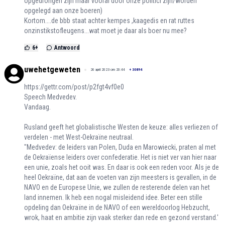
opgedrongen zijn maar vooral door onze politici zijn/worden
opgelegd aan onze boeren)
Kortom....de bbb staat achter kempes ,kaagedis en rat ruttes
onzinstikstofleugens...wat moet je daar als boer nu mee?
6
+
Antwoord
uwehetgeweten
26 april 2023 om 20:44
+
30894
https://gettr.com/post/p2fgt4vf0e0
Speech Medvedev.
Vandaag.
Rusland geeft het globalistische Westen de keuze: alles verliezen of
verdelen - met West-Oekraïne neutraal.
"Medvedev: de leiders van Polen, Duda en Marowiecki, praten al met
de Oekraïense leiders over confederatie. Het is niet ver van hier naar
een unie, zoals het ooit was. En daar is ook een reden voor. Als je de
heel Oekraïne, dat aan de voeten van zijn meesters is gevallen, in de
NAVO en de Europese Unie, we zullen de resterende delen van het
land innemen. Ik heb een nogal misleidend idee. Beter een stille
opdeling dan Oekraïne in de NAVO of een wereldoorlog Hebzucht,
wrok, haat en ambitie zijn vaak sterker dan rede en gezond verstand.'