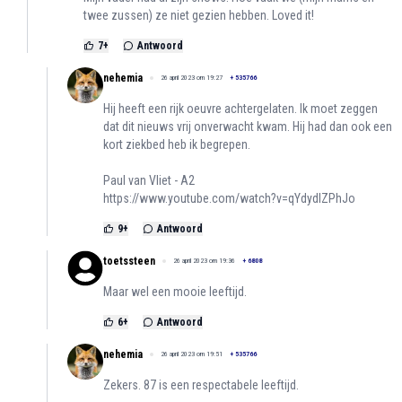
twee zussen) ze niet gezien hebben. Loved it!
7
+
Antwoord
nehemia
26 april 2023 om 19:27
+
535766
Hij heeft een rijk oeuvre achtergelaten. Ik moet zeggen
dat dit nieuws vrij onverwacht kwam. Hij had dan ook een
kort ziekbed heb ik begrepen.
Paul van Vliet - A2
https://www.youtube.com/watch?v=qYdydlZPhJo
9
+
Antwoord
toetssteen
26 april 2023 om 19:36
+
6808
Maar wel een mooie leeftijd.
6
+
Antwoord
nehemia
26 april 2023 om 19:51
+
535766
Zekers. 87 is een respectabele leeftijd.