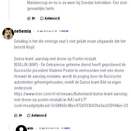
Maidancoup en nu is ze weer bij Soedan betrokken. Een zeer
gevaarlijke tante.
8
+
Antwoord
nehemia
26 april 2023 om 21:30
+
535766
Gelukkig is het die smerige nazi's niet gelukt ervan uitgaande dat het
bericht klopt
Duitse krant: aanslag met drone op Poetin mislukt
BERLIJN (ANP) - De Oekraïense geheime dienst heeft geprobeerd de
Russische president Vladimir Poetin te vermoorden met een drone.
Hoewel de aanslag mislukte, wordt de poging door de Russische
autoriteiten geheimgehouden, meldt de Duitse krant Bild na eigen
onderzoek.
https://www.msn.com/nl-nl/nieuws/Buitenland/duitse-krant-aanslag-
met-drone-op-poetin-mislukt/ar-AA1anFz7?
ocid=msedgntp&cvid=3c58860c48ec4726933b020a3ac03094&ei=23
4
+
Antwoord
wim
26 april 2023 om 21:46
+
138331