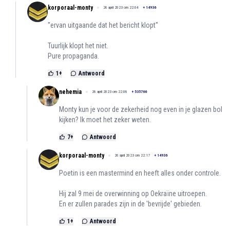
korporaal-monty
26 april 2023 om 22:04
+
14936
''ervan uitgaande dat het bericht klopt''
Tuurlijk klopt het niet.
Pure propaganda.
1
+
Antwoord
nehemia
26 april 2023 om 22:08
+
535766
Monty kun je voor de zekerheid nog even in je glazen bol
kijken? Ik moet het zeker weten.
7
+
Antwoord
korporaal-monty
26 april 2023 om 22:17
+
14936
Poetin is een mastermind en heeft alles onder controle.
Hij zal 9 mei de overwinning op Oekraïne uitroepen.
En er zullen parades zijn in de 'bevrijde' gebieden.
1
+
Antwoord