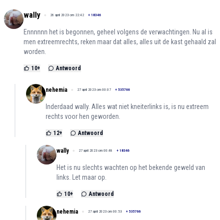
wally
26 april 2023 om 22:42
+
18346
Ennnnnn het is begonnen, geheel volgens de verwachtingen. Nu al is
men extreemrechts, reken maar dat alles, alles uit de kast gehaald zal
worden.
10
+
Antwoord
nehemia
27 april 2023 om 00:07
+
535766
Inderdaad wally. Alles wat niet kneiterlinks is, is nu extreem
rechts voor hen geworden.
12
+
Antwoord
wally
27 april 2023 om 00:48
+
18346
Het is nu slechts wachten op het bekende geweld van
links. Let maar op.
10
+
Antwoord
nehemia
27 april 2023 om 00:53
+
535766