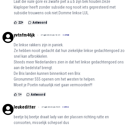
Laat die vuile gore ex zwarte piet a.u.b zijn bek houden.Deze
klaploper heeft zonder subsidie nog nooit iets gepresteerd met
subsidie trouwens ook niet.Domme linkse LUL.
22
+
Antwoord
yvtnfm46jk
27 april 2023 om 10:31
+
2708
De linkse rakkers zijn in paniek.
Ze hebben nooit gedacht dat hun ziekelijke linkse gedachtengoed zo
snel kan afbrokkelen.
Steeds meer Nederlanders zien in dat het linkse gedachtengoed ons
aan de bedelstaf brengt.
De Brix landen kunnen binnenkort een Brix
Gironummer 555 openen om het westen te helpen.
Moeit je Poetin natuurlijk niet gaan vermoorden!!!
1
+
Antwoord
leukeditter
27 april 2023 om 9:05
+
3912
beetje bij beetje draait lady van der plassen richting rutte en
consorten, misselijk schepsel dus