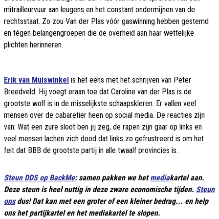
mitrailleurvuur aan leugens en het constant ondermijnen van de
rechtsstaat. Zo zou Van der Plas vóór gaswinning hebben gestemd
en tégen belangengroepen die de overheid aan haar wettelijke
plichten herinneren.
Erik van Muiswinkel
is het eens met het schrijven van Peter
Breedveld. Hij voegt eraan toe dat Caroline van der Plas is de
grootste wolf is in de misselijkste schaapskleren. Er vallen veel
mensen over de cabaretier heen op social media. De reacties zijn
van: Wat een zure sloot ben jij zeg, de rapen zijn gaar op links en
veel mensen lachen zich dood dat links zo gefrustreerd is om het
feit dat BBB de grootste partij in alle twaalf provincies is.
Steun DDS op BackMe
: samen pakken we het
media
kartel aan.
Deze steun is heel nuttig in deze zware economische tijden.
Steun
ons
dus! Dat kan met een groter of een kleiner bedrag... en help
ons het partijkartel en het mediakartel te slopen.