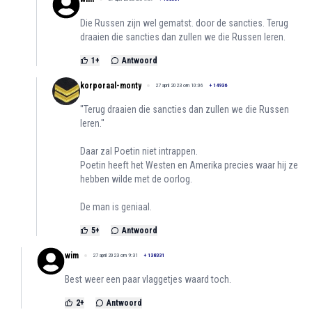
Die Russen zijn wel gematst. door de sancties. Terug
draaien die sancties dan zullen we die Russen leren.
1
+
Antwoord
korporaal-monty
27 april 2023 om 10:06
+
14936
''Terug draaien die sancties dan zullen we die Russen
leren.''
Daar zal Poetin niet intrappen.
Poetin heeft het Westen en Amerika precies waar hij ze
hebben wilde met de oorlog.
De man is geniaal.
5
+
Antwoord
wim
27 april 2023 om 9:31
+
138331
Best weer een paar vlaggetjes waard toch.
2
+
Antwoord