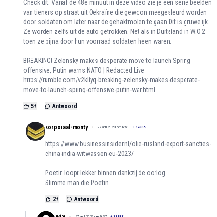
Check dit. Vanaf de 48e minuut in deze video zie je een serie beelden
van tieners op straat uit Oekraïne die gewoon meegesleurd worden
door soldaten om later naar de gehaktmolen te gaan.Dit is gruwelijk.
Ze worden zelfs uit de auto getrokken. Net als in Duitsland in W.O 2
toen ze bijna door hun voorraad soldaten heen waren.
BREAKING! Zelensky makes desperate move to launch Spring
offensive, Putin warns NATO | Redacted Live
https://rumble.com/v2kliyq-breaking-zelensky-makes-desperate-
move-to-launch-spring-offensive-putin-war.html
5
+
Antwoord
korporaal-monty
27 april 2023 om 8:51
+
14936
https://www.businessinsider.nl/olie-rusland-export-sancties-
china-india-witwassen-eu-2023/
Poetin loopt lekker binnen dankzij de oorlog.
Slimme man die Poetin.
2
+
Antwoord
wim
27 april 2023 om 9:37
+
138331