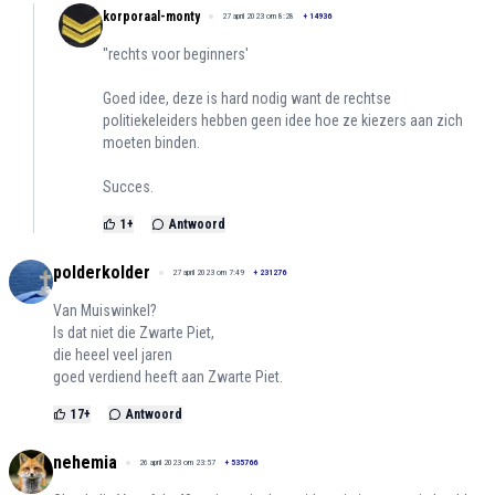
korporaal-monty
27 april 2023 om 8:28
+
14936
''rechts voor beginners'
Goed idee, deze is hard nodig want de rechtse
politiekeleiders hebben geen idee hoe ze kiezers aan zich
moeten binden.
Succes.
1
+
Antwoord
polderkolder
27 april 2023 om 7:49
+
231276
Van Muiswinkel?
Is dat niet die Zwarte Piet,
die heeel veel jaren
goed verdiend heeft aan Zwarte Piet.
17
+
Antwoord
nehemia
26 april 2023 om 23:57
+
535766