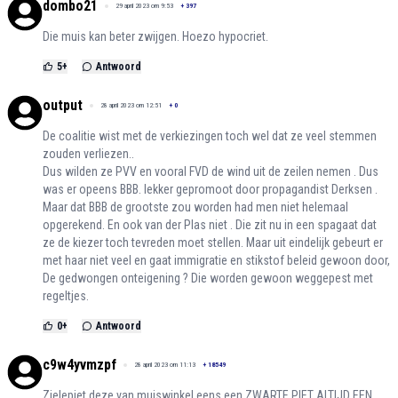
dombo21
29 april 2023 om 9:53
+
397
Die muis kan beter zwijgen. Hoezo hypocriet.
5
+
Antwoord
output
28 april 2023 om 12:51
+
0
De coalitie wist met de verkiezingen toch wel dat ze veel stemmen
zouden verliezen..
Dus wilden ze PVV en vooral FVD de wind uit de zeilen nemen . Dus
was er opeens BBB. lekker gepromoot door propagandist Derksen .
Maar dat BBB de grootste zou worden had men niet helemaal
opgerekend. En ook van der Plas niet . Die zit nu in een spagaat dat
ze de kiezer toch tevreden moet stellen. Maar uit eindelijk gebeurt er
met haar niet veel en gaat immigratie en stikstof beleid gewoon door,
De gedwongen onteigening ? Die worden gewoon weggepest met
regeltjes.
0
+
Antwoord
c9w4yvmzpf
28 april 2023 om 11:13
+
18549
Zielepiet deze van muiswinkel eens een ZWARTE PIET ALTIJD EEN