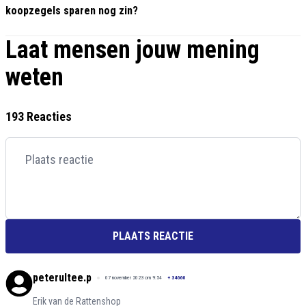
koopzegels sparen nog zin?
Laat mensen jouw mening
weten
193 Reacties
PLAATS REACTIE
peterultee.p
07 november 2023 om 9:54
+
34660
Erik van de Rattenshop