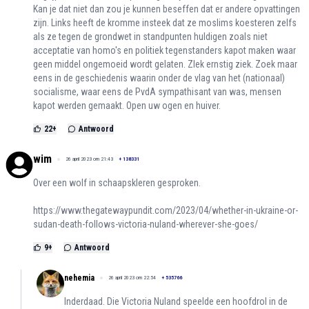
Kan je dat niet dan zou je kunnen beseffen dat er andere opvattingen
zijn. Links heeft de kromme insteek dat ze moslims koesteren zelfs
als ze tegen de grondwet in standpunten huldigen zoals niet
acceptatie van homo's en politiek tegenstanders kapot maken waar
geen middel ongemoeid wordt gelaten. ZIek ernstig ziek. Zoek maar
eens in de geschiedenis waarin onder de vlag van het (nationaal)
socialisme, waar eens de PvdA sympathisant van was, mensen
kapot werden gemaakt. Open uw ogen en huiver.
22
+
Antwoord
wim
26 april 2023 om 21:43
+
138331
Over een wolf in schaapskleren gesproken.
https://www.thegatewaypundit.com/2023/04/whether-in-ukraine-or-
sudan-death-follows-victoria-nuland-wherever-she-goes/
9
+
Antwoord
nehemia
26 april 2023 om 22:54
+
535766
Inderdaad. Die Victoria Nuland speelde een hoofdrol in de