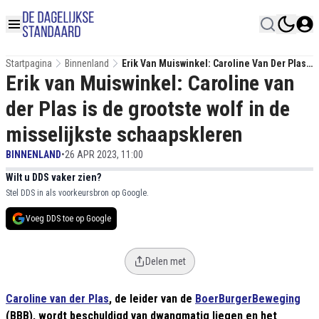
Startpagina
Binnenland
Erik Van Muiswinkel: Caroline Van Der Plas
Erik van Muiswinkel: Caroline van
Is De Grootste Wolf In De Misselijkste
Schaapskleren
der Plas is de grootste wolf in de
misselijkste schaapskleren
BINNENLAND
•
26 APR 2023, 11:00
Wilt u DDS vaker zien?
Stel DDS in als voorkeursbron op Google.
Voeg DDS toe op Google
Delen met
Caroline van der Plas
, de leider van de
BoerBurgerBeweging
(BBB), wordt beschuldigd van dwangmatig liegen en het