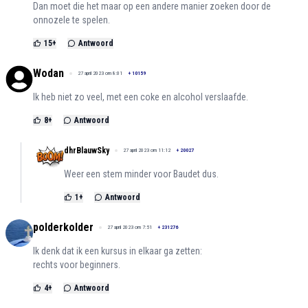
Dan moet die het maar op een andere manier zoeken door de
onnozele te spelen.
15
+
Antwoord
Wodan
27 april 2023 om 8:01
+
10159
Ik heb niet zo veel, met een coke en alcohol verslaafde.
8
+
Antwoord
dhrBlauwSky
27 april 2023 om 11:12
+
20027
Weer een stem minder voor Baudet dus.
1
+
Antwoord
polderkolder
27 april 2023 om 7:51
+
231276
Ik denk dat ik een kursus in elkaar ga zetten:
rechts voor beginners.
4
+
Antwoord