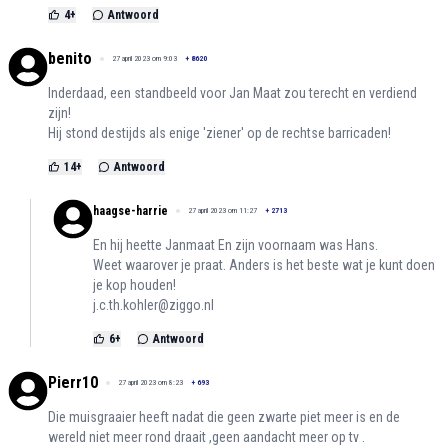
4
+
Antwoord
benito
27 april 2023 om 9:03
+
8620
Inderdaad, een standbeeld voor Jan Maat zou terecht en verdiend
zijn!
Hij stond destijds als enige 'ziener' op de rechtse barricaden!
14
+
Antwoord
haagse-harrie
27 april 2023 om 11:27
+
2713
En hij heette Janmaat En zijn voornaam was Hans.
Weet waarover je praat. Anders is het beste wat je kunt doen
je kop houden!
j.c.th.kohler@ziggo.nl
6
+
Antwoord
Pierr10
27 april 2023 om 8:23
+
693
Die muisgraaier heeft nadat die geen zwarte piet meer is en de
wereld niet meer rond draait ,geen aandacht meer op tv .