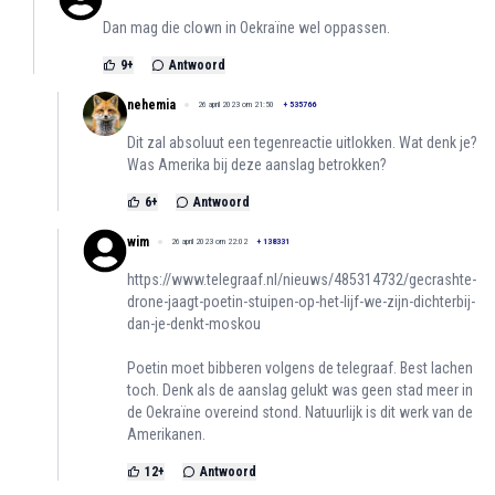
Dan mag die clown in Oekraïne wel oppassen.
9
+
Antwoord
nehemia
26 april 2023 om 21:50
+
535766
Dit zal absoluut een tegenreactie uitlokken. Wat denk je?
Was Amerika bij deze aanslag betrokken?
6
+
Antwoord
wim
26 april 2023 om 22:02
+
138331
https://www.telegraaf.nl/nieuws/485314732/gecrashte-
drone-jaagt-poetin-stuipen-op-het-lijf-we-zijn-dichterbij-
dan-je-denkt-moskou
Poetin moet bibberen volgens de telegraaf. Best lachen
toch. Denk als de aanslag gelukt was geen stad meer in
de Oekraïne overeind stond. Natuurlijk is dit werk van de
Amerikanen.
12
+
Antwoord