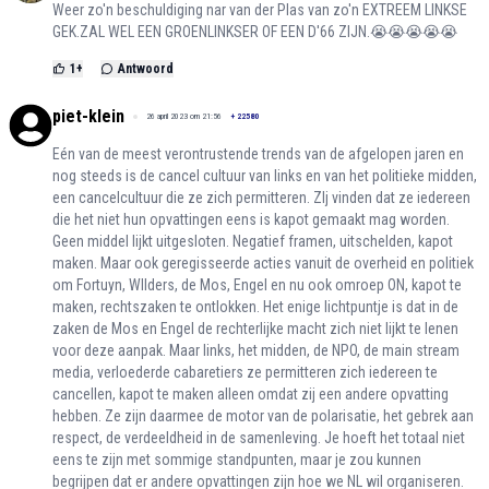
Weer zo'n beschuldiging nar van der Plas van zo'n EXTREEM LINKSE
GEK.ZAL WEL EEN GROENLINKSER OF EEN D'66 ZIJN.😭😭😭😭😭
1
+
Antwoord
piet-klein
26 april 2023 om 21:56
+
22580
Eén van de meest verontrustende trends van de afgelopen jaren en
nog steeds is de cancel cultuur van links en van het politieke midden,
een cancelcultuur die ze zich permitteren. ZIj vinden dat ze iedereen
die het niet hun opvattingen eens is kapot gemaakt mag worden.
Geen middel lijkt uitgesloten. Negatief framen, uitschelden, kapot
maken. Maar ook geregisseerde acties vanuit de overheid en politiek
om Fortuyn, WIlders, de Mos, Engel en nu ook omroep ON, kapot te
maken, rechtszaken te ontlokken. Het enige lichtpuntje is dat in de
zaken de Mos en Engel de rechterlijke macht zich niet lijkt te lenen
voor deze aanpak. Maar links, het midden, de NPO, de main stream
media, verloederde cabaretiers ze permitteren zich iedereen te
cancellen, kapot te maken alleen omdat zij een andere opvatting
hebben. Ze zijn daarmee de motor van de polarisatie, het gebrek aan
respect, de verdeeldheid in de samenleving. Je hoeft het totaal niet
eens te zijn met sommige standpunten, maar je zou kunnen
begrijpen dat er andere opvattingen zijn hoe we NL wil organiseren.