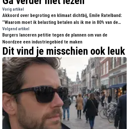
Ga verder met lezen
Vorig artikel
Akkoord over begroting en klimaat dichtbij, Emile Ratelband:
''Waarom moet ik belasting betalen als ik me in 80% van de
beslissingen niet meer kan vinden?''
Volgend artikel
Burgers lanceren petitie tegen de plannen om van de
Noordzee een industriegebied te maken
Dit vind je misschien ook leuk