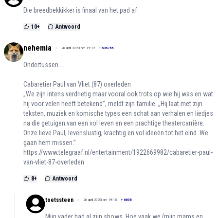
Die breedbekkikker is finaal van het pad af.
10
+
Antwoord
nehemia
26 april 2023 om 19:12
+
535766
Ondertussen....
Cabaretier Paul van Vliet (87) overleden
„We zijn intens verdrietig maar vooral ook trots op wie hij was en wat
hij voor velen heeft betekend”, meldt zijn familie. „Hij laat met zijn
teksten, muziek en komische types een schat aan verhalen en liedjes
na die getuigen van een vol leven en een prachtige theatercarrière.
Onze lieve Paul, levenslustig, krachtig en vol ideeën tot het eind. We
gaan hem missen.”
https://www.telegraaf.nl/entertainment/1922669982/cabaretier-paul-
van-vliet-87-overleden
8
+
Antwoord
toetssteen
26 april 2023 om 19:15
+
6808
Mijn vader had al zijn shows. Hoe vaak we (mijn mams en