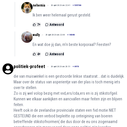
nehemia
26 april 2023 om 22:41
+
535766
Ik ben weer helemaal gerust gesteld.
7
+
Antwoord
wally
26 april 2023 om 22:44
+
18346
En wat doe jij dan, m'n beste korporaal? Feesten?
4
+
Antwoord
politiek-profeet
26 april 2023 om 20:51
+
6970
die van muiswinkel is een gestoorde linkse staatsrat....dat is duidelijk.
Maar over de status van asperientje van der plas is toch menig iets
over te stellen.
Zo is zij wel volop bezig met vvd,ers/cda,ers en is zij stikstofgeil.
Kunnen we elkaar aankijken en aancvallen maar feiten zijn en blijven
feiten.
Heeft ook in de zeelandse provinciale staten een fvd motie NIET
GESTEUND die een verbod bepleitte op onteigining van boeren
betreffende stikstofnormen( die dus door de eu ons zogenaamd