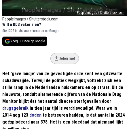
PeopleImages / Shutterstock.com
PeopleImages / Shutterstock.com
Wilt u DDS vaker zien?
Stel DDS in als voorkeursbron op Google.
Voeg DDS toe op Google
Delen met
Het 'gave landje' van de gevestigde orde kent een gitzwarte
schaduwzijde. Terwijl de politiek wegkijkt, voltrekt zich een
stille ramp in de Nederlandse huiskamers en op straat. Uit de
nieuwste, ronduit alarmerende cijfers van de Nationale Drug
Monitor blijkt dat het aantal directe sterfgevallen door
drugsgebruik
in tien jaar tijd is verdrievoudigd. Waar we in
2014 nog 123
doden
te betreuren hadden, is dat aantal in 2024
geëxplodeerd naar 378. Het is een bloedbad dat niemand lijkt
te willen zien.