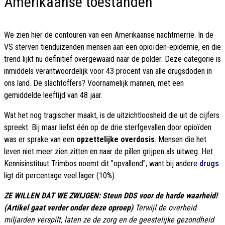
Amerikaanse toestanden
We zien hier de contouren van een Amerikaanse nachtmerrie. In de
VS sterven tienduizenden mensen aan een opioïden-epidemie, en die
trend lijkt nu definitief overgewaaid naar de polder. Deze categorie is
inmiddels verantwoordelijk voor 43 procent van alle drugsdoden in
ons land. De slachtoffers? Voornamelijk mannen, met een
gemiddelde leeftijd van 48 jaar.
Wat het nog tragischer maakt, is de uitzichtloosheid die uit de cijfers
spreekt. Bij maar liefst één op de drie sterfgevallen door opioïden
was er sprake van een
opzettelijke overdosis
. Mensen die het
leven niet meer zien zitten en naar de pillen grijpen als uitweg. Het
Kennisinstituut Trimbos noemt dit "opvallend", want bij andere
drugs
ligt dit percentage veel lager (10%).
ZE WILLEN DAT WE ZWIJGEN: Steun DDS voor de harde waarheid!
(Artikel gaat verder onder deze oproep)
Terwijl de overheid
miljarden verspilt, laten ze de zorg en de geestelijke gezondheid