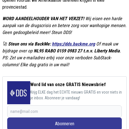
openen voordat we Amerikaanse taferelen krijgen in elke
provinciestad.
WORD AANDEELHOUDER VAN HET VERZET!
Wij eisen een harde
aanpak van de drugscrisis en betere zorg voor wanhopige mensen.
Geen gedoogbeleid meer! Steun DDS!
🚀
Steun ons via BackMe:
https://dds.backme.org
Of maak uw
bijdrage over op
NL95 RABO 0159 0983 27 t.n.v. Liberty Media
.
PS: Zet uw e-mailadres erbij voor onze verboden SubStack-
columns! Elke dag gratis in uw mail!
Word lid van onze GRATIS Nieuwsbrief
Krijg ELKE dag het ECHTE nieuws GRATIS en voor niets in
je inbox. Abonneer je vandaag!
Abonneren