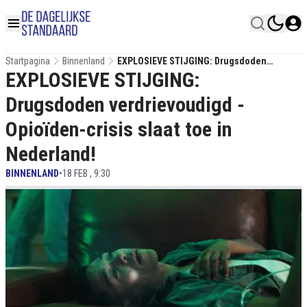
Startpagina
Binnenland
EXPLOSIEVE STIJGING: Drugsdoden
EXPLOSIEVE STIJGING:
Verdrievoudigd - Opioïden-Crisis Slaat Toe
In Nederland!
Drugsdoden verdrievoudigd -
Opioïden-crisis slaat toe in
Nederland!
BINNENLAND
•
18 FEB , 9:30