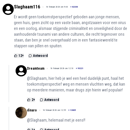
Slaghaam116
18 februari 2026 om 9:44
+
62330
Er wordt geen toekomstperspectief geboden aan jonge mensen,
geen huis, geen zicht op een vaste baan, angstzaaien voor een virus
en een oorlog, alsmaar stijgende criminaliteit en onveiligheid door de
aanhoudende tsunami van andere culturen, die recht tegenover ons
staan, dan ben je snel overgehaald om in een fantasiewereld te
stappen van pillen en spuiten.
12
+
Antwoord
Dreamteam
18 februari 2026 om 12:10
+
93221
@Slaghaam, hier heb je wel een heel duidelijk punt, haal het
toekomstperspectief weg en mensen vluchten weg, dat kan
op meerdere manieren, maar drugs zijn hierin wel populair!
2
+
Antwoord
dinaro
18 februari 2026 om 12:59
+
13605
@Slaghaam, helemaal met je eens!!
1
+
Antwoord