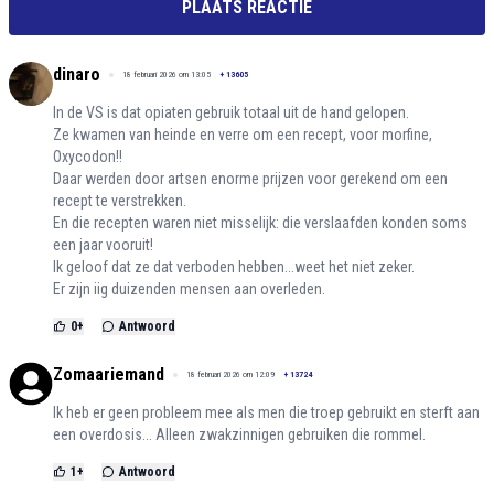
PLAATS REACTIE
dinaro
18 februari 2026 om 13:05
+
13605
In de VS is dat opiaten gebruik totaal uit de hand gelopen.
Ze kwamen van heinde en verre om een recept, voor morfine,
Oxycodon!!
Daar werden door artsen enorme prijzen voor gerekend om een
recept te verstrekken.
En die recepten waren niet misselijk: die verslaafden konden soms
een jaar vooruit!
Ik geloof dat ze dat verboden hebben...weet het niet zeker.
Er zijn iig duizenden mensen aan overleden.
0
+
Antwoord
Zomaariemand
18 februari 2026 om 12:09
+
13724
Ik heb er geen probleem mee als men die troep gebruikt en sterft aan
een overdosis... Alleen zwakzinnigen gebruiken die rommel.
1
+
Antwoord