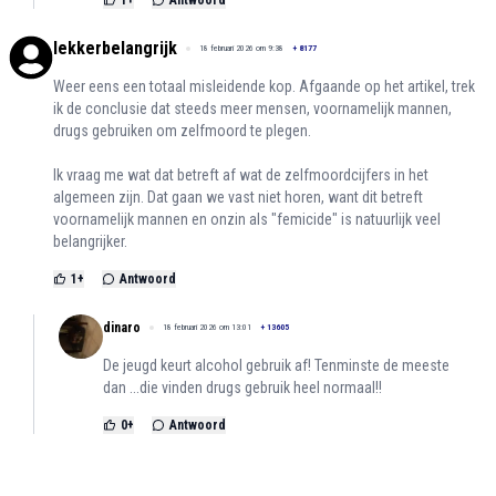
lekkerbelangrijk
18 februari 2026 om 9:38
+
8177
Weer eens een totaal misleidende kop. Afgaande op het artikel, trek
ik de conclusie dat steeds meer mensen, voornamelijk mannen,
drugs gebruiken om zelfmoord te plegen.
Ik vraag me wat dat betreft af wat de zelfmoordcijfers in het
algemeen zijn. Dat gaan we vast niet horen, want dit betreft
voornamelijk mannen en onzin als "femicide" is natuurlijk veel
belangrijker.
1
+
Antwoord
dinaro
18 februari 2026 om 13:01
+
13605
De jeugd keurt alcohol gebruik af! Tenminste de meeste
dan ...die vinden drugs gebruik heel normaal!!
0
+
Antwoord