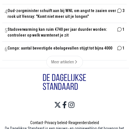
4
Oud-zorgminister schuift aan bij WNL om angst te zaaien over
3
rook uit Venray: "Komt niet meer uit je longen"
5
Stadsverwarming kan ruim €740 per jaar duurder worden:
1
controleer op welk warmtenet je zit
6
Congo: aantal bevestigde ebolagevallen stijgt tot bijna 4000
1
Meer artikelen
Contact
•
Privacy beleid
•
Reageerdersbeleid
De Dagelijkse Standaard is een nieuws- en opinieweblog dat bovenop het