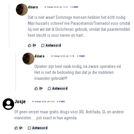
dinaro
18 februari 2026 om 12:57
+
13605
Dat is niet waar! Sommige mensen hebben het écht nodig.
Mijn huisarts schreef me Paracetamol/Tramadol voor omdat
hij niet wil dat ik Diclofenac gebruik, omdat dat paardemiddel
heel slecht is voor nieren en hart...
0
+
Antwoord
dinaro
18 februari 2026 om 12:58
+
13605
Opiaten zijn heel vaak nodig, na zware operaties ed.
Het is niet de bedoeling dan dat je die middelen
maanden gebruikt!!!
0
+
Antwoord
Josje
18 februari 2026 om 9:45
+
11825
Of geen verzet maar gratis drugs voor XR, Antifada, GL en andere
marxisten......pst exact in hun agenda.
6
+
Antwoord