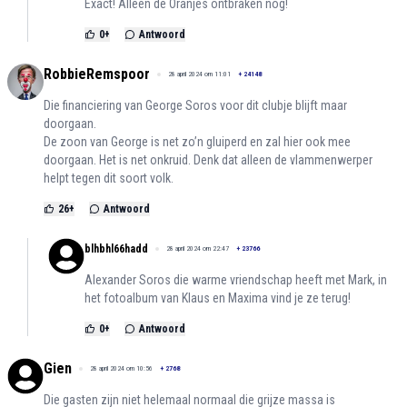
Exact! Alleen de Oranjes ontbraken nog!
0
+
Antwoord
RobbieRemspoor
28 april 2024 om 11:01
+
24148
Die financiering van George Soros voor dit clubje blijft maar
doorgaan.
De zoon van George is net zo’n gluiperd en zal hier ook mee
doorgaan. Het is net onkruid. Denk dat alleen de vlammenwerper
helpt tegen dit soort volk.
26
+
Antwoord
blhbhl66hadd
28 april 2024 om 22:47
+
23766
Alexander Soros die warme vriendschap heeft met Mark, in
het fotoalbum van Klaus en Maxima vind je ze terug!
0
+
Antwoord
Gien
28 april 2024 om 10:56
+
2768
Die gasten zijn niet helemaal normaal die grijze massa is