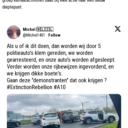
groep klimaatactivisten daalt bij elke actie naar een nieuw
dieptepunt.
Michel 🇳🇱🇮🇱
@
Michel1401
·
Follow
Als u of ik dit doen, dan worden wij door 5 
politieauto's klem gereden, we worden 
gearresteerd, en onze auto's worden afgesleept. 
Verder worden onze rijbewijzen ingevorderd, en 
we krijgen dikke boete's.

#ExtinctionRebellion
#A10