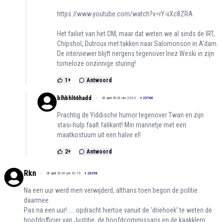
https://www.youtube.com/watch?v=rY-iiXc8ZRA
Het failiet van het OM, maar dat weten we al sinds de IRT,
Chipshol, Dutroux met takken naar Salomonson in A'dam.
De interviewer blijft nergens tegenover Inez Weski in zijn
tomeloze onzinnige sturing!
1
+
Antwoord
blhbhl66hadd
28 april 2024 om 22:02
+
23766
Prachtig de Yiddische humor tegenover Twan en zijn
stasi-hulp faalt falikant! Min mannetje met een
maatkostuum uit een halve el!
2
+
Antwoord
Rkn
28 april 2024 om 16:15
+
20296
Na een uur werd men verwijderd, althans toen begon de politie
daarmee.
Pas na een uur! .... opdracht hiertoe vanuit de 'driehoek' te weten de
hoofdofficier van Justitie, de hoofdcommissaris en de kaakklem: