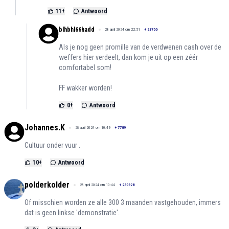
11
+
Antwoord
blhbhl66hadd
28 april 2024 om 22:51
+
23766
Als je nog geen promille van de verdwenen cash over de
weffers hier verdeelt, dan kom je uit op een zéér
comfortabel som!
FF wakker worden!
0
+
Antwoord
Johannes.K
28 april 2024 om 10:49
+
7789
Cultuur onder vuur .
10
+
Antwoord
polderkolder
28 april 2024 om 10:44
+
230928
Of misschien worden ze alle 300 3 maanden vastgehouden, immers
dat is geen linkse 'demonstratie'.