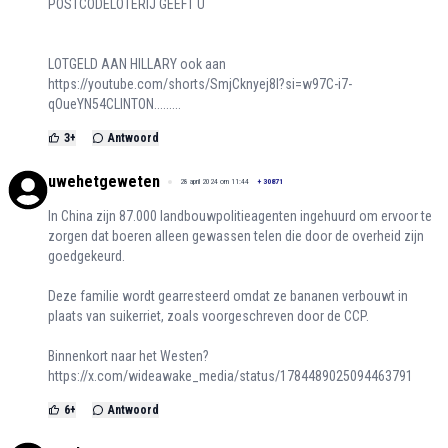
POSTCODELOTERIJ GEEFT U
LOTGELD AAN HILLARY ook aan
https://youtube.com/shorts/SmjCknyej8I?si=w97C-i7-
qOueYN54CLINTON.........
3
+
Antwoord
uwehetgeweten
28 april 2024 om 11:44
+
30871
In China zijn 87.000 landbouwpolitieagenten ingehuurd om ervoor te
zorgen dat boeren alleen gewassen telen die door de overheid zijn
goedgekeurd.
Deze familie wordt gearresteerd omdat ze bananen verbouwt in
plaats van suikerriet, zoals voorgeschreven door de CCP.
Binnenkort naar het Westen?
https://x.com/wideawake_media/status/1784489025094463791
6
+
Antwoord