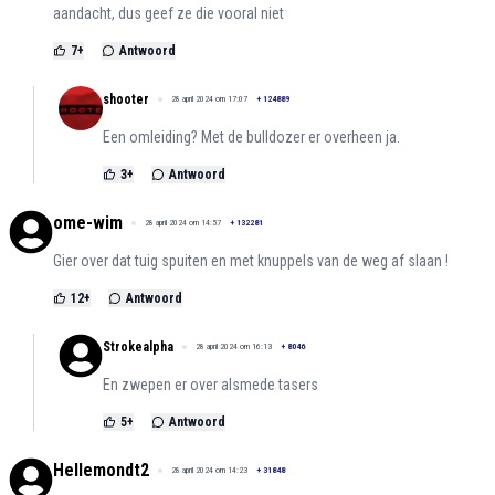
aandacht, dus geef ze die vooral niet
7
+
Antwoord
shooter
28 april 2024 om 17:07
+
124889
Een omleiding? Met de bulldozer er overheen ja.
3
+
Antwoord
ome-wim
28 april 2024 om 14:57
+
132281
Gier over dat tuig spuiten en met knuppels van de weg af slaan !
12
+
Antwoord
Strokealpha
28 april 2024 om 16:13
+
8046
En zwepen er over alsmede tasers
5
+
Antwoord
Hellemondt2
28 april 2024 om 14:23
+
31848