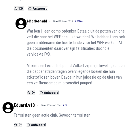
13
+
Antwoord
blhbhl66hadd
28 april 2024 om 22:15
+
23766
Wat ben jij een complotdenker. Betaald uit de potten van ons
zelf die naar het WEF gesluisd worden? We hebben toch ook
geen ambtenaren die hier te lande voor het WEF werken. Al
die documenten daarover zijn falsificaties door die
vervloekte FvD.
Maxima en Lex en het paard Volkert zijn mijn lievelingsdieren
die dapper strijden tegen overvliegende koeien die hun
stikstof lozen boven Davos in hun jaloesie op de uiers van
een zelfbenoemde microcrediet pauper!
0
+
Antwoord
Eduard.v13
28 april 2024 om 12:24
+
20
Terroristen geen actie club. Gewoon terroristen
0
+
Antwoord