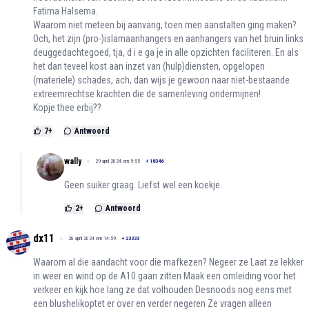
Fatima Halsema.
Waarom niet meteen bij aanvang, toen men aanstalten ging maken?
Och, het zijn (pro-)islamaanhangers en aanhangers van het bruin links
deuggedachtegoed, tja, d i e ga je in alle opzichten faciliteren. En als
het dan teveel kost aan inzet van (hulp)diensten, opgelopen
(materiele) schades, ach, dan wijs je gewoon naar niet-bestaande
extreemrechtse krachten die de samenleving ondermijnen!
Kopje thee erbij??
7
+
Antwoord
wally
29 april 2024 om 9:55
+
18346
Geen suiker graag. Liefst wel een koekje.
2
+
Antwoord
dx11
28 april 2024 om 14:59
+
23333
Waarom al die aandacht voor die mafkezen? Negeer ze Laat ze lekker
in weer en wind op de A10 gaan zitten Maak een omleiding voor het
verkeer en kijk hoe lang ze dat volhouden Desnoods nog eens met
een blushelikoptet er over en verder negeren Ze vragen alleen