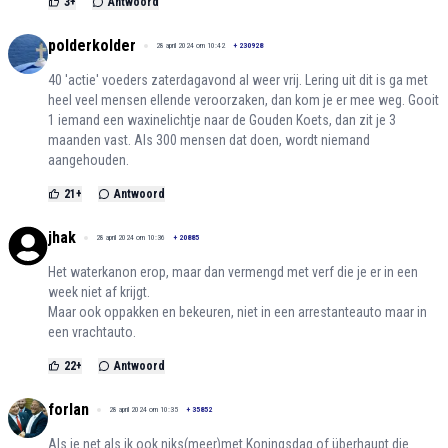
3
+
Antwoord
polderkolder
28 april 2024 om 10:42
+
230928
40 'actie' voeders zaterdagavond al weer vrij. Lering uit dit is ga met
heel veel mensen ellende veroorzaken, dan kom je er mee weg. Gooit
1 iemand een waxinelichtje naar de Gouden Koets, dan zit je 3
maanden vast. Als 300 mensen dat doen, wordt niemand
aangehouden.
21
+
Antwoord
jhak
28 april 2024 om 10:36
+
20885
Het waterkanon erop, maar dan vermengd met verf die je er in een
week niet af krijgt.
Maar ook oppakken en bekeuren, niet in een arrestanteauto maar in
een vrachtauto.
22
+
Antwoord
forlan
28 april 2024 om 10:35
+
35852
Als je net als ik ook niks(meer)met Koningsdag of überhaupt die