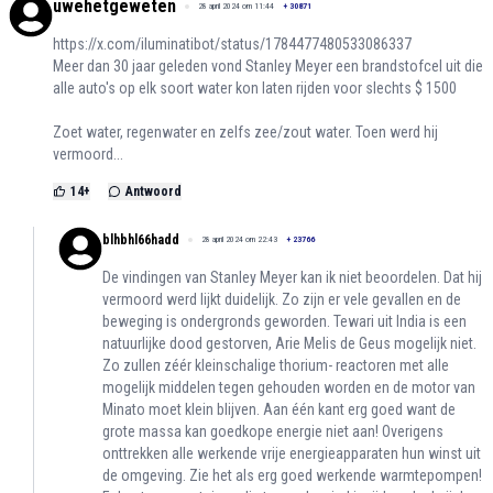
uwehetgeweten
28 april 2024 om 11:44
+
30871
https://x.com/iluminatibot/status/1784477480533086337
Meer dan 30 jaar geleden vond Stanley Meyer een brandstofcel uit die
alle auto's op elk soort water kon laten rijden voor slechts $ 1500
Zoet water, regenwater en zelfs zee/zout water. Toen werd hij
vermoord...
14
+
Antwoord
blhbhl66hadd
28 april 2024 om 22:43
+
23766
De vindingen van Stanley Meyer kan ik niet beoordelen. Dat hij
vermoord werd lijkt duidelijk. Zo zijn er vele gevallen en de
beweging is ondergronds geworden. Tewari uit India is een
natuurlijke dood gestorven, Arie Melis de Geus mogelijk niet.
Zo zullen zéér kleinschalige thorium- reactoren met alle
mogelijk middelen tegen gehouden worden en de motor van
Minato moet klein blijven. Aan één kant erg goed want de
grote massa kan goedkope energie niet aan! Overigens
onttrekken alle werkende vrije energieapparaten hun winst uit
de omgeving. Zie het als erg goed werkende warmtepompen!