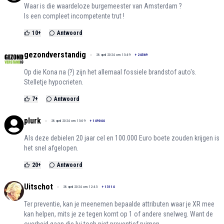
Waar is die waardeloze burgemeester van Amsterdam ?
Is een compleet incompetente trut !
10
+
Antwoord
gezondverstandig
28 april 2024 om 13:49
+
24569
Op die Kona na (?) zijn het allemaal fossiele brandstof auto's.
Stelletje hypocrieten.
7
+
Antwoord
plurk
28 april 2024 om 13:09
+
149044
Als deze debielen 20 jaar cel en 100.000 Euro boete zouden krijgen is
het snel afgelopen.
20
+
Antwoord
Uitschot
28 april 2024 om 12:43
+
13114
Ter preventie, kan je meenemen bepaalde attributen waar je XR mee
kan helpen, mits je ze tegen komt op 1 of andere snelweg. Want de