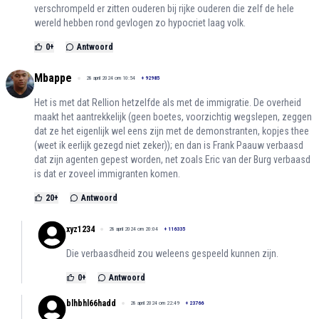
verschrompeld er zitten ouderen bij rijke ouderen die zelf de hele
wereld hebben rond gevlogen zo hypocriet laag volk.
0
+
Antwoord
Mbappe
28 april 2024 om 10:54
+
92985
Het is met dat Rellion hetzelfde als met de immigratie. De overheid
maakt het aantrekkelijk (geen boetes, voorzichtig wegslepen, zeggen
dat ze het eigenlijk wel eens zijn met de demonstranten, kopjes thee
(weet ik eerlijk gezegd niet zeker)); en dan is Frank Paauw verbaasd
dat zijn agenten gepest worden, net zoals Eric van der Burg verbaasd
is dat er zoveel immigranten komen.
20
+
Antwoord
xyz1234
28 april 2024 om 20:04
+
116335
Die verbaasdheid zou weleens gespeeld kunnen zijn.
0
+
Antwoord
blhbhl66hadd
28 april 2024 om 22:49
+
23766