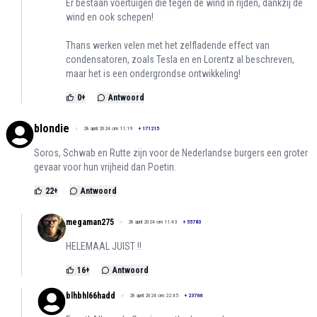
Er bestaan voertuigen die tegen de wind in rijden, dankzij de
wind en ook schepen!
Thans werken velen met het zelfladende effect van
condensatoren, zoals Tesla en en Lorentz al beschreven,
maar het is een ondergrondse ontwikkeling!
0
+
Antwoord
blondie
28 april 2024 om 11:19
+
171215
Soros, Schwab en Rutte zijn voor de Nederlandse burgers een groter
gevaar voor hun vrijheid dan Poetin.
22
+
Antwoord
megaman275
28 april 2024 om 11:43
+
55783
HELEMAAL JUIST !!
16
+
Antwoord
blhbhl66hadd
28 april 2024 om 22:45
+
23766