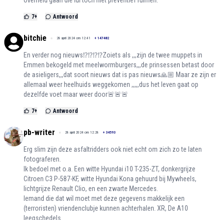
overheid gaan die lui toch niet preventief ruimen.
7
+
Antwoord
bitchie
28 april 2024 om 12:41
+
147482
En verder nog nieuws⁉️⁉️⁉️⁉️Zoiets als ,,,zijn de twee muppets in
Emmen bekogeld met meelwormburgers,,,de prinsessen betast door
de asieligers,,,dat soort nieuws dat is pas nieuws🙏🏼 Maar ze zijn er
allemaal weer heelhuids weggekomen ,,,,,dus het leven gaat op
dezelfde voet maar weer door🚨🚨🚨
7
+
Antwoord
pb-writer
28 april 2024 om 12:28
+
34593
Erg slim zijn deze asfaltridders ook niet echt om zich zo te laten
fotograferen.
Ik bedoel met o.a. Een witte Hyundai i10 T-235-ZT, donkergrijze
Citroen C3 P-587-KF, witte Hyundai Kona gehuurd bij Mywheels,
lichtgrijze Renault Clio, en een zwarte Mercedes.
Iemand die dat wil moet met deze gegevens makkelijk een
(terroristen) vriendenclubje kunnen achterhalen. XR, De A10
leegschedels