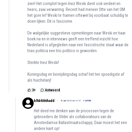
zien! Het complot tegen Inez Weski dient ook verdeel en
heers, zaai verwarring. Recent had meneer Otte van het OM
het gore lef Weski te framen oftewel bij voorbaat schuldig te
doen lijken. Dit is fascisme.
De walgelijke suggestieve opmerkingen naar Weski en haar
boek na en in interviews geeft een treffend inzicht hoe
Nederland is afgegleden naar een fascistische staat waar de
trias politica een trio politico is geworden.
Sterkte Inez Weski!
Koningsdag en bevrijdingsdag schaf het ten spoedigste af
als huichelarij!
3
+
Antwoord
blhbhl66hadd
28 april 2024 om 21:57
+
23766
Het deed me denken aan de processen tegen de
gebroeders de Vilder als collaborateurs van de
Amsterdamse Ballastmaatschappij. Daar moest het een
andere kant op!