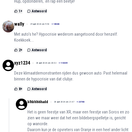
Hup, opdonderen, .en rap een beetje!
1
+
Antwoord
wally
29 april 2024 om 9:54
+
18346
Met auto's he? Hypocrisie wederom aangetoond door henzelf.
Koekkoek....
2
+
Antwoord
xyz1234
28 april 2024 om 20:02
+
116335
Deze klimaatdemonstranten rijden dus gewoon auto. Past helemaal
binnen de hypocrisie van dat clubje.
8
+
Antwoord
blhbhl66hadd
28 april 2024 om 21:47
+
23766
Het is geen feestje van XR, maar een feestje van Soros en zo
zien we maar weer dat het een bildebergspelletje is, gericht
op wanorde.
Daarom kun je de opvreters van Oranje in een heel ander licht