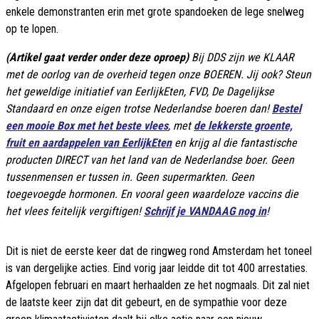
enkele demonstranten erin met grote spandoeken de lege snelweg
op te lopen.
(Artikel gaat verder onder deze oproep)
Bij DDS zijn we KLAAR
met de oorlog van de overheid tegen onze BOEREN. Jij ook? Steun
het geweldige initiatief van EerlijkEten, FVD, De Dagelijkse
Standaard en onze eigen trotse Nederlandse boeren dan!
Bestel
een mooie Box met het beste vlees
, met
de lekkerste groente,
fruit en aardappelen van EerlijkEten
en krijg al die fantastische
producten DIRECT van het land van de Nederlandse boer. Geen
tussenmensen er tussen in. Geen supermarkten. Geen
toegevoegde hormonen. En vooral geen waardeloze vaccins die
het vlees feitelijk vergiftigen!
Schrijf je VANDAAG nog in
!
Dit is niet de eerste keer dat de ringweg rond Amsterdam het toneel
is van dergelijke acties. Eind vorig jaar leidde dit tot 400 arrestaties.
Afgelopen februari en maart herhaalden ze het nogmaals. Dit zal niet
de laatste keer zijn dat dit gebeurt, en de sympathie voor deze