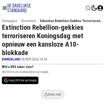
Startpagina
Binnenland
Extinction Rebellion-Gekkies Terroriseren
Extinction Rebellion-gekkies
Koningsdag Met Opnieuw Een Kansloze
A10-Blokkade
terroriseren Koningsdag met
opnieuw een kansloze A10-
blokkade
BINNENLAND
•
28 APR 2024, 10:30
Wilt u DDS vaker zien?
Stel DDS in als voorkeursbron op Google.
Voeg DDS toe op Google
Delen met