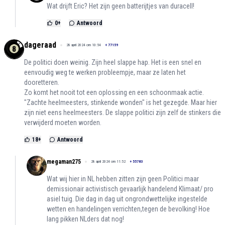
Wat drijft Eric? Het zijn geen batterijtjes van duracell!
0
+
Antwoord
dageraad
28 april 2024 om 10:54
+
77159
De politici doen weinig. Zijn heel slappe hap. Het is een snel en
eenvoudig weg te werken probleempje, maar ze laten het
dooretteren.
Zo komt het nooit tot een oplossing en een schoonmaak actie.
"Zachte heelmeesters, stinkende wonden" is het gezegde. Maar hier
zijn niet eens heelmeesters. De slappe politici zijn zelf de stinkers die
verwijderd moeten worden.
18
+
Antwoord
megaman275
28 april 2024 om 11:52
+
55783
Wat wij hier in NL hebben zitten zijn geen Politici maar
demissionair activistisch gevaarlijk handelend Klimaat/ pro
asiel tuig. Die dag in dag uit ongrondwettelijke ingestelde
wetten en handelingen verrichten,tegen de bevolking! Hoe
lang pikken NLders dat nog!