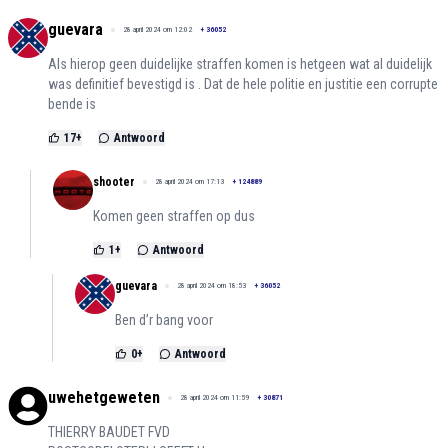
guevara
28 april 2024 om 12:02
+
36052
Als hierop geen duidelijke straffen komen is hetgeen wat al duidelijk
was definitief bevestigd is . Dat de hele politie en justitie een corrupte
bende is
17
+
Antwoord
shooter
28 april 2024 om 17:13
+
124889
Komen geen straffen op dus
1
+
Antwoord
guevara
28 april 2024 om 18:53
+
36052
Ben d’r bang voor
0
+
Antwoord
uwehetgeweten
28 april 2024 om 11:59
+
30871
THIERRY BAUDET FVD