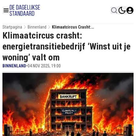
Startpagina
Binnenland
Klimaatcircus Crasht:
Klimaatcircus crasht:
Energietransitiebedrijf ‘Winst Uit Je
Woning’ Valt Om
energietransitiebedrijf ‘Winst uit je
woning’ valt om
BINNENLAND
•
04 NOV 2025, 19:00