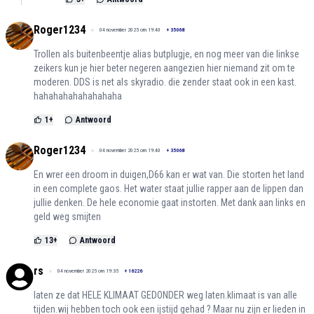
Roger1234
04 november 2025 om 19:40
+
35068
Trollen als buitenbeentje alias butplugje, en nog meer van die linkse
zeikers kun je hier beter negeren aangezien hier niemand zit om te
moderen. DDS is net als skyradio. die zender staat ook in een kast.
hahahahahahahahaha
1
+
Antwoord
Roger1234
04 november 2025 om 19:40
+
35068
En wrer een droom in duigen,D66 kan er wat van. Die storten het land
in een complete gaos. Het water staat jullie rapper aan de lippen dan
jullie denken. De hele economie gaat instorten. Met dank aan links en
geld weg smijten
13
+
Antwoord
rs
04 november 2025 om 19:35
+
16226
laten ze dat HELE KLIMAAT GEDONDER weg laten.klimaat is van alle
tijden.wij hebben toch ook een ijstijd gehad ? Maar nu zijn er lieden in