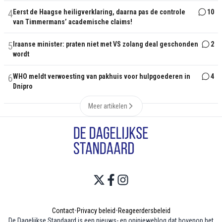
4
Eerst de Haagse heiligverklaring, daarna pas de controle
10
van Timmermans’ academische claims!
5
Iraanse minister: praten niet met VS zolang deal geschonden
2
wordt
6
WHO meldt verwoesting van pakhuis voor hulpgoederen in
4
Dnipro
Meer artikelen
Contact
•
Privacy beleid
•
Reageerdersbeleid
De Dagelijkse Standaard is een nieuws- en opinieweblog dat bovenop het