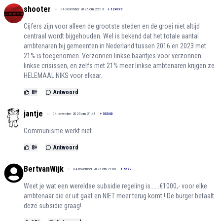
shooter
04 november 2025 om 22:03
+
124979
Cijfers zijn voor alleen de grootste steden en de groei niet altijd
centraal wordt bijgehouden. Wel is bekend dat het totale aantal
ambtenaren bij gemeenten in Nederland tussen 2016 en 2023 met
21% is toegenomen. Verzonnen linkse baantjes voor verzonnen
linkse crisissen, en zelfs met 21% meer linkse ambtenaren krijgen ze
HELEMAAL NIKS voor elkaar.
8
+
Antwoord
jantje
04 november 2025 om 21:48
+
33340
Communisme werkt niet.
8
+
Antwoord
BertvanWijk
04 november 2025 om 21:00
+
6572
Weet je wat een wereldse subsidie regeling is......€1000,- voor elke
ambtenaar die er uit gaat en NIET meer terug komt ! De burger betaalt
deze subsidie graag!