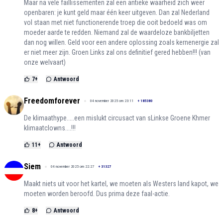
Maar na vele faillissementen zal een antieke waarheid zich weer
openbaren: je kunt geld maar één keer uitgeven. Dan zal Nederland
vol staan met niet functionerende troep die ooit bedoeld was om
moeder aarde te redden. Niemand zal de waardeloze bankbiljetten
dan nog willen. Geld voor een andere oplossing zoals kernenergie zal
er niet meer zijn. Groen Links zal ons definitief gered hebben!!! (van
onze welvaart)
7
+
Antwoord
Freedomforever
04 november 2025 om 23:11
+
185380
De klimaathype.....een mislukt circusact van sLinkse Groene Khmer
klimaatclowns....!!!
11
+
Antwoord
Siem
04 november 2025 om 22:27
+
31327
Maakt niets uit voor het kartel, we moeten als Westers land kapot, we
moeten worden beroofd. Dus prima deze faal-actie.
8
+
Antwoord