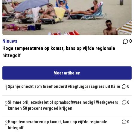
Nieuws
0
Hoge temperaturen op komst, kans op vijfde regionale
hittegolf
Meer artikelen
1
Spanje checkt zo'n tweehonderd vliegtuigpassagiers uit Italië
0
2
Slimme bril, exoskelet of spraaksoftware nodig? Werkgevers
0
kunnen 50 procent vergoed krijgen
3
Hoge temperaturen op komst, kans op vijfde regionale
0
hittegolf