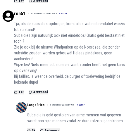
15
+
Antwoord
ron51
04 november 2025 om 20:03
+
32248
Tja, als de subsidies opdrogen, komt alles wat niet rendabel was/is
tot stilstand!
Subsidies zijn natuurlijk ook niet eindeloos! Gratis geld bestaat niet
toch!?
Zie je ook bij de nieuwe Windparken op de Noordzee, die zonder
subsidie zouden worden gebouwd! Helaas pindakaas, geen
aanbieders!
Wijze les! Niets meer subsidiëren, want zonder heeft het geen kans
op overleving!
Bij failliet, is weer de overheid, de burger of toelevering bedrijf de
bekende dupe!
14
+
Antwoord
LangeFries
05 november 2025 om 9:56
+
20007
Subsidie is geld gestolen van arme mensen wat gegeven
wordt aan rijke mensen zodat ze dure rotzooi gaan kopen.
3
+
Antwoord