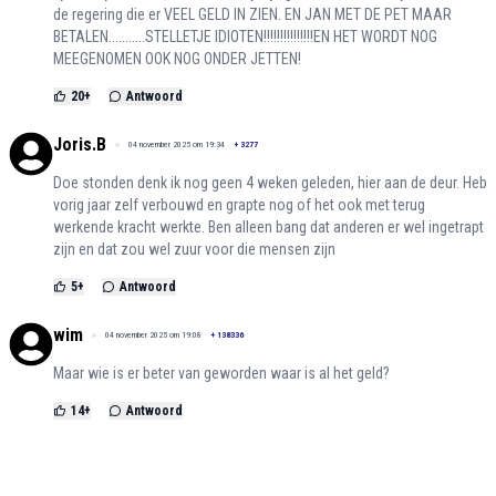
de regering die er VEEL GELD IN ZIEN. EN JAN MET DE PET MAAR
BETALEN...........STELLETJE IDIOTEN!!!!!!!!!!!!!!!EN HET WORDT NOG
MEEGENOMEN OOK NOG ONDER JETTEN!
20
+
Antwoord
Joris.B
04 november 2025 om 19:34
+
3277
Doe stonden denk ik nog geen 4 weken geleden, hier aan de deur. Heb
vorig jaar zelf verbouwd en grapte nog of het ook met terug
werkende kracht werkte. Ben alleen bang dat anderen er wel ingetrapt
zijn en dat zou wel zuur voor die mensen zijn
5
+
Antwoord
wim
04 november 2025 om 19:08
+
138336
Maar wie is er beter van geworden waar is al het geld?
14
+
Antwoord