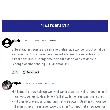
PLAATS REACTIE
plurk
05 november 2025 om 12:28
+
149440
Er bestaat niet zoiets als een energietransitie zonder grootschalige
kernenergie. Zon en wind worden volledig met kolencentrales in
elkaar geknutseld. Ik erger me ook altijd dood aan dat debiele
"energieweerbericht" bij RTL. Allemaal kul.
5
+
Antwoord
edjan
05 november 2025 om 00:28
+
105121
Het klimaatcircus zal nog wel veel vaker crashen. Het rendeert nl. niet
maar kost wél geld. Maar bij elk failliet zullen er een paar miljardjes
kwijt zijn. Begraven, verbrand, aan het wegrotten. Geeft niks hoor. Een
miljardje is niks meer tegenwoordig en je "schept" het er zó weer bij.