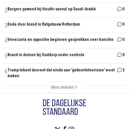
2
Burgers gewond bij Houthi-aanval op Saudi-Arabië
0
3
Dode door brand in flatgebouw Rotterdam
0
4
Venezuela en oppositie beginnen gesprekken over transitie
0
5
Brand in duinen bij Ouddorp onder controle
0
6
Trump tekent decreet dat einde aan 'geboortetoerisme' moet
2
maken
Meer artikelen