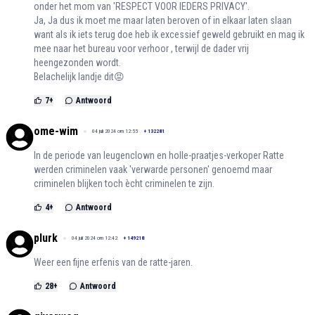
onder het mom van 'RESPECT VOOR IEDERS PRIVACY'.
Ja, Ja dus ik moet me maar laten beroven of in elkaar laten slaan
want als ik iets terug doe heb ik excessief geweld gebruikt en mag ik
mee naar het bureau voor verhoor , terwijl de dader vrij
heengezonden wordt.
Belachelijk landje dit😡
7
+
Antwoord
ome-wim
04 juli 2024 om 12:55
+
132281
In de periode van leugenclown en holle-praatjes-verkoper Ratte
werden criminelen vaak 'verwarde personen' genoemd maar
criminelen blijken toch ècht criminelen te zijn.
4
+
Antwoord
plurk
04 juli 2024 om 12:42
+
149218
Weer een fijne erfenis van de ratte-jaren.
28
+
Antwoord