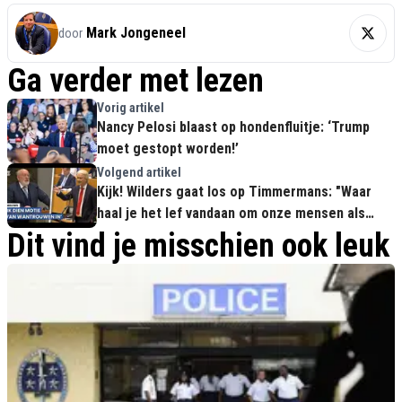
Mark Jongeneel
door
Ga verder met lezen
Vorig artikel
Nancy Pelosi blaast op hondenfluitje: ‘Trump
moet gestopt worden!’
Volgend artikel
Kijk! Wilders gaat los op Timmermans: "Waar
haal je het lef vandaan om onze mensen als
racist te bestempelen?!"
Dit vind je misschien ook leuk