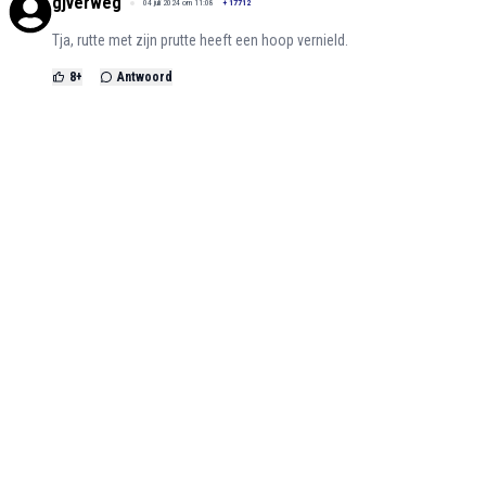
gjverweg
04 juli 2024 om 11:08
+
17712
Tja, rutte met zijn prutte heeft een hoop vernield.
8
+
Antwoord