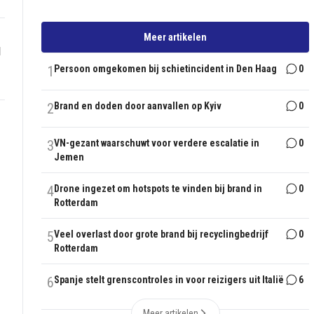
Meer artikelen
1
1
Persoon omgekomen bij schietincident in Den Haag
0
2
Brand en doden door aanvallen op Kyiv
0
3
VN-gezant waarschuwt voor verdere escalatie in
0
Jemen
4
Drone ingezet om hotspots te vinden bij brand in
0
Rotterdam
5
Veel overlast door grote brand bij recyclingbedrijf
0
Rotterdam
6
Spanje stelt grenscontroles in voor reizigers uit Italië
6
Meer artikelen