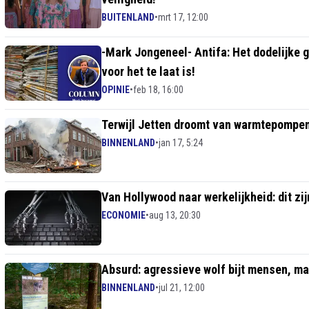
BUITENLAND
•
mrt 17, 12:00
-Mark Jongeneel- Antifa: Het dodelijke 
voor het te laat is!
OPINIE
•
feb 18, 16:00
Terwijl Jetten droomt van warmtepompen, 
BINNENLAND
•
jan 17, 5:24
Van Hollywood naar werkelijkheid: dit zij
ECONOMIE
•
aug 13, 20:30
Absurd: agressieve wolf bijt mensen, ma
BINNENLAND
•
jul 21, 12:00