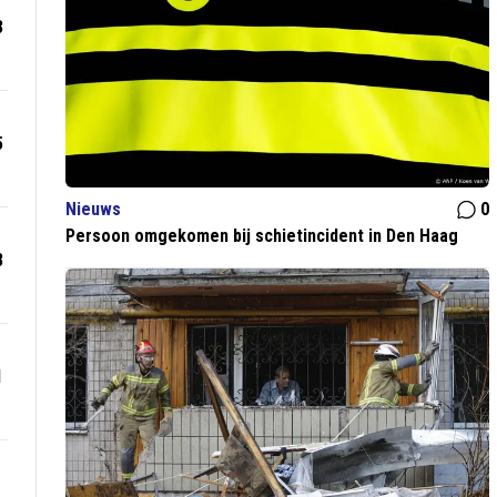
3
5
Nieuws
0
Persoon omgekomen bij schietincident in Den Haag
8
1