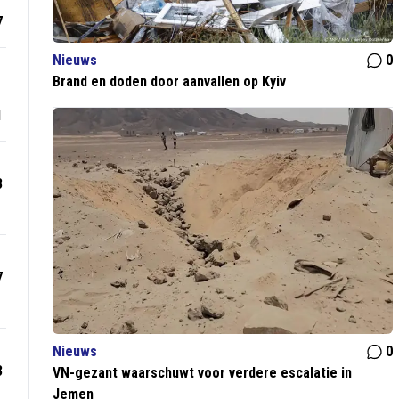
7
Nieuws
0
Brand en doden door aanvallen op Kyiv
1
3
7
Nieuws
0
3
VN-gezant waarschuwt voor verdere escalatie in
Jemen