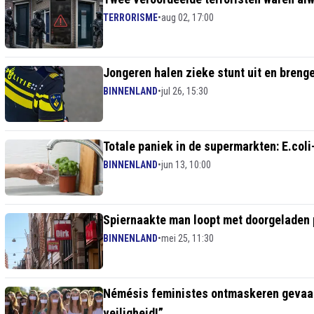
TERRORISME
•
aug 02, 17:00
Jongeren halen zieke stunt uit en breng
BINNENLAND
•
jul 26, 15:30
Totale paniek in de supermarkten: E.coli
BINNENLAND
•
jun 13, 10:00
Spiernaakte man loopt met doorgeladen p
BINNENLAND
•
mei 25, 11:30
Némésis feministes ontmaskeren gevaar 
veiligheid!”