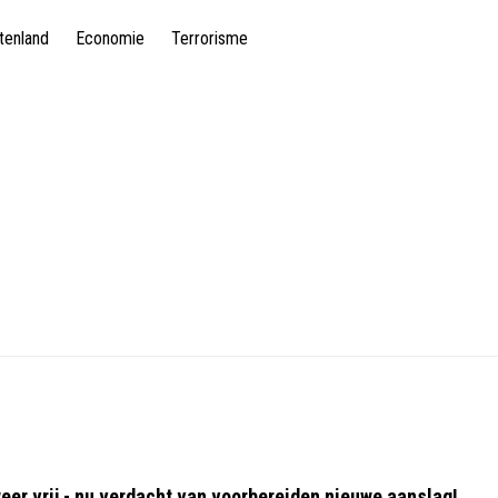
tenland
Economie
Terrorisme
eer vrij - nu verdacht van voorbereiden nieuwe aanslag!