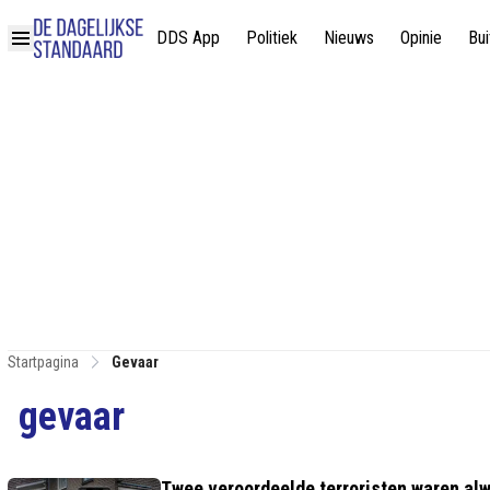
DDS App
Politiek
Nieuws
Opinie
Bui
Startpagina
Gevaar
gevaar
Twee veroordeelde terroristen waren alw