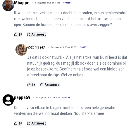
Mbappe
04 augustus 2025 om 11:45
+
93118
Ik weet het niet zeker, maar ik dacht dat honden, in hun geslachtsdrift,
ook weleens tegen het been van het baasje of het vrouwtje gaan
rijen. Kunnen de hondenbaasjes hier daar iets over zeggen?
1
+
Antwoord
652dhrcpk4
04 augustus 2025 om 16:59
+
16956
Ja dat is ook natuurlijk. Als je het artikel van Nu.nl leest is dat
natuurlijk gedrag, dus mag jij dit ook doen als de dominee bij
je op bezoek komt. Geef hem na afloop wel een biologisch
afbreekbaar doekje. Wel zo netjes
1
+
Antwoord
pappa59
04 augustus 2025 om 9:58
+
36167
Om dat voor elkaar te krijgen moet er eerst een hele generatie
verdwijnen die wel normaal denken. Nou sterkte ermee
6
+
Antwoord