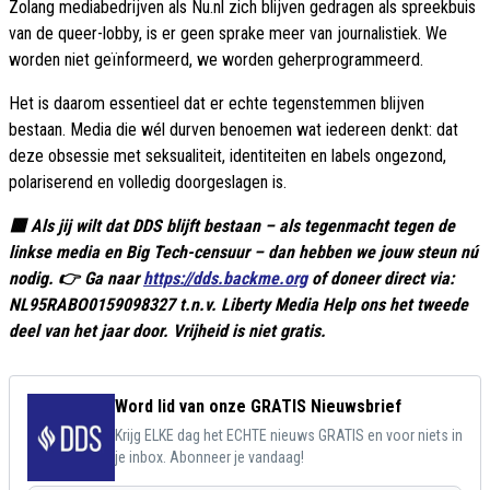
Zolang mediabedrijven als Nu.nl zich blijven gedragen als spreekbuis
van de queer-lobby, is er geen sprake meer van journalistiek. We
worden niet geïnformeerd, we worden geherprogrammeerd.
Het is daarom essentieel dat er echte tegenstemmen blijven
bestaan. Media die wél durven benoemen wat iedereen denkt: dat
deze obsessie met seksualiteit, identiteiten en labels ongezond,
polariserend en volledig doorgeslagen is.
🟥 Als jij wilt dat DDS blijft bestaan – als tegenmacht tegen de
linkse media en Big Tech-censuur – dan hebben we jouw steun nú
nodig. 👉 Ga naar
https://dds.backme.org
of doneer direct via:
NL95RABO0159098327 t.n.v. Liberty Media Help ons het tweede
deel van het jaar door. Vrijheid is niet gratis.
Word lid van onze GRATIS Nieuwsbrief
Krijg ELKE dag het ECHTE nieuws GRATIS en voor niets in
je inbox. Abonneer je vandaag!