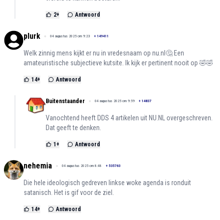
2
+
Antwoord
plurk
04 augustus 2025 om 9:23
+
149411
Welk zinnig mens kijkt er nu in vredesnaam op nu.nl🤔 Een
amateuristische subjectieve kutsite. Ik kijk er pertinent nooit op 🤣🤣
14
+
Antwoord
Buitenstaander
04 augustus 2025 om 9:59
+
14837
Vanochtend heeft DDS 4 artikelen uit NU.NL overgeschreven.
Dat geeft te denken.
1
+
Antwoord
nehemia
04 augustus 2025 om 8:48
+
535763
Die hele ideologisch gedreven linkse woke agenda is ronduit
satanisch. Het is gif voor de ziel.
14
+
Antwoord