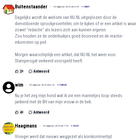
Buitenstaander
04 augustus 2025 om 8:44
+
14837
Dagelijks wordt de website van NU.NL uitgeplozen door de
dienstdoende sprookjesverteller, om te kijken of er een artikel is waar
zowel "redactie" als lezers zich aan kunnen ergeren.
Zou houden ze de onderbuikjes goed doorvoed en de reactie-
inkomsten op peil.
.
Morgen waarschijnlijk een artikel, dat NU.NL het weer voor
Stampersgat verkeerd voorspeld heeft.
2
+
Antwoord
wim
04 augustus 2025 om 8:32
+
138326
Nu je het zeg mijn hond wat ik zie een mannetjes loop steeds
jankend met de BH van mijn vrouw in de bek.
4
+
Antwoord
Haagmans
04 augustus 2025 om 7:55
+
29237
Vroeger werd dat nieuws weggezet als komkommertijd.