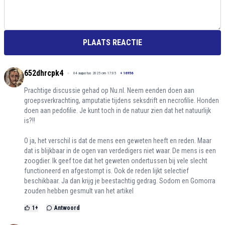
PLAATS REACTIE
652dhrcpk4
04 augustus 2025 om 17:05
+
16956
Prachtige discussie gehad op Nu.nl. Neem eenden doen aan
groepsverkrachting, amputatie tijdens seksdrift en necrofilie. Honden
doen aan pedofilie. Je kunt toch in de natuur zien dat het natuurlijk
is?!!
O ja, het verschil is dat de mens een geweten heeft en reden. Maar
dat is blijkbaar in de ogen van verdedigers niet waar. De mens is een
zoogdier. Ik geef toe dat het geweten ondertussen bij vele slecht
functioneerd en afgestompt is. Ook de reden lijkt selectief
beschikbaar. Ja dan krijg je beestachtig gedrag. Sodom en Gomorra
zouden hebben gesmult van het artikel
1
+
Antwoord