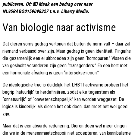
publiceren. Of: 💶 Maak een bedrag over naar
NL95RABO0159098327 t.n.v. Liberty Media.
Van biologie naar activisme
Dat dieren soms gedrag vertonen dat buiten de norm valt – daar zal
niemand verbaasd over zijn. Maar gedrag is geen identiteit. Pinguïns
die gezamenlijk een ei uitbroeden zijn geen “homoparen.” Vissen die
van geslacht veranderen zijn geen “transgenders.” En een hert met
een hormonale afwijking is geen “intersekse-icoon.”
De ideologische truc is duidelijk: het LHBTI-activisme probeert het
begrip ‘natuurlijk’ te herdefiniëren, zodat elke tegenstem als
“onnatuurlijk” of “onwetenschappelijk” kan worden weggezet. De
logica is kinderlijk: als dieren het ook doen, dan moet het wel goed
zijn.
Maar dat is een absurde redenering. Dieren doen wel meer dingen
die we in de mensenmaatschappij niet accepteren: van kannibalisme