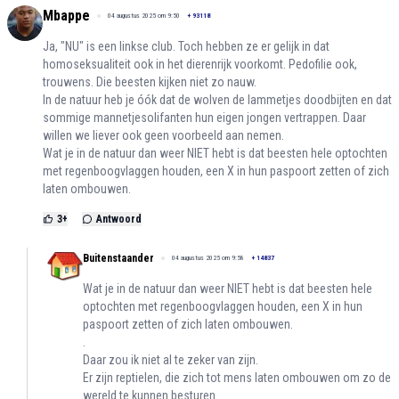
Mbappe
04 augustus 2025 om 9:50
+
93118
Ja, "NU" is een linkse club. Toch hebben ze er gelijk in dat
homoseksualiteit ook in het dierenrijk voorkomt. Pedofilie ook,
trouwens. Die beesten kijken niet zo nauw.
In de natuur heb je óók dat de wolven de lammetjes doodbijten en dat
sommige mannetjesolifanten hun eigen jongen vertrappen. Daar
willen we liever ook geen voorbeeld aan nemen.
Wat je in de natuur dan weer NIET hebt is dat beesten hele optochten
met regenboogvlaggen houden, een X in hun paspoort zetten of zich
laten ombouwen.
3
+
Antwoord
Buitenstaander
04 augustus 2025 om 9:58
+
14837
Wat je in de natuur dan weer NIET hebt is dat beesten hele
optochten met regenboogvlaggen houden, een X in hun
paspoort zetten of zich laten ombouwen.
.
Daar zou ik niet al te zeker van zijn.
Er zijn reptielen, die zich tot mens laten ombouwen om zo de
wereld te kunnen besturen.