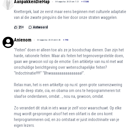
AanpakkenDieHap
04 augustus 2025 om 7:21
+
17283
Knettergek, laat ze eerst maar eens beginnen met culturele adaptatie
van al die zwarte pinguïns die hier door onze straten waggelen.
21
+
Antwoord
Anienom
04 augustus 2025 om 6:36
+
790
"Feiten" doen er alleen toe als ze je boodschap dienen. Dan zijn het
harde, rationele feiten. Maar als feiten het tegenovergestelde doen,
gaan we gewoon vol op de emotie. Een artikletje van nu.nl met wat
onschuldige berichtgeving over wetenschapelijke feiten?
"Indoctrinatie!!!!!" "Bhwaaaaaaaaaaaaaaa!".
Relax man, het is een artikeltje op nu.nl. geen grote samenzwering
van de deep state, cia, en obama om ons te herpogrammeren tot
slaafse onderdanen, omdat..., nou na, gewoon, omdat.
Zo verandert dit stuk in iets waar je zelf voor waarschuwt. Op elke
mug wordt gesprongen alsof het een olifant is die ons komt
herprogrammeren oid, en zo ontstaat er juist indoctrinaite van je
eigen lezers.