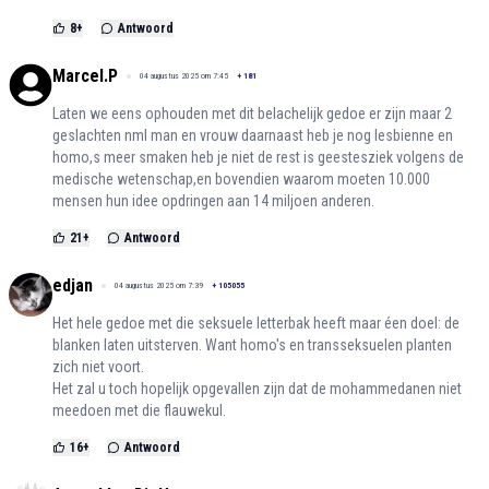
8
+
Antwoord
Marcel.P
04 augustus 2025 om 7:45
+
181
Laten we eens ophouden met dit belachelijk gedoe er zijn maar 2
geslachten nml man en vrouw daarnaast heb je nog lesbienne en
homo,s meer smaken heb je niet de rest is geestesziek volgens de
medische wetenschap,en bovendien waarom moeten 10.000
mensen hun idee opdringen aan 14 miljoen anderen.
21
+
Antwoord
edjan
04 augustus 2025 om 7:39
+
105055
Het hele gedoe met die seksuele letterbak heeft maar éen doel: de
blanken laten uitsterven. Want homo's en transseksuelen planten
zich niet voort.
Het zal u toch hopelijk opgevallen zijn dat de mohammedanen niet
meedoen met die flauwekul.
16
+
Antwoord