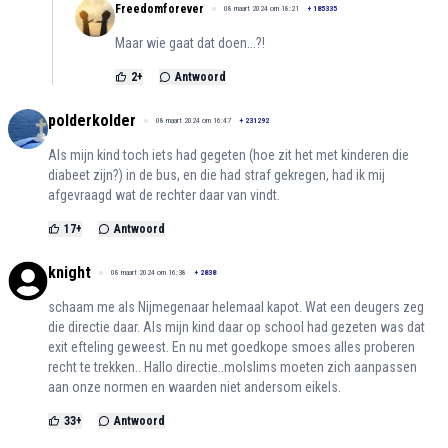
Freedomforever
08 maart 2024 om 18:21
+
185335
Maar wie gaat dat doen...?!
2
+
Antwoord
polderkolder
08 maart 2024 om 16:47
+
231292
Als mijn kind toch iets had gegeten (hoe zit het met kinderen die
diabeet zijn?) in de bus, en die had straf gekregen, had ik mij
afgevraagd wat de rechter daar van vindt.
17
+
Antwoord
knight
08 maart 2024 om 16:38
+
2838
schaam me als Nijmegenaar helemaal kapot. Wat een deugers zeg
die directie daar. Als mijn kind daar op school had gezeten was dat
exit efteling geweest. En nu met goedkope smoes alles proberen
recht te trekken.. Hallo directie..molslims moeten zich aanpassen
aan onze normen en waarden niet andersom eikels.
33
+
Antwoord