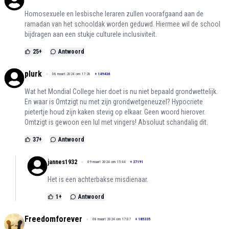
Homosexuele en lesbische leraren zullen voorafgaand aan de
ramadan van het schooldak worden geduwd. Hiermee wil de school
bijdragen aan een stukje culturele inclusiviteit.
25
+
Antwoord
plurk
08 maart 2024 om 17:28
+
149436
Wat het Mondial College hier doet is nu niet bepaald grondwettelijk.
En waar is Omtzigt nu met zijn grondwetgeneuzel? Hypocriete
pietertje houd zijn kaken stevig op elkaar. Geen woord hierover.
Omtzigt is gewoon een lul met vingers! Absoluut schandalig dit.
37
+
Antwoord
jannes1932
09 maart 2024 om 15:44
+
27191
Het is een achterbakse misdienaar.
1
+
Antwoord
Freedomforever
08 maart 2024 om 17:07
+
185335