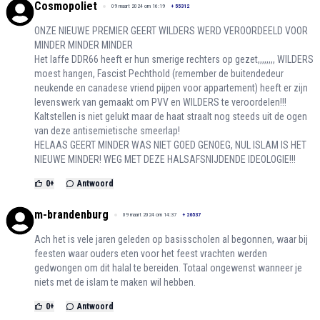
Cosmopoliet
09 maart 2024 om 16:19
+
55312
ONZE NIEUWE PREMIER GEERT WILDERS WERD VEROORDEELD VOOR
MINDER MINDER MINDER
Het laffe DDR66 heeft er hun smerige rechters op gezet,,,,,,,, WILDERS
moest hangen, Fascist Pechthold (remember de buitendedeur
neukende en canadese vriend pijpen voor appartement) heeft er zijn
levenswerk van gemaakt om PVV en WILDERS te veroordelen!!!
Kaltstellen is niet gelukt maar de haat straalt nog steeds uit de ogen
van deze antisemietische smeerlap!
HELAAS GEERT MINDER WAS NIET GOED GENOEG, NUL ISLAM IS HET
NIEUWE MINDER! WEG MET DEZE HALSAFSNIJDENDE IDEOLOGIE!!!
0
+
Antwoord
m-brandenburg
09 maart 2024 om 14:37
+
26537
Ach het is vele jaren geleden op basisscholen al begonnen, waar bij
feesten waar ouders eten voor het feest vrachten werden
gedwongen om dit halal te bereiden. Totaal ongewenst wanneer je
niets met de islam te maken wil hebben.
0
+
Antwoord