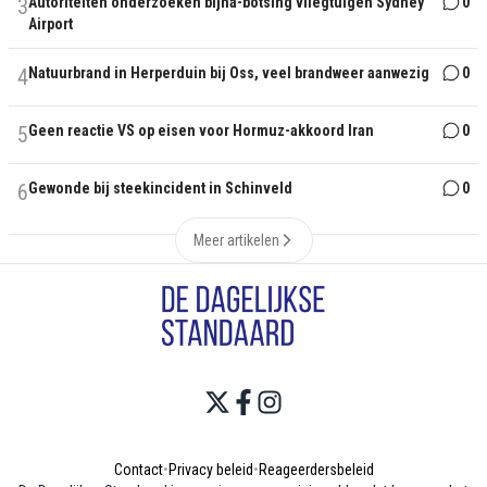
3
Autoriteiten onderzoeken bijna-botsing vliegtuigen Sydney
0
Airport
4
Natuurbrand in Herperduin bij Oss, veel brandweer aanwezig
0
5
Geen reactie VS op eisen voor Hormuz-akkoord Iran
0
6
Gewonde bij steekincident in Schinveld
0
Meer artikelen
Contact
•
Privacy beleid
•
Reageerdersbeleid