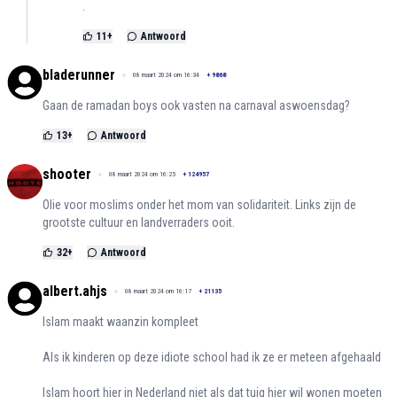
.
11
+
Antwoord
bladerunner
08 maart 2024 om 16:34
+
9868
Gaan de ramadan boys ook vasten na carnaval aswoensdag?
13
+
Antwoord
shooter
08 maart 2024 om 16:25
+
124957
Olie voor moslims onder het mom van solidariteit. Links zijn de
grootste cultuur en landverraders ooit.
32
+
Antwoord
albert.ahjs
08 maart 2024 om 16:17
+
21135
Islam maakt waanzin kompleet
Als ik kinderen op deze idiote school had ik ze er meteen afgehaald
Islam hoort hier in Nederland niet als dat tuig hier wil wonen moeten