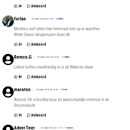
4
+
Antwoord
forlan
08 maart 2024 om 21:38
+
35852
Moslims zelf zitten hier helemaal niet op te wachten.
White Savior deugneuzen doen dit.
6
+
Antwoord
Remco.G
08 maart 2024 om 19:54
+
13865
Linkse hufters hardhandig er is uit flikkeren, klaar
8
+
Antwoord
maraton
08 maart 2024 om 18:20
+
3198
Absurd. Dit schoolbestuur zit waarschijnlijk continue in de
Droomvlucht.
9
+
Antwoord
AdverTeer
08 maart 2024 om 17:37
+
34424