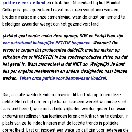
politieke correctheid
en oikofobie. Dit incident bij het Mondial
College is geen geïsoleerd geval, maar een symptoom van een
bredere malaise in onze samenleving, waar de angst om iemand te
beledigen zwaarder weegt dan het gezond verstand.
(Artikel gaat verder onder deze oproep) DDS en EerlijkEten zijn
een ontzettend belangrijke PETITIE begonnen
. Waarom? Om
ervoor te zorgen dat producenten duidelijk moeten maken op
etiketten dat er INSECTEN in hun voedselproducten zitten als dat
het geval is. Want momenteel is dat NIET zo. Walgelijk! Je kunt
dus per ongeluk meelwormen en andere viezigheden naar binnen
werken.
Teken onze petitie voor Betrouwbaar Voedsel
.
Dus, aan alle weldenkende mensen in dit land, sta op tegen deze
gekte. Het is tijd om terug te keren naar een wereld waarin gezond
verstand heerst, waar individuele vrijheden worden geëerd en waar
onderwijsinstellingen hun leerlingen leren om kritisch na te denken, in
plaats van ze te indoctrineren met de laatste trends in politieke
correctheid. Laat dit incident een wake-up call zijn voor iedereen die