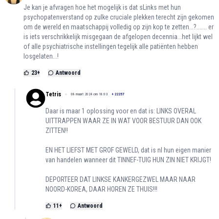
Je kan je afvragen hoe het mogelijk is dat sLinks met hun
psychopatenverstand op zulke cruciale plekken terecht zijn gekomen
om de wereld en maatschappij volledig op zijn kop te zetten...?....... er
is iets verschrikkelijk misgegaan de afgelopen decennia...het lijkt wel
of alle psychiatrische instellingen tegelijk alle patiënten hebben
losgelaten...!
23
+
Antwoord
Tetris
08 maart 2024 om 18:03
+
22257
Daar is maar 1 oplossing voor en dat is: LINKS OVERAL
UITTRAPPEN WAAR ZE IN WAT VOOR BESTUUR DAN OOK
ZITTEN!!
EN HET LIEFST MET GROF GEWELD, dat is nl hun eigen manier
van handelen wanneer dit TINNEF-TUIG HUN ZIN NIET KRIJGT!
DEPORTEER DAT LINKSE KANKERGEZWEL MAAR NAAR
NOORD-KOREA, DAAR HOREN ZE THUIS!!!
11
+
Antwoord