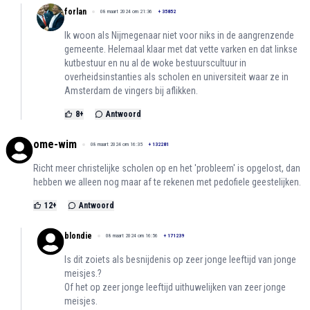
forlan
08 maart 2024 om 21:36
+
35852
Ik woon als Nijmegenaar niet voor niks in de aangrenzende
gemeente. Helemaal klaar met dat vette varken en dat linkse
kutbestuur en nu al de woke bestuurscultuur in
overheidsinstanties als scholen en universiteit waar ze in
Amsterdam de vingers bij aflikken.
8
+
Antwoord
ome-wim
08 maart 2024 om 16:35
+
132281
Richt meer christelijke scholen op en het 'probleem' is opgelost, dan
hebben we alleen nog maar af te rekenen met pedofiele geestelijken.
12
+
Antwoord
blondie
08 maart 2024 om 16:56
+
171239
Is dit zoiets als besnijdenis op zeer jonge leeftijd van jonge
meisjes.?
Of het op zeer jonge leeftijd uithuwelijken van zeer jonge
meisjes.