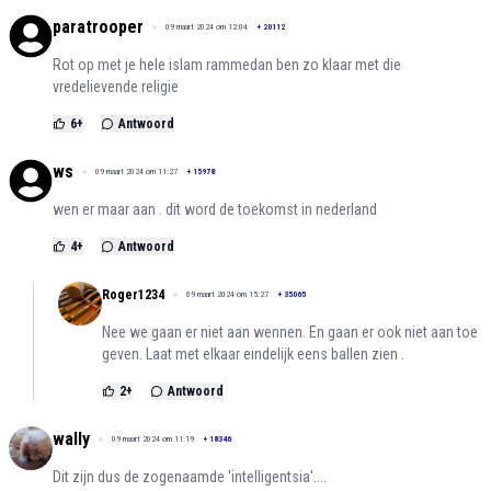
paratrooper
09 maart 2024 om 12:04
+
20112
Rot op met je hele islam rammedan ben zo klaar met die
vredelievende religie
6
+
Antwoord
ws
09 maart 2024 om 11:27
+
15978
wen er maar aan . dit word de toekomst in nederland
4
+
Antwoord
Roger1234
09 maart 2024 om 15:27
+
35065
Nee we gaan er niet aan wennen. En gaan er ook niet aan toe
geven. Laat met elkaar eindelijk eens ballen zien .
2
+
Antwoord
wally
09 maart 2024 om 11:19
+
18346
Dit zijn dus de zogenaamde 'intelligentsia'....