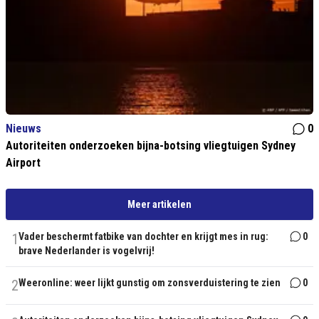
Nieuws
0
Autoriteiten onderzoeken bijna-botsing vliegtuigen Sydney
Airport
Meer artikelen
1
Vader beschermt fatbike van dochter en krijgt mes in rug:
0
brave Nederlander is vogelvrij!
2
Weeronline: weer lijkt gunstig om zonsverduistering te zien
0