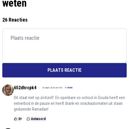
weten
26 Reacties
PLAATS REACTIE
652dhrcpk4
10 maart 2024 om 9:04
+
16956
Dit staat niet op zichzelf. En openbare vo-school in Gouda heeft een
eetverbod in de pauze en heeft drank-en snackautomaten uit staan
gedurende Ramadan!
0
+
Antwoord