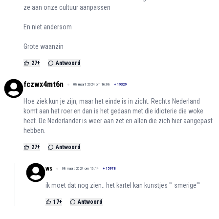
ze aan onze cultuur aanpassen
En niet andersom
Grote waanzin
27
+
Antwoord
fczwx4mt6n
08 maart 2024 om 16:06
+
19329
Hoe ziek kun je zijn, maar het einde is in zicht. Rechts Nederland
komt aan het roer en dan is het gedaan met die idioterie die woke
heet. De Nederlander is weer aan zet en allen die zich hier aangepast
hebben.
27
+
Antwoord
ws
08 maart 2024 om 16:14
+
15978
ik moet dat nog zien.. het kartel kan kunstjes "' smerige"'
17
+
Antwoord