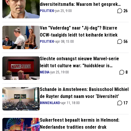
diversiteitsmafia: Waarom het gesprek
tussen Jetten en Baldewsingh op felle
26
POLITIEK
•
jun 25, 9:00
kritiek stuit
Van "Vaderdag" naar "Jij-dag"? Bizarre
OCW-taalgids leidt tot keiharde kritiek
56
POLITIEK
•
apr 08, 15:00
Slechte ontvangst nieuwe Marvel-serie
leidt tot culture war: "huidskleur is
irrelevant!"
8
MEDIA
•
jun 25, 19:00
Schande in Amstelveen: Basisschool Michiel
de Ruyter dumpt naam voor ‘Diversiteit’
17
BINNENLAND
•
apr 11, 18:00
Suikerfeest bepaalt kermis in Helmond:
Nederlandse tradities onder druk