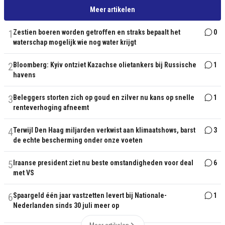
Meer artikelen
1
Zestien boeren worden getroffen en straks bepaalt het
0
waterschap mogelijk wie nog water krijgt
2
Bloomberg: Kyiv ontziet Kazachse olietankers bij Russische
1
havens
3
Beleggers storten zich op goud en zilver nu kans op snelle
1
renteverhoging afneemt
4
Terwijl Den Haag miljarden verkwist aan klimaatshows, barst
3
de echte bescherming onder onze voeten
5
Iraanse president ziet nu beste omstandigheden voor deal
6
met VS
6
Spaargeld één jaar vastzetten levert bij Nationale-
1
Nederlanden sinds 30 juli meer op