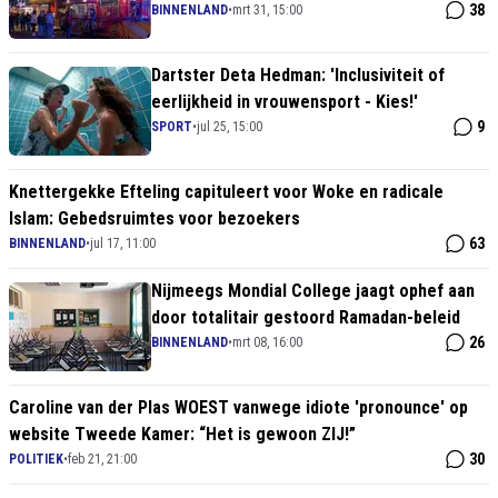
38
BINNENLAND
•
mrt 31, 15:00
Dartster Deta Hedman: 'Inclusiviteit of
eerlijkheid in vrouwensport - Kies!'
9
SPORT
•
jul 25, 15:00
Knettergekke Efteling capituleert voor Woke en radicale
Islam: Gebedsruimtes voor bezoekers
63
BINNENLAND
•
jul 17, 11:00
Nijmeegs Mondial College jaagt ophef aan
door totalitair gestoord Ramadan-beleid
26
BINNENLAND
•
mrt 08, 16:00
Caroline van der Plas WOEST vanwege idiote 'pronounce' op
website Tweede Kamer: “Het is gewoon ZIJ!”
30
POLITIEK
•
feb 21, 21:00