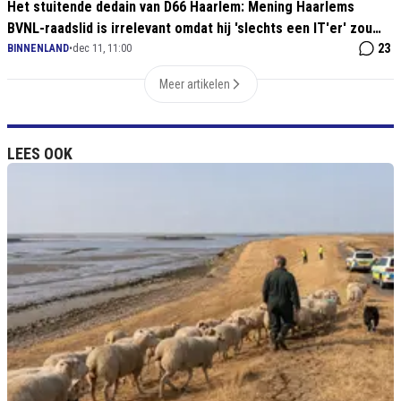
Het stuitende dedain van D66 Haarlem: Mening Haarlems
BVNL-raadslid is irrelevant omdat hij 'slechts een IT'er' zou
zijn
23
BINNENLAND
•
dec 11, 11:00
Meer artikelen
LEES OOK