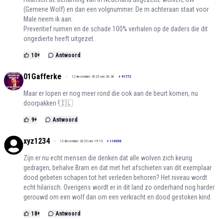
(Gemene Wolf) en dan een volgnummer. De m achteraan staat voor
Male neem ik aan.
Preventief ruimen en de schade 100% verhalen op de daders die dit
ongedierte heeft uitgezet.
10
+
Antwoord
01Gafferke
12 december 2025 om 20:36
+
91772
Maar er lopen er nog meer rond die ook aan de beurt komen, nu
doorpakken !🇮🇱
9
+
Antwoord
xyz1234
12 december 2025 om 19:13
+
116350
Zijn er nu echt mensen die denken dat alle wolven zich keurig
gedragen, behalve Bram en dat met het afschieten van dit exemplaar
dood gebeten schapen tot het verleden behoren? Het niveau wordt
echt hilarisch. Overigens wordt er in dit land zo onderhand nog harder
gerouwd om een wolf dan om een verkracht en dood gestoken kind.
18
+
Antwoord