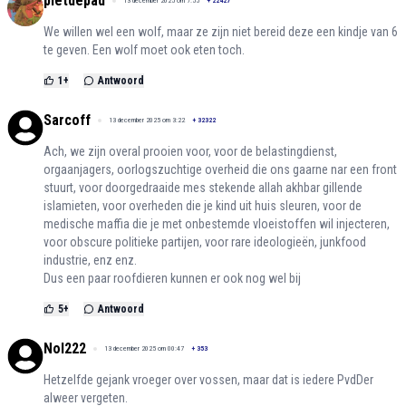
pietdepad
13 december 2025 om 7:55
+
22427
We willen wel een wolf, maar ze zijn niet bereid deze een kindje van 6
te geven. Een wolf moet ook eten toch.
1
+
Antwoord
Sarcoff
13 december 2025 om 3:22
+
32322
Ach, we zijn overal prooien voor, voor de belastingdienst,
orgaanjagers, oorlogszuchtige overheid die ons gaarne nar een front
stuurt, voor doorgedraaide mes stekende allah akhbar gillende
islamieten, voor overheden die je kind uit huis sleuren, voor de
medische maffia die je met onbestemde vloeistoffen wil injecteren,
voor obscure politieke partijen, voor rare ideologieën, junkfood
industrie, enz enz.
Dus een paar roofdieren kunnen er ook nog wel bij
5
+
Antwoord
Nol222
13 december 2025 om 00:47
+
353
Hetzelfde gejank vroeger over vossen, maar dat is iedere PvdDer
alweer vergeten.