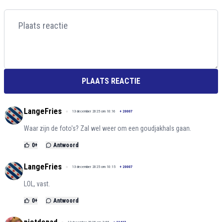
PLAATS REACTIE
LangeFries
13 december 2025 om 10:16
+
20007
Waar zijn de foto's? Zal wel weer om een goudjakhals gaan.
0
+
Antwoord
LangeFries
13 december 2025 om 10:15
+
20007
LOL, vast.
0
+
Antwoord