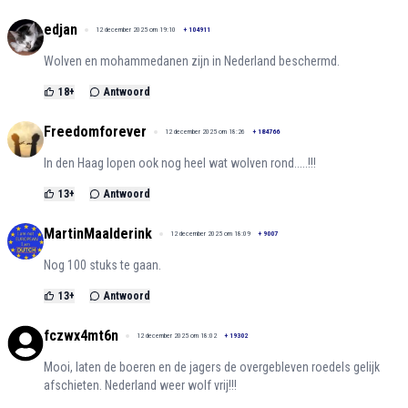
edjan
12 december 2025 om 19:10
+
104911
Wolven en mohammedanen zijn in Nederland beschermd.
18
+
Antwoord
Freedomforever
12 december 2025 om 18:26
+
184766
In den Haag lopen ook nog heel wat wolven rond.....!!!
13
+
Antwoord
MartinMaalderink
12 december 2025 om 18:09
+
9007
Nog 100 stuks te gaan.
13
+
Antwoord
fczwx4mt6n
12 december 2025 om 18:02
+
19302
Mooi, laten de boeren en de jagers de overgebleven roedels gelijk
afschieten. Nederland weer wolf vrij!!!