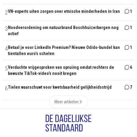
2
VN-experts uiten zorgen over etnische minderheden in Iran
1
3
Noodverordening om natuurbrand Boschhuizerbergen nog
1
actief
4
Betaal je voor LinkedIn Premium? Nieuwe Odido-bundel kan
1
tientallen euro’s schelen
5
Verdachte vrijgesproken van opruiing omdat rechters de
6
bewuste TikTok-video’s nooit kregen
6
Tielen waarschuwt voor kwetsbaarheid gelijkheidsstrijd
7
Meer artikelen