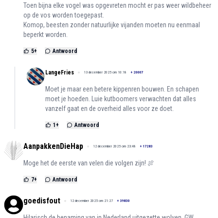
Toen bijna elke vogel was opgevreten mocht er pas weer wildbeheer
op de vos worden toegepast.
Komop, beesten zonder natuurlijke vijanden moeten nu eenmaal
beperkt worden.
5
+
Antwoord
LangeFries
13 december 2025 om 10:18
+
20007
Moet je maar een betere kippenren bouwen. En schapen
moet je hoeden. Luie kutboomers verwachten dat alles
vanzelf gaat en de overheid alles voor ze doet.
1
+
Antwoord
AanpakkenDieHap
12 december 2025 om 23:48
+
17283
Moge het de eerste van velen die volgen zijn! 🍖
7
+
Antwoord
goedisfout
12 december 2025 om 21:27
+
39830
Hilarisch de benaming van in Nederland uitgezette wolven, GW