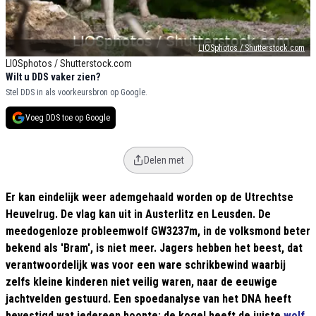
LIOSphotos / Shutterstock.com
LIOSphotos / Shutterstock.com
Wilt u DDS vaker zien?
Stel DDS in als voorkeursbron op Google.
Voeg DDS toe op Google
Delen met
Er kan eindelijk weer ademgehaald worden op de Utrechtse
Heuvelrug. De vlag kan uit in Austerlitz en Leusden. De
meedogenloze probleemwolf GW3237m, in de volksmond beter
bekend als 'Bram', is niet meer. Jagers hebben het beest, dat
verantwoordelijk was voor een ware schrikbewind waarbij
zelfs kleine kinderen niet veilig waren, naar de eeuwige
jachtvelden gestuurd. Een spoedanalyse van het DNA heeft
bevestigd wat iedereen hoopte: de kogel heeft de juiste
wolf