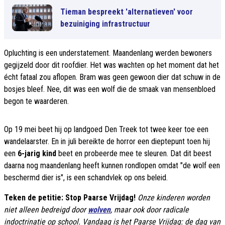
Tieman bespreekt 'alternatieven' voor
bezuiniging infrastructuur
Opluchting is een understatement. Maandenlang werden bewoners
gegijzeld door dit roofdier. Het was wachten op het moment dat het
écht fataal zou aflopen. Bram was geen gewoon dier dat schuw in de
bosjes bleef. Nee, dit was een wolf die de smaak van mensenbloed
begon te waarderen.
Op 19 mei beet hij op landgoed Den Treek tot twee keer toe een
wandelaarster. En in juli bereikte de horror een dieptepunt toen hij
een
6-jarig kind
beet en probeerde mee te sleuren. Dat dit beest
daarna nog maandenlang heeft kunnen rondlopen omdat "de wolf een
beschermd dier is", is een schandvlek op ons beleid.
Teken de petitie: Stop Paarse Vrijdag!
Onze kinderen worden
niet alleen bedreigd door
wolven
, maar ook door radicale
indoctrinatie op school. Vandaag is het Paarse Vrijdag: de dag van