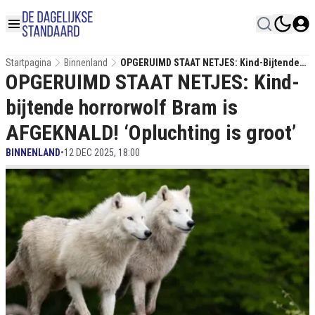
Startpagina
Binnenland
OPGERUIMD STAAT NETJES: Kind-Bijtende
OPGERUIMD STAAT NETJES: Kind-
Horrorwolf Bram Is AFGEKNALD! ‘Opluchting
Is Groot’
bijtende horrorwolf Bram is
AFGEKNALD! ‘Opluchting is groot’
BINNENLAND
•
12 DEC 2025, 18:00