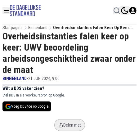
Startpagina
Binnenland
Overheidsinstanties Falen Keer Op Keer:
Overheidsinstanties falen keer op
UWV Beoordeling Arbeidsongeschiktheid
Zwaar Onder De Maat
keer: UWV beoordeling
arbeidsongeschiktheid zwaar onder
de maat
BINNENLAND
•
21 JUN 2024, 9:00
Wilt u DDS vaker zien?
Stel DDS in als voorkeursbron op Google.
Voeg DDS toe op Google
Delen met