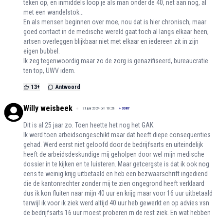
teken op, en inmiddels loop je als man onder de 40, net aan nog, al
met een wandelstok...
En als mensen beginnen over moe, nou dat is hier chronisch, maar
goed contact in de medische wereld gaat toch al langs elkaar heen,
artsen overleggen blijkbaar niet met elkaar en iedereen zit in zijn
eigen bubbel.
Ik zeg tegenwoordig maar zo de zorg is genazifiseerd, bureaucratie
ten top, UWV idem.
13
+
Antwoord
Willy weisbeek
21 juni 2024 om 10:28
+
3387
Dit is al 25 jaar zo. Toen heette het nog het GAK.
Ik werd toen arbeidsongeschikt maar dat heeft diepe consequenties
gehad. Werd eerst niet geloofd door de bedrijfsarts en uiteindelijk
heeft de arbeidsdeskundige mij geholpen door wel mijn medische
dossier in te kijken en te luisteren. Maar getcergste is dat ik ook nog
eens te weinig krijg uitbetaald en heb een bezwaarschrift ingediend
die de kantonrechter zonder mij te zien ongegrond heeft verklaard
dus ik kon fluiten naar mijn 40 uur en krijg maar voor 16 uur uitbetaald
terwijl ik voor ik ziek werd altijd 40 uur heb gewerkt en op advies vsn
de bedrijfsarts 16 uur moest proberen rn de rest ziek. En wat hebben