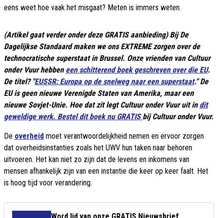
eens weet hoe vaak het misgaat? Meten is immers weten.
(Artikel gaat verder onder deze GRATIS aanbieding) Bij De
Dagelijkse Standaard maken we ons EXTREME zorgen over de
technocratische superstaat in Brussel. Onze vrienden van Cultuur
onder Vuur hebben
een schitterend boek geschreven over die EU
.
De titel? "
EUSSR: Europa op de snelweg naar een superstaat
." De
EU is geen nieuwe Verenigde Staten van Amerika, maar een
nieuwe Sovjet-Unie. Hoe dat zit legt Cultuur onder Vuur uit in
dit
geweldige werk. Bestel dit boek nu GRATIS
bij Cultuur onder Vuur.
De
overheid
moet verantwoordelijkheid nemen en ervoor zorgen
dat overheidsinstanties zoals het UWV hun taken naar behoren
uitvoeren. Het kan niet zo zijn dat de levens en inkomens van
mensen afhankelijk zijn van een instantie die keer op keer faalt. Het
is hoog tijd voor verandering.
Word lid van onze GRATIS Nieuwsbrief