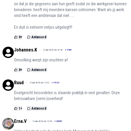
ze dat je die gegevens aan hun geeft zodat ze die werkgever kunnen
benaderen. heeft mij meerdere kansen ontnomen. Want als jij werk
vind heeft een ambtenaar dat niet .....
En duit is extreem netjes uitgelegt!!!
0
+
Antwoord
Johannes.K
21 juni 2024 om 18:54
+
7789
Omvolking werpt zijn vruchten af .
0
+
Antwoord
Ruud
21 juni 2024 om 17:02
+
19123
Doelgericht beoordelen is staande praktijk in veel gevallen. Onze
betrouwbare (semi-)overheid!
1
+
Antwoord
Erna.V
21 juni 2024 om 12:49
+
36967