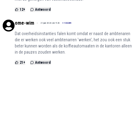
12
+
Antwoord
ome-wim
21 juni 2024 om 9:26
+
132281
Dat overheidsinstanties falen komt omdat er naast de ambtenaren
die er werken ook veel ambtenarren 'werken', het zou ook een stuk
beter kunnen worden als de koffieautomaaten in de kantoren alleen
in de pauzes zouden werken.
21
+
Antwoord