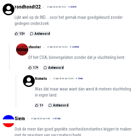
rondhondt22
21 juni 2024 om 9:42
+
32476
Lijkt wel op de IND.....voor het gemak maar goedgekeurd zonder
gedegen onderzoek
15
+
Antwoord
shooter
21 juni 2024 om 10:04
+
124900
Of het COA, binnengelaten zonder dat je vluchteling bent.
17
+
Antwoord
Itsmeto
21 juni 2024 om 22:44
+
1066
Was dat maar waar want dan werd ik meteen vluchteling
in eigen land.
1
+
Antwoord
Siem
21 juni 2024 om 9:40
+
31183
Ook de meer dan goed geprikte overheidsinstanties krijgen te maken
met de gevolgen van vaccinatieschade.