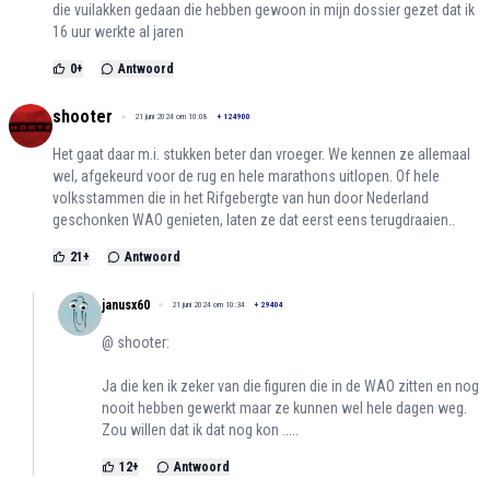
die vuilakken gedaan die hebben gewoon in mijn dossier gezet dat ik
16 uur werkte al jaren
0
+
Antwoord
shooter
21 juni 2024 om 10:08
+
124900
Het gaat daar m.i. stukken beter dan vroeger. We kennen ze allemaal
wel, afgekeurd voor de rug en hele marathons uitlopen. Of hele
volksstammen die in het Rifgebergte van hun door Nederland
geschonken WAO genieten, laten ze dat eerst eens terugdraaien..
21
+
Antwoord
janusx60
21 juni 2024 om 10:34
+
29404
@ shooter:
Ja die ken ik zeker van die figuren die in de WAO zitten en nog
nooit hebben gewerkt maar ze kunnen wel hele dagen weg.
Zou willen dat ik dat nog kon .....
12
+
Antwoord