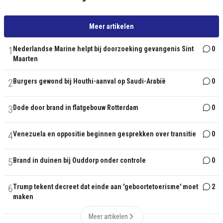
Meer artikelen
1
Nederlandse Marine helpt bij doorzoeking gevangenis Sint
0
Maarten
2
Burgers gewond bij Houthi-aanval op Saudi-Arabië
0
3
Dode door brand in flatgebouw Rotterdam
0
4
Venezuela en oppositie beginnen gesprekken over transitie
0
5
Brand in duinen bij Ouddorp onder controle
0
6
Trump tekent decreet dat einde aan 'geboortetoerisme' moet
2
maken
Meer artikelen