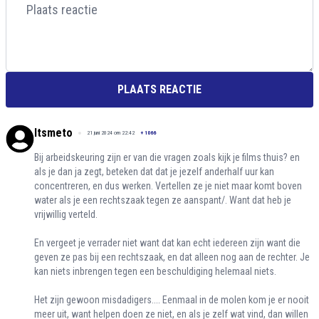
PLAATS REACTIE
Itsmeto
21 juni 2024 om 22:42
+
1066
Bij arbeidskeuring zijn er van die vragen zoals kijk je films thuis? en
als je dan ja zegt, beteken dat dat je jezelf anderhalf uur kan
concentreren, en dus werken. Vertellen ze je niet maar komt boven
water als je een rechtszaak tegen ze aanspant/. Want dat heb je
vrijwillig verteld.
En vergeet je verrader niet want dat kan echt iedereen zijn want die
geven ze pas bij een rechtszaak, en dat alleen nog aan de rechter. Je
kan niets inbrengen tegen een beschuldiging helemaal niets.
Het zijn gewoon misdadigers.... Eenmaal in de molen kom je er nooit
meer uit, want helpen doen ze niet, en als je zelf wat vind, dan willen