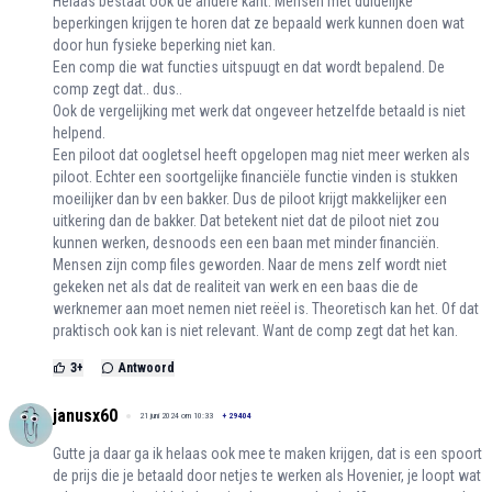
Helaas bestaat ook de andere kant. Mensen met duidelijke
beperkingen krijgen te horen dat ze bepaald werk kunnen doen wat
door hun fysieke beperking niet kan.
Een comp die wat functies uitspuugt en dat wordt bepalend. De
comp zegt dat.. dus..
Ook de vergelijking met werk dat ongeveer hetzelfde betaald is niet
helpend.
Een piloot dat oogletsel heeft opgelopen mag niet meer werken als
piloot. Echter een soortgelijke financiële functie vinden is stukken
moeilijker dan bv een bakker. Dus de piloot krijgt makkelijker een
uitkering dan de bakker. Dat betekent niet dat de piloot niet zou
kunnen werken, desnoods een een baan met minder financiën.
Mensen zijn comp files geworden. Naar de mens zelf wordt niet
gekeken net als dat de realiteit van werk en een baas die de
werknemer aan moet nemen niet reëel is. Theoretisch kan het. Of dat
praktisch ook kan is niet relevant. Want de comp zegt dat het kan.
3
+
Antwoord
janusx60
21 juni 2024 om 10:33
+
29404
Gutte ja daar ga ik helaas ook mee te maken krijgen, dat is een spoort
de prijs die je betaald door netjes te werken als Hovenier, je loopt wat