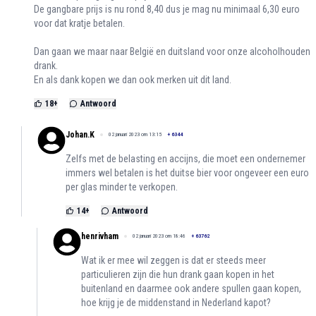
De gangbare prijs is nu rond 8,40 dus je mag nu minimaal 6,30 euro
voor dat kratje betalen.
Dan gaan we maar naar België en duitsland voor onze alcoholhouden
drank.
En als dank kopen we dan ook merken uit dit land.
18
+
Antwoord
Johan.K
02 januari 2023 om 13:15
+
6344
Zelfs met de belasting en accijns, die moet een ondernemer
immers wel betalen is het duitse bier voor ongeveer een euro
per glas minder te verkopen.
14
+
Antwoord
henrivham
02 januari 2023 om 18:46
+
63762
Wat ik er mee wil zeggen is dat er steeds meer
particulieren zijn die hun drank gaan kopen in het
buitenland en daarmee ook andere spullen gaan kopen,
hoe krijg je de middenstand in Nederland kapot?