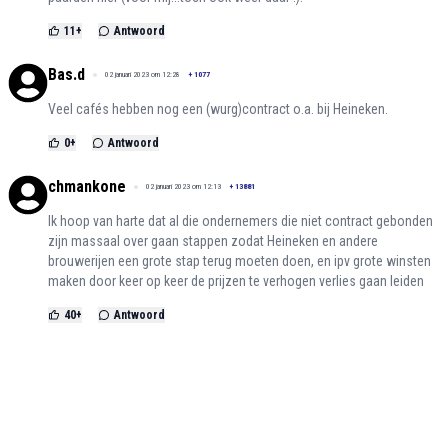
11
+
Antwoord
Bas.d
02 januari 2023 om 12:28
+
1077
Veel cafés hebben nog een (wurg)contract o.a. bij Heineken.
0
+
Antwoord
chmankone
02 januari 2023 om 12:13
+
13881
Ik hoop van harte dat al die ondernemers die niet contract gebonden
zijn massaal over gaan stappen zodat Heineken en andere
brouwerijen een grote stap terug moeten doen, en ipv grote winsten
maken door keer op keer de prijzen te verhogen verlies gaan leiden
40
+
Antwoord