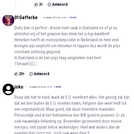
2
+
Antwoord
01Gafferke
02 januari 2023 om 12:43
+
91922
Duits bier is perfect , ik kom heel vaak in Duitsland en of je nu
alchohol vrij of het gewone bier drink het is top kwaliteit!
Heineken heeft de monopoliepositie in Nederland en heel veel
kroegen zijn verplicht om Heneken te tappen dus wordt de prijs
constant omhoog gegooid.
In Duitsland is de bier prijs laag vergeleken met hier!
15maart🇳🇱
25
+
Antwoord
joko
02 januari 2023 om 12:35
+
8166
Roep dat niet te hard, want de E.U. nivelleert alles. Het gevolg zal zijn
dat we bier buiten de E.U. moeten halen, hetgeen dan weer leidt tot
een importverbod. Maar goed, dat duurt meerdere maanden.
Persoonlijk vind ik het Vietnamese bier BIA goed te pruimen. Er zit
ook nauwelijks belasting op. Bovendien geserveerd door mooie
meisjes, niet zijnde linkse woketrutjes. Heel wat anders dan de
paarden hier (voor mij...toch ook weer daar !).