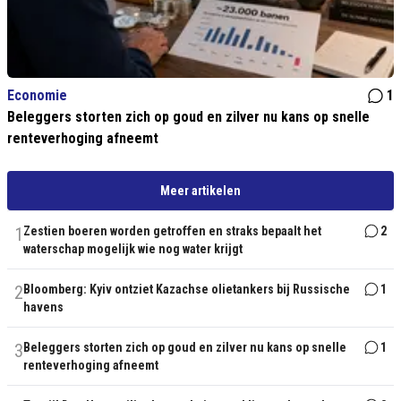
Economie
1
Beleggers storten zich op goud en zilver nu kans op snelle
renteverhoging afneemt
Meer artikelen
1
Zestien boeren worden getroffen en straks bepaalt het
2
waterschap mogelijk wie nog water krijgt
2
Bloomberg: Kyiv ontziet Kazachse olietankers bij Russische
1
havens
3
Beleggers storten zich op goud en zilver nu kans op snelle
1
renteverhoging afneemt