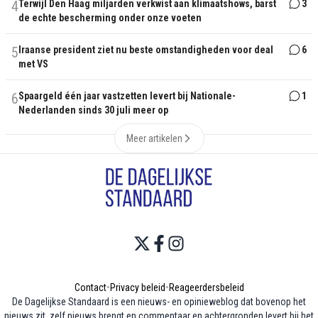
4
Terwijl Den Haag miljarden verkwist aan klimaatshows, barst
3
de echte bescherming onder onze voeten
5
Iraanse president ziet nu beste omstandigheden voor deal
6
met VS
6
Spaargeld één jaar vastzetten levert bij Nationale-
1
Nederlanden sinds 30 juli meer op
Meer artikelen
Contact
•
Privacy beleid
•
Reageerdersbeleid
De Dagelijkse Standaard is een nieuws- en opinieweblog dat bovenop het
nieuws zit, zelf nieuws brengt en commentaar en achtergronden levert bij het