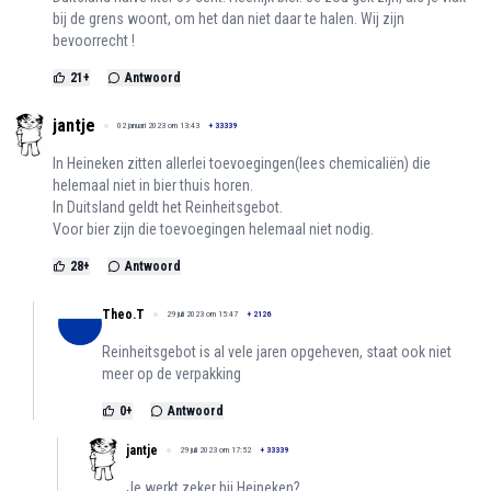
bij de grens woont, om het dan niet daar te halen. Wij zijn
bevoorrecht !
21
+
Antwoord
jantje
02 januari 2023 om 13:43
+
33339
In Heineken zitten allerlei toevoegingen(lees chemicaliën) die
helemaal niet in bier thuis horen.
In Duitsland geldt het Reinheitsgebot.
Voor bier zijn die toevoegingen helemaal niet nodig.
28
+
Antwoord
Theo.T
29 juli 2023 om 15:47
+
2126
Reinheitsgebot is al vele jaren opgeheven, staat ook niet
meer op de verpakking
0
+
Antwoord
jantje
29 juli 2023 om 17:52
+
33339
Je werkt zeker bij Heineken?