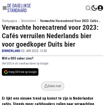
Startpagina
Binnenland
Verwachte Horecatrend Voor 2023: Cafés
Verwachte horecatrend voor 2023:
Verruilen Nederlands Bier Voor Goedkoper
Duits Bier
Cafés verruilen Nederlands bier
voor goedkoper Duits bier
BINNENLAND
•
02 JAN 2023, 12:00
Wilt u DDS vaker zien?
Stel DDS in als voorkeursbron op Google.
Voeg DDS toe op Google
Delen met
Er lijkt een nieuwe trend op komst te zijn in Nederlandse
cafés. Steeds meer caféhouders zullen naar verwachting