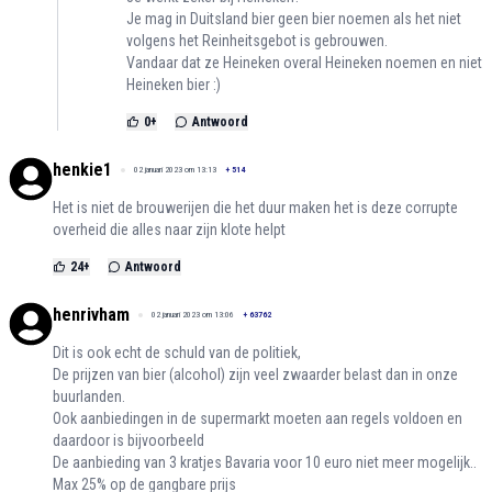
Je mag in Duitsland bier geen bier noemen als het niet
volgens het Reinheitsgebot is gebrouwen.
Vandaar dat ze Heineken overal Heineken noemen en niet
Heineken bier :)
0
+
Antwoord
henkie1
02 januari 2023 om 13:13
+
514
Het is niet de brouwerijen die het duur maken het is deze corrupte
overheid die alles naar zijn klote helpt
24
+
Antwoord
henrivham
02 januari 2023 om 13:06
+
63762
Dit is ook echt de schuld van de politiek,
De prijzen van bier (alcohol) zijn veel zwaarder belast dan in onze
buurlanden.
Ook aanbiedingen in de supermarkt moeten aan regels voldoen en
daardoor is bijvoorbeeld
De aanbieding van 3 kratjes Bavaria voor 10 euro niet meer mogelijk..
Max 25% op de gangbare prijs