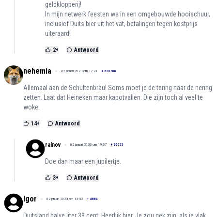
geldklopperij!
In mijn netwerk feesten we in een omgebouwde hooischuur,
inclusief Duits bier uit het vat, betalingen tegen kostprijs
uiteraard!
2
+
Antwoord
nehemia
02 januari 2023 om 17:21
+
535766
Allemaal aan de Schultenbräu! Soms moet je de tering naar de nering
zetten. Laat dat Heineken maar kapotvallen. Die zijn toch al veel te
woke.
14
+
Antwoord
ralnov
02 januari 2023 om 19:37
+
20055
Doe dan maar een jupilertje.
3
+
Antwoord
Igor
02 januari 2023 om 13:52
+
4884
Duitsland halve liter 39 cent. Heerlijk bier. Je zou gek zijn, als je vlak