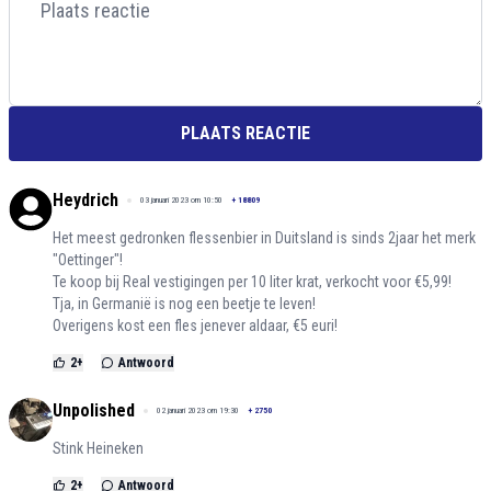
PLAATS REACTIE
Heydrich
03 januari 2023 om 10:50
+
18809
Het meest gedronken flessenbier in Duitsland is sinds 2jaar het merk
"Oettinger"!
Te koop bij Real vestigingen per 10 liter krat, verkocht voor €5,99!
Tja, in Germanië is nog een beetje te leven!
Overigens kost een fles jenever aldaar, €5 euri!
2
+
Antwoord
Unpolished
02 januari 2023 om 19:30
+
2750
Stink Heineken
2
+
Antwoord