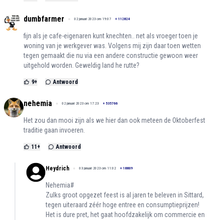
dumbfarmer
02 januari 2023 om 19:07
+
112824
fijn als je cafe-eigenaren kunt knechten.. net als vroeger toen je
woning van je werkgever was. Volgens mij zijn daar toen wetten
tegen gemaakt die nu via een andere constructie gewoon weer
uitgehold worden. Geweldig land he rutte?
9
+
Antwoord
nehemia
02 januari 2023 om 17:23
+
535766
Het zou dan mooi zijn als we hier dan ook meteen de Oktoberfest
traditie gaan invoeren.
11
+
Antwoord
Heydrich
03 januari 2023 om 11:02
+
18809
Nehemia#
Zulks groot opgezet feest is al jaren te beleven in Sittard,
tegen uiteraard zéér hoge entree en consumptieprijzen!
Het is dure pret, het gaat hoofdzakelijk om commercie en