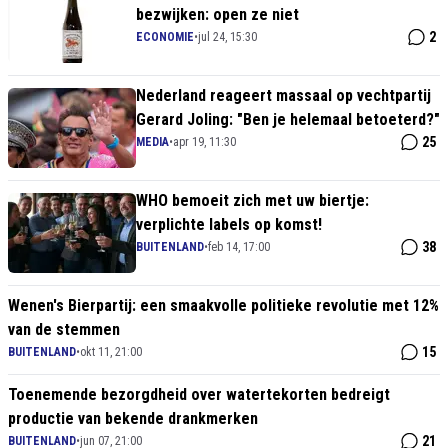
bezwijken: open ze niet
2
ECONOMIE
•
jul 24, 15:30
Nederland reageert massaal op vechtpartij
Gerard Joling: "Ben je helemaal betoeterd?"
25
MEDIA
•
apr 19, 11:30
WHO bemoeit zich met uw biertje:
verplichte labels op komst!
38
BUITENLAND
•
feb 14, 17:00
Wenen's Bierpartij: een smaakvolle politieke revolutie met 12%
van de stemmen
15
BUITENLAND
•
okt 11, 21:00
Toenemende bezorgdheid over watertekorten bedreigt
productie van bekende drankmerken
21
BUITENLAND
•
jun 07, 21:00