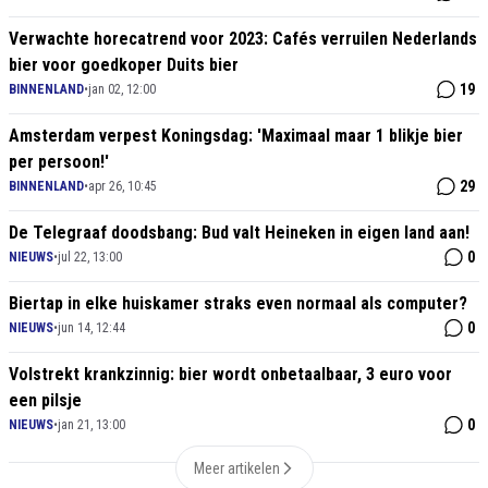
Verwachte horecatrend voor 2023: Cafés verruilen Nederlands
bier voor goedkoper Duits bier
19
BINNENLAND
•
jan 02, 12:00
Amsterdam verpest Koningsdag: 'Maximaal maar 1 blikje bier
per persoon!'
29
BINNENLAND
•
apr 26, 10:45
De Telegraaf doodsbang: Bud valt Heineken in eigen land aan!
0
NIEUWS
•
jul 22, 13:00
Biertap in elke huiskamer straks even normaal als computer?
0
NIEUWS
•
jun 14, 12:44
Volstrekt krankzinnig: bier wordt onbetaalbaar, 3 euro voor
een pilsje
0
NIEUWS
•
jan 21, 13:00
Meer artikelen