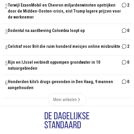
2
Terwijl ExxonMobil en Chevron miljardenwinsten opstrijken
2
door de Midden-Oosten-crisis, eist Trump lagere prijzen voor
de werknemer
3
Dodental na aardbeving Colombia loopt op
0
4
Celstraf voor Brit die ruim honderd meisjes online misbruikte
2
5
Rijn en IJssel verbiedt oppompen grondwater in 10
0
natuurgebieden
6
Honderden kilo's drugs gevonden in Den Haag, 9 mannen
0
aangehouden
Meer artikelen