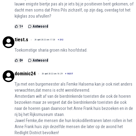
lauwe enigste biertje pas als je iets bij je positieven bent gekomen, of
dacht men soms dat Prins Pils zichzelf, op zijn dag, overdag tot het
kijkglas zou afvullen?
1
+
Antwoord
tiest.s
26 april 2022 om 17:20
+
212
Toekomstige sharia groen niks hoofdstad.
0
+
Antwoord
dominic24
26 april 2022 om 16:29
+
10217
Tja met een burgemeester als Femke Halsema kan je ook niet anders
verwachten,dat mens is echt wereldvreemd.
Amsterdam wilt af van de bierdrinkende toeristen die ook de hoeren
bezoeken maar ze vergeet dat die bierdrinkende toeristen die ook
naar de hoeren gaan daarvoor het Anne Frank huis bezoeken en in de
rij bij het Rijksmuseum staan.
Jawel Femke,die mensen die hun krokodillentranen laten rollen in het
Anne Frank huis zijn dezelfde mensen die later op de avond het
Redlight District bevolken!