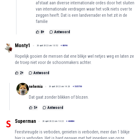
afstaat aan diverse internationale ordes door het sluiten
van internationale verdragen waar het volk niets over te
zeggen heeft. Dat is een landverrader en het zit in de
familie
8
+
Antwoord
Monty1
26 april 2022 om 13:52
+
8096
Hopelijk gooien de mensen dat ene blikje wel netjes weg en laten ze
de troep niet voor de schoonmakers achter.
2
+
Antwoord
nehemia
26 april 2022 om 14:26
+
535750
Dat gaat zonder blikken of blozen.
5
+
Antwoord
Superman
26 april 2022 om 13:22
+
46884
Feestvreugde is verboden, genieten is verboden, meer dan 1 blikje
bier is verboden. Het is hard gegaan met het inperken van onze