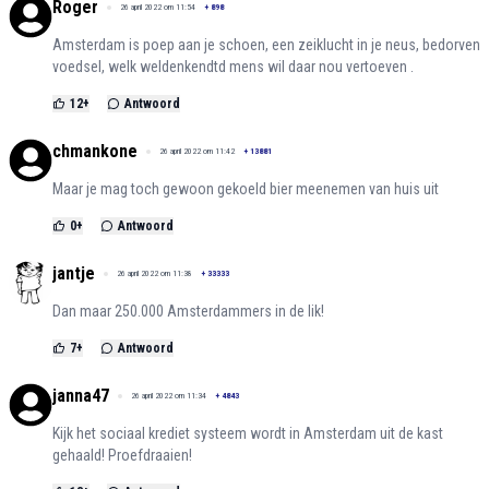
Roger
26 april 2022 om 11:54
+
898
Amsterdam is poep aan je schoen, een zeiklucht in je neus, bedorven
voedsel, welk weldenkendtd mens wil daar nou vertoeven .
12
+
Antwoord
chmankone
26 april 2022 om 11:42
+
13881
Maar je mag toch gewoon gekoeld bier meenemen van huis uit
0
+
Antwoord
jantje
26 april 2022 om 11:38
+
33333
Dan maar 250.000 Amsterdammers in de lik!
7
+
Antwoord
janna47
26 april 2022 om 11:34
+
4843
Kijk het sociaal krediet systeem wordt in Amsterdam uit de kast
gehaald! Proefdraaien!