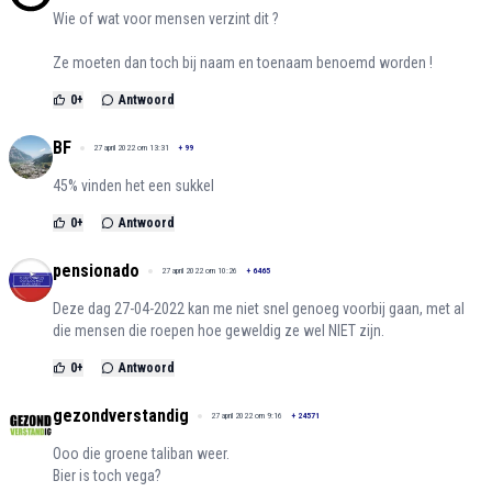
Wie of wat voor mensen verzint dit ?
Ze moeten dan toch bij naam en toenaam benoemd worden !
0
+
Antwoord
BF
27 april 2022 om 13:31
+
99
45% vinden het een sukkel
0
+
Antwoord
pensionado
27 april 2022 om 10:26
+
6465
Deze dag 27-04-2022 kan me niet snel genoeg voorbij gaan, met al
die mensen die roepen hoe geweldig ze wel NIET zijn.
0
+
Antwoord
gezondverstandig
27 april 2022 om 9:16
+
24571
Ooo die groene taliban weer.
Bier is toch vega?