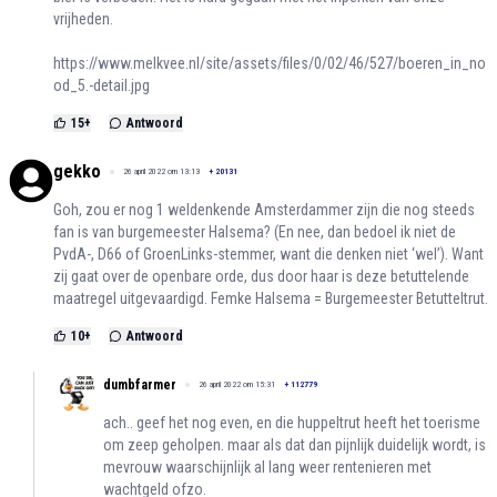
vrijheden.
https://www.melkvee.nl/site/assets/files/0/02/46/527/boeren_in_no
od_5.-detail.jpg
15
+
Antwoord
gekko
26 april 2022 om 13:13
+
20131
Goh, zou er nog 1 weldenkende Amsterdammer zijn die nog steeds
fan is van burgemeester Halsema? (En nee, dan bedoel ik niet de
PvdA-, D66 of GroenLinks-stemmer, want die denken niet ‘wel’). Want
zij gaat over de openbare orde, dus door haar is deze betuttelende
maatregel uitgevaardigd. Femke Halsema = Burgemeester Betutteltrut.
10
+
Antwoord
dumbfarmer
26 april 2022 om 15:31
+
112779
ach.. geef het nog even, en die huppeltrut heeft het toerisme
om zeep geholpen. maar als dat dan pijnlijk duidelijk wordt, is
mevrouw waarschijnlijk al lang weer rentenieren met
wachtgeld ofzo.