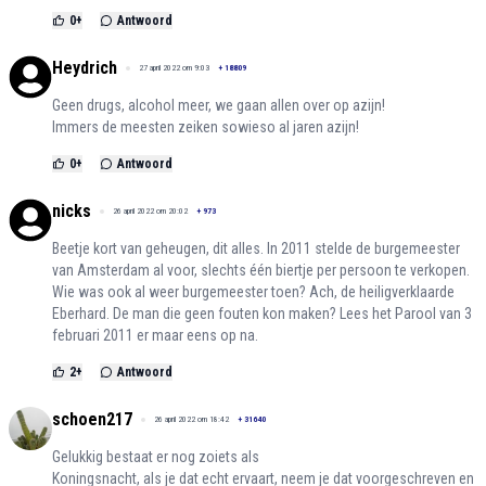
0
+
Antwoord
Heydrich
27 april 2022 om 9:03
+
18809
Geen drugs, alcohol meer, we gaan allen over op azijn!
Immers de meesten zeiken sowieso al jaren azijn!
0
+
Antwoord
nicks
26 april 2022 om 20:02
+
973
Beetje kort van geheugen, dit alles. In 2011 stelde de burgemeester
van Amsterdam al voor, slechts één biertje per persoon te verkopen.
Wie was ook al weer burgemeester toen? Ach, de heiligverklaarde
Eberhard. De man die geen fouten kon maken? Lees het Parool van 3
februari 2011 er maar eens op na.
2
+
Antwoord
schoen217
26 april 2022 om 18:42
+
31640
Gelukkig bestaat er nog zoiets als
Koningsnacht, als je dat echt ervaart, neem je dat voorgeschreven en