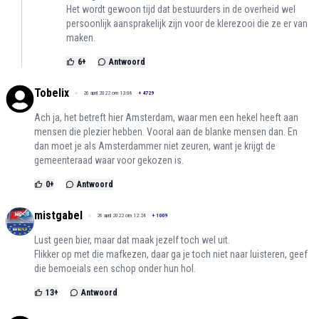
Het wordt gewoon tijd dat bestuurders in de overheid wel
persoonlijk aansprakelijk zijn voor de klerezooi die ze er van
maken.
6
+
Antwoord
Tobelix
26 april 2022 om 13:08
+
4729
Ach ja, het betreft hier Amsterdam, waar men een hekel heeft aan
mensen die plezier hebben. Vooral aan de blanke mensen dan. En
dan moet je als Amsterdammer niet zeuren, want je krijgt de
gemeenteraad waar voor gekozen is.
0
+
Antwoord
mistgabel
26 april 2022 om 12:24
+
1009
Lust geen bier, maar dat maak jezelf toch wel uit.
Flikker op met die mafkezen, daar ga je toch niet naar luisteren, geef
die bemoeials een schop onder hun hol.
13
+
Antwoord