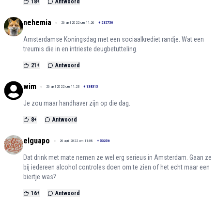
18
+
Antwoord
nehemia
26 april 2022 om 11:26
+
535750
Amsterdamse Koningsdag met een sociaalkrediet randje. Wat een
treurnis die in en intrieste deugbetutteling.
21
+
Antwoord
wim
26 april 2022 om 11:23
+
138313
Je zou maar handhaver zijn op die dag.
8
+
Antwoord
elguapo
26 april 2022 om 11:08
+
53256
Dat drink met mate nemen ze wel erg serieus in Amsterdam. Gaan ze
bij iedereen alcohol controles doen om te zien of het echt maar een
biertje was?
16
+
Antwoord