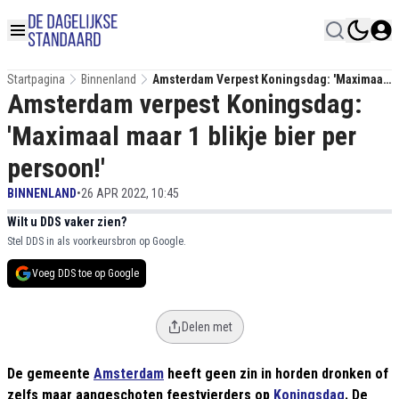
Startpagina
Binnenland
Amsterdam Verpest Koningsdag: 'Maximaal
Amsterdam verpest Koningsdag:
Maar 1 Blikje Bier Per Persoon!'
'Maximaal maar 1 blikje bier per
persoon!'
BINNENLAND
•
26 APR 2022, 10:45
Wilt u DDS vaker zien?
Stel DDS in als voorkeursbron op Google.
Voeg DDS toe op Google
Delen met
De gemeente
Amsterdam
heeft geen zin in horden dronken of
zelfs maar aangeschoten feestvierders op
Koningsdag
. De