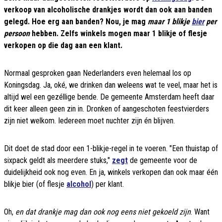
verkoop van alcoholische drankjes wordt dan ook aan banden
gelegd. Hoe erg aan banden? Nou, je mag
maar 1 blikje
bier
per
persoon
hebben. Zelfs winkels mogen maar 1 blikje of flesje
verkopen op die dag aan een klant.
Normaal gesproken gaan Nederlanders even helemaal los op
Koningsdag. Ja, oké, we drinken dan weleens wat te veel, maar het is
altijd wel een gezéllige bende. De gemeente Amsterdam heeft daar
dit keer alleen geen zin in. Dronken of aangeschoten feestvierders
zijn niet welkom. Iedereen moet nuchter zijn én blijven.
Dit doet de stad door een 1-blikje-regel in te voeren. "Een thuistap of
sixpack geldt als meerdere stuks,"
zegt
de gemeente voor de
duidelijkheid ook nog even. En ja, winkels verkopen dan ook maar één
blikje bier (of flesje
alcohol
) per klant.
Oh,
en dat drankje mag dan ook nog eens niet gekoeld zijn
. Want