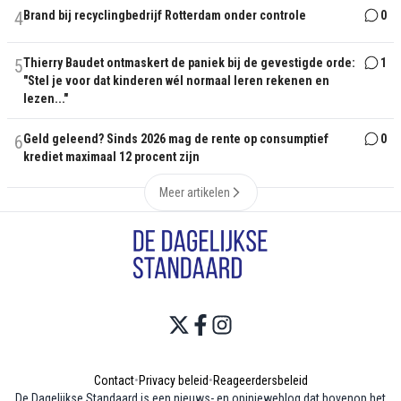
4
Brand bij recyclingbedrijf Rotterdam onder controle
0
5
Thierry Baudet ontmaskert de paniek bij de gevestigde orde:
1
"Stel je voor dat kinderen wél normaal leren rekenen en
lezen..."
6
Geld geleend? Sinds 2026 mag de rente op consumptief
0
krediet maximaal 12 procent zijn
Meer artikelen
Contact
•
Privacy beleid
•
Reageerdersbeleid
De Dagelijkse Standaard is een nieuws- en opinieweblog dat bovenop het