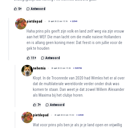
5
+
Antwoord
pietdepad
26 april 2022 om 15:18
+
22541
Haha prins pils geeft zijn volk en land zelf weg via zijn vrouw
aan het WEF. Die man lacht om die malle naïeve Hollanders
en is allang geen koning meer. Dat feest is om jullie voor de
gek te houden
11
+
Antwoord
nehemia
26 april 2022 om 15:26
+
535750
Klopt. In de Troonrede van 2020 had Wimlex het er al over
dat de multilaterale wereldorde verder onder druk was
komen te staan. Dan weet je dat zowel Willem Alexander
als Maxima bij het clubje horen.
7
+
Antwoord
pietdepad
26 april 2022 om 15:32
+
22541
Wat voor prins pils ben je als je je land open en vrijwillig