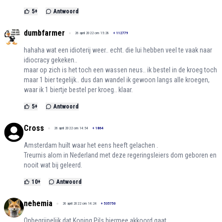
5
+
Antwoord
dumbfarmer
26 april 2022 om 15:28
+
112779
hahaha wat een idioterij weer.. echt. die lui hebben veel te vaak naar
idiocracy gekeken..
maar op zich is het toch een wassen neus.. ik bestel in de kroeg toch
maar 1 bier tegelijk.. dus dan wandel ik gewoon langs alle kroegen,
waar ik 1 biertje bestel per kroeg.. klaar.
5
+
Antwoord
Cross
26 april 2022 om 14:54
+
1864
Amsterdam huilt waar het eens heeft gelachen .
Treurnis alom in Nederland met deze regeringsleiers dom geboren en
nooit wat bij geleerd.
10
+
Antwoord
nehemia
26 april 2022 om 14:24
+
535750
Onbegrijpelijk dat Koning Pils hiermee akkoord gaat.