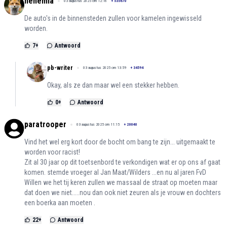
nehemia
03 augustus 2025 om 12:16
+
535670
De auto's in de binnensteden zullen voor kamelen ingewisseld
worden.
7
+
Antwoord
pb-writer
03 augustus 2025 om 13:59
+
34594
Okay, als ze dan maar wel een stekker hebben.
0
+
Antwoord
paratrooper
03 augustus 2025 om 11:15
+
20040
Vind het wel erg kort door de bocht om bang te zijn... uitgemaakt te
worden voor racist!
Zit al 30 jaar op dit toetsenbord te verkondigen wat er op ons af gaat
komen. stemde vroeger al Jan Maat/Wilders ...en nu al jaren FvD
Willen we het tij keren zullen we massaal de straat op moeten maar
dat doen we niet.....nou dan ook niet zeuren als je vrouw en dochters
een boerka aan moeten .
22
+
Antwoord