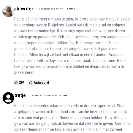
pb-writer
03 augustus 2025 om 10:41
+
34594
Het is idd. niet meer om aan te zien, bij grote delen van het publiek op
de openbare weg in Rotjeknor. Laatst was ik in die stad en volgens
mij was het ramadan tijd. Ik kon mijn ogen niet geloven toen ik een
moslim gezin passeerde. Zelfs hun twee kinderen, een jongen en een
meisje, liepen er in islam folklore bij. Het meisje hooguit 6 jaar
gesluierd tot op haar knieën, het jongetje van zo'n 8 jaar in een
Djelleba. Alles terwijl ze luid met elkaar in een of andere Arabische
taal spraken. Zelfs in bijv. Cairo of Tunis maak je dit niet mee. Het is
hier gewoon een provocatie om je dubbel en dwars als moslim te
presenteren.
29
+
Antwoord
trutje
03 augustus 2025 om 10:36
+
22389
Niet alleen de steden islamiseren zelfs in dorpen lopen ze al. Was
afgelopen 2 weken in Nederland voor familie bezoek het is vreselijk
om te zien wat politici met Nederland gedaan hebben. Omvolking is
gewoon aan de gang ook al durven ze dat niet toe te geven. Niemand
spreekt Nederlands hoe kan je dan ooit een land zijn met zo veel