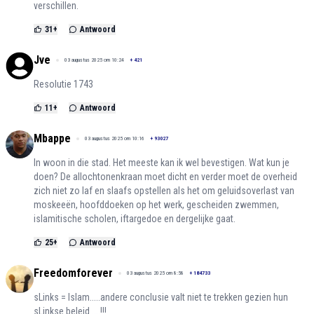
verschillen.
31
+
Antwoord
Jve
03 augustus 2025 om 10:24
+
421
Resolutie 1743
11
+
Antwoord
Mbappe
03 augustus 2025 om 10:16
+
93027
In woon in die stad. Het meeste kan ik wel bevestigen. Wat kun je
doen? De allochtonenkraan moet dicht en verder moet de overheid
zich niet zo laf en slaafs opstellen als het om geluidsoverlast van
moskeeën, hoofddoeken op het werk, gescheiden zwemmen,
islamitische scholen, iftargedoe en dergelijke gaat.
25
+
Antwoord
Freedomforever
03 augustus 2025 om 8:58
+
184733
sLinks = Islam.....andere conclusie valt niet te trekken gezien hun
sLinkse beleid.....!!!