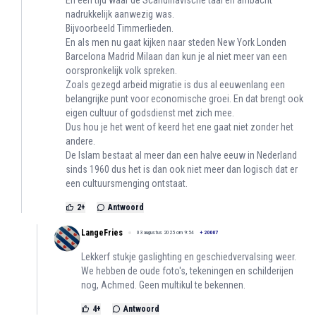
En een tijd waar de Scandinavische taal en ambacht
nadrukkelijk aanwezig was.
Bijvoorbeeld Timmerlieden.
En als men nu gaat kijken naar steden New York Londen
Barcelona Madrid Milaan dan kun je al niet meer van een
oorspronkelijk volk spreken.
Zoals gezegd arbeid migratie is dus al eeuwenlang een
belangrijke punt voor economische groei. En dat brengt ook
eigen cultuur of godsdienst met zich mee.
Dus hou je het went of keerd het ene gaat niet zonder het
andere.
De Islam bestaat al meer dan een halve eeuw in Nederland
sinds 1960 dus het is dan ook niet meer dan logisch dat er
een cultuursmenging ontstaat.
2
+
Antwoord
LangeFries
03 augustus 2025 om 9:54
+
20007
Lekkerf stukje gaslighting en geschiedvervalsing weer.
We hebben de oude foto's, tekeningen en schilderijen
nog, Achmed. Geen multikul te bekennen.
4
+
Antwoord