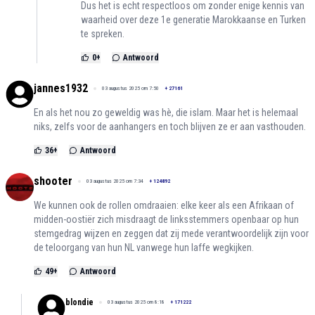
Dus het is echt respectloos om zonder enige kennis van
waarheid over deze 1e generatie Marokkaanse en Turken
te spreken.
0
+
Antwoord
jannes1932
03 augustus 2025 om 7:50
+
27161
En als het nou zo geweldig was hè, die islam. Maar het is helemaal
niks, zelfs voor de aanhangers en toch blijven ze er aan vasthouden.
36
+
Antwoord
shooter
03 augustus 2025 om 7:34
+
124892
We kunnen ook de rollen omdraaien: elke keer als een Afrikaan of
midden-oostiër zich misdraagt de linksstemmers openbaar op hun
stemgedrag wijzen en zeggen dat zij mede verantwoordelijk zijn voor
de teloorgang van hun NL vanwege hun laffe wegkijken.
49
+
Antwoord
blondie
03 augustus 2025 om 8:18
+
171222