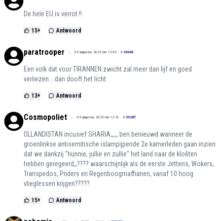
De hele EU is verrot !!
15
+
Antwoord
paratrooper
03 augustus 2025 om 12:43
+
20040
Een volk dat voor TIRANNEN zwicht zal meer dan lijf en goed
verliezen....dan dooft het licht
13
+
Antwoord
Cosmopoliet
03 augustus 2025 om 12:16
+
55287
OLLANDISTAN incusief SHARIA,,,,, ben benieuwd wanneer de
groenlinkse antisemitische islampijpende 2e kamerleden gaan inzien
dat we dankzij "hunnie, jullie en zullie" het land naar de klo6ten
hebben geregeerd,,???? waarschijnlijk als de eerste Jettens, Wokers,
Transpedos, Priders en Regenboogmaffianen, vanaf 10 hoog
vlieglessen krijgen?????
15
+
Antwoord