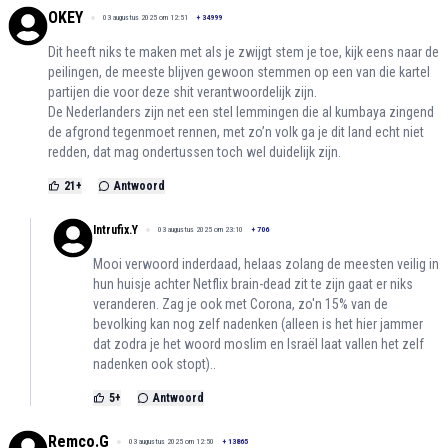
OKEY
03 augustus 2025 om 12:51
+
34999
Dit heeft niks te maken met als je zwijgt stem je toe, kijk eens naar de
peilingen, de meeste blijven gewoon stemmen op een van die kartel
partijen die voor deze shit verantwoordelijk zijn.
De Nederlanders zijn net een stel lemmingen die al kumbaya zingend
de afgrond tegenmoet rennen, met zo’n volk ga je dit land echt niet
redden, dat mag ondertussen toch wel duidelijk zijn.
21
+
Antwoord
Intrufix.Y
03 augustus 2025 om 23:10
+
706
Mooi verwoord inderdaad, helaas zolang de meesten veilig in
hun huisje achter Netflix brain-dead zit te zijn gaat er niks
veranderen. Zag je ook met Corona, zo'n 15% van de
bevolking kan nog zelf nadenken (alleen is het hier jammer
dat zodra je het woord moslim en Israël laat vallen het zelf
nadenken ook stopt)..
5
+
Antwoord
Remco.G
03 augustus 2025 om 12:50
+
13865