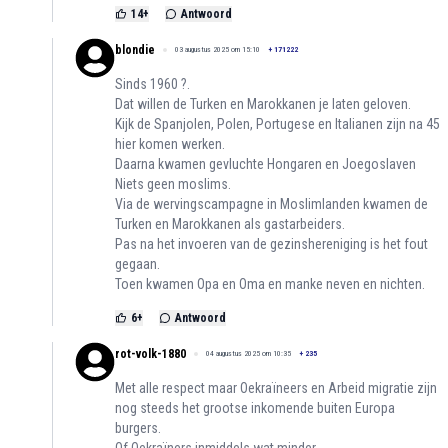
14
+
Antwoord
blondie
03 augustus 2025 om 15:10
+
171222
Sinds 1960 ?.
Dat willen de Turken en Marokkanen je laten geloven.
Kijk de Spanjolen, Polen, Portugese en Italianen zijn na 45
hier komen werken.
Daarna kwamen gevluchte Hongaren en Joegoslaven
Niets geen moslims.
Via de wervingscampagne in Moslimlanden kwamen de
Turken en Marokkanen als gastarbeiders.
Pas na het invoeren van de gezinshereniging is het fout
gegaan.
Toen kwamen Opa en Oma en manke neven en nichten.
6
+
Antwoord
rot-volk-1880
04 augustus 2025 om 10:35
+
235
Met alle respect maar Oekraïneers en Arbeid migratie zijn
nog steeds het grootse inkomende buiten Europa
burgers.