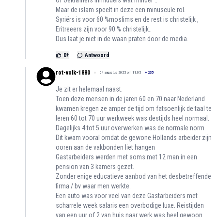
Of Oekraïners inmiddels wat minder ..
Maar de islam speelt in deze een minuscule rol.
Syriërs is voor 60 %moslims en de rest is christelijk ,
Eritreeers zijn voor 90 % christelijk..
Dus laat je niet in de waan praten door de media.
0
+
Antwoord
rot-volk-1880
04 augustus 2025 om 11:05
+
235
Je zit er helemaal naast.
Toen deze mensen in de jaren 60 en 70 naar Nederland
kwamen kregen ze amper de tijd om fatsoenlijk de taal te
leren 60 tot 70 uur werkweek was destijds heel normaal.
Dagelijks 4 tot 5 uur overwerken was de normale norm.
Dit kwam vooral omdat de gewone Hollands arbeider zijn
ooren aan de vakbonden liet hangen
Gastarbeiders werden met soms met 12 man in een
pension van 3 kamers gezet.
Zonder enige educatieve aanbod van het desbetreffende
firma / bv waar men werkte.
Een auto was voor veel van deze Gastarbeiders met
scharrele week salaris een overbodige luxe. Reistijden
van een uur of 2 van huis naar werk was heel gewoon