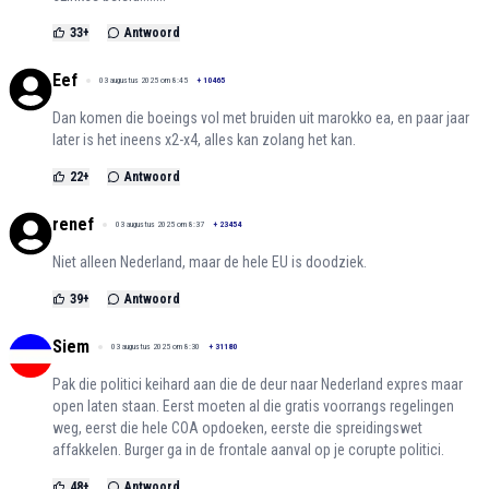
33
+
Antwoord
Eef
03 augustus 2025 om 8:45
+
10465
Dan komen die boeings vol met bruiden uit marokko ea, en paar jaar
later is het ineens x2-x4, alles kan zolang het kan.
22
+
Antwoord
renef
03 augustus 2025 om 8:37
+
23454
Niet alleen Nederland, maar de hele EU is doodziek.
39
+
Antwoord
Siem
03 augustus 2025 om 8:30
+
31180
Pak die politici keihard aan die de deur naar Nederland expres maar
open laten staan. Eerst moeten al die gratis voorrangs regelingen
weg, eerst die hele COA opdoeken, eerste die spreidingswet
affakkelen. Burger ga in de frontale aanval op je corupte politici.
48
+
Antwoord