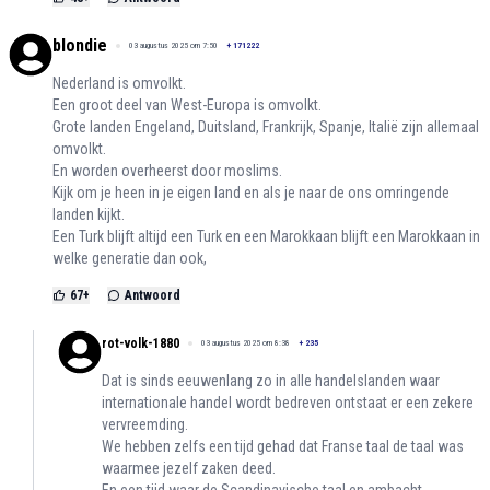
blondie
03 augustus 2025 om 7:50
+
171222
Nederland is omvolkt.
Een groot deel van West-Europa is omvolkt.
Grote landen Engeland, Duitsland, Frankrijk, Spanje, Italië zijn allemaal
omvolkt.
En worden overheerst door moslims.
Kijk om je heen in je eigen land en als je naar de ons omringende
landen kijkt.
Een Turk blijft altijd een Turk en een Marokkaan blijft een Marokkaan in
welke generatie dan ook,
67
+
Antwoord
rot-volk-1880
03 augustus 2025 om 8:38
+
235
Dat is sinds eeuwenlang zo in alle handelslanden waar
internationale handel wordt bedreven ontstaat er een zekere
vervreemding.
We hebben zelfs een tijd gehad dat Franse taal de taal was
waarmee jezelf zaken deed.