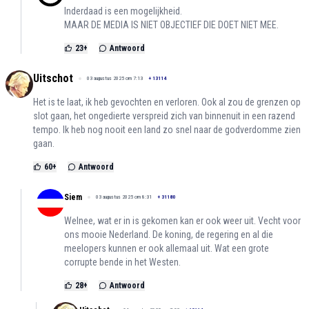
Inderdaad is een mogelijkheid.
MAAR DE MEDIA IS NIET OBJECTIEF DIE DOET NIET MEE.
23
+
Antwoord
Uitschot
03 augustus 2025 om 7:13
+
13114
Het is te laat, ik heb gevochten en verloren. Ook al zou de grenzen op
slot gaan, het ongedierte verspreid zich van binnenuit in een razend
tempo. Ik heb nog nooit een land zo snel naar de godverdomme zien
gaan.
60
+
Antwoord
Siem
03 augustus 2025 om 8:31
+
31180
Welnee, wat er in is gekomen kan er ook weer uit. Vecht voor
ons mooie Nederland. De koning, de regering en al die
meelopers kunnen er ook allemaal uit. Wat een grote
corrupte bende in het Westen.
28
+
Antwoord