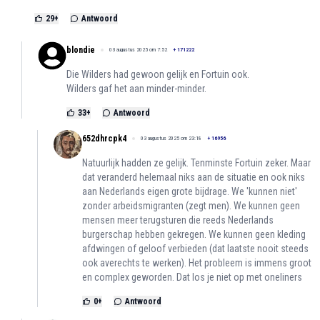
29
+
Antwoord
blondie
03 augustus 2025 om 7:52
+
171222
Die Wilders had gewoon gelijk en Fortuin ook.
Wilders gaf het aan minder-minder.
33
+
Antwoord
652dhrcpk4
03 augustus 2025 om 23:18
+
16956
Natuurlijk hadden ze gelijk. Tenminste Fortuin zeker. Maar
dat veranderd helemaal niks aan de situatie en ook niks
aan Nederlands eigen grote bijdrage. We 'kunnen niet'
zonder arbeidsmigranten (zegt men). We kunnen geen
mensen meer terugsturen die reeds Nederlands
burgerschap hebben gekregen. We kunnen geen kleding
afdwingen of geloof verbieden (dat laatste nooit steeds
ook averechts te werken). Het probleem is immens groot
en complex geworden. Dat los je niet op met oneliners
0
+
Antwoord