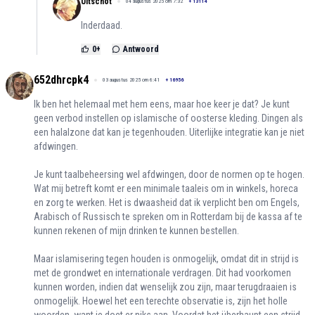
Uitschot
04 augustus 2025 om 7:32
+
13114
Inderdaad.
0
+
Antwoord
652dhrcpk4
03 augustus 2025 om 6:41
+
16956
Ik ben het helemaal met hem eens, maar hoe keer je dat? Je kunt
geen verbod instellen op islamische of oosterse kleding. Dingen als
een halalzone dat kan je tegenhouden. Uiterlijke integratie kan je niet
afdwingen.
Je kunt taalbeheersing wel afdwingen, door de normen op te hogen.
Wat mij betreft komt er een minimale taaleis om in winkels, horeca
en zorg te werken. Het is dwaasheid dat ik verplicht ben om Engels,
Arabisch of Russisch te spreken om in Rotterdam bij de kassa af te
kunnen rekenen of mijn drinken te kunnen bestellen.
Maar islamisering tegen houden is onmogelijk, omdat dit in strijd is
met de grondwet en internationale verdragen. Dit had voorkomen
kunnen worden, indien dat wenselijk zou zijn, maar terugdraaien is
onmogelijk. Hoewel het een terechte observatie is, zijn het holle