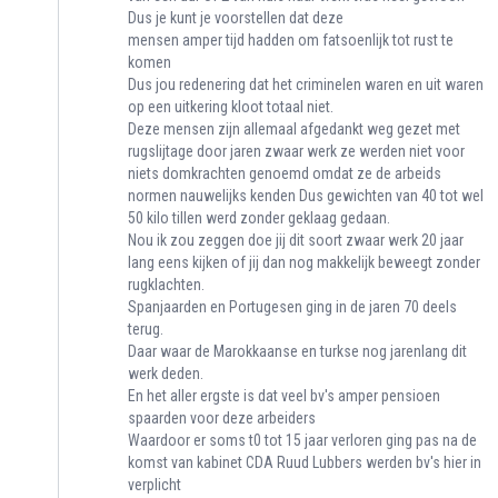
Dus je kunt je voorstellen dat deze
mensen amper tijd hadden om fatsoenlijk tot rust te
komen
Dus jou redenering dat het criminelen waren en uit waren
op een uitkering kloot totaal niet.
Deze mensen zijn allemaal afgedankt weg gezet met
rugslijtage door jaren zwaar werk ze werden niet voor
niets domkrachten genoemd omdat ze de arbeids
normen nauwelijks kenden Dus gewichten van 40 tot wel
50 kilo tillen werd zonder geklaag gedaan.
Nou ik zou zeggen doe jij dit soort zwaar werk 20 jaar
lang eens kijken of jij dan nog makkelijk beweegt zonder
rugklachten.
Spanjaarden en Portugesen ging in de jaren 70 deels
terug.
Daar waar de Marokkaanse en turkse nog jarenlang dit
werk deden.
En het aller ergste is dat veel bv's amper pensioen
spaarden voor deze arbeiders
Waardoor er soms t0 tot 15 jaar verloren ging pas na de
komst van kabinet CDA Ruud Lubbers werden bv's hier in
verplicht