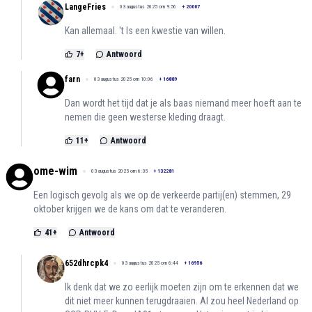
LangeFries
03 augustus 2025 om 9:56
+
20007
Kan allemaal. 't Is een kwestie van willen.
7
+
Antwoord
farn
03 augustus 2025 om 10:06
+
16889
Dan wordt het tijd dat je als baas niemand meer hoeft aan te
nemen die geen westerse kleding draagt.
11
+
Antwoord
ome-wim
03 augustus 2025 om 6:35
+
132281
Een logisch gevolg als we op de verkeerde partij(en) stemmen, 29
oktober krijgen we de kans om dat te veranderen.
41
+
Antwoord
652dhrcpk4
03 augustus 2025 om 6:44
+
16956
Ik denk dat we zo eerlijk moeten zijn om te erkennen dat we
dit niet meer kunnen terugdraaien. Al zou heel Nederland op