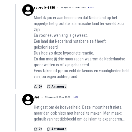
rot-volk-1880
03 augustus 2025 om 10:06
+
235
Moet ik jou er aan herinneren dat Nederland op het
nippertje het grootste islamitische land ter wereld zou
zijn ..
En voor eeuwenlang is geweest.
Een land dat Nederland notabene zelf heeft
gekoloniseerd.
Dus hoe zo deze hypocriete reactie.
En dan mag jij drie maar raden waarom de Nederlandse
grondwetten is of zijn gebaseerd.
Eens kijken of jij nou echt de kennis en vaardigheden hebt
van jou eigen achtergrond
2
+
Antwoord
Jve
03 augustus 2025 om 10:30
+
421
Het gaat om de hoeveelheid. Deze import heeft niets,
maar dan ook niets met handel te maken. Men maakt
gebruik van het tijdsbeeld om de islam te expanderen….
7
+
Antwoord