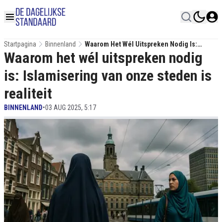
Startpagina
Binnenland
Waarom Het Wél Uitspreken Nodig Is:
Waarom het wél uitspreken nodig
Islamisering Van Onze Steden Is Realiteit
is: Islamisering van onze steden is
realiteit
BINNENLAND
•
03 AUG 2025, 5:17