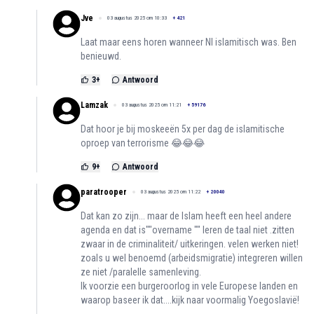
Jve
03 augustus 2025 om 10:33
+
421
Laat maar eens horen wanneer Nl islamitisch was. Ben
benieuwd.
3
+
Antwoord
Lamzak
03 augustus 2025 om 11:21
+
59176
Dat hoor je bij moskeeën 5x per dag de islamitische
oproep van terrorisme 😂😂😂
9
+
Antwoord
paratrooper
03 augustus 2025 om 11:22
+
20040
Dat kan zo zijn... maar de Islam heeft een heel andere
agenda en dat is""overname "" leren de taal niet .zitten
zwaar in de criminaliteit/ uitkeringen. velen werken niet!
zoals u wel benoemd (arbeidsmigratie) integreren willen
ze niet /paralelle samenleving.
Ik voorzie een burgeroorlog in vele Europese landen en
waarop baseer ik dat....kijk naar voormalig Yoegoslavië!