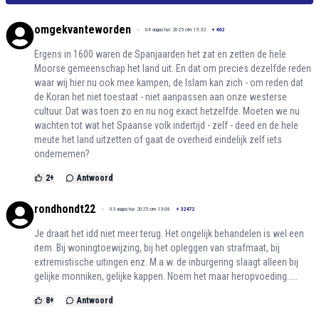
omgekvanteworden
04 augustus 2025 om 15:32
+
462
Ergens in 1600 waren de Spanjaarden het zat en zetten de hele
Moorse gemeenschap het land uit. En dat om precies dezelfde reden
waar wij hier nu ook mee kampen, de Islam kan zich - om reden dat
de Koran het niet toestaat - niet aanpassen aan onze westerse
cultuur. Dat was toen zo en nu nog exact hetzelfde. Moeten we nu
wachten tot wat het Spaanse volk indertijd - zelf - deed en de hele
meute het land uitzetten of gaat de overheid eindelijk zelf iets
ondernemen?
2
+
Antwoord
rondhondt22
03 augustus 2025 om 13:08
+
32472
Je draait het idd niet meer terug. Het ongelijk behandelen is wel een
item. Bij woningtoewijzing, bij het opleggen van strafmaat, bij
extremistische uitingen enz. M.a.w. de inburgering slaagt alleen bij
gelijke monniken, gelijke kappen. Noem het maar heropvoeding.....
8
+
Antwoord