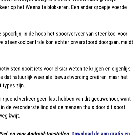
erkeer op het Weena te blokkeren. Een ander groepje voerde
 spoorlijn, in de hoop het spoorvervoer van steenkool voor
e steenkoolcentrale kon echter onverstoord doorgaan, meldt
activisten nooit iets voor elkaar weten te krijgen en eigenlijk
ze dat natuurlijk weer als 'bewustwording creëren' maar het
t types zijn.
n rijdend verkeer geen last hebben van dit geouwehoer, want
 in de veronderstelling dat de mensen thuis door dit soort
weg kwijt.
Pad, en voor Android-toestellen.
Download de app gratis en