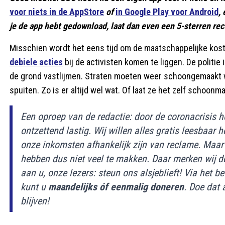
voor niets in de AppStore
of
in Google Play voor Android
,
je de app hebt gedownload, laat dan even een 5-sterren rece
Misschien wordt het eens tijd om de maatschappelijke kos
debiele acties
bij de activisten komen te liggen. De politie
de grond vastlijmen. Straten moeten weer schoongemaakt
spuiten. Zo is er altijd wel wat. Of laat ze het zelf schoonm
Een oproep van de redactie: door de coronacrisis he
ontzettend lastig. Wij willen alles gratis leesbaar
onze inkomsten afhankelijk zijn van reclame. Maar 
hebben dus niet veel te makken. Daar merken wij 
aan u, onze lezers: steun ons alsjeblieft! Via he
kunt u
maandelijks óf eenmalig doneren
. Doe dat 
blijven!