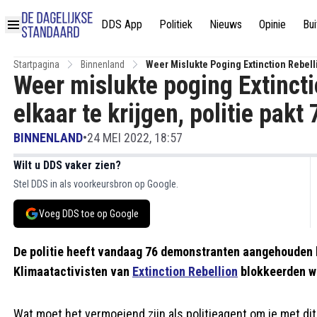
DDS App
Politiek
Nieuws
Opinie
Bui
Startpagina
Binnenland
Weer Mislukte Poging Extinction Rebelli
Weer mislukte poging Extincti
elkaar te krijgen, politie pak
BINNENLAND
•
24 MEI 2022, 18:57
Wilt u DDS vaker zien?
Stel DDS in als voorkeursbron op Google.
Voeg DDS toe op Google
De politie heeft vandaag 76 demonstranten aangehouden b
Klimaatactivisten van
Extinction Rebellion
blokkeerden we
Wat moet het vermoeiend zijn als politieagent om je met d