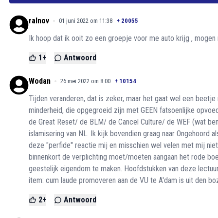
ralnov
01 juni 2022 om 11:38
+
20055
Ik hoop dat ik ooit zo een groepje voor me auto krijg , mog
1
+
Antwoord
Wodan
26 mei 2022 om 8:00
+
10154
Tijden veranderen, dat is zeker, maar het gaat wel een beetje
minderheid, die opgegroeid zijn met GEEN fatsoenlijke opvoe
de Great Reset/ de BLM/ de Cancel Culture/ de WEF (wat ben 
islamisering van NL. Ik kijk bovendien graag naar Ongehoord 
deze "perfide" reactie mij en misschien wel velen met mij nie
binnenkort de verplichting moet/moeten aangaan het rode boe
geestelijk eigendom te maken. Hoofdstukken van deze lectuur 
item: cum laude promoveren aan de VU te A'dam is uit den boz
2
+
Antwoord