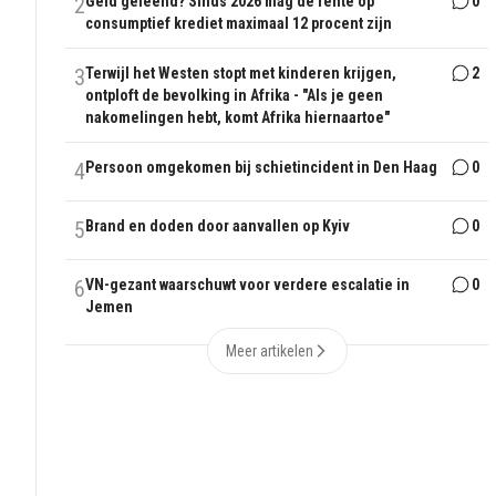
2
Geld geleend? Sinds 2026 mag de rente op
0
consumptief krediet maximaal 12 procent zijn
3
Terwijl het Westen stopt met kinderen krijgen,
2
ontploft de bevolking in Afrika - "Als je geen
nakomelingen hebt, komt Afrika hiernaartoe"
4
Persoon omgekomen bij schietincident in Den Haag
0
5
Brand en doden door aanvallen op Kyiv
0
6
VN-gezant waarschuwt voor verdere escalatie in
0
Jemen
Meer artikelen