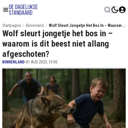
Startpagina
Binnenland
Wolf Sleurt Jongetje Het Bos In – Waarom Is
Wolf sleurt jongetje het bos in –
Dit Beest Niet Allang Afgeschoten?
waarom is dit beest niet allang
afgeschoten?
BINNENLAND
•
01 AUG 2025, 10:00