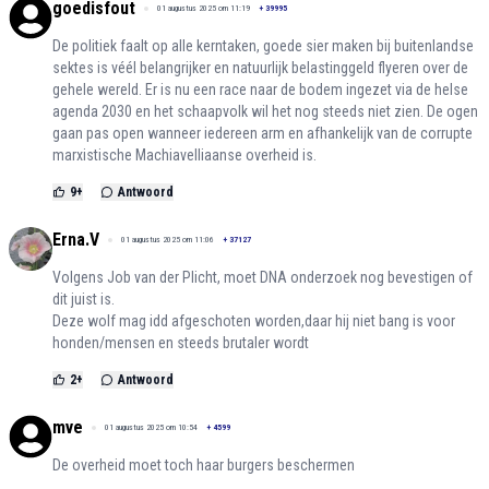
goedisfout
01 augustus 2025 om 11:19
+
39995
De politiek faalt op alle kerntaken, goede sier maken bij buitenlandse
sektes is véél belangrijker en natuurlijk belastinggeld flyeren over de
gehele wereld. Er is nu een race naar de bodem ingezet via de helse
agenda 2030 en het schaapvolk wil het nog steeds niet zien. De ogen
gaan pas open wanneer iedereen arm en afhankelijk van de corrupte
marxistische Machiavelliaanse overheid is.
9
+
Antwoord
Erna.V
01 augustus 2025 om 11:06
+
37127
Volgens Job van der Plicht, moet DNA onderzoek nog bevestigen of
dit juist is.
Deze wolf mag idd afgeschoten worden,daar hij niet bang is voor
honden/mensen en steeds brutaler wordt
2
+
Antwoord
mve
01 augustus 2025 om 10:54
+
4599
De overheid moet toch haar burgers beschermen