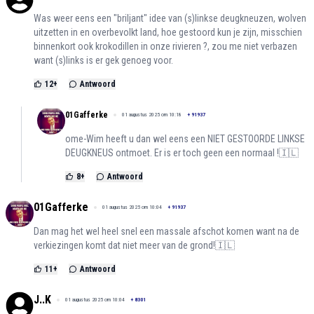
Was weer eens een "briljant" idee van (s)linkse deugkneuzen, wolven
uitzetten in en overbevolkt land, hoe gestoord kun je zijn, misschien
binnenkort ook krokodillen in onze rivieren ?, zou me niet verbazen
want (s)links is er gek genoeg voor.
12
+
Antwoord
01Gafferke
01 augustus 2025 om 10:18
+
91937
ome-Wim heeft u dan wel eens een NIET GESTOORDE LINKSE
DEUGKNEUS ontmoet. Er is er toch geen een normaal !🇮🇱
8
+
Antwoord
01Gafferke
01 augustus 2025 om 10:04
+
91937
Dan mag het wel heel snel een massale afschot komen want na de
verkiezingen komt dat niet meer van de grond!🇮🇱
11
+
Antwoord
J..K
01 augustus 2025 om 10:04
+
8301