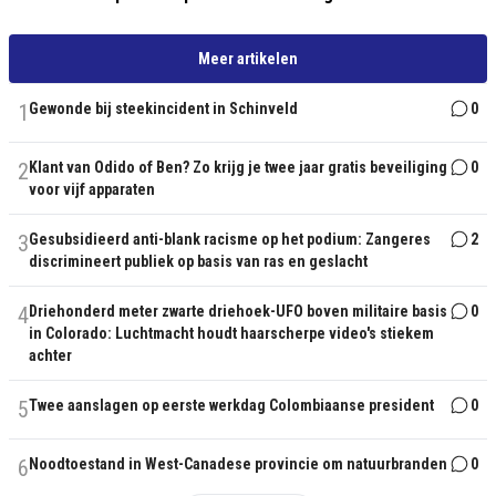
Meer artikelen
1
Gewonde bij steekincident in Schinveld
0
2
Klant van Odido of Ben? Zo krijg je twee jaar gratis beveiliging
0
voor vijf apparaten
3
Gesubsidieerd anti-blank racisme op het podium: Zangeres
2
discrimineert publiek op basis van ras en geslacht
4
Driehonderd meter zwarte driehoek-UFO boven militaire basis
0
in Colorado: Luchtmacht houdt haarscherpe video's stiekem
achter
5
Twee aanslagen op eerste werkdag Colombiaanse president
0
6
Noodtoestand in West-Canadese provincie om natuurbranden
0