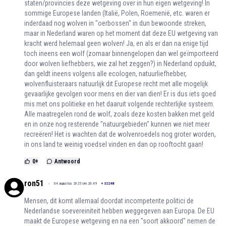
staten/provincies deze wetgeving over in hun eigen wetgeving! In
sommige Europese landen (Italië, Polen, Roemenië, etc. waren er
inderdaad nog wolven in "oerbossen" in dun bewoonde streken,
maar in Nederland waren op het moment dat deze EU wetgeving van
kracht werd helemaal geen wolven! Ja, en als er dan na enige tijd
toch ineens een wolf (zomaar binnengelopen dan wel geïmporteerd
door wolven liefhebbers, wie zal het zeggen?) in Nederland opduikt,
dan geldt ineens volgens alle ecologen, natuurliefhebber,
wolvenfluisteraars natuurlijk dit Europese recht met alle mogelijk
gevaarlijke gevolgen voor mens en dier van dien! Er is dus iets goed
mis met ons politieke en het daaruit volgende rechterlijke systeem.
Alle maatregelen rond de wolf, zoals deze kosten bakken met geld
en in onze nog resterende "natuurgebieden" kunnen we niet meer
recreëren! Het is wachten dat de wolvenroedels nog groter worden,
in ons land te weinig voedsel vinden en dan op rooftocht gaan!
0
+
Antwoord
ron51
04 augustus 2025 om 20:49
+
32248
Mensen, dit komt allemaal doordat incompetente politici de
Nederlandse soevereiniteit hebben weggegeven aan Europa. De EU
maakt de Europese wetgeving en na een "soort akkoord" nemen de