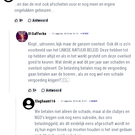
...en dan de rest ook afschieten voor er nog meer en ergere
ongelukken gebeuren....
8
+
Antwoord
01Gafferke
01 augustus 2025 om 10:15
+
91937
Klopt , uitroeien, kijk maar de ganzen overlast. Ook dit is zo’n
voorbeeld van het LINKSE NATUUR BELEID. Deze hebben tot
op hebben altijd en als in het werkt gesteld om deze overlast
goed te keuren. Wat denkt je wat dit per jaar aan schaden en
overlast oplevert. De belasting betalen mag de vergoeding
gaan betalen aan de boeren , als ze nog wel een schade
vergoeding krijgen?🇮🇱
5
+
Antwoord
Slaghaam116
01 augustus 2025 om 10:47
+
62629
We betalen niet alleen de schade, maar al die clubjes en
NGO’s krijgen ook nog eens subsidie, dus ons
belastinggeld, als dit eindelijk eens afgeschaft wordt en
zij hun eigen broek op moeten houden is het snel gedaan