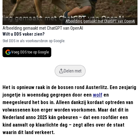
Afbeelding gemaakt met ChatGPT van OpenAI
Afbeelding gemaakt met ChatGPT van OpenAI
Wilt u DDS vaker zien?
Stel DDS in als voorkeursbron op Google.
Voeg DDS toe op Google
Delen met
Het is opnieuw raak in de bossen rond Austerlitz. Een zesjarig
jongetje is woensdag gegrepen door een
wolf
en
meegesleurd het bos in. Alleen dankzij kordaat optreden van
volwassenen kon erger worden voorkomen. Maar dat dit in
Nederland anno 2025 kán gebeuren – dat een roofdier een
kind aanvalt op klaarlichte dag – zegt alles over de staat
waarin dit land verkeert.