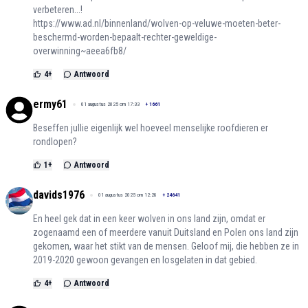
verbeteren...!
https://www.ad.nl/binnenland/wolven-op-veluwe-moeten-beter-
beschermd-worden-bepaalt-rechter-geweldige-
overwinning~aeea6fb8/
4
+
Antwoord
ermy61
01 augustus 2025 om 17:33
+
1661
Beseffen jullie eigenlijk wel hoeveel menselijke roofdieren er
rondlopen?
1
+
Antwoord
davids1976
01 augustus 2025 om 12:28
+
24641
En heel gek dat in een keer wolven in ons land zijn, omdat er
zogenaamd een of meerdere vanuit Duitsland en Polen ons land zijn
gekomen, waar het stikt van de mensen. Geloof mij, die hebben ze in
2019-2020 gewoon gevangen en losgelaten in dat gebied.
4
+
Antwoord