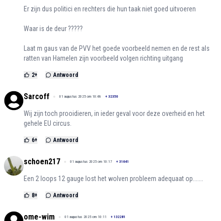
Er zijn dus politici en rechters die hun taak niet goed uitvoeren
Waar is de deur ?????
Laat m gaus van de PVV het goede voorbeeld nemen en de rest als
ratten van Hamelen zijn voorbeeld volgen richting uitgang
2
+
Antwoord
Sarcoff
01 augustus 2025 om 10:48
+
32350
Wij zijn toch prooidieren, in ieder geval voor deze overheid en het
gehele EU circus.
6
+
Antwoord
schoen217
01 augustus 2025 om 10:17
+
31641
Een 2 loops 12 gauge lost het wolven probleem adequaat op.......
8
+
Antwoord
ome-wim
01 augustus 2025 om 10:11
+
132281