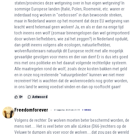
staten/provincies deze wetgeving over in hun eigen wetgeving! In
sommige Europese landen (Italië, Polen, Roemenië, etc. waren er
inderdaad nog wolven in "oerbossen" in dun bewoonde streken,
maar in Nederland waren op het moment dat deze EU wetgeving van
kracht werd helemaal geen wolven! Ja, en als er dan na enige tijd
toch ineens een wolf (zomaar binnengelopen dan wel geïmporteerd
door wolven liefhebbers, wie zal het zeggen?) in Nederland opduikt,
dan geldt ineens volgens alle ecologen, natuurliefhebber,
wolvenfluisteraars natuurlijk dit Europese recht met alle mogelijk
gevaarlijke gevolgen voor mens en dier van dien! Er is dus iets goed
mis met ons politieke en het daaruit volgende rechterlijke systeem.
Alle maatregelen rond de wolf, zoals deze kosten bakken met geld
en in onze nog resterende "natuurgebieden" kunnen we niet meer
recreëren! Het is wachten dat de wolvenroedels nog groter worden,
in ons land te weinig voedsel vinden en dan op rooftocht gaan!
0
+
Antwoord
Freedomforever
01 augustus 2025 om 21:19
+
185432
Volgens de rechter: De wolven moeten beter beschermd worden, de
mens niet..... Het is veel beter om alle sLinkse (D66-)rechters op de
Veluwe te dumpen als voer voor de wolven.....dat zou pas de wereld