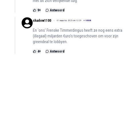
met dit zich verrijkende tuig.
9
+
Antwoord
shadow1100
01 augustus 2025 om 12:29
+
10638
En 'ons' Frenske Timmerdingus heeft ze nog eens extra
(illegaal) miljarden €uro's toegeschoven om voor zijn
greendeal te lobbyen.
4
+
Antwoord