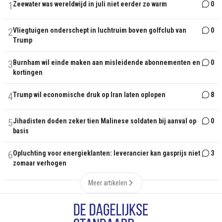
1
Zeewater was wereldwijd in juli niet eerder zo warm
0
2
Vliegtuigen onderschept in luchtruim boven golfclub van
0
Trump
3
Burnham wil einde maken aan misleidende abonnementen en
0
kortingen
4
Trump wil economische druk op Iran laten oplopen
8
5
Jihadisten doden zeker tien Malinese soldaten bij aanval op
0
basis
6
Opluchting voor energieklanten: leverancier kan gasprijs niet
3
zomaar verhogen
Meer artikelen