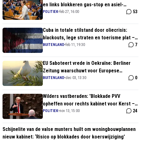
en links blokkeren gas-stop en asiel-
uitzetting
53
POLITIEK
•
feb 27, 16:00
Cuba in totale stilstand door oliecrisis:
blackouts, lege straten en toerisme plat –
Trump's blokkade slaat toe
7
BUITENLAND
•
feb 11, 19:30
EU Saboteert vrede in Oekraïne: Berliner
Zeitung waarschuwt voor Europese
inmenging in onderhandelingen
0
BUITENLAND
•
dec 03, 13:30
Wilders vastberaden: 'Blokkade PVV
opheffen voor rechts kabinet voor Kerst –
PvdA is dood!'
24
POLITIEK
•
nov 13, 15:00
Schijnelite van de valse munters huilt om woningbouwplannen
nieuw kabinet: ‘Risico op blokkades door koerswijziging’