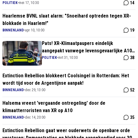
14
POLITIEK
•
mei 17, 10:30
Haarlemse BVNL slaat alarm: "Snoeihard optreden tegen XR-
blokkade in Haarlem!"
19
BINNENLAND
•
apr 10, 10:00
Pats! XR-Klimaatpaupers eindelijk
aangepakt vanwege levensgevaarlijke A10
blokkade
38
POLITIEK
•
mrt 31, 10:30
Extinction Rebellion blokkeert Coolsingel in Rotterdam: Het
wordt tijd voor de Argentijnse aanpak!
52
BINNENLAND
•
dec 29, 13:00
Halsema vreest 'vergaande ontregeling' door de
klimaatterroristen van XR op A10
35
BINNENLAND
•
dec 14, 20:00
Extinction Rebellion gaat weer ouderwets de openbare orde
verstoren: Demonstraties en blokkade aangekondigd voor 30