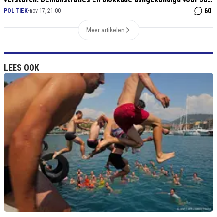
december
60
POLITIEK
•
nov 17, 21:00
Meer artikelen
LEES OOK