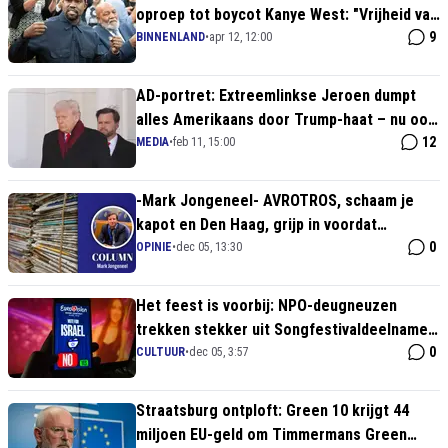
oproep tot boycot Kanye West: "Vrijheid van
meningsuiting!"
9
BINNENLAND
•
apr 12, 12:00
AD-portret: Extreemlinkse Jeroen dumpt
alles Amerikaans door Trump-haat – nu ook
Fuze Tea en Android in de ban
12
MEDIA
•
feb 11, 15:00
-Mark Jongeneel- AVROTROS, schaam je
kapot en Den Haag, grijp in voordat
Nederland aan de verkeerde kant van de
0
OPINIE
•
dec 05, 13:30
geschiedenis staat
Het feest is voorbij: NPO-deugneuzen
trekken stekker uit Songfestivaldeelname
omdat ze Israël haten
0
CULTUUR
•
dec 05, 3:57
Straatsburg ontploft: Green 10 krijgt 44
miljoen EU-geld om Timmermans Green