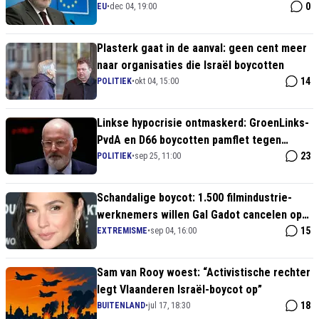
Deal erdoor te rammen
0
EU
•
dec 04, 19:00
Plasterk gaat in de aanval: geen cent meer
naar organisaties die Israël boycotten
14
POLITIEK
•
okt 04, 15:00
Linkse hypocrisie ontmaskerd: GroenLinks-
PvdA en D66 boycotten pamflet tegen
extreemrechts – PVV en FVD niet welkom!
23
POLITIEK
•
sep 25, 11:00
Schandalige boycot: 1.500 filmindustrie-
werknemers willen Gal Gadot cancelen op
Venetië Filmfestival
15
EXTREMISME
•
sep 04, 16:00
Sam van Rooy woest: “Activistische rechter
legt Vlaanderen Israël-boycot op”
18
BUITENLAND
•
jul 17, 18:30