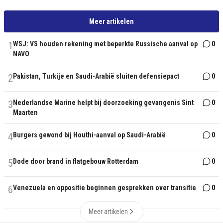
Meer artikelen
1
WSJ: VS houden rekening met beperkte Russische aanval op
0
NAVO
2
Pakistan, Turkije en Saudi-Arabië sluiten defensiepact
0
3
Nederlandse Marine helpt bij doorzoeking gevangenis Sint
0
Maarten
4
Burgers gewond bij Houthi-aanval op Saudi-Arabië
0
5
Dode door brand in flatgebouw Rotterdam
0
6
Venezuela en oppositie beginnen gesprekken over transitie
0
Meer artikelen