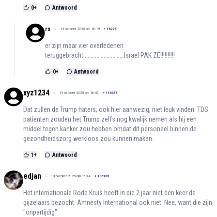
0
+
Antwoord
rs
13 oktober 2025 om 18:19
+
16226
er zijn maar vier overledenen
teruggebracht............................Israel PAK ZE!!!!!!!!!!
0
+
Antwoord
xyz1234
13 oktober 2025 om 16:50
+
116497
Dat zullen de Trump haters, ook hier aanwezig, niet leuk vinden. TDS
patienten zouden het Trump zelfs nog kwalijk nemen als hij een
middel tegen kanker zou hebben omdat dit personeel binnen de
gezondheidszorg werkloos zou kunnen maken.
1
+
Antwoord
edjan
13 oktober 2025 om 16:44
+
105105
Het internationale Rode Kruis heeft in die 2 jaar niet éen keer de
gijzelaars bezocht. Amnesty International ook niet. Nee, want die zijn
"onpartijdig".