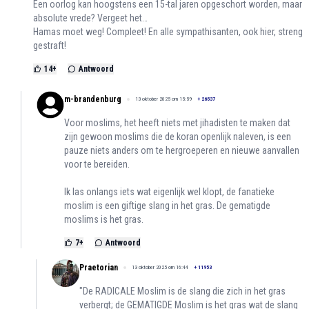
Een oorlog kan hoogstens een 15-tal jaren opgeschort worden, maar
absolute vrede? Vergeet het…
Hamas moet weg! Compleet! En alle sympathisanten, ook hier, streng
gestraft!
14
+
Antwoord
m-brandenburg
13 oktober 2025 om 15:59
+
26537
Voor moslims, het heeft niets met jihadisten te maken dat
zijn gewoon moslims die de koran openlijk naleven, is een
pauze niets anders om te hergroeperen en nieuwe aanvallen
voor te bereiden.
Ik las onlangs iets wat eigenlijk wel klopt, de fanatieke
moslim is een giftige slang in het gras. De gematigde
moslims is het gras.
7
+
Antwoord
Praetorian
13 oktober 2025 om 16:44
+
11953
"De RADICALE Moslim is de slang die zich in het gras
verbergt; de GEMATIGDE Moslim is het gras wat de slang