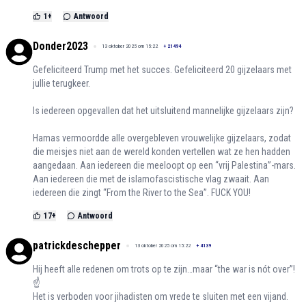
1
+
Antwoord
Donder2023
13 oktober 2025 om 15:22
+
21494
Gefeliciteerd Trump met het succes. Gefeliciteerd 20 gijzelaars met
jullie terugkeer.
Is iedereen opgevallen dat het uitsluitend mannelijke gijzelaars zijn?
Hamas vermoordde alle overgebleven vrouwelijke gijzelaars, zodat
die meisjes niet aan de wereld konden vertellen wat ze hen hadden
aangedaan. Aan iedereen die meeloopt op een “vrij Palestina”-mars.
Aan iedereen die met de islamofascistische vlag zwaait. Aan
iedereen die zingt “From the River to the Sea”. FUCK YOU!
17
+
Antwoord
patrickdeschepper
13 oktober 2025 om 15:22
+
4139
Hij heeft alle redenen om trots op te zijn…maar “the war is nót over”!
☝️
Het is verboden voor jihadisten om vrede te sluiten met een vijand.