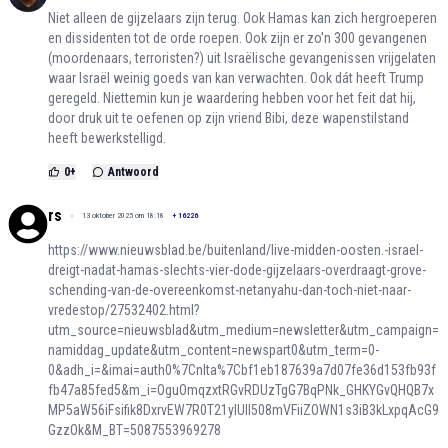
Niet alleen de gijzelaars zijn terug. Ook Hamas kan zich hergroeperen
en dissidenten tot de orde roepen. Ook zijn er zo'n 300 gevangenen
(moordenaars, terroristen?) uit Israëlische gevangenissen vrijgelaten
waar Israël weinig goeds van kan verwachten. Ook dát heeft Trump
geregeld. Niettemin kun je waardering hebben voor het feit dat hij,
door druk uit te oefenen op zijn vriend Bibi, deze wapenstilstand
heeft bewerkstelligd.
0
+
Antwoord
rs
13 oktober 2025 om 18:18
+
16226
https://www.nieuwsblad.be/buitenland/live-midden-oosten.-israel-
dreigt-nadat-hamas-slechts-vier-dode-gijzelaars-overdraagt-grove-
schending-van-de-overeenkomst-netanyahu-dan-toch-niet-naar-
vredestop/27532402.html?
utm_source=nieuwsblad&utm_medium=newsletter&utm_campaign=
namiddag_update&utm_content=newspart0&utm_term=0-
0&adh_i=&imai=auth0%7Cnlta%7Cbf1eb187639a7d07fe36d153fb93f
fb47a85fed5&m_i=OguOmqzxtRGvRDUzTgG7BqPNk_GHKYGvQHQB7x
MP5aW56iFsifik8DxrvEW7R0T21ylUll508mVFiiZOWN1s3iB3kLxpqAcG9
GzzOk&M_BT=5087553969278