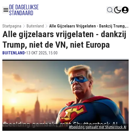
Startpagina
Buitenland
Alle Gijzelaars Vrijgelaten - Dankzij Trump,
Alle gijzelaars vrijgelaten - dankzij
Niet De VN, Niet Europa
Trump, niet de VN, niet Europa
BUITENLAND
•
13 OKT 2025, 15:00
Afbeelding gemaakt met Shutterstock AI