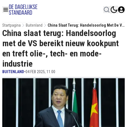
Startpagina
Buitenland
China Slaat Terug: Handelsoorlog Met De VS
China slaat terug: Handelsoorlog
Bereikt Nieuw Kookpunt En Treft Olie-, Tech-
En Mode-Industrie
met de VS bereikt nieuw kookpunt
en treft olie-, tech- en mode-
industrie
BUITENLAND
•
04 FEB 2025, 11:00