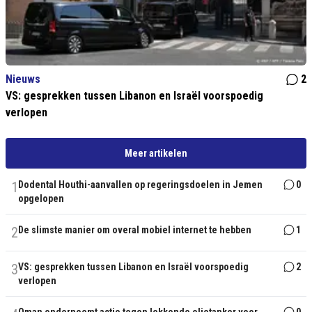
Nieuws
2
VS: gesprekken tussen Libanon en Israël voorspoedig
verlopen
Meer artikelen
1
Dodental Houthi-aanvallen op regeringsdoelen in Jemen
0
opgelopen
2
De slimste manier om overal mobiel internet te hebben
1
3
VS: gesprekken tussen Libanon en Israël voorspoedig
2
verlopen
Oman onderneemt actie tegen lekkende olietanker voor
0