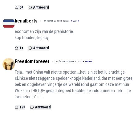
5
+
Antwoord
benalberts
04 februari 2025 om 12:02
+
27317
economen zijn van de prehistorie.
kop houden, legacy
1
+
Antwoord
Freedomforever
04 februari 2025 om 11:15
+
184973
Tsja....met China valt niet te spotten....het is niet het luidruchtige
sLinkse nietszeggende speldenknopje Nederland, dat met een grote
bek en opgeheven vingertje de wereld rond gaat om deze met hun
Woke en LHBTQI+ gedachtegoed trachten te indoctrineren...eh..... te
"verbeteren" ....!!!
19
+
Antwoord