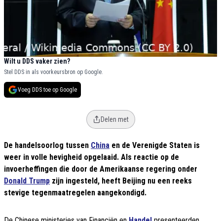
Wilt u DDS vaker zien?
Stel DDS in als voorkeursbron op Google.
Voeg DDS toe op Google
Delen met
De handelsoorlog tussen
China
en de Verenigde Staten is
weer in volle hevigheid opgelaaid. Als reactie op de
invoerheffingen die door de Amerikaanse regering onder
Donald Trump
zijn ingesteld, heeft Beijing nu een reeks
stevige tegenmaatregelen aangekondigd.
De Chinese ministeries van Financiën en
Handel
presenteerden