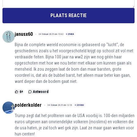
PLAATS REACTIE
janusx60
04 februari 2025 om 13:42
+
29404
Bijna de complete wereld economie is gebaseerd op "lucht", de
geschiedenis zoals u het voorgeschoteld krijgt op school zit vol met
verdraaide feiten. Bijna 100 jaar na ww2 zijn we nog géén haar
opgeschoten met hoe we nou beter met elkaar om kunnen gaan als
mensheid. Ik zou zeggen laat de bom dan maar barsten, grote
voordeel is, dat als de bubbel barst, het alleen maar beter kan gaan,
want dieper dan de bodem gaat niet.
6
+
Antwoord
polderkolder
04 februari 2025 om 12:16
+
231062
Trump zegt dat het profiteren van de USA voorbij is. 100-den miljarden
euros uitgeven aan onvriendelijke volkeren (moslims) en volkeren die
de usa haten, je zal toch wel gek zijn. Laat ze maar gaan werken voor
hun centen!