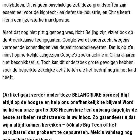
molybdeen. Dit is geen onschuldige zet; deze grondstoffen zijn
essentieel voor de hightech- en defensie-industrie, en China heeft
hierin een ijzersterke marktpositie.
Alsof dat nog niet pittig genoeg was, richt Beijing zijn vizier ook op
de Amerikaanse techgiganten. Google wordt onderzocht wegens
vermeende schendingen van de antimonopoliewetten. Dat is op z’n
minst opmerkelijk, aangezien Google's zoekmachine in China al jaren
niet beschikbaar is. Toch kan dit onderzoek grote gevolgen hebben
voor de beperkte zakelijke activiteiten die het bedrijf nog in het land
heeft.
(Artikel gaat verder onder deze BELANGRIJKE oproep) Blijf
altijd op de hoogte en help ons onafhankelijk te blijven! Word
nu lid van onze gratis DDS Nieuwsbrief en ontvang dagelijks de
beste artikelen rechtstreeks in uw inbox. Zo garandeert u dat
wij u altijd kunnen bereiken – óók als Big Tech of het
partijkartel ons probeert te censureren. Meld u vandaag nog
aan en blijf bereikbaar!