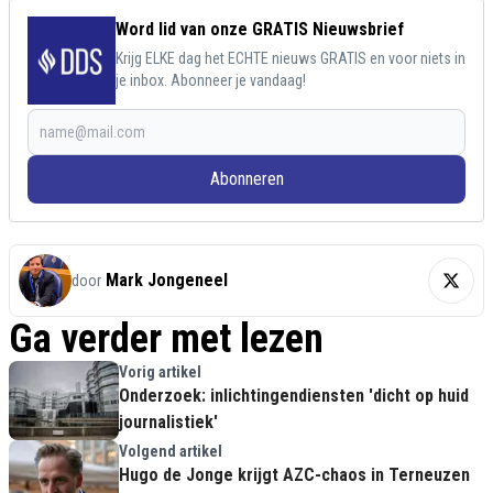
Word lid van onze GRATIS Nieuwsbrief
Krijg ELKE dag het ECHTE nieuws GRATIS en voor niets in
je inbox. Abonneer je vandaag!
Abonneren
Mark Jongeneel
door
Ga verder met lezen
Vorig artikel
Onderzoek: inlichtingendiensten 'dicht op huid
journalistiek'
Volgend artikel
Hugo de Jonge krijgt AZC-chaos in Terneuzen