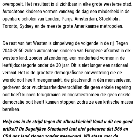
overspoelt. Het resultaat is al zichtbaar in elke grote westerse stad.
Autochtone kinderen vormen vandaag de dag een minderheid in de
openbare scholen van Londen, Parijs, Amsterdam, Stockholm,
Toronto, Sydney en de meeste grote Amerikaanse metropolen.
De rest van het Westen is simpelweg de volgende in de rij. Tegen
2040-2050 zullen autochtone kinderen van Europese afkomst in elk
westers land, zonder uitzondering, een minderheid vormen in de
leeftijdscategorie onder de 30 jaar. Dit is niet langer een nationaal
verhaal. Het is de grootste demografische omwenteling die de
wereld ooit heeft meegemaakt, die plaatsvindt in één mensenleven,
gedreven door vruchtbaarheidsverschillen die geen enkele regering
ooit heeft kunnen terugdraaien en migratiestromen die geen enkele
democratie ooit heeft kunnen stoppen zodra ze een kritische massa
bereiken.
Help ons in de strijd tegen dit afbraakbeleid! Vond u dit een goed
artikel? De Dagelijkse Standaard laat niet gebeuren dat D66 en
CDA ons land slopen zonder weerwoord. Wij staan voor de