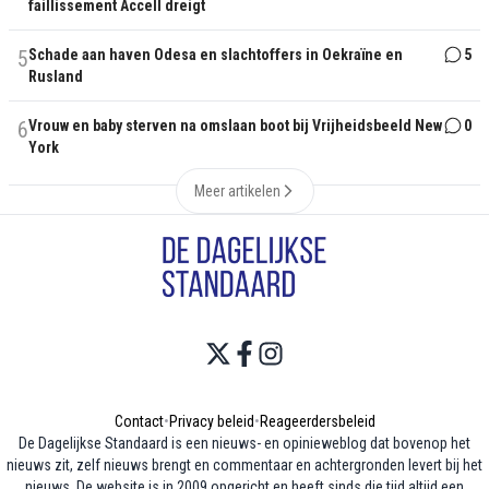
faillissement Accell dreigt
5
Schade aan haven Odesa en slachtoffers in Oekraïne en
5
Rusland
6
Vrouw en baby sterven na omslaan boot bij Vrijheidsbeeld New
0
York
Meer artikelen
Contact
•
Privacy beleid
•
Reageerdersbeleid
De Dagelijkse Standaard is een nieuws- en opinieweblog dat bovenop het
nieuws zit, zelf nieuws brengt en commentaar en achtergronden levert bij het
nieuws. De website is in 2009 opgericht en heeft sinds die tijd altijd een