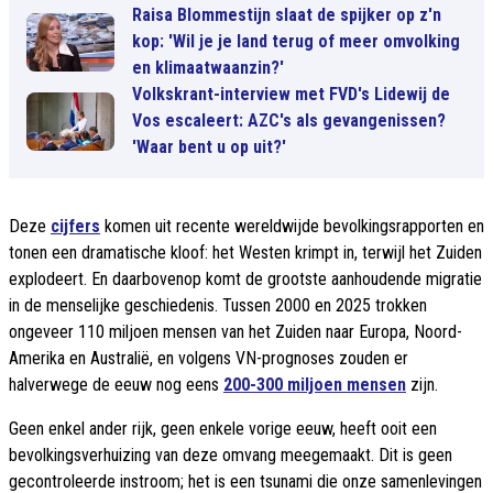
Raisa Blommestijn slaat de spijker op z'n
kop: 'Wil je je land terug of meer omvolking
en klimaatwaanzin?'
Volkskrant-interview met FVD's Lidewij de
Vos escaleert: AZC's als gevangenissen?
'Waar bent u op uit?'
Deze
cijfers
komen uit recente wereldwijde bevolkingsrapporten en
tonen een dramatische kloof: het Westen krimpt in, terwijl het Zuiden
explodeert. En daarbovenop komt de grootste aanhoudende migratie
in de menselijke geschiedenis. Tussen 2000 en 2025 trokken
ongeveer 110 miljoen mensen van het Zuiden naar Europa, Noord-
Amerika en Australië, en volgens VN-prognoses zouden er
halverwege de eeuw nog eens
200-300 miljoen mensen
zijn.
Geen enkel ander rijk, geen enkele vorige eeuw, heeft ooit een
bevolkingsverhuizing van deze omvang meegemaakt. Dit is geen
gecontroleerde instroom; het is een tsunami die onze samenlevingen