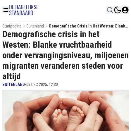
Startpagina
Buitenland
Demografische Crisis In Het Westen: Blanke
Demografische crisis in het
Vruchtbaarheid Onder Vervangingsniveau,
Miljoenen Migranten Veranderen Steden
Westen: Blanke vruchtbaarheid
Voor Altijd
onder vervangingsniveau, miljoenen
migranten veranderen steden voor
altijd
BUITENLAND
•
03 DEC 2025, 12:30