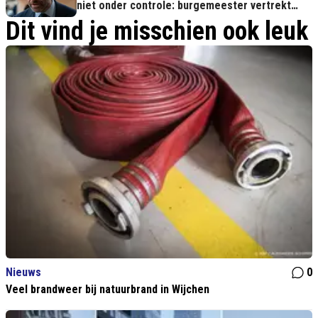
niet onder controle: burgemeester vertrekt
alsnog
Dit vind je misschien ook leuk
Nieuws
0
Veel brandweer bij natuurbrand in Wijchen