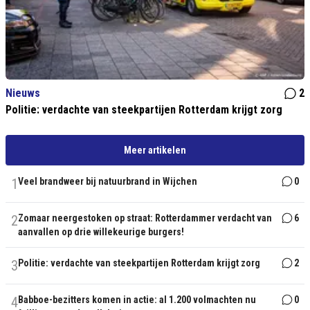
Nieuws
2
Politie: verdachte van steekpartijen Rotterdam krijgt zorg
Meer artikelen
1
Veel brandweer bij natuurbrand in Wijchen
0
2
Zomaar neergestoken op straat: Rotterdammer verdacht van
6
aanvallen op drie willekeurige burgers!
3
Politie: verdachte van steekpartijen Rotterdam krijgt zorg
2
4
Babboe-bezitters komen in actie: al 1.200 volmachten nu
0