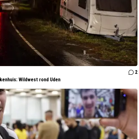
2
ekenhuis: Wildwest rond Uden