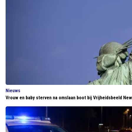
Nieuws
Vrouw en baby sterven na omslaan boot bij Vrijheidsbeeld New