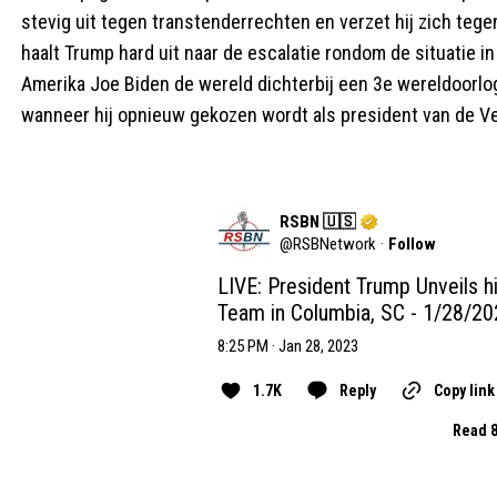
stevig uit tegen transtenderrechten en verzet hij zich teg
haalt Trump hard uit naar de escalatie rondom de situatie i
Amerika Joe Biden de wereld dichterbij een 3e wereldoorlo
wanneer hij opnieuw gekozen wordt als president van de V
RSBN 🇺🇸
@
RSBNetwork
·
Follow
LIVE: President Trump Unveils hi
Team in Columbia, SC - 1/28/20
8:25 PM · Jan 28, 2023
1.7K
Reply
Copy link
Read 8