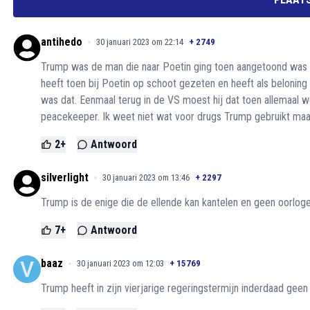
antihedo
30 januari 2023 om 22:14
+
2749
Trump was de man die naar Poetin ging toen aangetoond was
heeft toen bij Poetin op schoot gezeten en heeft als beloning 
was dat. Eenmaal terug in de VS moest hij dat toen allemaal
peacekeeper. Ik weet niet wat voor drugs Trump gebruikt maar 
2
+
Antwoord
silverlight
30 januari 2023 om 13:46
+
2297
Trump is de enige die de ellende kan kantelen en geen oorloge
7
+
Antwoord
baaz
30 januari 2023 om 12:03
+
15769
Trump heeft in zijn vierjarige regeringstermijn inderdaad geen