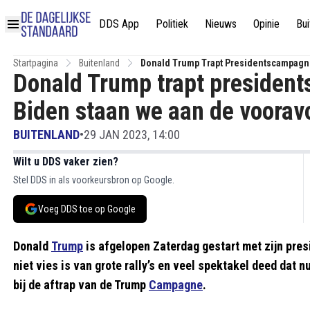
DDS App
Politiek
Nieuws
Opinie
Bui
Startpagina
Buitenland
Donald Trump Trapt Presidentscampagne
Donald Trump trapt president
Biden staan we aan de voorav
BUITENLAND
•
29 JAN 2023, 14:00
Wilt u DDS vaker zien?
Stel DDS in als voorkeursbron op Google.
Voeg DDS toe op Google
Donald
Trump
is afgelopen Zaterdag gestart met zijn pr
niet vies is van grote rally’s en veel spektakel deed dat 
bij de aftrap van de Trump
Campagne
.