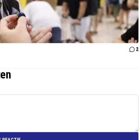
2
ten
 REACTIE