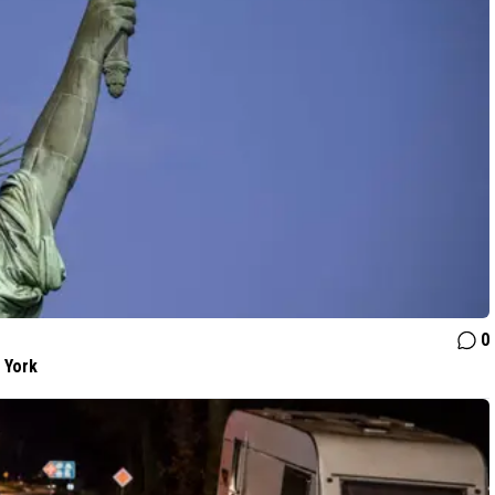
0
 York