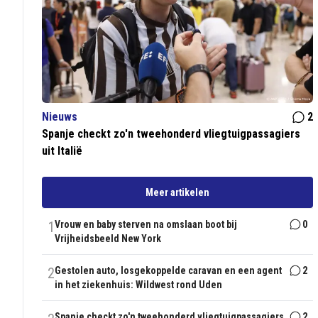
Nieuws
2
Spanje checkt zo'n tweehonderd vliegtuigpassagiers
uit Italië
Meer artikelen
1
Vrouw en baby sterven na omslaan boot bij
0
Vrijheidsbeeld New York
2
Gestolen auto, losgekoppelde caravan en een agent
2
in het ziekenhuis: Wildwest rond Uden
Spanje checkt zo'n tweehonderd vliegtuigpassagiers
2