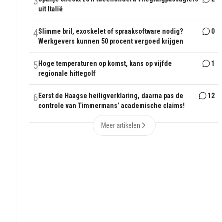
3
uit Italië
4
Slimme bril, exoskelet of spraaksoftware nodig?
0
Werkgevers kunnen 50 procent vergoed krijgen
5
Hoge temperaturen op komst, kans op vijfde
1
regionale hittegolf
6
Eerst de Haagse heiligverklaring, daarna pas de
12
controle van Timmermans’ academische claims!
Meer artikelen