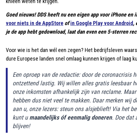
knieën weten te krijgen.
Goed nieuws! DDS heeft nu een eigen app voor iPhone en i
voor niets in de AppStore
of
in Google Play voor Android
,
je de app hebt gedownload, laat dan even een 5-sterren rece
Voor wie is het dan wél een zegen? Het bedrijfsleven waars
dure Europese landen snel omlaag kunnen krijgen of laag 
Een oproep van de redactie: door de coronacrisis he
ontzettend lastig. Wij willen alles gratis leesbaar
onze inkomsten afhankelijk zijn van reclame. Maar 
hebben dus niet veel te makken. Daar merken wij 
aan u, onze lezers: steun ons alsjeblieft! Via he
kunt u
maandelijks óf eenmalig doneren
. Doe dat 
blijven!