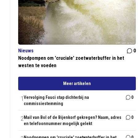
Nieuws
0
Noodpompen om 'cruciale' zoetwaterbuffer in het
westen te voeden
Meer artikelen
1
Vervolging Fauci stap dichterbij na
0
commissiestemming
2
Mail van Bol of de Bijenkorf gekregen? Naam, adres
0
en telefoonnummer mogelijk gelekt
Noodpompen om 'cruciale' zoetwaterbuffer in het
0