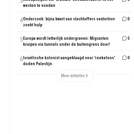
3
westen te voeden
4
Onderzoek: bijna kwart van slachtoffers sextortion
0
zoekt hulp
5
Europa wordt letterlijk ondergraven: Migranten
5
kruipen via tunnels onder de buitengrens door!
6
Israëlische kolonist aangeklaagd voor 'roekeloos'
0
doden Palestijn
Meer artikelen