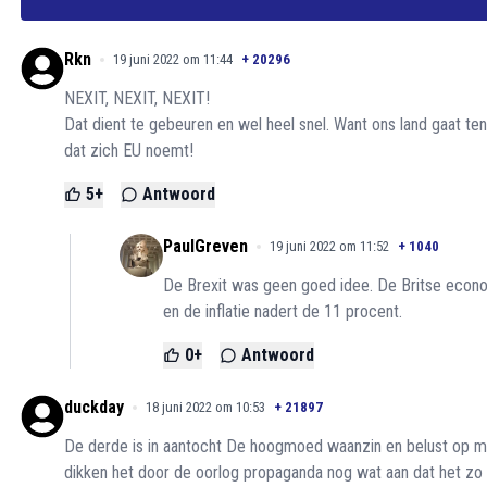
Rkn
19 juni 2022 om 11:44
+
20296
NEXIT, NEXIT, NEXIT!
Dat dient te gebeuren en wel heel snel. Want ons land gaat ten
dat zich EU noemt!
5
+
Antwoord
PaulGreven
19 juni 2022 om 11:52
+
1040
De Brexit was geen goed idee. De Britse econom
en de inflatie nadert de 11 procent.
0
+
Antwoord
duckday
18 juni 2022 om 10:53
+
21897
De derde is in aantocht De hoogmoed waanzin en belust op mac
dikken het door de oorlog propaganda nog wat aan dat het zo zi