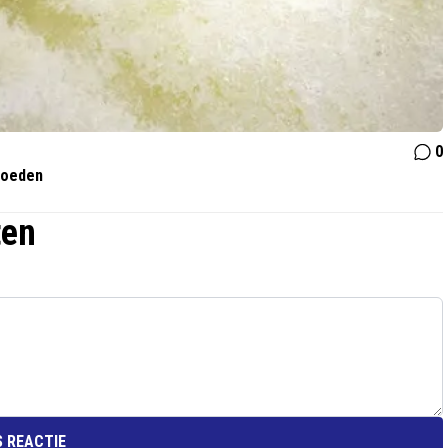
0
voeden
ten
 REACTIE