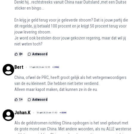
Denkt hij...rechtstreeks vanuit China naar Duitsland ,met een Duitse
sticker en bingo...
En krijg je geld terug voor je geleverde stroom? Dat is jouw partij die
dit regelde, jij betaald 100 procent en je krijgt 50 procent terug voor
jouw levering stroom.
Je word ook bestolen door jouw gekozen regering, maar dat wil jij
niet weten toch?
0
+
Antwoord
Bert
17 april 2023 om 12:55
+
3962
China, ofwel de PRC, heeft groot gelijk als het vertegenwoordigers
van de eu kleineert. Die hebben niet beter verdiend.
Alleen maar kapot maken, dat kunnen ze in de eu.
1
+
Antwoord
Johan.K
10 april 2023 om 11:43
+
6344
Als de geldstromen richting China opdrogen is het snel gebeurt met
de grote mond van China. Met andere woorden, als nu ALLE westerse