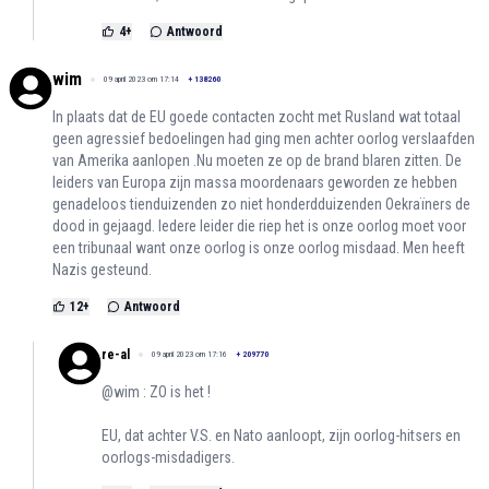
4
+
Antwoord
wim
09 april 2023 om 17:14
+
138260
In plaats dat de EU goede contacten zocht met Rusland wat totaal
geen agressief bedoelingen had ging men achter oorlog verslaafden
van Amerika aanlopen .Nu moeten ze op de brand blaren zitten. De
leiders van Europa zijn massa moordenaars geworden ze hebben
genadeloos tienduizenden zo niet honderdduizenden Oekraïners de
dood in gejaagd. Iedere leider die riep het is onze oorlog moet voor
een tribunaal want onze oorlog is onze oorlog misdaad. Men heeft
Nazis gesteund.
12
+
Antwoord
re-al
09 april 2023 om 17:16
+
209770
@wim : ZO is het !
EU, dat achter V.S. en Nato aanloopt, zijn oorlog-hitsers en
oorlogs-misdadigers.