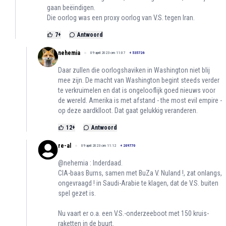
gaan beëindigen.
Die oorlog was een proxy oorlog van V.S. tegen Iran.
7
+
Antwoord
nehemia
09 april 2023 om 11:07
+
535726
Daar zullen die oorlogshaviken in Washington niet blij
mee zijn. De macht van Washington begint steeds verder
te verkruimelen en dat is ongelooflijk goed nieuws voor
de wereld. Amerika is met afstand - the most evil empire -
op deze aardklloot. Dat gaat gelukkig veranderen.
12
+
Antwoord
re-al
09 april 2023 om 11:12
+
209770
@nehemia : Inderdaad.
CIA-baas Burns, samen met BuZa V. Nuland !, zat onlangs,
ongevraagd ! in Saudi-Arabie te klagen, dat de V.S. buiten
spel gezet is.
Nu vaart er o.a. een V.S.-onderzeeboot met 150 kruis-
raketten in de buurt.