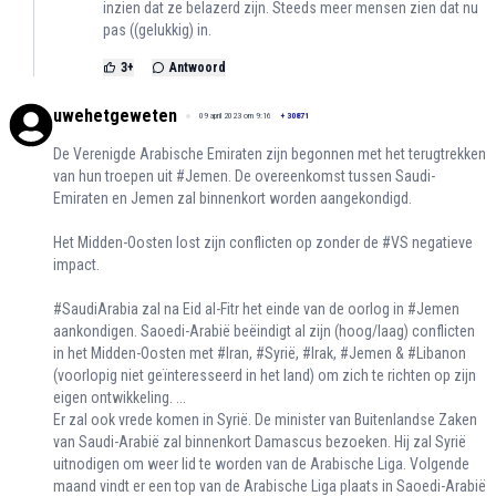
inzien dat ze belazerd zijn. Steeds meer mensen zien dat nu
pas ((gelukkig) in.
3
+
Antwoord
uwehetgeweten
09 april 2023 om 9:16
+
30871
De Verenigde Arabische Emiraten zijn begonnen met het terugtrekken
van hun troepen uit #Jemen. De overeenkomst tussen Saudi-
Emiraten en Jemen zal binnenkort worden aangekondigd.
Het Midden-Oosten lost zijn conflicten op zonder de #VS negatieve
impact.
#SaudiArabia zal na Eid al-Fitr het einde van de oorlog in #Jemen
aankondigen. Saoedi-Arabië beëindigt al zijn (hoog/laag) conflicten
in het Midden-Oosten met #Iran, #Syrië, #Irak, #Jemen & #Libanon
(voorlopig niet geïnteresseerd in het land) om zich te richten op zijn
eigen ontwikkeling. ...
Er zal ook vrede komen in Syrië. De minister van Buitenlandse Zaken
van Saudi-Arabië zal binnenkort Damascus bezoeken. Hij zal Syrië
uitnodigen om weer lid te worden van de Arabische Liga. Volgende
maand vindt er een top van de Arabische Liga plaats in Saoedi-Arabië