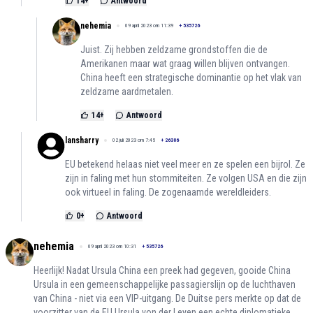
14
+
Antwoord
nehemia
09 april 2023 om 11:39
+
535726
Juist. Zij hebben zeldzame grondstoffen die de
Amerikanen maar wat graag willen blijven ontvangen.
China heeft een strategische dominantie op het vlak van
zeldzame aardmetalen.
14
+
Antwoord
lansharry
02 juli 2023 om 7:45
+
26306
EU betekend helaas niet veel meer en ze spelen een bijrol. Ze
zijn in faling met hun stommiteiten. Ze volgen USA en die zijn
ook virtueel in faling. De zogenaamde wereldleiders.
0
+
Antwoord
nehemia
09 april 2023 om 10:31
+
535726
Heerlijk! Nadat Ursula China een preek had gegeven, gooide China
Ursula in een gemeenschappelijke passagierslijn op de luchthaven
van China - niet via een VIP-uitgang. De Duitse pers merkte op dat de
voorzitter van de EU Ursula von der Leyen een echte diplomatieke