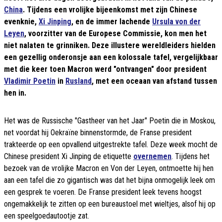
China
. Tijdens een vrolijke bijeenkomst met zijn Chinese
evenknie,
Xi Jinping
, en de immer lachende
Ursula von der
Leyen
, voorzitter van de Europese Commissie, kon men het
niet nalaten te grinniken. Deze illustere wereldleiders hielden
een gezellig onderonsje aan een kolossale tafel, vergelijkbaar
met die keer toen Macron werd "ontvangen" door president
Vladimir Poetin
in
Rusland
, met een oceaan van afstand tussen
hen in.
Het was de Russische "Gastheer van het Jaar" Poetin die in Moskou,
net voordat hij Oekraïne binnenstormde, de Franse president
trakteerde op een opvallend uitgestrekte tafel. Deze week mocht de
Chinese president Xi Jinping de etiquette
overnemen
. Tijdens het
bezoek van de vrolijke Macron en Von der Leyen, ontmoette hij hen
aan een tafel die zo gigantisch was dat het bijna onmogelijk leek om
een gesprek te voeren. De Franse president leek tevens hoogst
ongemakkelijk te zitten op een bureaustoel met wieltjes, alsof hij op
een speelgoedautootje zat.