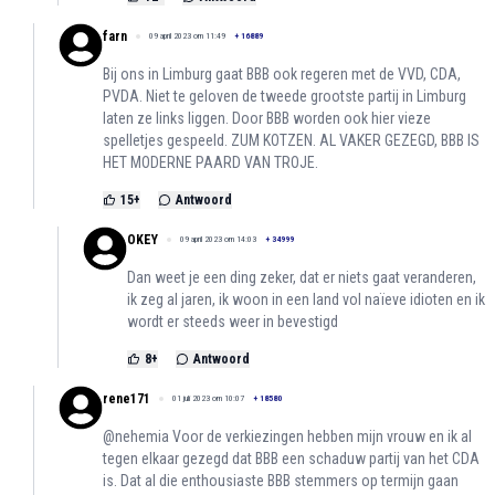
farn
09 april 2023 om 11:49
+
16889
Bij ons in Limburg gaat BBB ook regeren met de VVD, CDA,
PVDA. Niet te geloven de tweede grootste partij in Limburg
laten ze links liggen. Door BBB worden ook hier vieze
spelletjes gespeeld. ZUM KOTZEN. AL VAKER GEZEGD, BBB IS
HET MODERNE PAARD VAN TROJE.
15
+
Antwoord
OKEY
09 april 2023 om 14:03
+
34999
Dan weet je een ding zeker, dat er niets gaat veranderen,
ik zeg al jaren, ik woon in een land vol naïeve idioten en ik
wordt er steeds weer in bevestigd
8
+
Antwoord
rene171
01 juli 2023 om 10:07
+
18580
@nehemia Voor de verkiezingen hebben mijn vrouw en ik al
tegen elkaar gezegd dat BBB een schaduw partij van het CDA
is. Dat al die enthousiaste BBB stemmers op termijn gaan