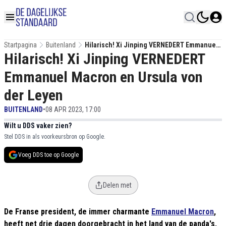
Startpagina
Buitenland
Hilarisch! Xi Jinping VERNEDERT Emmanuel
Hilarisch! Xi Jinping VERNEDERT
Macron En Ursula Von Der Leyen
Emmanuel Macron en Ursula von
der Leyen
BUITENLAND
•
08 APR 2023, 17:00
Wilt u DDS vaker zien?
Stel DDS in als voorkeursbron op Google.
Voeg DDS toe op Google
Delen met
De Franse president, de immer charmante
Emmanuel Macron
,
heeft net drie dagen doorgebracht in het land van de panda's,