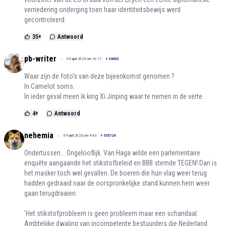
vernedering onderging toen haar identiteitsbewijs werd
gecontroleerd.
35
+
Antwoord
pb-writer
09 april 2023 om 10:17
+
34603
Waar zijn de foto's van deze bijeenkomst genomen ?
In Camelot soms.
In ieder geval meen ik king Xi Jinping waar te nemen in de verte.
4
+
Antwoord
nehemia
09 april 2023 om 9:43
+
535726
Ondertussen... Ongelooflijk. Van Haga wilde een parlementaire
enquête aangaande het stikstofbeleid en BBB stemde TEGEN! Dan is
het masker toch wel gevallen. De boeren die hun vlag weer terug
hadden gedraaid naar de oorspronkelijke stand kunnen hem weer
gaan terugdraaien.
'Het stikstofprobleem is geen probleem maar een schandaal.
Ambtelijke dwaling van incompetente bestuurders die Nederland