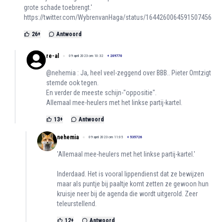
grote schade toebrengt.'
https://twitter.com/WybrenvanHaga/status/1644260064591507456
26
+
Antwoord
re-al
09 april 2023 om 10:32
+
209770
@nehemia : Ja, heel veel-zeggend over BBB.. Pieter Omtzigt
stemde ook tegen.
En verder de meeste schijn-"oppositie".
Allemaal mee-heulers met het linkse partij-kartel.
13
+
Antwoord
nehemia
09 april 2023 om 11:05
+
535726
'Allemaal mee-heulers met het linkse partij-kartel.'
Inderdaad. Het is vooral lippendienst dat ze bewijzen
maar als puntje bij paaltje komt zetten ze gewoon hun
kruisje neer bij de agenda die wordt uitgerold. Zeer
teleurstellend.
12
+
Antwoord