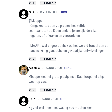
1
+
Antwoord
re-al
09 april 2023 om 11:29
+
209770
@Mbappe :
- Omgekeerd, doen ze precies het zelfde.
Let maar op, hoe Biden andere [wereld]leiders kan
negeren, of afkraken en veroordelen.
- MAAR : Wat er geo-politiek op het wereld-toneel aan de
hand is, zijn gigantische en gevaarlijke ontwikkelingen.
7
+
Antwoord
nehemia
09 april 2023 om 11:43
+
535726
Mbappe ziet het grote plaatje niet. Daar loopt het altijd
weer op vast.
9
+
Antwoord
OKEY
09 april 2023 om 14:10
+
34999
Hij ziet wel meer niet wat hij zou moeten zien