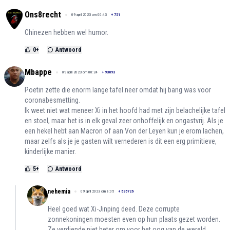
Ons8recht
09 april 2023 om 00:43
+
751
Chinezen hebben wel humor.
0
+
Antwoord
Mbappe
09 april 2023 om 00:24
+
93093
Poetin zette die enorm lange tafel neer omdat hij bang was voor
coronabesmetting.
Ik weet niet wat meneer Xi in het hoofd had met zijn belachelijke tafel
en stoel, maar het is in elk geval zeer onhoffelijk en ongastvrij. Als je
een hekel hebt aan Macron of aan Von der Leyen kun je erom lachen,
maar zelfs als je je gasten wilt vernederen is dit een erg primitieve,
kinderlijke manier.
5
+
Antwoord
nehemia
09 april 2023 om 8:05
+
535726
Heel goed wat Xi-Jinping deed. Deze corrupte
zonnekoningen moesten even op hun plaats gezet worden.
Ze verdiende niet beter om voor het oog van de wereld