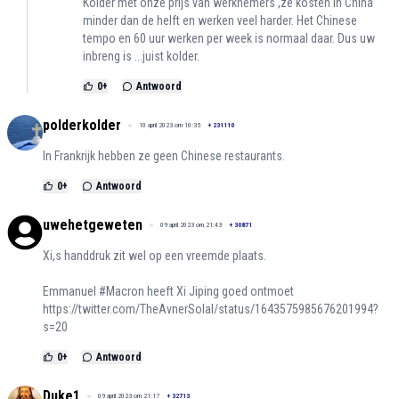
Kolder met onze prijs van werknemers ,ze kosten in China
minder dan de helft en werken veel harder. Het Chinese
tempo en 60 uur werken per week is normaal daar. Dus uw
inbreng is ...juist kolder.
0
+
Antwoord
polderkolder
10 april 2023 om 10:35
+
231110
In Frankrijk hebben ze geen Chinese restaurants.
0
+
Antwoord
uwehetgeweten
09 april 2023 om 21:43
+
30871
Xi,s handdruk zit wel op een vreemde plaats.
Emmanuel #Macron heeft Xi Jiping goed ontmoet
https://twitter.com/TheAvnerSolal/status/1643575985676201994?
s=20
0
+
Antwoord
Duke1
09 april 2023 om 21:17
+
32713