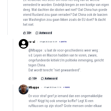
vernederd te worden. Eindelijk kregen ze een koekje van eigen
deeg. Wat dachten die idioten wel niet? Dat China hun goede
vriend Rusland zou gaan verraden? Dat China ook de laarzen
van Washington zou gaan likken zoals de EU doet? Ik dacht
het niet.
33
+
Antwoord
re-al
09 april 2023 om 10:39
+
209770
@Mbappe : u laat de voor-geschiedenis weer weg :
v.d. Leyen en Macron hadden van te voren, zware,
ongefundeerde kritiek t/m politieke inmenging, gericht
tegen China.
Dat wordt terecht "niet gewaardeerd".
10
+
Antwoord
Mbappe
09 april 2023 om 11:14
+
93093
En voor straf geef je iemand dan een ongemakkelijke
stoel? Krijgt hij ook smerige koffie? Legt Xi een
ruftkussen op zijn stoel? Grote mensen onder elkaar.