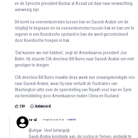
en de Syrische president Bashar al Assad zal daar naar verwachting
aanwezig zijn.
Dit komt na overeenkomsten tussen Iran en Saoedi-Arabië om de
strijdbijl te begraven en na overeenkomsten tussen Irak en Iran om te
regeren in een Koerdische opstand in Iran die werd gecontroleerd
door Koerdische troepen in Irak.
'Dat kunnen we niet hebben', zegt de Amerikaanse president Joe
Biden. Hij stuurde CIA-directeur Bill Burns naar Saoedi-Arabië om met
gevolgen te dreigen:
CIA-directeur Bill Burns maakte deze week een onaangekondigde reis
naar Saoedi-Arabië, waar hij naar verluidt de frustraties van
Washington uitte over de openstelling van Riyadh voor Iran en Syrië
via bemiddeling door Amerikaanse rivalen China en Rusland
10
+
Antwoord
re-al
09 april 2023 om 10:36
+
209770
@uhgw : Heel belangrijk.
Saudi-Arabie kondigde aan, de oorlog in Yemen, eindelijk te