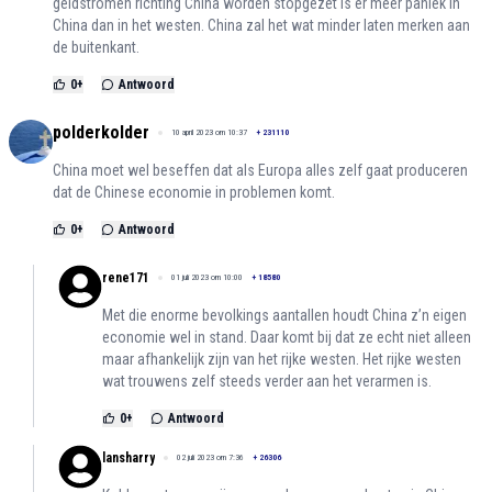
geldstromen richting China worden stopgezet is er meer paniek in
China dan in het westen. China zal het wat minder laten merken aan
de buitenkant.
0
+
Antwoord
polderkolder
10 april 2023 om 10:37
+
231110
China moet wel beseffen dat als Europa alles zelf gaat produceren
dat de Chinese economie in problemen komt.
0
+
Antwoord
rene171
01 juli 2023 om 10:00
+
18580
Met die enorme bevolkings aantallen houdt China z’n eigen
economie wel in stand. Daar komt bij dat ze echt niet alleen
maar afhankelijk zijn van het rijke westen. Het rijke westen
wat trouwens zelf steeds verder aan het verarmen is.
0
+
Antwoord
lansharry
02 juli 2023 om 7:36
+
26306