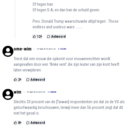
Of tegen Iran.
Of tegen S-A; en dan Iran de schuld geven.
Pres. Donald Trump waarschuwde altijd tegen : Those
endless and useless wars .........
12
+
Antwoord
ome-wim
09 april 2023 om 8:24
+
132281
Triest dat een vrouw die opkomt voor vrouwenrechten wordt
aangevallen door een 'flinke vent' die zijn leuter van zijn kont heeft
laten verwijderen.
2
+
Antwoord
wim
09 april 2023 om 8:00
+
138260
Slechts 33 procent van de [Taiwan] respondenten zei dat ze de VS als
geloofwaardig beschouwen, terwijl meer dan 56 procent zegt dat dit
niet het geval is.
8
+
Antwoord