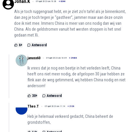
Johan.K
09 april 2023 om 10:36
+
6344
Als je toch ruggengraat hebt, en je ziet zo’n tafel als je binnenkomt,
dan zeg je toch tegen je “gastheer”, jammer maar aan deze onzin
doe ik niet mee. Immers China is meer van ons nodig dan wij van
China. Als de geldstromen vanuit het westen stoppen is het snel
gedaan met Xi.
6
+
Antwoord
janusx60
09 april 2023 om 10:49
+
29404
Ik vrees dat je nog een beetje in het verleden leeft, China
heeft ons niet meer nodig, de afgelopen 30 jaar hebben ze
flink aan de weg getimmerd, wij hebben China nodig en niet
andersom!
30
+
Antwoord
Theo.T
09 april 2023 om 11:14
+
2126
Heb je helemaal verkeerd gedacht, China beheert de
grondstoffen,