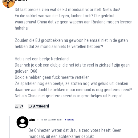
Dit laat precies zien wat de EU mondiaal voorstelt. Niets dus!
En die sukkel van van der Leyen, lachen toch? Die geitekut
waarschuwt China dat ze geen wapens aan Rusland mogen leveren
hahaha!
Zouden die EU grootbekken nu gewoon helemaal niet in de gaten
hebben dat ze mondiaal niets te vertellen hebben?!
Het is net een beetje Nederland.
Daar heb je ook een clubje, die net iets te veel in zichzelf zijn gaan
geloven, D66
Ook die hebben geen fuck meer te vertellen.
Ze spartelen nog een beetje, ze stoten nog wat geluid uit, denken
daarmee aandacht te trekken maar niemand is nog geïnteresseerd!!
Net als China niet geïnteresseerd is in grootbekjes uit Europa!
7
+
Antwoord
wim
10 april 2023 om 10:11
+
138260
De Chinezen weten dat Ursula zero votes heeft. Geen
mandaat, uit een achterkamer geplukt.