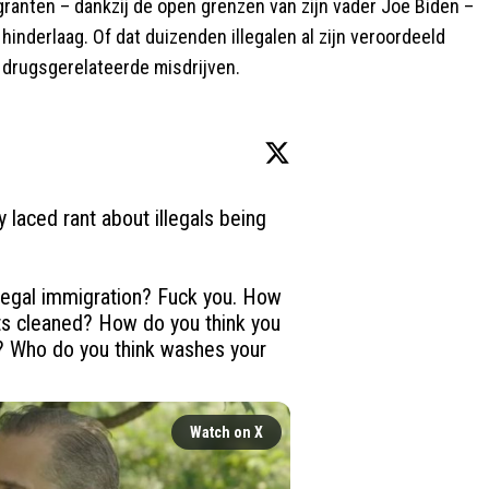
ranten – dankzij de open grenzen van zijn vader Joe Biden –
nderlaag. Of dat duizenden illegalen al zijn veroordeeld
 drugsgerelateerde misdrijven.
laced rant about illegals being 
llegal immigration? Fuck you. How 
ts cleaned? How do you think you 
? Who do you think washes your 
Watch on X