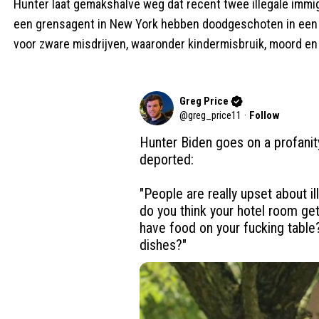
Hunter laat gemakshalve weg dat recent twee illegale immig
een grensagent in New York hebben doodgeschoten in een hi
voor zware misdrijven, waaronder kindermisbruik, moord en
Greg Price
@
greg_price11
·
Follow
Hunter Biden goes on a profanity 
deported: 

"People are really upset about i
do you think your hotel room ge
have food on your fucking table
dishes?"