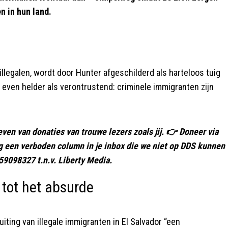
n in hun land.
llegalen, wordt door Hunter afgeschilderd als harteloos tuig
 even helder als verontrustend: criminele immigranten zijn
even van donaties van trouwe lezers zoals jij. 👉 Doneer via
ag een verboden column in je inbox die we niet op DDS kunnen
9098327 t.n.v. Liberty Media.
 tot het absurde
ting van illegale immigranten in El Salvador “een