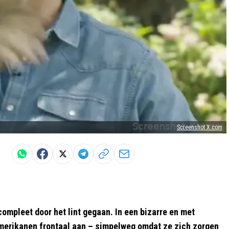
Screenshot X.com
compleet door het lint gegaan. In een bizarre en met
erikanen frontaal aan – simpelweg omdat ze zich zorgen