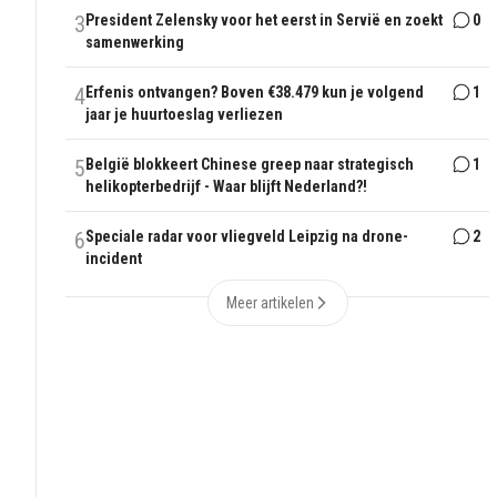
3
President Zelensky voor het eerst in Servië en zoekt
0
samenwerking
4
Erfenis ontvangen? Boven €38.479 kun je volgend
1
jaar je huurtoeslag verliezen
5
België blokkeert Chinese greep naar strategisch
1
helikopterbedrijf - Waar blijft Nederland?!
6
Speciale radar voor vliegveld Leipzig na drone-
2
incident
Meer artikelen