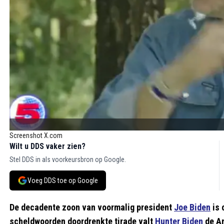
Screenshot X.com
Wilt u DDS vaker zien?
Stel DDS in als voorkeursbron op Google.
Voeg DDS toe op Google
De decadente zoon van voormalig president
Joe Biden
is 
scheldwoorden doordrenkte tirade valt
Hunter Biden
de Am