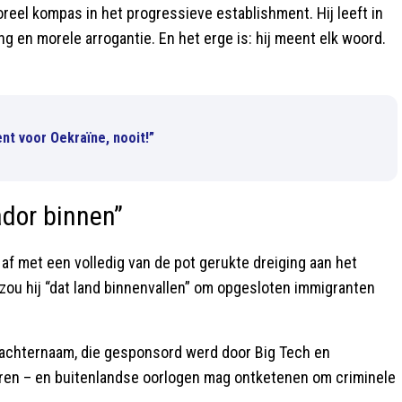
eel kompas in het progressieve establishment. Hij leeft in
g en morele arrogantie. En het erge is: hij meent elk woord.
nt voor Oekraïne, nooit!”
vador binnen”
j af met een volledig van de pot gerukte dreiging aan het
 zou hij “dat land binnenvallen” om opgesloten immigranten
jn achternaam, die gesponsord werd door Big Tech en
uren – en buitenlandse oorlogen mag ontketenen om criminele