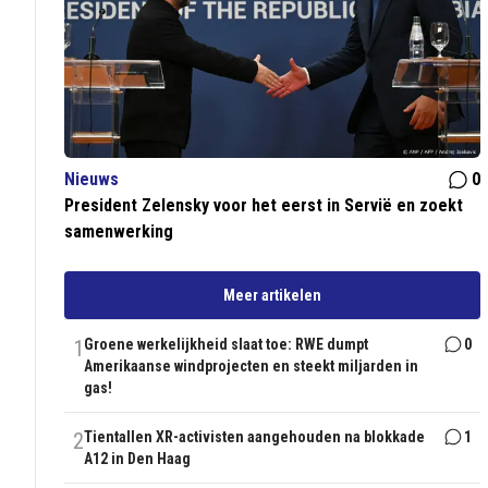
Nieuws
0
President Zelensky voor het eerst in Servië en zoekt
samenwerking
Meer artikelen
1
Groene werkelijkheid slaat toe: RWE dumpt
0
Amerikaanse windprojecten en steekt miljarden in
gas!
2
Tientallen XR-activisten aangehouden na blokkade
1
A12 in Den Haag