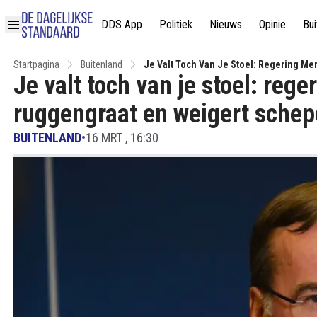
DDS App
Politiek
Nieuws
Opinie
Bui
Startpagina
Buitenland
Je Valt Toch Van Je Stoel: Regering Me
Je valt toch van je stoel: rege
Trump
ruggengraat en weigert schep
BUITENLAND
•
16 MRT , 16:30