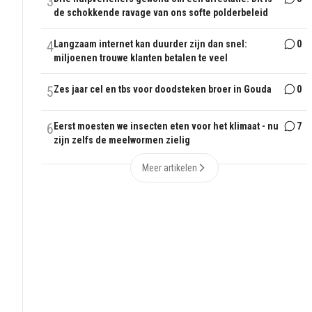
3
de schokkende ravage van ons softe polderbeleid
4
Langzaam internet kan duurder zijn dan snel:
0
miljoenen trouwe klanten betalen te veel
5
Zes jaar cel en tbs voor doodsteken broer in Gouda
0
6
Eerst moesten we insecten eten voor het klimaat - nu
7
zijn zelfs de meelwormen zielig
Meer artikelen