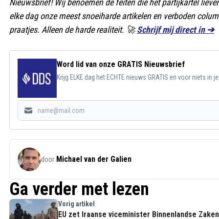
Nieuwsbrief! Wij benoemen de feiten die het partijkartel liever
elke dag onze meest snoeiharde artikelen en verboden columns
praatjes. Alleen de harde realiteit. 🚀
Schrijf mij direct in ➔
Word lid van onze GRATIS Nieuwsbrief
Krijg ELKE dag het ECHTE nieuws GRATIS en voor niets in j
Michael van der Galien
door
Ga verder met lezen
Vorig artikel
EU zet Iraanse viceminister Binnenlandse Zaken