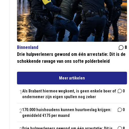
Binnenland
8
Drie hulpverleners gewond om één arrestatie: Dit is de
schokkende ravage van ons softe polderbeleid
Meer artikelen
1
Als Brabant hiermee wegkomt, is geen enkele boer of
0
ondernemer zijn eigen spullen nog zeker
2
170.000 huishoudens kunnen huurtoeslag krijgen:
0
gemiddeld €175 per maand
Drie hulpverleners gewond om één arrestatie: Dit is
8