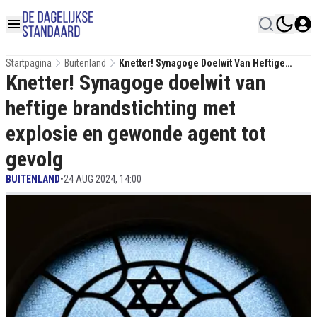
Startpagina
Buitenland
Knetter! Synagoge Doelwit Van Heftige
Knetter! Synagoge doelwit van
Brandstichting Met Explosie En Gewonde
Agent Tot Gevolg
heftige brandstichting met
explosie en gewonde agent tot
gevolg
BUITENLAND
•
24 AUG 2024, 14:00