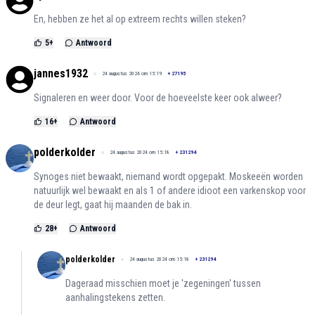
En, hebben ze het al op extreem rechts willen steken?
5
+
Antwoord
jannes1932
24 augustus 2024 om 15:19
+
27195
Signaleren en weer door. Voor de hoeveelste keer ook alweer?
16
+
Antwoord
polderkolder
24 augustus 2024 om 15:18
+
231294
Synoges niet bewaakt, niemand wordt opgepakt. Moskeeën worden
natuurlijk wel bewaakt en als 1 of andere idioot een varkenskop voor
de deur legt, gaat hij maanden de bak in.
28
+
Antwoord
polderkolder
24 augustus 2024 om 15:18
+
231294
Dageraad misschien moet je 'zegeningen' tussen
aanhalingstekens zetten.