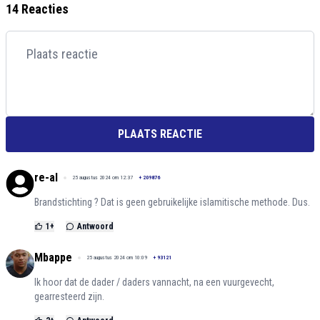
14 Reacties
PLAATS REACTIE
re-al
25 augustus 2024 om 12:37
+
209876
Brandstichting ? Dat is geen gebruikelijke islamitische methode. Dus.
1
+
Antwoord
Mbappe
25 augustus 2024 om 10:09
+
93121
Ik hoor dat de dader / daders vannacht, na een vuurgevecht,
gearresteerd zijn.