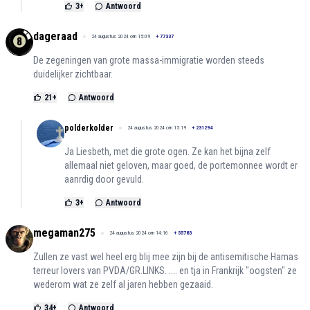
3
+
Antwoord
dageraad
24 augustus 2024 om 15:09
+
77337
De zegeningen van grote massa-immigratie worden steeds
duidelijker zichtbaar.
21
+
Antwoord
polderkolder
24 augustus 2024 om 15:19
+
231294
Ja Liesbeth, met die grote ogen. Ze kan het bijna zelf
allemaal niet geloven, maar goed, de portemonnee wordt er
aanrdig door gevuld.
3
+
Antwoord
megaman275
24 augustus 2024 om 14:16
+
55783
Zullen ze vast wel heel erg blij mee zijn bij de antisemitische Hamas
terreur lovers van PVDA/GR.LINKS. .... en tja in Frankrijk "oogsten" ze
wederom wat ze zelf al jaren hebben gezaaid.
34
+
Antwoord