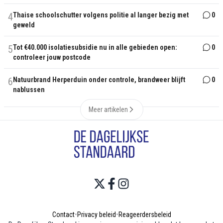
4
Thaise schoolschutter volgens politie al langer bezig met
0
geweld
5
Tot €40.000 isolatiesubsidie nu in alle gebieden open:
0
controleer jouw postcode
6
Natuurbrand Herperduin onder controle, brandweer blijft
0
nablussen
Meer artikelen
Contact
•
Privacy beleid
•
Reageerdersbeleid