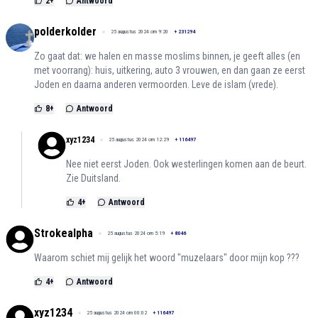
2
+
Antwoord
polderkolder
25 augustus 2024 om 9:20
+
231294
Zo gaat dat: we halen en masse moslims binnen, je geeft alles (en
met voorrang): huis, uitkering, auto 3 vrouwen, en dan gaan ze eerst
Joden en daarna anderen vermoorden. Leve de islam (vrede).
8
+
Antwoord
xyz1234
25 augustus 2024 om 12:29
+
116497
Nee niet eerst Joden. Ook westerlingen komen aan de beurt.
Zie Duitsland.
4
+
Antwoord
Strokealpha
25 augustus 2024 om 5:19
+
8046
Waarom schiet mij gelijk het woord "muzelaars" door mijn kop ???
4
+
Antwoord
xyz1234
25 augustus 2024 om 00:02
+
116497