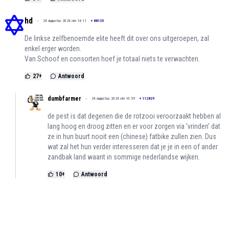
hd
24 augustus 2024 om 14:11
+
88135
De linkse zelfbenoemde elite heeft dit over ons uitgeroepen, zal
enkel erger worden.
Van Schoof en consorten hoef je totaal niets te verwachten.
27
+
Antwoord
dumbfarmer
24 augustus 2024 om 16:59
+
112829
de pest is dat degenen die de rotzooi veroorzaakt hebben al
lang hoog en droog zitten en er voor zorgen via 'vrinden' dat
ze in hun buurt nooit een (chinese) fatbike zullen zien. Dus
wat zal het hun verder interesseren dat je je in een of ander
zandbak land waant in sommige nederlandse wijken.
10
+
Antwoord