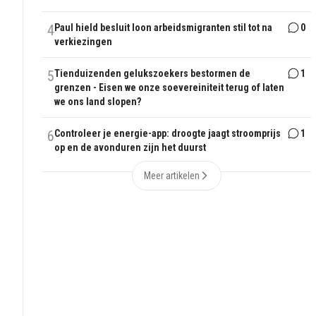
4
Paul hield besluit loon arbeidsmigranten stil tot na
0
verkiezingen
5
Tienduizenden gelukszoekers bestormen de
1
grenzen - Eisen we onze soevereiniteit terug of laten
we ons land slopen?
6
Controleer je energie-app: droogte jaagt stroomprijs
1
op en de avonduren zijn het duurst
Meer artikelen