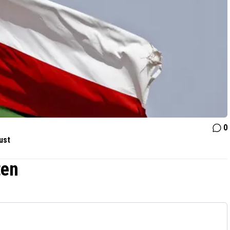
0
ust
ten