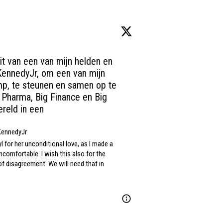
it van een van mijn helden en 
ennedyJr
, om een van mijn 
mp
, te steunen en samen op te 
 Pharma, Big Finance en Big 
reld in een
KennedyJr
 for her unconditional love, as I made a 
ncomfortable. I wish this also for the 
of disagreement. We will need that in 