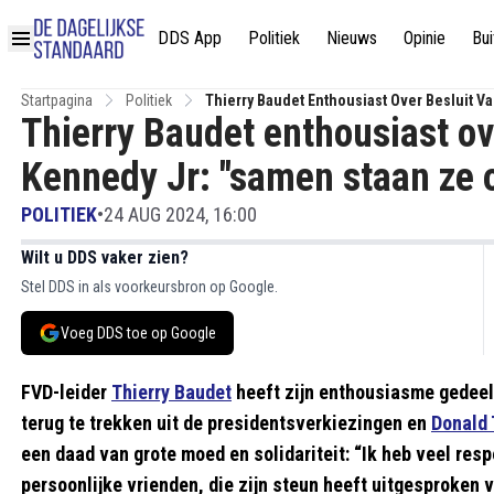
DDS App
Politiek
Nieuws
Opinie
Bui
Startpagina
Politiek
Thierry Baudet Enthousiast Over Besluit Va
Thierry Baudet enthousiast ove
Kennedy Jr: "samen staan ze o
POLITIEK
•
24 AUG 2024, 16:00
Wilt u DDS vaker zien?
Stel DDS in als voorkeursbron op Google.
Voeg DDS toe op Google
FVD-leider
Thierry Baudet
heeft zijn enthousiasme gedeel
terug te trekken uit de presidentsverkiezingen en
Donald
een daad van grote moed en solidariteit: “Ik heb veel resp
persoonlijke vrienden, die zijn steun heeft uitgesproken 