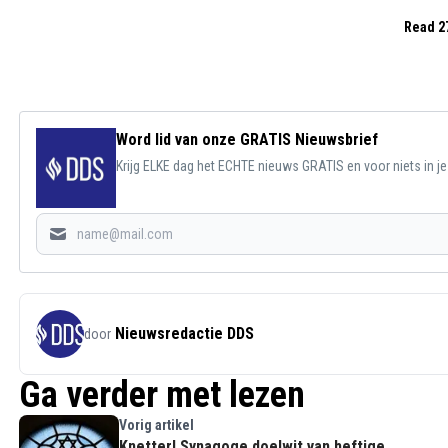
Read 2
Word lid van onze GRATIS Nieuwsbrief
Krijg ELKE dag het ECHTE nieuws GRATIS en voor niets in j
Nieuwsredactie DDS
door
Ga verder met lezen
Vorig artikel
Knetter! Synagoge doelwit van heftige