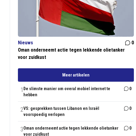
Nieuws
0
Oman onderneemt actie tegen lekkende olietanker
voor zuidkust
Meer artikelen
1
De slimste manier om overal mobiel internet te
0
hebben
2
VS: gesprekken tussen Libanon en Israël
0
voorspoedig verlopen
3
Oman onderneemt actie tegen lekkende olietanker
0
voor zuidkust