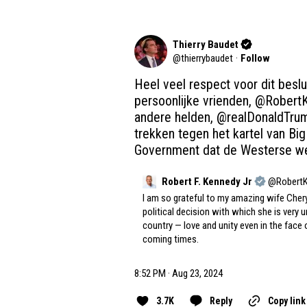
Thierry Baudet
@
thierrybaudet
·
Follow
Heel veel respect voor dit beslu
persoonlijke vrienden, 
@RobertK
andere helden, 
@realDonaldTru
trekken tegen het kartel van Big
Government dat de Westerse we
Robert F. Kennedy Jr
@
Robert
I am so grateful to my amazing wife Cheryl
political decision with which she is very u
country — love and unity even in the face 
coming times.
8:52 PM · Aug 23, 2024
3.7K
Reply
Copy link