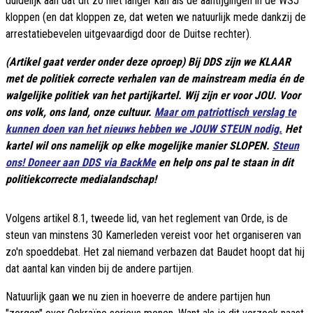
duidelijk aan dat dit zo niet langer kan als de aantijgingen in de WSJ
kloppen (en dat kloppen ze, dat weten we natuurlijk mede dankzij de
arrestatiebevelen uitgevaardigd door de Duitse rechter).
(Artikel gaat verder onder deze oproep) Bij DDS zijn we KLAAR
met de politiek correcte verhalen van de mainstream media én de
walgelijke politiek van het partijkartel. Wij zijn er voor JOU. Voor
ons volk, ons land, onze cultuur.
Maar om patriottisch verslag te
kunnen doen van het nieuws hebben we JOUW STEUN nodig.
Het
kartel wil ons namelijk op elke mogelijke manier SLOPEN.
Steun
ons! Doneer aan DDS via BackMe
en help ons pal te staan in dit
politiekcorrecte medialandschap!
Volgens artikel 8.1, tweede lid, van het reglement van Orde, is de
steun van minstens 30 Kamerleden vereist voor het organiseren van
zo'n spoeddebat. Het zal niemand verbazen dat Baudet hoopt dat hij
dat aantal kan vinden bij de andere partijen.
Natuurlijk gaan we nu zien in hoeverre de andere partijen hun