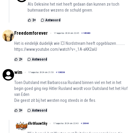
Als Oekraïne het niet heeft gedaan dan kunnen ze toch
buitenaardse wezens de schuld geven.
3
+
Antwoord
Freedomforever
17 augustus 2024 om 22:45
+
185483
Het is eindelijk duidelijk wie 💥 Nordstream heeft opgeblazen..........
https://www.youtube.com/watch?v=_1A-aKK2aiU
2
+
Antwoord
wim
17 augustus 2024 om 21:53
+
138336
Toen Duitsland met Barbarossa Rusland binnen viel en het in het
begin goed ging riep Hitler Rusland wordt voor Duitsland het het Hof
van Eden
Die geest zit bij het westen nog steeds in de fles.
3
+
Antwoord
dhrBlauwSky
17 augustus 2024 om 22:43
+
20044