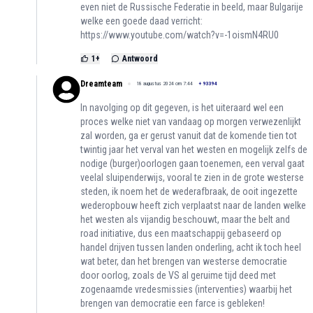
even niet de Russische Federatie in beeld, maar Bulgarije
welke een goede daad verricht:
https://www.youtube.com/watch?v=-1oismN4RU0
1
+
Antwoord
Dreamteam
18 augustus 2024 om 7:44
+
93394
In navolging op dit gegeven, is het uiteraard wel een
proces welke niet van vandaag op morgen verwezenlijkt
zal worden, ga er gerust vanuit dat de komende tien tot
twintig jaar het verval van het westen en mogelijk zelfs de
nodige (burger)oorlogen gaan toenemen, een verval gaat
veelal sluipenderwijs, vooral te zien in de grote westerse
steden, ik noem het de wederafbraak, de ooit ingezette
wederopbouw heeft zich verplaatst naar de landen welke
het westen als vijandig beschouwt, maar the belt and
road initiative, dus een maatschappij gebaseerd op
handel drijven tussen landen onderling, acht ik toch heel
wat beter, dan het brengen van westerse democratie
door oorlog, zoals de VS al geruime tijd deed met
zogenaamde vredesmissies (interventies) waarbij het
brengen van democratie een farce is gebleken!