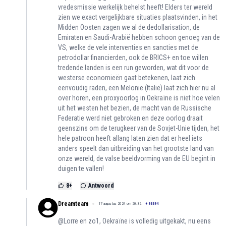
vredesmissie werkelijk behelst heeft! Elders ter wereld
zien we exact vergelijkbare situaties plaatsvinden, in het
Midden Oosten zagen we al de dedollarisation, de
Emiraten en Saudi-Arabië hebben schoon genoeg van de
VS, welke de vele interventies en sancties met de
petrodollar financierden, ook de BRICS+ en toe willen
tredende landen is een run geworden, wat dit voor de
westerse economieën gaat betekenen, laat zich
eenvoudig raden, een Melonie (Italië) laat zich hier nu al
over horen, een proxyoorlog in Oekraïne is niet hoe velen
uit het westen het bezien, de macht van de Russische
Federatie werd niet gebroken en deze oorlog draait
geenszins om de terugkeer van de Sovjet-Unie tijden, het
hele patroon heeft allang laten zien dat er heel iets
anders speelt dan uitbreiding van het grootste land van
onze wereld, de valse beeldvorming van de EU begint in
duigen te vallen!
8
+
Antwoord
Dreamteam
17 augustus 2024 om 20:32
+
93394
@Lorre en zo1, Oekraïne is volledig uitgekakt, nu eens