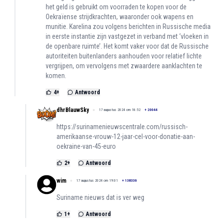
het geld is gebruikt om voorraden te kopen voor de
Oekraïense strijdkrachten, waaronder ook wapens en
munitie. Karelina zou volgens berichten in Russische media
in eerste instantie zijn vastgezet in verband met ‘vloeken in
de openbare ruimte’. Het komt vaker voor dat de Russische
autoriteiten buitenlanders aanhouden voor relatief lichte
vergrijpen, om vervolgens met zwaardere aanklachten te
komen.
4
+
Antwoord
dhrBlauwSky
17 augustus 2024 om 18:52
+
20044
https://surinamenieuwscentrale.com/russisch-
amerikaanse-vrouw-12-jaar-cel-voor-donatie-aan-
oekraine-van-45-euro
2
+
Antwoord
wim
17 augustus 2024 om 19:01
+
138336
Suriname nieuws dat is ver weg
1
+
Antwoord