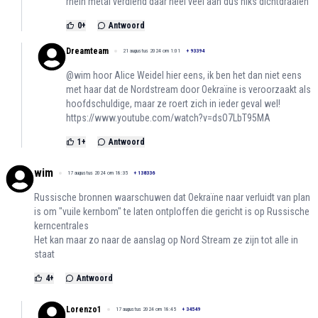
rhein metal verdiend daar heel veel aan dus niks dichtdraaien
0
+
Antwoord
Dreamteam
21 augustus 2024 om 1:01
+
93394
@wim hoor Alice Weidel hier eens, ik ben het dan niet eens
met haar dat de Nordstream door Oekraïne is veroorzaakt als
hoofdschuldige, maar ze roert zich in ieder geval wel!
https://www.youtube.com/watch?v=dsO7LbT95MA
1
+
Antwoord
wim
17 augustus 2024 om 18:35
+
138336
Russische bronnen waarschuwen dat Oekraïne naar verluidt van plan
is om "vuile kernbom" te laten ontploffen die gericht is op Russische
kerncentrales
Het kan maar zo naar de aanslag op Nord Stream ze zijn tot alle in
staat
4
+
Antwoord
Lorenzo1
17 augustus 2024 om 18:45
+
34549