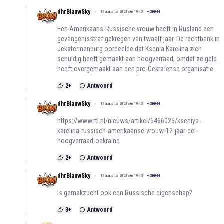
dhrBlauwSky
17 augustus 2024 om 19:42
+
20044
Een Amerikaans-Russische vrouw heeft in Rusland een
gevangenisstraf gekregen van twaalf jaar. De rechtbank in
Jekaterinenburg oordeelde dat Ksenia Karelina zich
schuldig heeft gemaakt aan hoogverraad, omdat ze geld
heeft overgemaakt aan een pro-Oekraïense organisatie.
2
+
Antwoord
dhrBlauwSky
17 augustus 2024 om 19:42
+
20044
https://www.rtl.nl/nieuws/artikel/5466025/kseniya-
karelina-russisch-amerikaanse-vrouw-12-jaar-cel-
hoogverraad-oekraine
2
+
Antwoord
dhrBlauwSky
17 augustus 2024 om 19:43
+
20044
Is gemakzucht ook een Russische eigenschap?
3
+
Antwoord