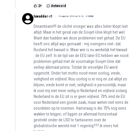
2
+
Antwoord
luwadder-r1
18 augustus 2024 om 16:33
+
12542
Dreamteam!!!! de cliché vroeger was alles beter klopt niet
altijd. Maar in het geval van de Sovjet-Unie klopt het wel.
Want dan hadden we deze problemen niet gehad. De EU
heeft ons altijd wijs gemaakt - mij overigens niet- dat
Rusland het kwaad is. Maar wie is nu werkelijk het kwaad
: de EU zelf. In de tijd van de EEG later EG hebben we nooit
problemen gehad met de voormalige Sovjet-Unie dat
verliep allemaal prima. Totdat de vreselijke EU werd
opgericht. Onder het motto nooit meer oorlog, vrede,
veiligheid en vrijheid. Nou oorlog is er nog en zal altijd zo
blijven, vrede komt er niet, veiligheid is persoonlijk, maar
ik voel mij niet meer veilig in Nederland en vrijheid zolang
Nederland in de EU zit is er geen vrijheid. 70% vind de EU
voor Nederland een goede zaak, maar weten niet eens de
voordelen op te noemen. Hamvraag is die 70% nog eens
wakker te krijgen, of liggen ze allemaal horizontaal
gestrekt onder de LSD te fantaseren over de
globalistische wereld met 1 regering??? ik vrees het