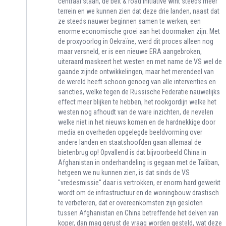
centraal staan, de belt & road initiative wint steeds meer
terrein en we kunnen zien dat deze drie landen, naast dat
ze steeds nauwer beginnen samen te werken, een
enorme economische groei aan het doormaken zijn. Met
de proxyoorlog in Oekraïne, werd dit proces alleen nog
maar versneld, er is een nieuwe ERA aangebroken,
uiteraard maskeert het westen en met name de VS wel de
gaande zijnde ontwikkelingen, maar het merendeel van
de wereld heeft schoon genoeg van alle interventies en
sancties, welke tegen de Russische Federatie nauwelijks
effect meer blijken te hebben, het rookgordijn welke het
westen nog afhoudt van de ware inzichten, de nevelen
welke niet in het nieuws komen en de hardnekkige door
media en overheden opgelegde beeldvorming over
andere landen en staatshoofden gaan allemaal de
bietenbrug op! Opvallend is dat bijvoorbeeld China in
Afghanistan in onderhandeling is gegaan met de Taliban,
hetgeen we nu kunnen zien, is dat sinds de VS
"vredesmissie" daar is vertrokken, er enorm hard gewerkt
wordt om de infrastructuur en de woningbouw drastisch
te verbeteren, dat er overeenkomsten zijn gesloten
tussen Afghanistan en China betreffende het delven van
koper, dan mag gerust de vraag worden gesteld, wat deze