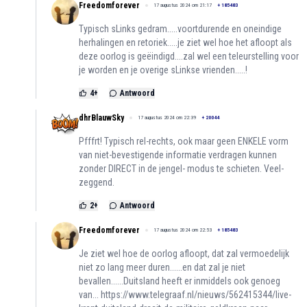
Freedomforever
17 augustus 2024 om 21:17
+
185483
Typisch sLinks gedram.....voortdurende en oneindige
herhalingen en retoriek.....je ziet wel hoe het afloopt als
deze oorlog is geëindigd....zal wel een teleurstelling voor
je worden en je overige sLinkse vrienden.....!
4
+
Antwoord
dhrBlauwSky
17 augustus 2024 om 22:39
+
20044
Pfffrt! Typisch rel-rechts, ook maar geen ENKELE vorm
van niet-bevestigende informatie verdragen kunnen
zonder DIRECT in de jengel- modus te schieten. Veel-
zeggend.
2
+
Antwoord
Freedomforever
17 augustus 2024 om 22:53
+
185483
Je ziet wel hoe de oorlog afloopt, dat zal vermoedelijk
niet zo lang meer duren......en dat zal je niet
bevallen......Duitsland heeft er inmiddels ook genoeg
van...
https://www.telegraaf.nl/nieuws/562415344/live-