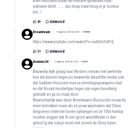
krant-duitsland-draait-de-militaire-geldkraan-naar-
oekraine-dicht
..........dus kruip maar terug in je sLinkse
hol...!
4
+
Antwoord
Dreamteam
17 augustus 2024 om 23:01
+
93394
https://www.youtube.com/watch?v=ouhb3xfoB1Q
1
+
Antwoord
dominic24
17 augustus 2024 om 23:53
+
10217
Blauwsky kijkt graag naar Westers nieuws niet wetende
hoe die kunnen liegen,zo beweerde diezelfde media ook
dat Saddam Houssein massa vernietigingswapens had
en dat Assad mostertgas tegen zijn eigen bevolking
gebruikt en ga zo maar door.
Waarschijnlijk was deze Amerikaans-Russische vrouw bij
meer betrokken maar als ze jouw wijsmaken dat China
Oeigoeren onderste boven ophangen en ze 100x hardop
moeten zeggen dat Xi een groot wereldleider is dan
geloof jij dat ook,je moet niet zoveel de Story lezen