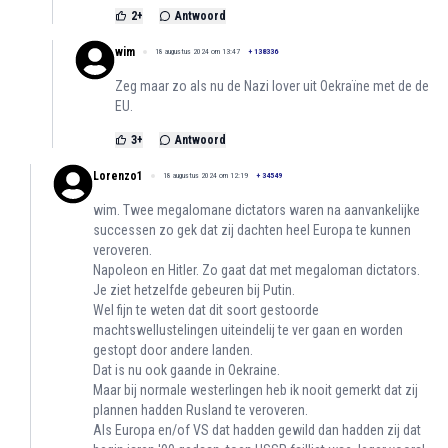
2
+
Antwoord
wim
18 augustus 2024 om 13:47
+
138336
Zeg maar zo als nu de Nazi lover uit Oekraïne met de de
EU.
3
+
Antwoord
Lorenzo1
18 augustus 2024 om 12:19
+
34549
wim. Twee megalomane dictators waren na aanvankelijke
successen zo gek dat zij dachten heel Europa te kunnen
veroveren.
Napoleon en Hitler. Zo gaat dat met megaloman dictators.
Je ziet hetzelfde gebeuren bij Putin.
Wel fijn te weten dat dit soort gestoorde
machtswellustelingen uiteindelij te ver gaan en worden
gestopt door andere landen.
Dat is nu ook gaande in Oekraine.
Maar bij normale westerlingen heb ik nooit gemerkt dat zij
plannen hadden Rusland te veroveren.
Als Europa en/of VS dat hadden gewild dan hadden zij dat