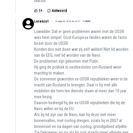
laatste.
1
+
Antwoord
Lorenzo1
18 augustus 2024 om 23:21
+
34549
Luwadder. Dat er geen problemen waren met de USSR
was heel simpel. Oost-Europese landen waren de facto
bezet door de USSR.
Konden dus niet doen wat zij zelf wilden! NIet lid worden
van de EEG, niet lid worden van de Navo.
De problemen zijn gekomen met Putin.
Hij ging de politiek in vastbesloten om Rusland weer
machtig te maken.
De soeverein geworden ex-USSR republieken weer in de
macht van Rusland te brengen. Daar is hij met alle
middelen die hem ten dienste staan al meer dan 10 jaar
mee bezig.
Daarom bedreigd hij die ex-USSR republieken die bij de
Navo willen en bij de EU.
Als zij lid zijn van de Navo, kan hij deze niet meer
binnenvallen, met oorlog dreigen, zoals hij in 2007 al
binnenviel en na dagen van oorlog, grondgebied afpikte.
Zie Oekraiene, en zo als hij ook steeds meer ellende aan