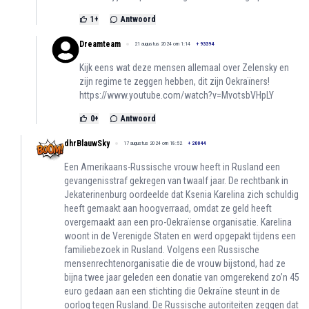
1
+
Antwoord
Dreamteam
21 augustus 2024 om 1:14
+
93394
Kijk eens wat deze mensen allemaal over Zelensky en
zijn regime te zeggen hebben, dit zijn Oekraïners!
https://www.youtube.com/watch?v=MvotsbVHpLY
0
+
Antwoord
dhrBlauwSky
17 augustus 2024 om 18:52
+
20044
Een Amerikaans-Russische vrouw heeft in Rusland een
gevangenisstraf gekregen van twaalf jaar. De rechtbank in
Jekaterinenburg oordeelde dat Ksenia Karelina zich schuldig
heeft gemaakt aan hoogverraad, omdat ze geld heeft
overgemaakt aan een pro-Oekraïense organisatie. Karelina
woont in de Verenigde Staten en werd opgepakt tijdens een
familiebezoek in Rusland. Volgens een Russische
mensenrechtenorganisatie die de vrouw bijstond, had ze
bijna twee jaar geleden een donatie van omgerekend zo’n 45
euro gedaan aan een stichting die Oekraïne steunt in de
oorlog tegen Rusland. De Russische autoriteiten zeggen dat