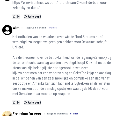
https://www.frontnieuws.com/nord-stream-2-komt-de-bus-voor-
zelensky-en-duda/
1
+
Antwoord
wim
18 augustus 2024 om 11:28
+
138336
Het onthullen van de waarheid over wie de Nord Streams heeft
vernietigd, zal negatieve gevolgen hebben voor Oekraïne, schrijft
UnHerd.
Als de theorieën over de betrokkenheid van de regering-Zelensky bij
de terroristische aanslag worden bevestigd, loopt Kiev het risico de
steun van zijn belangrijkste bondgenoot te verliezen.
Kijk zo doet men dat een verloren slag en Oekraïne krijgt de aanslag
in de schoenen van een zeer moeilijke en complexe aanslag vanaf
zeilbootje en Amerika kan zich lachend terugtrekken en de winsten
die ze maken door de aanslag opstrijken waarbij de EU de rotzooi
met Oekraïne maar moeten op knappen
3
+
Antwoord
Freedomforever
18 augustus 2024 om 9:29
+
185483