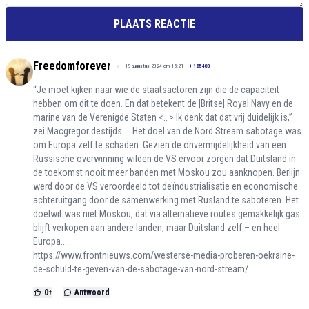
PLAATS REACTIE
Freedomforever
19 augustus 2024 om 15:21
+
185483
“Je moet kijken naar wie de staatsactoren zijn die de capaciteit
hebben om dit te doen. En dat betekent de [Britse] Royal Navy en de
marine van de Verenigde Staten <…> Ik denk dat dat vrij duidelijk is,”
zei Macgregor destijds.....Het doel van de Nord Stream sabotage was
om Europa zelf te schaden. Gezien de onvermijdelijkheid van een
Russische overwinning wilden de VS ervoor zorgen dat Duitsland in
de toekomst nooit meer banden met Moskou zou aanknopen. Berlijn
werd door de VS veroordeeld tot deïndustrialisatie en economische
achteruitgang door de samenwerking met Rusland te saboteren. Het
doelwit was niet Moskou, dat via alternatieve routes gemakkelijk gas
blijft verkopen aan andere landen, maar Duitsland zelf – en heel
Europa.....
https://www.frontnieuws.com/westerse-media-proberen-oekraine-
de-schuld-te-geven-van-de-sabotage-van-nord-stream/
0
+
Antwoord