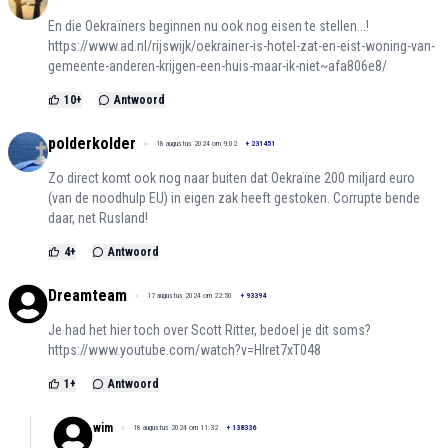
En die Oekraïners beginnen nu ook nog eisen te stellen...!
https://www.ad.nl/rijswijk/oekrainer-is-hotel-zat-en-eist-woning-van-
gemeente-anderen-krijgen-een-huis-maar-ik-niet~afa806e8/
10
+
Antwoord
polderkolder
18 augustus 2024 om 9:02
+
231451
Zo direct komt ook nog naar buiten dat Oekraïne 200 miljard euro
(van de noodhulp EU) in eigen zak heeft gestoken. Corrupte bende
daar, net Rusland!
4
+
Antwoord
Dreamteam
17 augustus 2024 om 22:50
+
93394
Je had het hier toch over Scott Ritter, bedoel je dit soms?
https://www.youtube.com/watch?v=HIret7xT048
1
+
Antwoord
wim
18 augustus 2024 om 11:32
+
138336