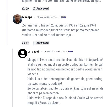
Mijn hemel, het Westen met Duitsland vereenzelvigen, tja....
2
+
Antwoord
Mbappe
18 augustus 2024 om 11:44
+
93142
Zo jammer ... Tussen 23 augustus 1939 en 22 juni 1941
(Barbarossa) konden Hitler en Stalin het prima met elkaar
vinden. Het had zo mooi kunnen zijn ....
1
+
Antwoord
Lorenzo1
18 augustus 2024 om 12:33
+
34549
Mbappe. Twee dictators die elkaar dachten in te pakken!
Stalin zag met angst een grote oorlog aankomen, terwijl
hij nog tijd nodig had om het leger goed te voorzien van
wapens.
Hitler luisterde toen nog naar de generaals, geen oorlog
op twee fronten, dodelijk!
Beide dictators dachten, zodra wij klaar zijn zullen wij de
ander te pakken nemen!
Hitler wilde Europa dus ook Rusland. Stalin wilde zoveel
mogelijk Europa pakken.