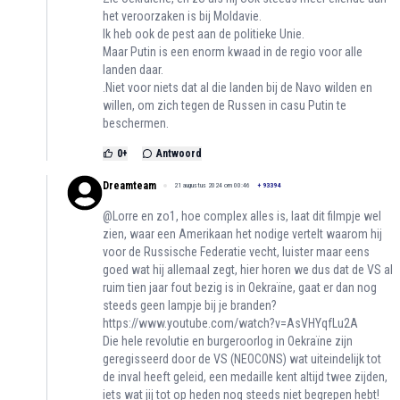
het veroorzaken is bij Moldavie.
Ik heb ook de pest aan de politieke Unie.
Maar Putin is een enorm kwaad in de regio voor alle
landen daar.
.Niet voor niets dat al die landen bij de Navo wilden en
willen, om zich tegen de Russen in casu Putin te
beschermen.
0
+
Antwoord
Dreamteam
21 augustus 2024 om 00:46
+
93394
@Lorre en zo1, hoe complex alles is, laat dit filmpje wel
zien, waar een Amerikaan het nodige vertelt waarom hij
voor de Russische Federatie vecht, luister maar eens
goed wat hij allemaal zegt, hier horen we dus dat de VS al
ruim tien jaar fout bezig is in Oekraïne, gaat er dan nog
steeds geen lampje bij je branden?
https://www.youtube.com/watch?v=AsVHYqfLu2A
Die hele revolutie en burgeroorlog in Oekraïne zijn
geregisseerd door de VS (NEOCONS) wat uiteindelijk tot
de inval heeft geleid, een medaille kent altijd twee zijden,
iets wat jij tot op heden nog steeds niet begrepen hebt!