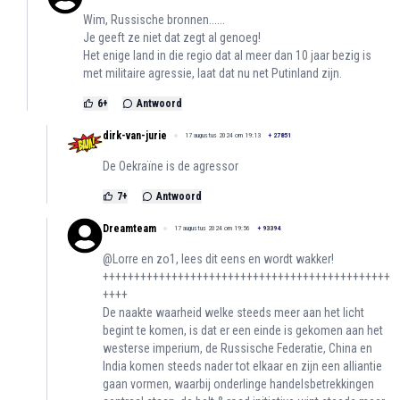
Wim, Russische bronnen......
Je geeft ze niet dat zegt al genoeg!
Het enige land in die regio dat al meer dan 10 jaar bezig is
met militaire agressie, laat dat nu net Putinland zijn.
6
+
Antwoord
dirk-van-jurie
17 augustus 2024 om 19:13
+
27851
De Oekraïne is de agressor
7
+
Antwoord
Dreamteam
17 augustus 2024 om 19:56
+
93394
@Lorre en zo1, lees dit eens en wordt wakker!
++++++++++++++++++++++++++++++++++++++++++++++
++++
De naakte waarheid welke steeds meer aan het licht
begint te komen, is dat er een einde is gekomen aan het
westerse imperium, de Russische Federatie, China en
India komen steeds nader tot elkaar en zijn een alliantie
gaan vormen, waarbij onderlinge handelsbetrekkingen