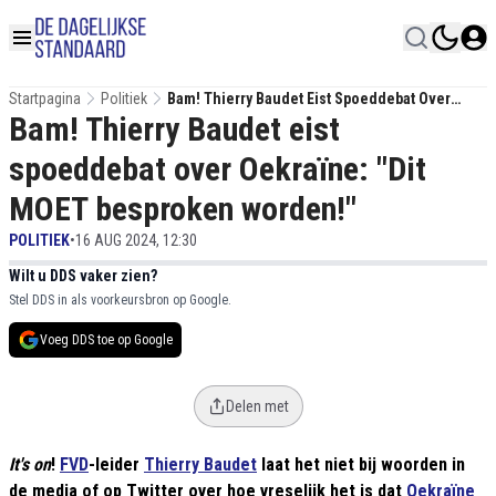
Startpagina
Politiek
Bam! Thierry Baudet Eist Spoeddebat Over
Bam! Thierry Baudet eist
Oekraïne: "Dit MOET Besproken Worden!"
spoeddebat over Oekraïne: "Dit
MOET besproken worden!"
POLITIEK
•
16 AUG 2024, 12:30
Wilt u DDS vaker zien?
Stel DDS in als voorkeursbron op Google.
Voeg DDS toe op Google
Delen met
It's on
!
FVD
-leider
Thierry Baudet
laat het niet bij woorden in
de media of op Twitter over hoe vreselijk het is dat
Oekraïne