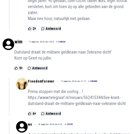
begin jaren '90 gedaan, toen USSR failliet was, leger vooral
versleten, kort om toen zij op alle gebieden aan de grond
zaten.
Maar nee hoor, natuurlijk niet gedaan.
2
+
Antwoord
wim
17 augustus 2024 om 19:03
+
138336
Duitsland draait de militaire geldkraan naar Oekraïne dicht’
Kom op Geert nu jullie.
9
+
Antwoord
Freedomforever
17 augustus 2024 om 21:12
+
185483
Prima stoppen met die oorlog....!.
https://www.telegraaf.nl/nieuws/562415344/live-krant-
duitsland-draait-de-militaire-geldkraan-naar-oekraine-dicht
6
+
Antwoord
ws
18 augustus 2024 om 9:10
+
15978