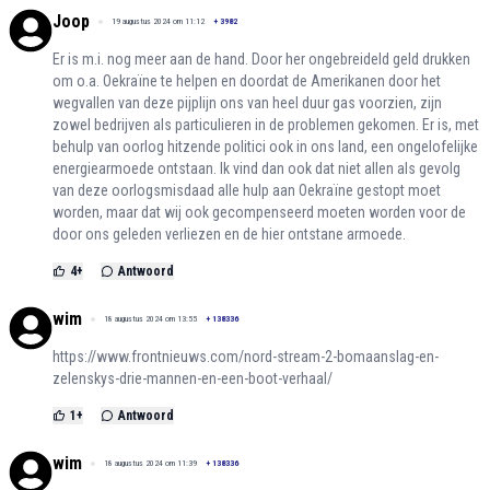
Joop
19 augustus 2024 om 11:12
+
3982
Er is m.i. nog meer aan de hand. Door her ongebreideld geld drukken
om o.a. Oekraïne te helpen en doordat de Amerikanen door het
wegvallen van deze pijplijn ons van heel duur gas voorzien, zijn
zowel bedrijven als particulieren in de problemen gekomen. Er is, met
behulp van oorlog hitzende politici ook in ons land, een ongelofelijke
energiearmoede ontstaan. Ik vind dan ook dat niet allen als gevolg
van deze oorlogsmisdaad alle hulp aan Oekraïne gestopt moet
worden, maar dat wij ook gecompenseerd moeten worden voor de
door ons geleden verliezen en de hier ontstane armoede.
4
+
Antwoord
wim
18 augustus 2024 om 13:55
+
138336
https://www.frontnieuws.com/nord-stream-2-bomaanslag-en-
zelenskys-drie-mannen-en-een-boot-verhaal/
1
+
Antwoord
wim
18 augustus 2024 om 11:39
+
138336