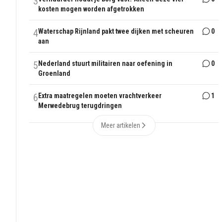
3
kosten mogen worden afgetrokken
4
Waterschap Rijnland pakt twee dijken met scheuren
0
aan
5
Nederland stuurt militairen naar oefening in
0
Groenland
6
Extra maatregelen moeten vrachtverkeer
1
Merwedebrug terugdringen
Meer artikelen