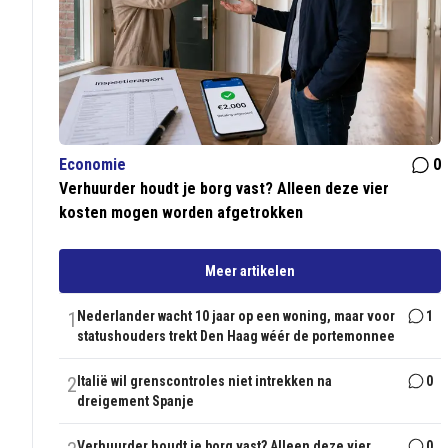
Economie
0
Verhuurder houdt je borg vast? Alleen deze vier
kosten mogen worden afgetrokken
Meer artikelen
1
Nederlander wacht 10 jaar op een woning, maar voor
1
statushouders trekt Den Haag wéér de portemonnee
2
Italië wil grenscontroles niet intrekken na
0
dreigement Spanje
Verhuurder houdt je borg vast? Alleen deze vier
0