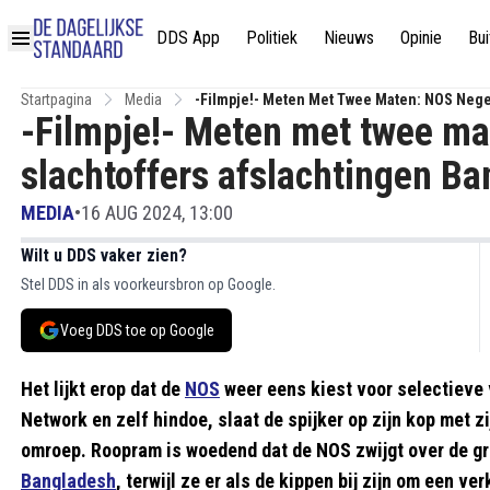
DDS App
Politiek
Nieuws
Opinie
Bui
Startpagina
Media
-Filmpje!- Meten Met Twee Maten: NOS Nege
-Filmpje!- Meten met twee ma
slachtoffers afslachtingen B
MEDIA
•
16 AUG 2024, 13:00
Wilt u DDS vaker zien?
Stel DDS in als voorkeursbron op Google.
Voeg DDS toe op Google
Het lijkt erop dat de
NOS
weer eens kiest voor selectieve
Network en zelf hindoe, slaat de spijker op zijn kop met z
omroep. Roopram is woedend dat de NOS zwijgt over de gr
Bangladesh
, terwijl ze er als de kippen bij zijn om een v