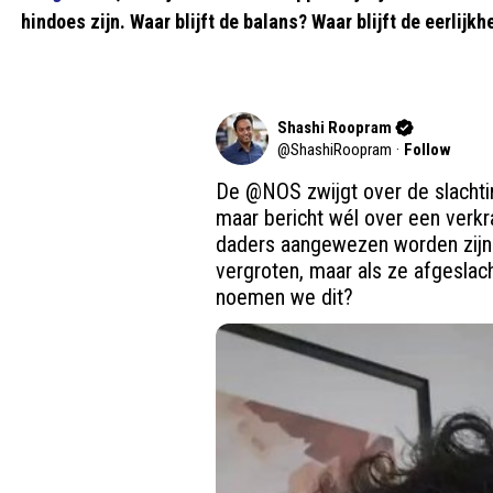
hindoes zijn. Waar blijft de balans? Waar blijft de eerlij
Shashi Roopram
@
ShashiRoopram
·
Follow
De 
@NOS
 zwijgt over de slacht
maar bericht wél over een verkrac
daders aangewezen worden zijn ze
vergroten, maar als ze afgeslac
noemen we dit?