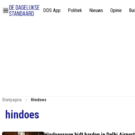
DDS App
Politiek
Nieuws
Opinie
Bui
Startpagina
Hindoes
hindoes
Hindoevrouw bidt hardop in Delhi Airport