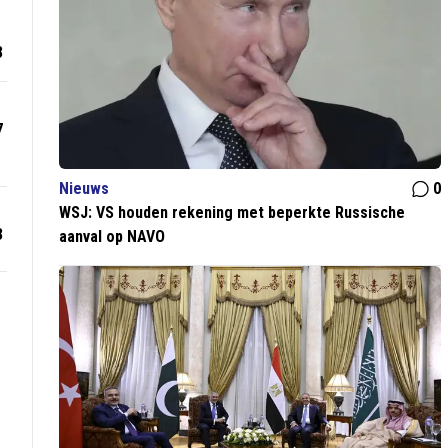
3
7
Nieuws
0
WSJ: VS houden rekening met beperkte Russische
3
aanval op NAVO