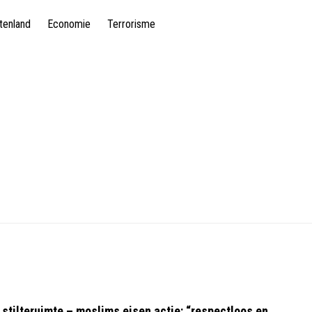
tenland
Economie
Terrorisme
 stilteruimte – moslims eisen actie: “respectloos en