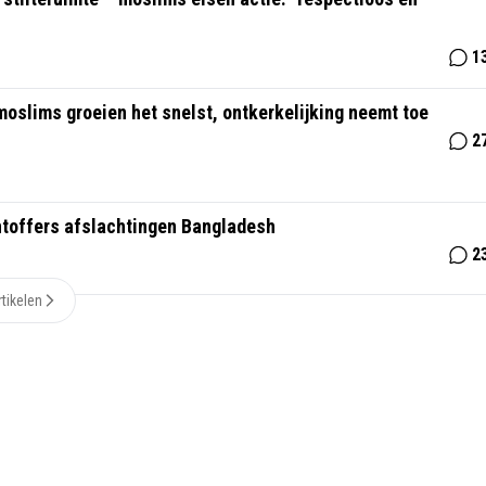
1
moslims groeien het snelst, ontkerkelijking neemt toe
2
htoffers afslachtingen Bangladesh
2
tikelen