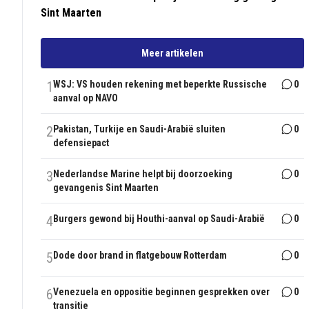
Sint Maarten
Meer artikelen
1
WSJ: VS houden rekening met beperkte Russische
0
aanval op NAVO
2
Pakistan, Turkije en Saudi-Arabië sluiten
0
defensiepact
3
Nederlandse Marine helpt bij doorzoeking
0
gevangenis Sint Maarten
4
Burgers gewond bij Houthi-aanval op Saudi-Arabië
0
5
Dode door brand in flatgebouw Rotterdam
0
6
Venezuela en oppositie beginnen gesprekken over
0
transitie