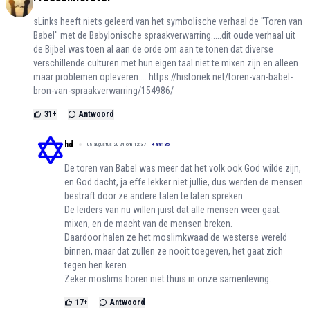
sLinks heeft niets geleerd van het symbolische verhaal de "Toren van
Babel" met de Babylonische spraakverwarring.....dit oude verhaal uit
de Bijbel was toen al aan de orde om aan te tonen dat diverse
verschillende culturen met hun eigen taal niet te mixen zijn en alleen
maar problemen opleveren....
https://historiek.net/toren-van-babel-
bron-van-spraakverwarring/154986/
31
+
Antwoord
hd
08 augustus 2024 om 12:37
+
88135
De toren van Babel was meer dat het volk ook God wilde zijn,
en God dacht, ja effe lekker niet jullie, dus werden de mensen
bestraft door ze andere talen te laten spreken.
De leiders van nu willen juist dat alle mensen weer gaat
mixen, en de macht van de mensen breken.
Daardoor halen ze het moslimkwaad de westerse wereld
binnen, maar dat zullen ze nooit toegeven, het gaat zich
tegen hen keren.
Zeker moslims horen niet thuis in onze samenleving.
17
+
Antwoord