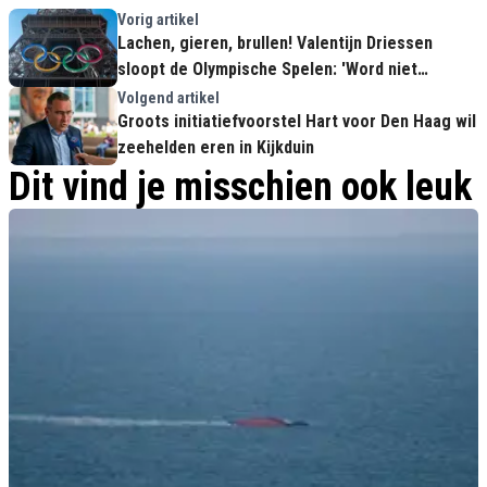
Vorig artikel
Lachen, gieren, brullen! Valentijn Driessen
sloopt de Olympische Spelen: 'Word niet
opgewonden van die B-sporten'
Volgend artikel
Groots initiatiefvoorstel Hart voor Den Haag wil
zeehelden eren in Kijkduin
Dit vind je misschien ook leuk