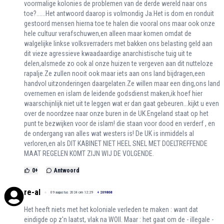
voormalige kolonies de problemen van de derde wereld naar ons
toe?......Het antwoord daarop is volmondig Ja.Het is dom en ronduit
gestoord mensen hierna toe te halen die vooral ons maar ook onze
hele cultuur verafschuwen,en alleen maar komen omdat de
walgelijke linkse volksverraders met bakken ons belasting geld aan
dit vieze agressieve kwaadaardige anarchistische tuig uit te
delen,alsmede zo ook al onze huizen te vergeven aan dit nutteloze
rapalje.Ze zullen nooit ook maar iets aan ons land bijdragen,een
handvol uitzonderingen daargelaten.Ze willen maar een ding,ons land
overnemen en islam de leidende godsdienst maken,ik hoef hier
waarschijnlijk niet uit te leggen wat er dan gaat gebeuren...kijkt u even
over de noordzee naar onze buren in de UK.Engeland staat op het
punt te bezwijken voor de islam! die staan voor dood en verderf , en
de ondergang van alles wat westers is! De UK is inmiddels al
verloren,en als DIT KABINET NIET HEEL SNEL MET DOELTREFFENDE
MAAT REGELEN KOMT ZIJN WIJ DE VOLGENDE.
0
+
Antwoord
re-al
09 augustus 2024 om 12:29
+
209868
Het heeft niets met het koloniale verleden te maken : want dat
eindigde op z'n laatst, vlak na WOII. Maar : het gaat om de - illegale -