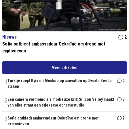
Nieuws
2
Sofia ontbiedt ambassadeur Oekraïne om drone met
explosieven
Meer artikelen
1
Turkije roept Kyiv en Moskou op aanvallen op Zwarte Zee te
0
staken
2
Een camera vermomd als modieuze bril: Silicon Valley maakt
3
van elke straat een stiekeme opnamestudio
3
Sofia ontbiedt ambassadeur Oekraïne om drone met
2
explosieven