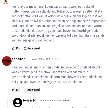
heeft niks te maken met kolonisatie.. dat is weer een bekend
truttentruukje om de schuldvraag totaal op zijn kop te zetten. Wat er
in groot brittanie zit vanuit kolonisatie heb je eigenlijk geen last van.
Maar alle import NA die kolonisaties en de ongelimiteerde import van
profiteurs, deserteurs en andere gelukszoekers des te meer, vooral
ook omdat die dan ook nog een hand boven het hoofd gehouden
wordt door allerlei regelingen en zwakke tot geen handhaving van de
wet en regelgeving van het land.
32
+
Antwoord
shooter
08 augustus 2024 om 12:48
+
124955
Naar een ander land vluchten omdat het in je geboorteland slecht
was en vervolgens je nieuwe land willen veranderen in je
geboorteland is niet alleen oliedom maar bovenal zeer ondankbaar.
Het zegt veel over de denkwijze van deze zandapen.
47
+
Antwoord
dominic24
08 augustus 2024 om 14:04
+
10217