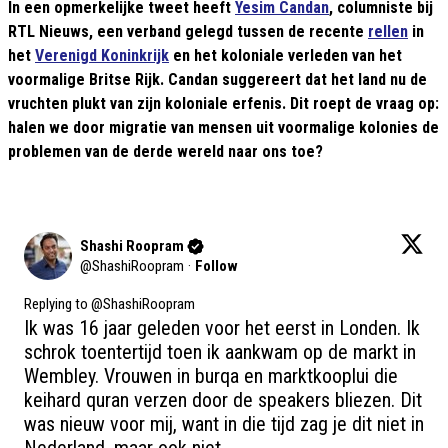
In een opmerkelijke tweet heeft
Yesim Candan
, columniste bij
RTL Nieuws, een verband gelegd tussen de recente
rellen
in
het
Verenigd Koninkrijk
en het koloniale verleden van het
voormalige Britse Rijk. Candan suggereert dat het land nu de
vruchten plukt van zijn koloniale erfenis. Dit roept de vraag op:
halen we door migratie van mensen uit voormalige kolonies de
problemen van de derde wereld naar ons toe?
Shashi Roopram
@
ShashiRoopram
·
Follow
Replying to @
ShashiRoopram
Ik was 16 jaar geleden voor het eerst in Londen. Ik 
schrok toentertijd toen ik aankwam op de markt in 
Wembley. Vrouwen in burqa en marktkooplui die 
keihard quran verzen door de speakers bliezen. Dit 
was nieuw voor mij, want in die tijd zag je dit niet in 