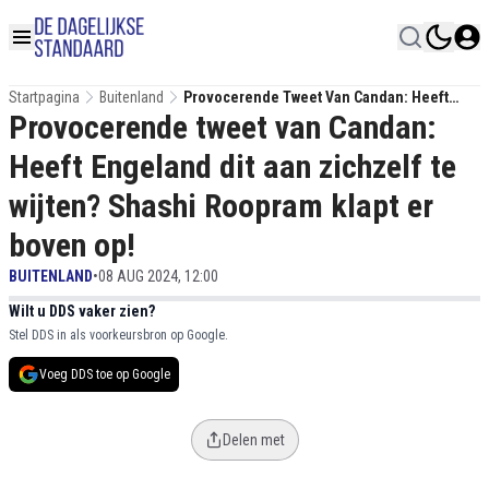
Startpagina
Buitenland
Provocerende Tweet Van Candan: Heeft
Provocerende tweet van Candan:
Engeland Dit Aan Zichzelf Te Wijten? Shashi
Roopram Klapt Er Boven Op!
Heeft Engeland dit aan zichzelf te
wijten? Shashi Roopram klapt er
boven op!
BUITENLAND
•
08 AUG 2024, 12:00
Wilt u DDS vaker zien?
Stel DDS in als voorkeursbron op Google.
Voeg DDS toe op Google
Delen met