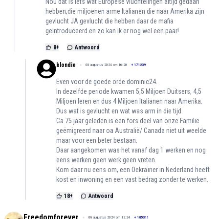
Nou dat is iets wat Europese vluchtelingen altijd gedaan
hebben,die miljoenen arme Italianen die naar Amerika zijn
gevlucht JA gevlucht die hebben daar de mafia
geintroduceerd en zo kan ik er nog wel een paar!
8
+
Antwoord
blondie
08 augustus 2024 om 16:20
+
171239
Even voor de goede orde dominic24.
In dezelfde periode kwamen 5,5 Miljoen Duitsers, 4,5
Miljoen Ieren en dus 4 Miljoen Italianen naar Amerika.
Dus wat is gevlucht en wat was arm in die tijd.
Ca 75 jaar geleden is een fors deel van onze Familie
geëmigreerd naar oa Australië/ Canada niet uit weelde
maar voor een beter bestaan.
Daar aangekomen was het vanaf dag 1 werken en nog
eens werken geen werk geen vreten.
Kom daar nu eens om, een Oekraïner in Nederland heeft
kost en inwoning en een vast bedrag zonder te werken.
18
+
Antwoord
Freedomforever
08 augustus 2024 om 12:24
+
185311