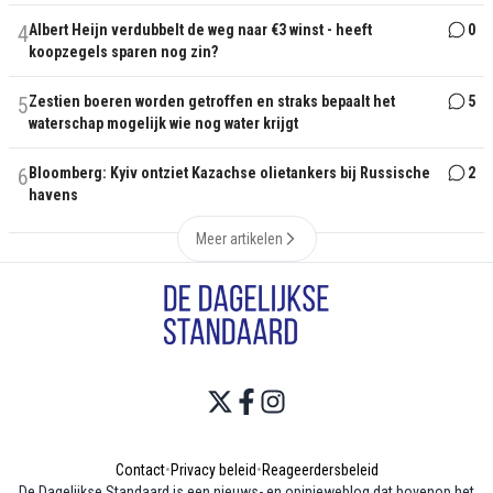
4
Albert Heijn verdubbelt de weg naar €3 winst - heeft
0
koopzegels sparen nog zin?
5
Zestien boeren worden getroffen en straks bepaalt het
5
waterschap mogelijk wie nog water krijgt
6
Bloomberg: Kyiv ontziet Kazachse olietankers bij Russische
2
havens
Meer artikelen
Contact
•
Privacy beleid
•
Reageerdersbeleid
De Dagelijkse Standaard is een nieuws- en opinieweblog dat bovenop het