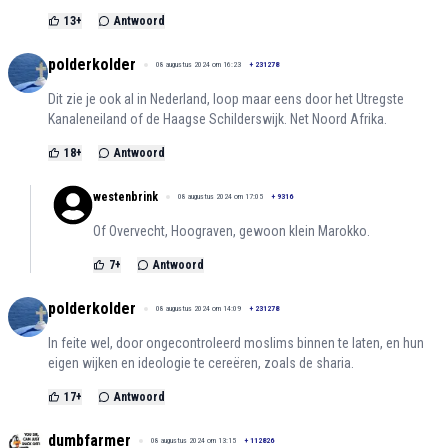
13
+
Antwoord
polderkolder
08 augustus 2024 om 16:23
+
231278
Dit zie je ook al in Nederland, loop maar eens door het Utregste
Kanaleneiland of de Haagse Schilderswijk. Net Noord Afrika.
18
+
Antwoord
westenbrink
08 augustus 2024 om 17:05
+
9316
Of Overvecht, Hoograven, gewoon klein Marokko.
7
+
Antwoord
polderkolder
08 augustus 2024 om 14:09
+
231278
In feite wel, door ongecontroleerd moslims binnen te laten, en hun
eigen wijken en ideologie te cereëren, zoals de sharia.
17
+
Antwoord
dumbfarmer
08 augustus 2024 om 13:15
+
112826