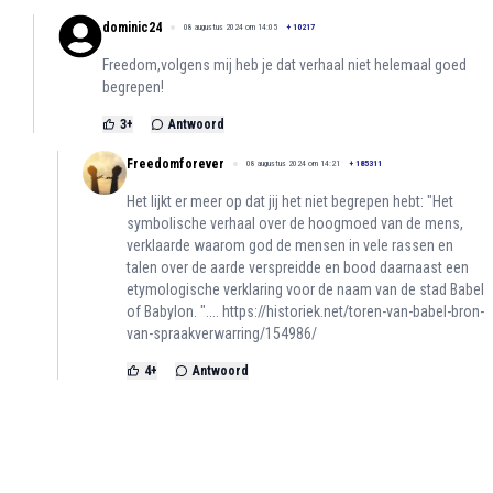
dominic24
08 augustus 2024 om 14:05
+
10217
Freedom,volgens mij heb je dat verhaal niet helemaal goed
begrepen!
3
+
Antwoord
Freedomforever
08 augustus 2024 om 14:21
+
185311
Het lijkt er meer op dat jij het niet begrepen hebt: "Het
symbolische verhaal over de hoogmoed van de mens,
verklaarde waarom god de mensen in vele rassen en
talen over de aarde verspreidde en bood daarnaast een
etymologische verklaring voor de naam van de stad Babel
of Babylon. "....
https://historiek.net/toren-van-babel-bron-
van-spraakverwarring/154986/
4
+
Antwoord