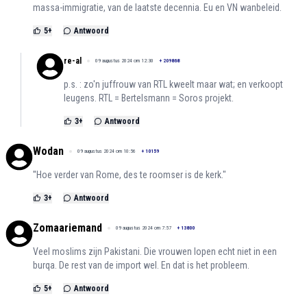
massa-immigratie, van de laatste decennia. Eu en VN wanbeleid.
5
+
Antwoord
re-al
09 augustus 2024 om 12:30
+
209868
p.s. : zo'n juffrouw van RTL kweelt maar wat; en verkoopt
leugens. RTL = Bertelsmann = Soros projekt.
3
+
Antwoord
Wodan
09 augustus 2024 om 10:56
+
10159
''Hoe verder van Rome, des te roomser is de kerk."
3
+
Antwoord
Zomaariemand
09 augustus 2024 om 7:57
+
13800
Veel moslims zijn Pakistani. Die vrouwen lopen echt niet in een
burqa. De rest van de import wel. En dat is het probleem.
5
+
Antwoord