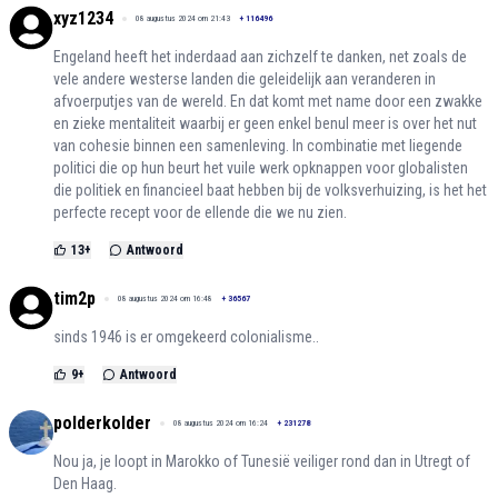
xyz1234
08 augustus 2024 om 21:43
+
116496
Engeland heeft het inderdaad aan zichzelf te danken, net zoals de
vele andere westerse landen die geleidelijk aan veranderen in
afvoerputjes van de wereld. En dat komt met name door een zwakke
en zieke mentaliteit waarbij er geen enkel benul meer is over het nut
van cohesie binnen een samenleving. In combinatie met liegende
politici die op hun beurt het vuile werk opknappen voor globalisten
die politiek en financieel baat hebben bij de volksverhuizing, is het het
perfecte recept voor de ellende die we nu zien.
13
+
Antwoord
tim2p
08 augustus 2024 om 16:48
+
36567
sinds 1946 is er omgekeerd colonialisme..
9
+
Antwoord
polderkolder
08 augustus 2024 om 16:24
+
231278
Nou ja, je loopt in Marokko of Tunesië veiliger rond dan in Utregt of
Den Haag.