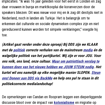
implicaties. "Ik was 16 jaar geleden voor het eerst in Londen en zag
daar vrouwen in burqa en marktkooplui die koranverzen door de
speakers bliezen. Dit was nieuw voor mij en ik zag dit destijds niet in
Nederland, noch in landen als Turkije. Het is belangrijk om te
erkennen dat culturele en sociale dynamieken complex zijn en niet
gereduceerd kunnen worden tot simpele verklaringen," voegde hij
toe.
(Artikel gaat verder onder deze oproep) Bij DDS zijn we KLAAR
met de
politiek
correcte verhalen van de mainstream
media
én de
walgelijke politiek van het partijkartel. Wij zijn er voor JOU. Voor
ons volk, ons land, onze cultuur.
Maar om patriottisch verslag te
kunnen doen van het nieuws hebben we JOUW STEUN nodig
. Het
kartel wil ons namelijk op elke mogelijke manier SLOPEN.
Steun
ons! Doneer aan DDS via BackMe
en help ons pal te staan in dit
politiekcorrecte medialandschap!
De opmerkingen van Candan en Roopram leggen een dieperliggende
discussie bloot over de impact van
kolonialisme
en migratie op