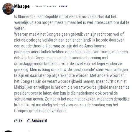
Mbappe
04 maart 2026 om 9:58
+
93094
Is Blumenthal een Republikein of een Democraat? Niet dat het
werkelijk uit zou mogen maken, maar het is wel interessant om dat te
weten.
Waarom maakt het Congres geen gebruik van zijn recht om wel of
niet de oorlog te verklaren aan een ander land? Ik hoorde daarover
een goede theorie. Het mag zo zijn dat de Amerikaanse
parlementariërs kritiek hebben op de beslissing van Trump, maar een
debat in het Congres en een bijbehorende stemming met
doorslaggevende betekenis voor de inzet van het leger vinden ze
griezelig. Men is bang om a.h.w. de 'beslissende' stem vóór of tegen
te zijn en daar later op afgerekend te worden. Met andere woorden:
het Congres kán de verantwoordelijkheid nemen, maar dúrft dat niet.
Makkelijker en veiliger is het om die verantwoordelijkheid maar aan de
president over te laten, dan kun je die naderhand ook overal de
schuld van geven. Zo had ik het nog niet bekeken, maar een dergelijke
lafheid komt me akelig bekend voor en zou de houding van het
Congres goed kunnen verklaren.
1
+
Antwoord