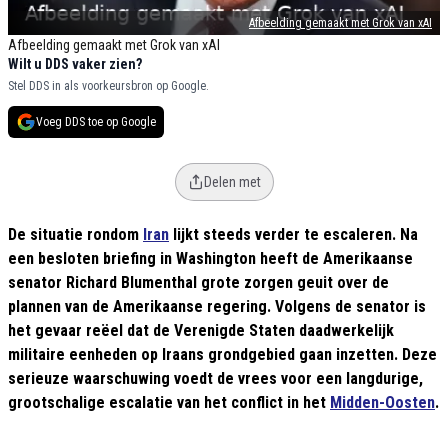
Afbeelding gemaakt met Grok van xAI
Afbeelding gemaakt met Grok van xAI
Wilt u DDS vaker zien?
Stel DDS in als voorkeursbron op Google.
Voeg DDS toe op Google
Delen met
De situatie rondom
Iran
lijkt steeds verder te escaleren. Na
een besloten briefing in Washington heeft de Amerikaanse
senator Richard Blumenthal grote zorgen geuit over de
plannen van de Amerikaanse regering. Volgens de senator is
het gevaar reëel dat de Verenigde Staten daadwerkelijk
militaire eenheden op Iraans grondgebied gaan inzetten. Deze
serieuze waarschuwing voedt de vrees voor een langdurige,
grootschalige escalatie van het conflict in het
Midden-Oosten
.