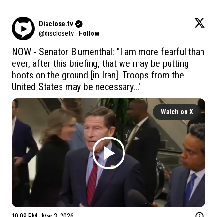
Disclose.tv
@
disclosetv
·
Follow
NOW - Senator Blumenthal: "I am more fearful than 
ever, after this briefing, that we may be putting 
boots on the ground [in Iran]. Troops from the 
United States may be necessary..."
Watch on X
10:09 PM · Mar 3, 2026