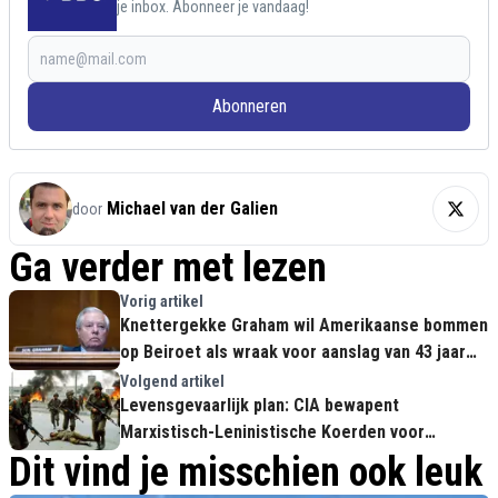
je inbox. Abonneer je vandaag!
Abonneren
Michael van der Galien
door
Ga verder met lezen
Vorig artikel
Knettergekke Graham wil Amerikaanse bommen
op Beiroet als wraak voor aanslag van 43 jaar
geleden
Volgend artikel
Levensgevaarlijk plan: CIA bewapent
Marxistisch-Leninistische Koerden voor
burgeroorlog in Iran, Turkije rechtstreeks in het
Dit vind je misschien ook leuk
vizier