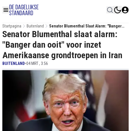
Startpagina
Buitenland
Senator Blumenthal Slaat Alarm: "Banger
Senator Blumenthal slaat alarm:
Dan Ooit" Voor Inzet Amerikaanse
Grondtroepen In Iran
"Banger dan ooit" voor inzet
Amerikaanse grondtroepen in Iran
BUITENLAND
•
04 MRT , 3:56