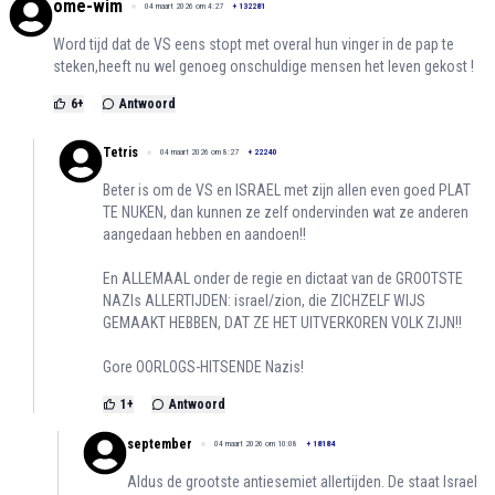
ome-wim
04 maart 2026 om 4:27
+
132281
Word tijd dat de VS eens stopt met overal hun vinger in de pap te
steken,heeft nu wel genoeg onschuldige mensen het leven gekost !
6
+
Antwoord
Tetris
04 maart 2026 om 8:27
+
22240
Beter is om de VS en ISRAEL met zijn allen even goed PLAT
TE NUKEN, dan kunnen ze zelf ondervinden wat ze anderen
aangedaan hebben en aandoen!!
En ALLEMAAL onder de regie en dictaat van de GROOTSTE
NAZIs ALLERTIJDEN: israel/zion, die ZICHZELF WIJS
GEMAAKT HEBBEN, DAT ZE HET UITVERKOREN VOLK ZIJN!!
Gore OORLOGS-HITSENDE Nazis!
1
+
Antwoord
september
04 maart 2026 om 10:08
+
18184
Aldus de grootste antiesemiet allertijden. De staat Israel