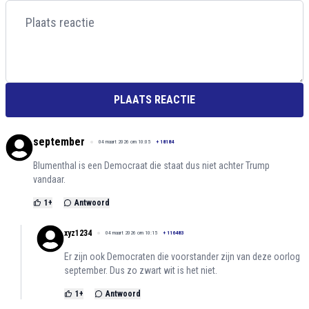
PLAATS REACTIE
september
04 maart 2026 om 10:05
+
18184
Blumenthal is een Democraat die staat dus niet achter Trump
vandaar.
1
+
Antwoord
xyz1234
04 maart 2026 om 10:15
+
116483
Er zijn ook Democraten die voorstander zijn van deze oorlog
september. Dus zo zwart wit is het niet.
1
+
Antwoord