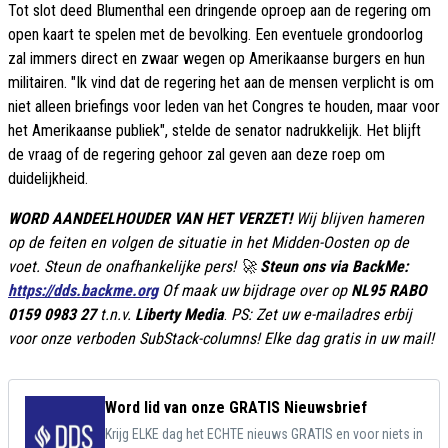
Tot slot deed Blumenthal een dringende oproep aan de regering om
open kaart te spelen met de bevolking. Een eventuele grondoorlog
zal immers direct en zwaar wegen op Amerikaanse burgers en hun
militairen. "Ik vind dat de regering het aan de mensen verplicht is om
niet alleen briefings voor leden van het Congres te houden, maar voor
het Amerikaanse publiek", stelde de senator nadrukkelijk. Het blijft
de vraag of de regering gehoor zal geven aan deze roep om
duidelijkheid.
WORD AANDEELHOUDER VAN HET VERZET!
Wij blijven hameren
op de feiten en volgen de situatie in het Midden-Oosten op de
voet. Steun de onafhankelijke pers! 🚀
Steun ons via BackMe:
https://dds.backme.org
Of maak uw bijdrage over op
NL95 RABO
0159 0983 27
t.n.v.
Liberty Media
.
PS: Zet uw e-mailadres erbij
voor onze verboden SubStack-columns! Elke dag gratis in uw mail!
Word lid van onze GRATIS Nieuwsbrief
Krijg ELKE dag het ECHTE nieuws GRATIS en voor niets in