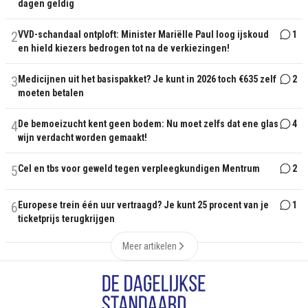
dagen geldig
2
VVD-schandaal ontploft: Minister Mariëlle Paul loog ijskoud
1
en hield kiezers bedrogen tot na de verkiezingen!
3
Medicijnen uit het basispakket? Je kunt in 2026 toch €635 zelf
2
moeten betalen
4
De bemoeizucht kent geen bodem: Nu moet zelfs dat ene glas
4
wijn verdacht worden gemaakt!
5
Cel en tbs voor geweld tegen verpleegkundigen Mentrum
2
6
Europese trein één uur vertraagd? Je kunt 25 procent van je
1
ticketprijs terugkrijgen
Meer artikelen