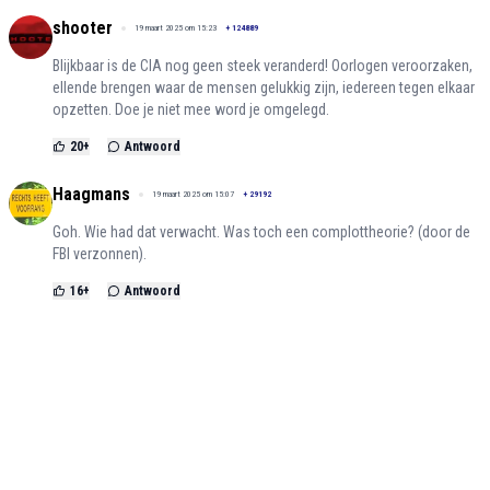
shooter
19 maart 2025 om 15:23
+
124889
Blijkbaar is de CIA nog geen steek veranderd! Oorlogen veroorzaken,
ellende brengen waar de mensen gelukkig zijn, iedereen tegen elkaar
opzetten. Doe je niet mee word je omgelegd.
20
+
Antwoord
Haagmans
19 maart 2025 om 15:07
+
29192
Goh. Wie had dat verwacht. Was toch een complottheorie? (door de
FBI verzonnen).
16
+
Antwoord