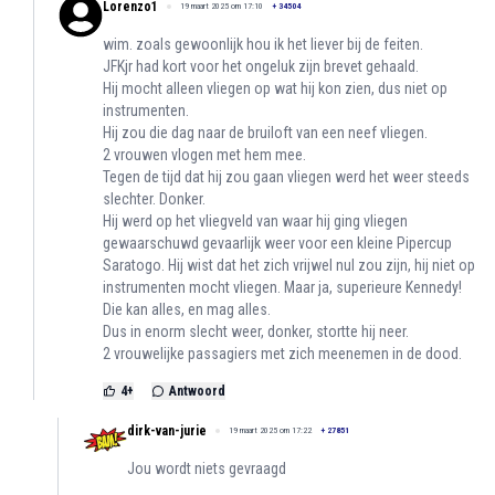
Lorenzo1
19 maart 2025 om 17:10
+
34504
wim. zoals gewoonlijk hou ik het liever bij de feiten.
JFKjr had kort voor het ongeluk zijn brevet gehaald.
Hij mocht alleen vliegen op wat hij kon zien, dus niet op
instrumenten.
Hij zou die dag naar de bruiloft van een neef vliegen.
2 vrouwen vlogen met hem mee.
Tegen de tijd dat hij zou gaan vliegen werd het weer steeds
slechter. Donker.
Hij werd op het vliegveld van waar hij ging vliegen
gewaarschuwd gevaarlijk weer voor een kleine Pipercup
Saratogo. Hij wist dat het zich vrijwel nul zou zijn, hij niet op
instrumenten mocht vliegen. Maar ja, superieure Kennedy!
Die kan alles, en mag alles.
Dus in enorm slecht weer, donker, stortte hij neer.
2 vrouwelijke passagiers met zich meenemen in de dood.
4
+
Antwoord
dirk-van-jurie
19 maart 2025 om 17:22
+
27851
Jou wordt niets gevraagd