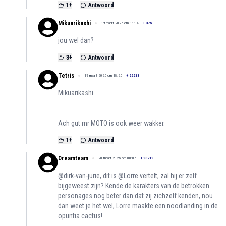
1
+
Antwoord
Mikuarikashi
19 maart 2025 om 18:04
+
375
jou wel dan?
3
+
Antwoord
Tetris
19 maart 2025 om 18:25
+
22213
Mikuarikashi
Ach gut mr MOTO is ook weer wakker.
1
+
Antwoord
Dreamteam
20 maart 2025 om 00:05
+
93219
@dirk-van-jurie, dit is @Lorre vertelt, zal hij er zelf
bijgeweest zijn? Kende de karakters van de betrokken
personages nog beter dan dat zij zichzelf kenden, nou
dan weet je het wel, Lorre maakte een noodlanding in de
opuntia cactus!