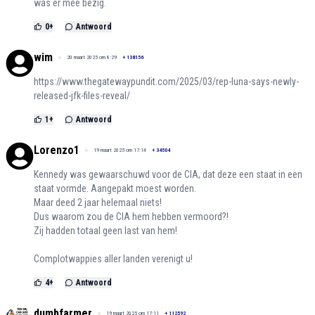
was er mee bezig.
0
+
Antwoord
wim
20 maart 2025 om 8:29
+
138156
https://www.thegatewaypundit.com/2025/03/rep-luna-says-newly-
released-jfk-files-reveal/
1
+
Antwoord
Lorenzo1
19 maart 2025 om 17:14
+
34504
Kennedy was gewaarschuwd voor de CIA, dat deze een staat in een
staat vormde. Aangepakt moest worden.
Maar deed 2 jaar helemaal niets!
Dus waarom zou de CIA hem hebben vermoord?!
Zij hadden totaal geen last van hem!
Complotwappies aller landen verenigt u!
4
+
Antwoord
dumbfarmer
19 maart 2025 om 17:11
+
112592