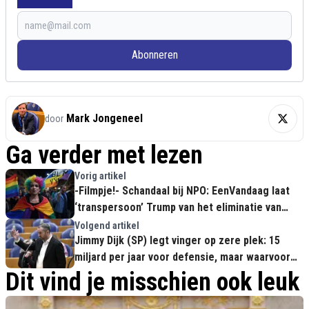
Abonneren
Mark Jongeneel
door
Ga verder met lezen
Vorig artikel
-Filmpje!- Schandaal bij NPO: EenVandaag laat
‘transpersoon’ Trump van het eliminatie van
LHBTI gemeenschap beschuldigen
Volgend artikel
Jimmy Dijk (SP) legt vinger op zere plek: 15
miljard per jaar voor defensie, maar waarvoor
eigenlijk?
Dit vind je misschien ook leuk