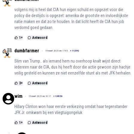
volgens mij is heel dat CIA hun eigen schuld en opgezet voor die
policy die destijds is opgezet: amerika de grootste en invloedrijkste
natie maken en dat zo te houden. In dat licht heeft de CIA hun job
verdomd goed gedaan.
1
+
Antwoord
dumbfarmer
19 maart 2025 om 17:05
+
112592
Slim van Trump.. als iemand hem nu overhoop knalt wijst direct
iedereen naar de CIA, dus hij heeft door die actie gewoon zijn hachje
veilig gesteld en kunnen ze niet eenzelfde stunt als met JFK herhalen.
3
+
Antwoord
wim
19 maart 2025 om 16:17
+
138156
Hillary Clinton won haar eerste verkiezing omdat haar tegenstander
JFK Jr. omkwam bij een vliegtuigongeluk
1
+
Antwoord