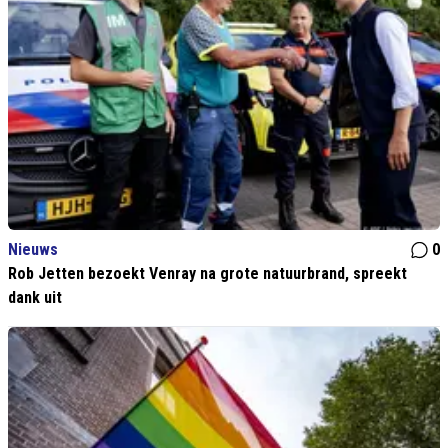
Nieuws
0
Rob Jetten bezoekt Venray na grote natuurbrand, spreekt
dank uit