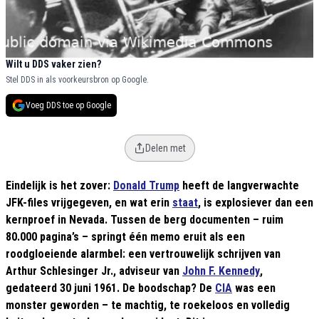
Wilt u DDS vaker zien?
Stel DDS in als voorkeursbron op Google.
Voeg DDS toe op Google
Delen met
Eindelijk is het zover:
Donald Trump
heeft de langverwachte
JFK-files vrijgegeven, en wat erin
staat
, is explosiever dan een
kernproef in Nevada. Tussen de berg documenten – ruim
80.000 pagina’s – springt één memo eruit als een
roodgloeiende alarmbel: een vertrouwelijk schrijven van
Arthur Schlesinger Jr., adviseur van
John F. Kennedy
,
gedateerd 30 juni 1961. De boodschap? De
CIA
was een
monster geworden – te machtig, te roekeloos en volledig