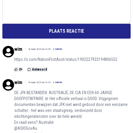
PLAATS REACTIE
wim
20 maart 2025 om 16:59
+
138156
https://x.com/NationFirstAust/status/1902227923194806552
0
+
Antwoord
wim
20 maart 2025 om 16:55
+
138156
DE JFK-BESTANDEN: AUSTRALIË, DE CIA EN EEN 60-JARIGE
DOOFPOTAFFAIRE 🚨 Het officiële verhaal is DOOD. Vrijgegeven
documenten bewijzen dat JFK niet werd gedood door een eenzame
schutter - het was een staatsgreep, verdoezeld door
inlichtingendiensten over de hele wereld.
En raad eens? Australië
@ASIOGovAu