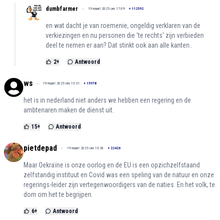
dumbfarmer
19 maart 2025 om 17:09
+
112592
en wat dacht je van roemenie, ongeldig verklaren van de
verkiezingen en nu personen die 'te rechts' zijn verbieden
deel te nemen er aan? Dat stinkt ook aan alle kanten..
2
+
Antwoord
ws
19 maart 2025 om 15:31
+
15978
het is in nederland niet anders we hebben een regering en de
ambtenaren maken de dienst uit.
15
+
Antwoord
pietdepad
19 maart 2025 om 15:26
+
22426
Maar Oekraïne is onze oorlog en de EU is een opzichzelfstaand
zelfstandig instituut en Covid was een speling van de natuur en onze
regerings-leider zijn vertegenwoordigers van de naties. En het volk, te
dom om het te begrijpen.
6
+
Antwoord