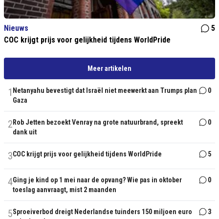
Nieuws
5
COC krijgt prijs voor gelijkheid tijdens WorldPride
Meer artikelen
1
Netanyahu bevestigt dat Israël niet meewerkt aan Trumps plan
0
Gaza
2
Rob Jetten bezoekt Venray na grote natuurbrand, spreekt
0
dank uit
3
COC krijgt prijs voor gelijkheid tijdens WorldPride
5
4
Ging je kind op 1 mei naar de opvang? Wie pas in oktober
0
toeslag aanvraagt, mist 2 maanden
5
Sproeiverbod dreigt Nederlandse tuinders 150 miljoen euro
3