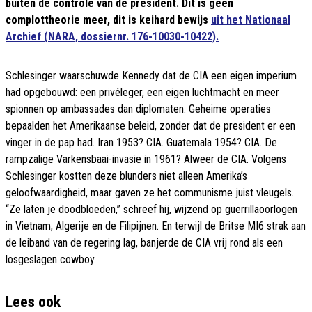
buiten de controle van de president. Dit is geen
complottheorie meer, dit is keihard bewijs
uit het Nationaal
Archief (NARA, dossiernr. 176-10030-10422).
Schlesinger waarschuwde Kennedy dat de CIA een eigen imperium
had opgebouwd: een privéleger, een eigen luchtmacht en meer
spionnen op ambassades dan diplomaten. Geheime operaties
bepaalden het Amerikaanse beleid, zonder dat de president er een
vinger in de pap had. Iran 1953? CIA. Guatemala 1954? CIA. De
rampzalige Varkensbaai-invasie in 1961? Alweer de CIA. Volgens
Schlesinger kostten deze blunders niet alleen Amerika’s
geloofwaardigheid, maar gaven ze het communisme juist vleugels.
“Ze laten je doodbloeden,” schreef hij, wijzend op guerrillaoorlogen
in Vietnam, Algerije en de Filipijnen. En terwijl de Britse MI6 strak aan
de leiband van de regering lag, banjerde de CIA vrij rond als een
losgeslagen cowboy.
Lees ook