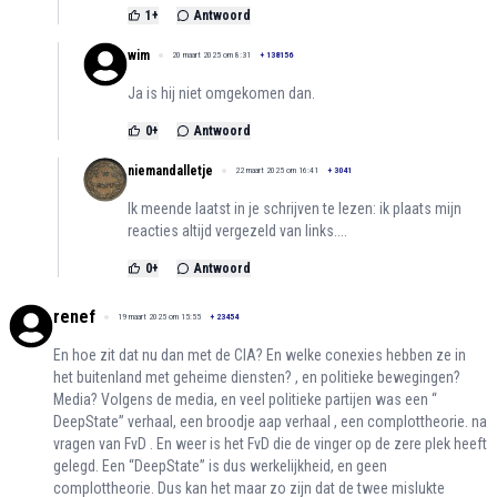
1
+
Antwoord
wim
20 maart 2025 om 8:31
+
138156
Ja is hij niet omgekomen dan.
0
+
Antwoord
niemandalletje
22 maart 2025 om 16:41
+
3041
Ik meende laatst in je schrijven te lezen: ik plaats mijn
reacties altijd vergezeld van links....
0
+
Antwoord
renef
19 maart 2025 om 15:55
+
23454
En hoe zit dat nu dan met de CIA? En welke conexies hebben ze in
het buitenland met geheime diensten? , en politieke bewegingen?
Media? Volgens de media, en veel politieke partijen was een “
DeepState” verhaal, een broodje aap verhaal , een complottheorie. na
vragen van FvD . En weer is het FvD die de vinger op de zere plek heeft
gelegd. Een “DeepState” is dus werkelijkheid, en geen
complottheorie. Dus kan het maar zo zijn dat de twee mislukte