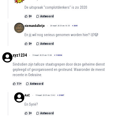
De uitspraak "complotdenkers" is zo 2020
0
+
Antwoord
niemandalletje
20 maart 2025 om 16:55
+
3041
En jij wil nog serieus genomen worden hier? 🤣🤡
0
+
Antwoord
xyz1234
19 maart 2025 om 15:36
+
116334
Sindsdien zijn talloze staatsgrepen door deze geheime dienst
gepleegd of georganiseerd en gesteund. Waaronder de meest
recente in Oekraïne.
11
+
Antwoord
AnC
19 maart 2025 om 15:42
+
21607
En Syrië?
3
+
Antwoord