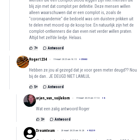
Mensen die een complot blood leggen zijn niet mensen die
blij zijn met dat complot per definitie. Deze mensen willen
alleen waarschuwen dat er een complot is, zoals de
"coronapandemie" die bedoeld was om duistere prikken uit
te delen met moord op de koop toe. En natuurlijk zijn het de
complot-ontkenners die dan even niet verder willen praten.
Altijd het zelfde liedje. Helaas.
7
+
Antwoord
Roger1234
19 maart 2025 om 16:15
+
35063
Hebben ze jou al gezegd dat je voor geen meter deugd?? Nou
bij de dan.. JE DEUGD NIET LAMLUL
5
+
Antwoord
arjen_van_suijlekom
19 maart 2025 om 17:13
+
6
Wat een zalig antwoord Roger
3
+
Antwoord
Dreamteam
20 maart 2025 om 16:26
+
93219