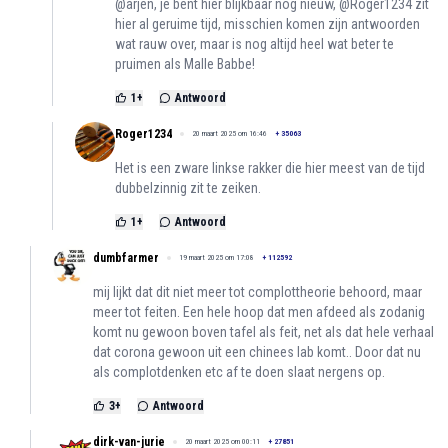
@arjen, je bent hier blijkbaar nog nieuw, @Roger1234 zit
hier al geruime tijd, misschien komen zijn antwoorden
wat rauw over, maar is nog altijd heel wat beter te
pruimen als Malle Babbe!
1
+
Antwoord
Roger1234
20 maart 2025 om 16:46
+
35063
Het is een zware linkse rakker die hier meest van de tijd
dubbelzinnig zit te zeiken.
1
+
Antwoord
dumbfarmer
19 maart 2025 om 17:08
+
112592
mij lijkt dat dit niet meer tot complottheorie behoord, maar
meer tot feiten. Een hele hoop dat men afdeed als zodanig
komt nu gewoon boven tafel als feit, net als dat hele verhaal
dat corona gewoon uit een chinees lab komt.. Door dat nu
als complotdenken etc af te doen slaat nergens op.
3
+
Antwoord
dirk-van-jurie
20 maart 2025 om 00:11
+
27851