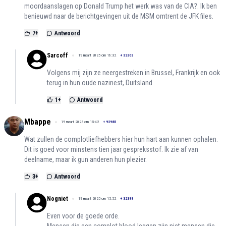
moordaanslagen op Donald Trump het werk was van de CIA?. Ik ben
benieuwd naar de berichtgevingen uit de MSM omtrent de JFK files.
7
+
Antwoord
Sarcoff
19 maart 2025 om 16:32
+
32303
Volgens mij zijn ze neergestreken in Brussel, Frankrijk en ook
terug in hun oude nazinest, Duitsland
1
+
Antwoord
Mbappe
19 maart 2025 om 15:42
+
92985
Wat zullen de complotliefhebbers hier hun hart aan kunnen ophalen.
Dit is goed voor minstens tien jaar gespreksstof. Ik zie af van
deelname, maar ik gun anderen hun plezier.
3
+
Antwoord
Nogniet
19 maart 2025 om 15:52
+
32399
Even voor de goede orde.