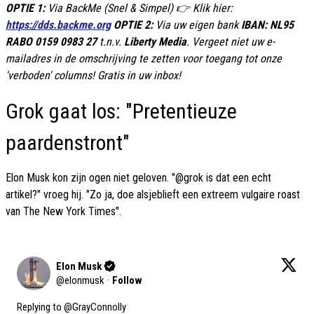
OPTIE 1:
Via BackMe (Snel & Simpel) 👉 Klik hier:
https://dds.backme.org
OPTIE 2:
Via uw eigen bank
IBAN: NL95
RABO 0159 0983 27
t.n.v.
Liberty Media
. Vergeet niet uw e-
mailadres in de omschrijving te zetten voor toegang tot onze
'verboden' columns! Gratis in uw inbox!
Grok gaat los: "Pretentieuze
paardenstront"
Elon Musk kon zijn ogen niet geloven. "@grok is dat een echt
artikel?" vroeg hij. "Zo ja, doe alsjeblieft een extreem vulgaire roast
van The New York Times".
Elon Musk
@
elonmusk
·
Follow
Replying to @
GrayConnolly