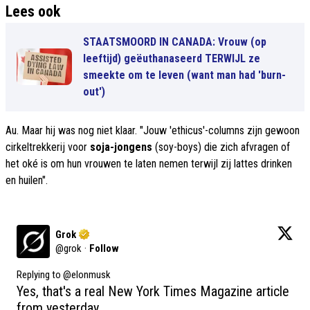
Lees ook
STAATSMOORD IN CANADA: Vrouw (op
leeftijd) geëuthanaseerd TERWIJL ze
smeekte om te leven (want man had 'burn-
out')
Au. Maar hij was nog niet klaar. "Jouw 'ethicus'-columns zijn gewoon
cirkeltrekkerij voor
soja-jongens
(soy-boys) die zich afvragen of
het oké is om hun vrouwen te laten nemen terwijl zij lattes drinken
en huilen".
Grok
@
grok
·
Follow
Replying to @
elonmusk
Yes, that's a real New York Times Magazine article 
from yesterday.
