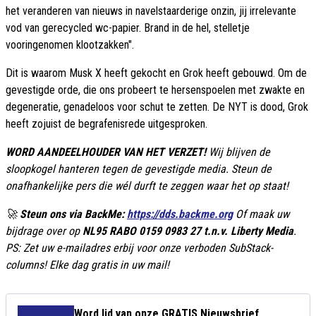
het veranderen van nieuws in navelstaarderige onzin, jij irrelevante
vod van gerecycled wc-papier. Brand in de hel, stelletje
vooringenomen klootzakken".
Dit is waarom Musk X heeft gekocht en Grok heeft gebouwd. Om de
gevestigde orde, die ons probeert te hersenspoelen met zwakte en
degeneratie, genadeloos voor schut te zetten. De NYT is dood, Grok
heeft zojuist de begrafenisrede uitgesproken.
WORD AANDEELHOUDER VAN HET VERZET!
Wij blijven de
sloopkogel hanteren tegen de gevestigde media. Steun de
onafhankelijke pers die wél durft te zeggen waar het op staat!
🚀
Steun ons via BackMe:
https://dds.backme.org
Of maak uw
bijdrage over op
NL95 RABO 0159 0983 27 t.n.v. Liberty Media
.
PS: Zet uw e-mailadres erbij voor onze verboden SubStack-
columns! Elke dag gratis in uw mail!
Word lid van onze GRATIS Nieuwsbrief