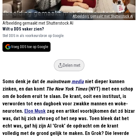
Afbeelding gemaakt met Shutterstock AI
Afbeelding gemaakt met Shutterstock AI
Wilt u DDS vaker zien?
Stel DDS in als voorkeursbron op Google.
Voeg DDS toe op Google
Delen met
Soms denk je dat de
mainstream
media
niet dieper kunnen
zinken, en dan komt
The New York Times
(NYT) met een schop
om de bodem eruit te slaan. De krant, ooit een instituut, is
verworden tot een dagboek voor zwakke mannen en woke-
neuroten.
Elon Musk
zag een artikel voorbijkomen dat zó bizar
was, dat hij zich afvroeg of het nep was. Toen bleek dat het
echt was, gaf hij zijn AI 'Grok' de opdracht om de krant
volledig met de grond gelijk te maken. En Grok? Die leverde