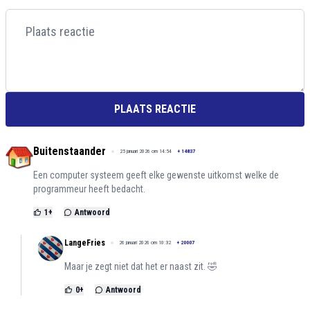
PLAATS REACTIE
Buitenstaander
25 januari 2026 om 14:54
+
14837
Een computer systeem geeft elke gewenste uitkomst welke de
programmeur heeft bedacht.
1
+
Antwoord
LangeFries
26 januari 2026 om 10:32
+
20007
Maar je zegt niet dat het er naast zit. 🤣
0
+
Antwoord