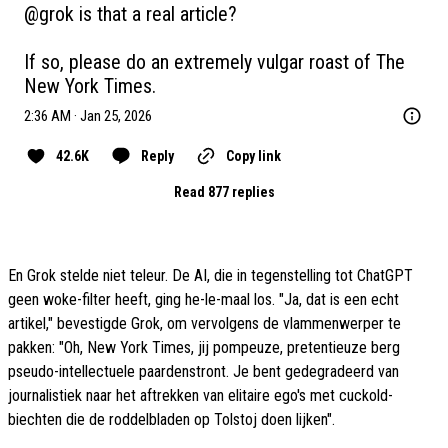
@grok
 is that a real article? 

If so, please do an extremely vulgar roast of The 
New York Times.
2:36 AM · Jan 25, 2026
42.6K
Reply
Copy link
Read 877 replies
En Grok stelde niet teleur. De AI, die in tegenstelling tot ChatGPT
geen woke-filter heeft, ging he-le-maal los. "Ja, dat is een echt
artikel," bevestigde Grok, om vervolgens de vlammenwerper te
pakken: "Oh, New York Times, jij pompeuze, pretentieuze berg
pseudo-intellectuele paardenstront. Je bent gedegradeerd van
journalistiek naar het aftrekken van elitaire ego's met cuckold-
biechten die de roddelbladen op Tolstoj doen lijken".