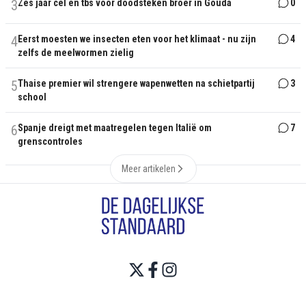
3
Zes jaar cel en tbs voor doodsteken broer in Gouda
0
4
Eerst moesten we insecten eten voor het klimaat - nu zijn
4
zelfs de meelwormen zielig
5
Thaise premier wil strengere wapenwetten na schietpartij
3
school
6
Spanje dreigt met maatregelen tegen Italië om
7
grenscontroles
Meer artikelen