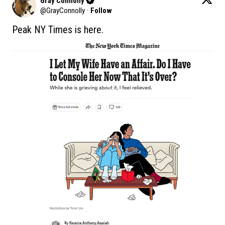
Gray Connolly
@
GrayConnolly
·
Follow
Peak NY Times is here.