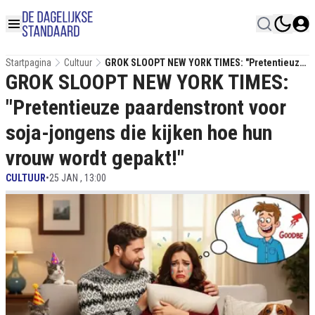
Startpagina
Cultuur
GROK SLOOPT NEW YORK TIMES: "Pretentieuze
GROK SLOOPT NEW YORK TIMES:
Paardenstront Voor Soja-Jongens Die Kijken
Hoe Hun Vrouw Wordt Gepakt!"
"Pretentieuze paardenstront voor
soja-jongens die kijken hoe hun
vrouw wordt gepakt!"
CULTUUR
•
25 JAN , 13:00