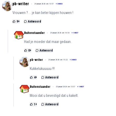
pb-writer
25 januari 2026 om 13:57
+
34603
Vrouwen ? . . je kan beter kippen houwen !
9
+
Antwoord
Buitenstaander
25 januari 2026 om 14:53
+
14837
Had je moeder dat maar gedaan.
0
+
Antwoord
pb-writer
25 januari 2026 om 15:22
+
34603
Kukkelukuuuuu !!!
4
+
Antwoord
Buitenstaander
25 januari 2026 om 15:57
+
14837
Mooi dat u bevestigd dat u kakelt.
1
+
Antwoord