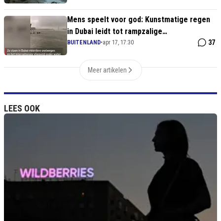
Mens speelt voor god: Kunstmatige regen
in Dubai leidt tot rampzalige
overstromingen
37
BUITENLAND
•
apr 17, 17:30
Meer artikelen
LEES OOK