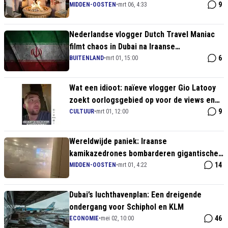
9
MIDDEN-OOSTEN
•
mrt 06, 4:33
Nederlandse vlogger Dutch Travel Maniac
filmt chaos in Dubai na Iraanse
vergeldingsactie
6
BUITENLAND
•
mrt 01, 15:00
Wat een idioot: naïeve vlogger Gio Latooy
zoekt oorlogsgebied op voor de views en
zit nu vast in een bunker
9
CULTUUR
•
mrt 01, 12:00
Wereldwijde paniek: Iraanse
kamikazedrones bombarderen gigantische
luchthaven van Dubai
14
MIDDEN-OOSTEN
•
mrt 01, 4:22
Dubai’s luchthavenplan: Een dreigende
ondergang voor Schiphol en KLM
46
ECONOMIE
•
mei 02, 10:00