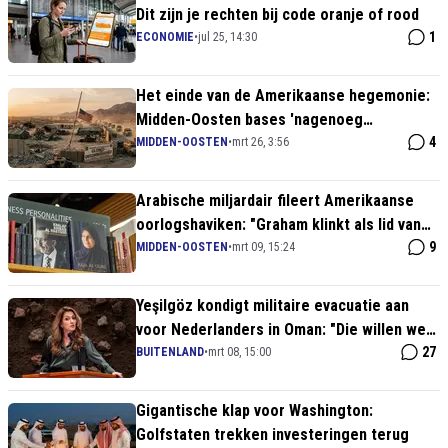
Dit zijn je rechten bij code oranje of rood
1
ECONOMIE
•
jul 25, 14:30
Het einde van de Amerikaanse hegemonie:
Midden-Oosten bases 'nagenoeg
onbewoonbaar' na desastreuze oorlog
4
MIDDEN-OOSTEN
•
mrt 26, 3:56
Arabische miljardair fileert Amerikaanse
oorlogshaviken: "Graham klinkt als lid van
de Knesset!"
9
MIDDEN-OOSTEN
•
mrt 09, 15:24
Yeşilgöz kondigt militaire evacuatie aan
voor Nederlanders in Oman: "Die willen we
veilig terugkrijgen!"
27
BUITENLAND
•
mrt 08, 15:00
Gigantische klap voor Washington:
Golfstaten trekken investeringen terug