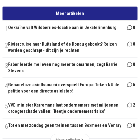
Meer artikelen
1
Oekraïne valt Wildberries-locatie aan in Jekaterinenburg
0
2
Riviercruise naar Duitsland of de Donau geboekt? Reizen
0
worden geschrapt - dit zijn je rechten
3
Faber leerde me leven nog meer te omarmen, zegt Barrie
0
Stevens
4
Genadeloze asieltsunami overspoelt Europa: Teken NU de
5
petitie voor een directe asielstop!
5
VVD-minister Karremans laat ondernemers met miljoenen
2
droogteschade vallen: ‘Beetje ondernemersrisico’
6
Tot en met zondag geen treinen tussen Boxmeer en Venray
0