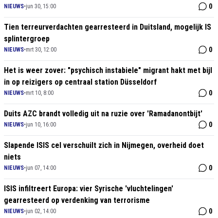
0
NIEUWS
•
jun 30, 15:00
Tien terreurverdachten gearresteerd in Duitsland, mogelijk IS
splintergroep
0
NIEUWS
•
mrt 30, 12:00
Het is weer zover: "psychisch instabiele" migrant hakt met bijl
in op reizigers op centraal station Düsseldorf
0
NIEUWS
•
mrt 10, 8:00
Duits AZC brandt volledig uit na ruzie over 'Ramadanontbijt'
0
NIEUWS
•
jun 10, 16:00
Slapende ISIS cel verschuilt zich in Nijmegen, overheid doet
niets
0
NIEUWS
•
jun 07, 14:00
ISIS infiltreert Europa: vier Syrische 'vluchtelingen'
gearresteerd op verdenking van terrorisme
0
NIEUWS
•
jun 02, 14:00