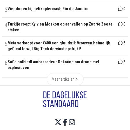
3
Vier doden bij helikoptercrash Rio de Janeiro
0
4
Turkije roept Kyiv en Moskou op aanvallen op Zwarte Zee te
0
staken
5
Meta verkoopt voor €400 een gluurbril: Vrouwen heimelijk
5
gefilmd terwijl Big Tech de winst opstrijkt!
6
Sofia ontbiedt ambassadeur Oekraïne om drone met
3
explosieven
Meer artikelen