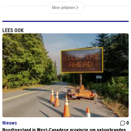
Meer artikelen
LEES OOK
Nieuws
0
Noodtoestand in West-Canadese provincie om natuurbranden