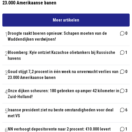
23.000 Amerikaanse banen
Meer artikelen
1
Droogte raakt boeren opnieuw: Schapen moeten van de
0
Waddendijken verdwijnen!
2
Bloomberg: Kyiv ontziet Kazachse olietankers bij Russische
1
havens
3
Goud stijgt 7,2 procent in één week na onverwacht verlies van
0
23.000 Amerikaanse banen
4
Onze dijken scheuren: 180 gebreken op amper 42 kilometer in
3
Zuid-Holland!
5
Iraanse president ziet nu beste omstandigheden voor deal
6
met VS
6
NN verhoogt depositorente naar 2 procent: €10.000 levert
1