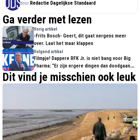
Redactie Dagelijkse Standaard
door
Ga verder met lezen
Vorig artikel
-Frits Bosch- Geert, dit gaat nergens meer
over. Laat het maar klappen
Volgend artikel
Filmpje! Dappere RFK Jr. is niet bang voor Big
Pharma: "Er zijn ergere dingen dan doodgaan.
Slaaf zijn, bijvoorbeeld"
Dit vind je misschien ook leuk