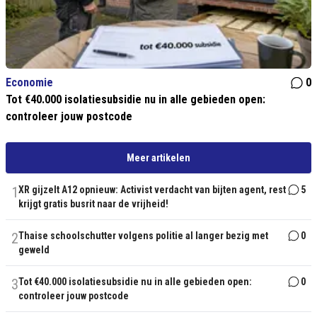
Economie
0
Tot €40.000 isolatiesubsidie nu in alle gebieden open:
controleer jouw postcode
Meer artikelen
1
XR gijzelt A12 opnieuw: Activist verdacht van bijten agent, rest
5
krijgt gratis busrit naar de vrijheid!
2
Thaise schoolschutter volgens politie al langer bezig met
0
geweld
3
Tot €40.000 isolatiesubsidie nu in alle gebieden open:
0
controleer jouw postcode