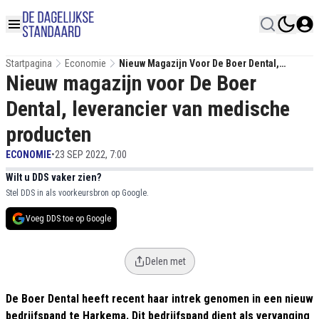
Startpagina
Economie
Nieuw Magazijn Voor De Boer Dental,
Nieuw magazijn voor De Boer
Leverancier Van Medische Producten
Dental, leverancier van medische
producten
ECONOMIE
•
23 SEP 2022, 7:00
Wilt u DDS vaker zien?
Stel DDS in als voorkeursbron op Google.
Voeg DDS toe op Google
Delen met
De Boer Dental heeft recent haar intrek genomen in een nieuw
bedrijfspand te Harkema. Dit bedrijfspand dient als vervanging