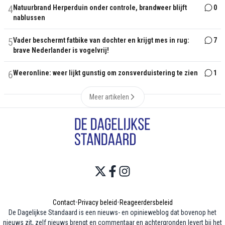
4
Natuurbrand Herperduin onder controle, brandweer blijft
0
nablussen
5
Vader beschermt fatbike van dochter en krijgt mes in rug:
7
brave Nederlander is vogelvrij!
6
Weeronline: weer lijkt gunstig om zonsverduistering te zien
1
Meer artikelen
Contact
•
Privacy beleid
•
Reageerdersbeleid
De Dagelijkse Standaard is een nieuws- en opinieweblog dat bovenop het
nieuws zit, zelf nieuws brengt en commentaar en achtergronden levert bij het