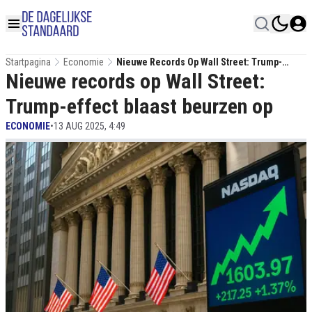
Startpagina
Economie
Nieuwe Records Op Wall Street: Trump-
Nieuwe records op Wall Street:
Effect Blaast Beurzen Op
Trump-effect blaast beurzen op
ECONOMIE
•
13 AUG 2025, 4:49