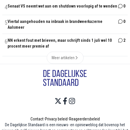
4
Senaat VS neemt wet aan om shutdown voorlopig af te wenden
0
5
Viertal aangehouden na inbraak in brandweerkazerne
0
Aalsmeer
6
NN erkent fout met brieven, maar schrijft sinds 1 juli wel 10
2
procent meer premie af
Meer artikelen
Contact
•
Privacy beleid
•
Reageerdersbeleid
De Dagelijkse Standaard is een nieuws- en opinieweblog dat bovenop het