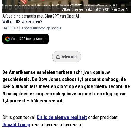
Afbeelding gemaakt met ChatGPT van OpenAI
Afbeelding gemaakt met ChatGPT van OpenAI
Wilt u DDS vaker zien?
Stel DDS in als voorkeursbron op Google.
Voeg DDS toe op Google
Delen met
De Amerikaanse aandelenmarkten schrijven opnieuw
geschiedenis. De Dow Jones schoot 1,1 procent omhoog, de
S&P 500 won iets meer en sloot op een gloednieuw record. De
Nasdaq deed er nog een schep bovenop met een stijging van
1,4 procent – óók een record.
Dit is geen toeval.
Dit is de nieuwe realiteit
onder president
Donald Trump
: record na record na record.