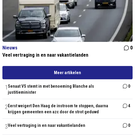
Nieuws
0
Veel vertraging in en naar vakantielanden
Meer artikelen
1
Senaat VS stemt in met benoeming Blanche als
0
justitieminister
2
Eerst weigert Den Haag de instroom te stoppen, daarna
4
krijgen gemeenten een azc door de strot geduwd
3
Veel vertraging in en naar vakantielanden
0