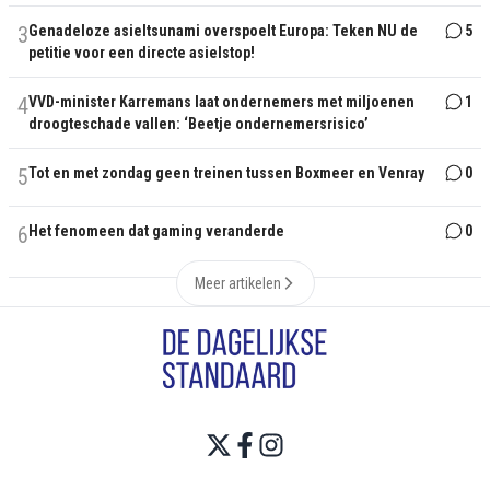
3
Genadeloze asieltsunami overspoelt Europa: Teken NU de
5
petitie voor een directe asielstop!
4
VVD-minister Karremans laat ondernemers met miljoenen
1
droogteschade vallen: ‘Beetje ondernemersrisico’
5
Tot en met zondag geen treinen tussen Boxmeer en Venray
0
6
Het fenomeen dat gaming veranderde
0
Meer artikelen