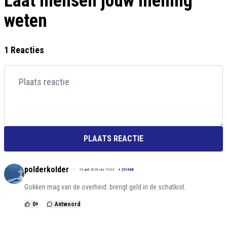
Laat mensen jouw mening
weten
1 Reacties
PLAATS REACTIE
polderkolder
14 april 2024 om 15:43
+
231068
Gokken mag van de overheid: brengt geld in de schatkist.
0
+
Antwoord