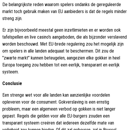
De belangrijkste reden waarom spelers ondanks de gereguleerde
markt toch gebruik maken van EU aanbieders is dat de regels minder
streng zijn.
Er zijn bijvoorbeeld meestal geen inzetlimieten en er worden ook
tafelspellen en live casino's aangeboden, die als bijzonder verslavend
worden beschouwd. Met EU-brede regulering zou het mogelijk zijn
om spelers in alle landen adequaat te beschermen. Dit zou de
"zwarte markt" kunnen beteugelen, aangezien elke gokker in heel
Europa toegang zou hebben tot een eerlijk, transparant en eerlijk
systeem.
Conclusie
Een strenge wet voor alle landen kan aanzienlijke voordelen
opleveren voor de consument. Gokverslaving is een ernstig
probleem, maar een algemeen verbod op gokken is niet langer
gepast. Regels die gelden voor alle EU-burgers zouden een
transparant systeem creëren dat iedereen dezelfde mate van
veiligheid zou kunnen bieden. Of dit zal gebeuren, zal in Brussel