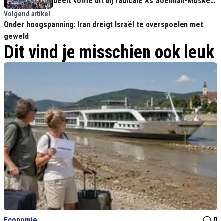
deelt koffie uit bij radicale As Soennah-Moskee
tijdens suikerfeest
Volgend artikel
Onder hoogspanning: Iran dreigt Israël te overspoelen met
geweld
Dit vind je misschien ook leuk
Economie
0