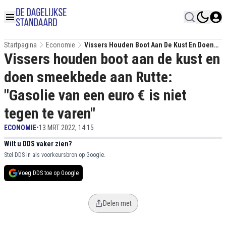
Startpagina
Economie
Vissers Houden Boot Aan De Kust En Doen
Vissers houden boot aan de kust en
Smeekbede Aan Rutte: "Gasolie Van Een
Euro € Is Niet Tegen Te Varen"
doen smeekbede aan Rutte:
"Gasolie van een euro € is niet
tegen te varen"
ECONOMIE
•
13 MRT 2022, 14:15
Wilt u DDS vaker zien?
Stel DDS in als voorkeursbron op Google.
Voeg DDS toe op Google
Delen met