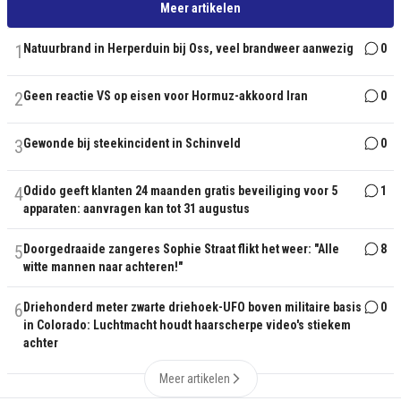
Meer artikelen
1
Natuurbrand in Herperduin bij Oss, veel brandweer aanwezig
0
2
Geen reactie VS op eisen voor Hormuz-akkoord Iran
0
3
Gewonde bij steekincident in Schinveld
0
4
Odido geeft klanten 24 maanden gratis beveiliging voor 5
1
apparaten: aanvragen kan tot 31 augustus
5
Doorgedraaide zangeres Sophie Straat flikt het weer: "Alle
8
witte mannen naar achteren!"
6
Driehonderd meter zwarte driehoek-UFO boven militaire basis
0
in Colorado: Luchtmacht houdt haarscherpe video's stiekem
achter
Meer artikelen